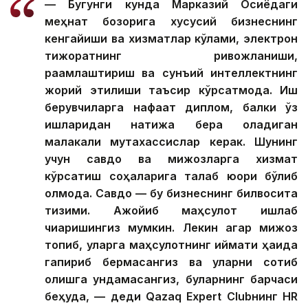
— Бугунги кунда Марказий Осиёдаги
меҳнат бозорига хусусий бизнеснинг
кенгайиши ва хизматлар кўлами, электрон
тижоратнинг ривожланиши,
рақамлаштириш ва сунъий интеллектнинг
жорий этилиши таъсир кўрсатмоқда. Иш
берувчиларга нафақат диплом, балки ўз
ишларидан натижа бера оладиган
малакали мутахассислар керак. Шунинг
учун савдо ва мижозларга хизмат
кўрсатиш соҳаларига талаб юқори бўлиб
қолмоқда. Савдо — бу бизнеснинг билвосита
тизими. Ажойиб маҳсулот ишлаб
чиқаришингиз мумкин. Лекин агар мижоз
топиб, уларга маҳсулотнинг қиймати ҳақида
гапириб бермасангиз ва уларни сотиб
олишга ундамасангиз, буларнинг барчаси
беҳуда, — деди Qazaq Expert Clubнинг HR