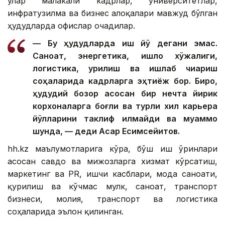
улар малакали кадрлар, университетлар,
инфратузилма ва бизнес алоқалари мавжуд бўлган
ҳудудларда офислар очадилар.
— Бу ҳудудларда иш йўқ дегани эмас.
Саноат, энергетика, қишлоқ хўжалиги,
логистика, қурилиш ва ишлаб чиқариш
соҳаларида кадрларга эҳтиёж бор. Бироқ,
ҳудудий бозор асосан бир нечта йирик
корхоналарга боғлиқ ва турли хил карьера
йўлларини таклиф қилмайди ва муаммо
шунда, — деди Асқар Есимсейитов.
hh.kz маълумотларига кўра, бўш иш ўринлари
асосан савдо ва мижозларга хизмат кўрсатиш,
маркетинг ва PR, ишчи касблари, мода саноати,
қурилиш ва кўчмас мулк, саноат, транспорт
бизнеси, молия, транспорт ва логистика
соҳаларида эълон қилинган.