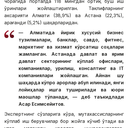
чорагида порталда 118 мингдан ортиқ бўш иш
ўринлари жойлаштирилган. Таклифларнинг
аксарияти Алмати (38,9%) ва Астана (22,3%),
Қарағанди (5,2%) шаҳарларидан.
— Алматида йирик хусусий бизнес
тузилмалари, банклар, савдо, фитнес,
маркетинг ва хизмат кўрсатиш соҳалари
жамланган. Астанада давлат ва ярим
давлат секторининг кўплаб офислари,
компаниялар, қурилиш, консалтинг ва IТ
компаниялари жойлашган. Айнан шу
шаҳарда кўпроқ қарорлар қабул қилинади, янги
лойиҳалар ишга туширилади ва юқори
маошлар тўланади, — деб таъкидлади
Асқар Есимсейитов.
Экспертнинг сўзларига кўра, мутахассисларнинг
кўплаб иш берувчилар бор жойга кўчиб ўтади ва