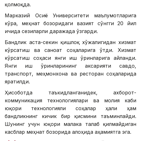
қолмоқда.
Марказий Осиё Университети маълумотларига
кўра, меҳнат бозоридаги вазият сўнгги 20 йил
ичида сезиларли даражада ўзгарди.
Бандлик аста-секин қишлоқ хўжалигидан хизмат
кўрсатиш ва саноат соҳаларига ўтди. Хизмат
кўрсатиш соҳаси янги иш ўринларига айланди.
Янги иш ўринларининг аксарияти савдо,
транспорт, меҳмонхона ва ресторан соҳаларида
яратилди.
Ҳисоботда таъкидланганидек, ахборот-
коммуникация технологиялари ва молия каби
юқори технологияли соҳалар ҳали ҳам
бандликнинг кичик бир қисмини таъминлайди.
Шунинг учун юқори малака талаб қилмайдиган
касблар меҳнат бозорида алоҳида аҳамиятга эга.