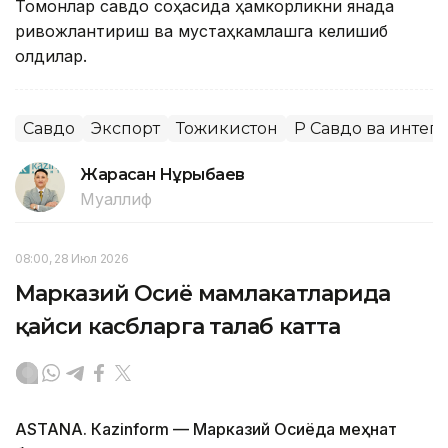
Томонлар савдо соҳасида ҳамкорликни янада
ривожлантириш ва мустаҳкамлашга келишиб
олдилар.
Савдо
Экспорт
Тожикистон
ҚР Савдо ва инте
Жарасқан Нұрыбаев
Муаллиф
08:00, 28 Июл 2026
Марказий Осиё мамлакатларида
қайси касбларга талаб катта
ASTANА. Кazinform — Марказий Осиёда меҳнат