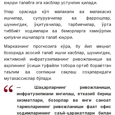
юқори талабга эга касблар устунлик қилади.
Улар орасида кўп малакали ва малакасиз
ишчилар, супурувчилар ва фаррошлар,
шунингдек, ўқитувчилар, тарбиячилар, ўрта
тиббиёт ходимлари ва беморларга ғамхўрлик
қилувчи ишчиларга талаб юқори.
Марказнинг прогнозига кўра, бу йил меҳнат
бозорида асосий талаб ишчи касблар, шунингдек,
ижтимоий инфратузилманинг ривожланиши ва
аҳолининг ўсиши туфайли тобора ортиб бораётган
таълим ва соғлиқни сақлаш соҳаларидаги
мутахассислар бўлади.
— Шаҳарларнинг ривожланиши,
инфратузилмани янгилаш, етказиб бериш
хизматлари, бозорлар ва янги саноат
тармоқларининг ривожланиши фақат офис
ходимларининг саъй-ҳаракатлари билан