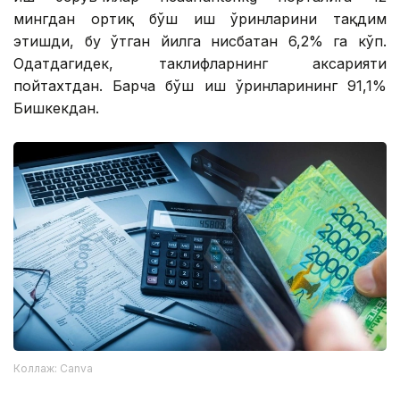
мингдан ортиқ бўш иш ўринларини тақдим
этишди, бу ўтган йилга нисбатан 6,2% га кўп.
Одатдагидек, таклифларнинг аксарияти
пойтахтдан. Барча бўш иш ўринларининг 91,1%
Бишкекдан.
Коллаж: Canva