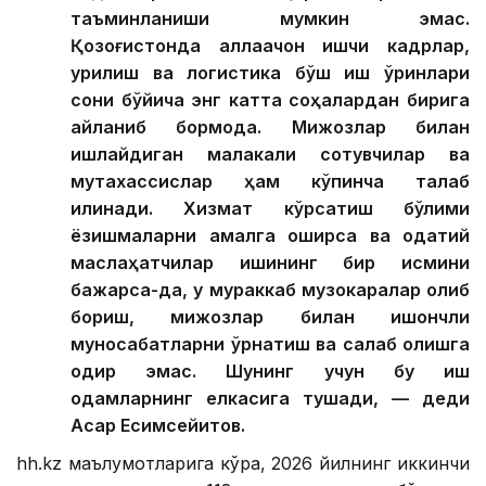
таъминланиши мумкин эмас.
Қозоғистонда аллақачон ишчи кадрлар,
қурилиш ва логистика бўш иш ўринлари
сони бўйича энг катта соҳалардан бирига
айланиб бормоқда. Мижозлар билан
ишлайдиган малакали сотувчилар ва
мутахассислар ҳам кўпинча талаб
қилинади. Хизмат кўрсатиш бўлими
ёзишмаларни амалга оширса ва одатий
маслаҳатчилар ишининг бир қисмини
бажарса-да, у мураккаб музокаралар олиб
бориш, мижозлар билан ишончли
муносабатларни ўрнатиш ва сақлаб қолишга
қодир эмас. Шунинг учун бу иш
одамларнинг елкасига тушади, — деди
Асқар Есимсейитов.
hh.kz маълумотларига кўра, 2026 йилнинг иккинчи