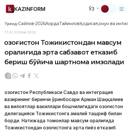
KAZINFORM
ЎЗ
Сайлов-2026
Ақорда
Тайинлов
Ҳодиса
Қонун ва интизо
Тренд:
17:41, 03 Май 2024
Қозоғистон Тожикистондан мавсум
оралиғида эрта сабзавот етказиб
бериш бўйича шартнома имзолади
Қозоғистон Республикаси Савдо ва интеграция
вазирининг биринчи ўринбосари Арман Шаққалиев
ва вилоятлар вакиллари бошчилигидаги Қозоғистон
делегацияси Тожикистонга амалий ташриф билан
борди. Натижада томонлар мавсум оралиғида
Тожикистондан Қозоғистонга эрта пиёз етказиб