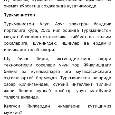
хизмат кўрсатиш соҳаларида кузатилмоқда.
Туркманистон
Туркманистон Altyn Asyr электрон бандлик
порталига кўра, 2026 йил бошида Туркманистон
меҳнат бозорида статистика, тиббиёт ва таълим
соҳаларига, шунингдек, ишчилар ва ёрдамчи
ишчиларга талаб юқори.
Шу билан бирга, иқтисодиётнинг юқори
технологияли соҳалари учун тор йўналишдаги
билим ва кўникмаларга эга мутахассисларга
эҳтиёж ортиб бормоқда. Туркманистон нашрида
хабар қилинганидек, сунъий интеллект тилини
яхши билиш кўплаб касблар учун мажбурий
талабга айланди.
Келгуси йиллардан нималарни кутишимиз
мумкин?