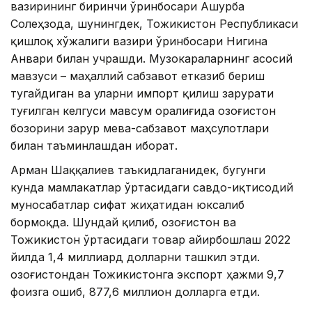
вазирининг биринчи ўринбосари Ашурба
Солеҳзода, шунингдек, Тожикистон Республикаси
қишлоқ хўжалиги вазири ўринбосари Нигина
Анвари билан учрашди. Музокараларнинг асосий
мавзуси – маҳаллий сабзавот етказиб бериш
тугайдиган ва уларни импорт қилиш зарурати
туғилган келгуси мавсум оралиғида Қозоғистон
бозорини зарур мева-сабзавот маҳсулотлари
билан таъминлашдан иборат.
Арман Шаққалиев таъкидлаганидек, бугунги
кунда мамлакатлар ўртасидаги савдо-иқтисодий
муносабатлар сифат жиҳатидан юксалиб
бормоқда. Шундай қилиб, Қозоғистон ва
Тожикистон ўртасидаги товар айирбошлаш 2022
йилда 1,4 миллиард долларни ташкил этди.
Қозоғистондан Тожикистонга экспорт ҳажми 9,7
фоизга ошиб, 877,6 миллион долларга етди.