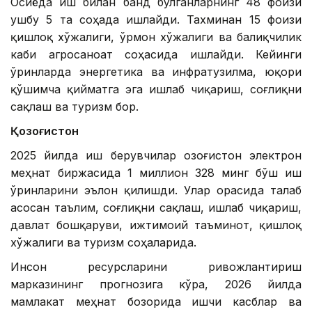
Осиёда иш билан банд бўлганларнинг 48 фоизи
ушбу 5 та соҳада ишлайди. Тахминан 15 фоизи
қишлоқ хўжалиги, ўрмон хўжалиги ва балиқчилик
каби агросаноат соҳасида ишлайди. Кейинги
ўринларда энергетика ва инфратузилма, юқори
қўшимча қийматга эга ишлаб чиқариш, соғлиқни
сақлаш ва туризм бор.
Қозоғистон
2025 йилда иш берувчилар Қозоғистон электрон
меҳнат биржасида 1 миллион 328 минг бўш иш
ўринларини эълон қилишди. Улар орасида талаб
асосан таълим, соғлиқни сақлаш, ишлаб чиқариш,
давлат бошқаруви, ижтимоий таъминот, қишлоқ
хўжалиги ва туризм соҳаларида.
Инсон ресурсларини ривожлантириш
марказининг прогнозига кўра, 2026 йилда
мамлакат меҳнат бозорида ишчи касблар ва