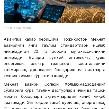
Коллаж: Kazinform
Asia-Plus хабар беришича, Тожикистон Меҳнат
вазирлиги янги таълим стандартлари ишлаб
чиқиладиган 20 та асосий мутахассисликни
аниқлади. Буларга сунъий интеллект, қуёш
энергияси, электр транспорт воситаларини
таъмирлаш, дронларни бошқариш ва лифтларга
техник хизмат кўрсатиш киради.
Меҳнат вазири Солеҳи Холмаҳмадзоданинг
сўзларига кўра, таълим дастурлари ички ва ташқи
меҳнат бозорлари эҳтиёжларидан келиб чиқиб
яратилади. Энг юқори талаб қурилиш, энергетика,
IТ, қишлоқ хўжалиги, меҳмонхона бизнеси ва