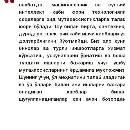
навбатда, машинасозлик ва сунъий
интеллект каби юқори технологияли
соҳаларга оид мутахассисликларга талаб
юқори бўлади. Шу билан бирга, сантехник,
дурадгор, электрчи каби ишчи касблари ўз
долзарблигини йўқотмайди. Биз ҳар куни
бинолар ва турли иншоотларга хизмат
кўрсатиш, ускуналарни ўрнатиш ва бошқа
турдаги ишларни бажариш учун ушбу
мутахассисларнинг ёрдамига муҳтожмиз.
Шунинг учун, қўл меҳнатини талаб қиладиган
ва ўз қўллари билан аниқ ишларни бажара
оладиган касблар билан
шуғулланадиганлар ҳеч қачон бозордан
сиқиб чиқарилмайди, — деди маърузачи.
Экспертнинг фикрига кўра, интеллектуал меҳнат
вакиллари — биринчи навбатда, ўқитувчилар ва