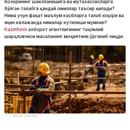
бозорининг шаклланишига ва мутахассисларга
бўлган талабга қандай омиллар таъсир қилади?
Нима учун фақат маълум касбларга талаб юқори ва
яқин келажакда нималар кутилиши мумкин?
Кazinform
ахборот агентлигининг таҳлилий
шарҳловчиси масаланинг моҳиятини ўрганиб чиқди.
Фото: Qarmet