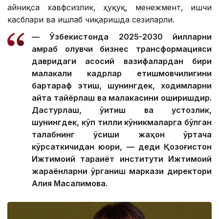
айниқса хавфсизлик, ҳуқуқ, менежмент, ишчи
касблари ва ишлаб чиқаришда сезиларли.
— Ўзбекистонда 2025-2030 йилларни
қамраб олувчи бизнес трансформацияси
давридаги асосий вазифалардан бири
малакали кадрлар етишмовчилигини
бартараф этиш, шунингдек, ходимларни
қайта тайёрлаш ва малакасини оширишдир.
Дастурлаш, ўқитиш ва устозлик,
шунингдек, кўп тилли кўникмаларга бўлган
талабнинг ўсиши жаҳон ўртача
кўрсаткичидан юқори, — деди Қозоғистон
Ижтимоий тараққиёт институти Ижтимоий
жараёнларни ўрганиш маркази директори
Алия Масалимова.