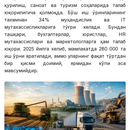
қурилиш, саноат ва туризм соҳаларида талаб
юқорилигича қолмоқда. Бўш иш ўринларининг
тахминан 34% муҳандислик ва IТ
мутахассисликларига тўғри келади. Бундан
ташқари, бухгалтерлар, юристлар, HR
мутахассислари ва маркетологларга ҳам талаб
юқори. 2025 йилга келиб, мамлакатда 280 000 та
иш ўрни яратилади, аммо уларнинг фақат тўртдан
бир қисми доимий, ярмидан кўпи эса
мавсумийдир.