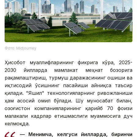
Фото: Midjourney
Ҳисобот муаллифларининг фикрига кўра, 2025-
2030 йилларда мамлакат меҳнат бозорига
рақамлаштириш, турмуш даражасининг ошиши ва
иқтисодий ўсишнинг пасайиши айниқса таъсир
қилади. "Яшил" технологияларнинг ривожланиши
ҳам асосий омил бўлади. Шу муносабат билан,
Қозоғистон компанияларининг қарийб 70 фоизи
малакали кадрлар етишмаслиги муаммосига дуч
келмоқда.
— Менимча, келгуси йилларда, биринчи