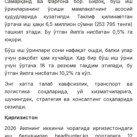
Самарқанд ва Фарғона бор. Бироқ, бўш иш
ўринларининг ўсиши мамлакатнинг асосий
ҳудудларида кузатилди. Таклиф қилинаётган
ўртача иш ҳақи 6,5 миллион сўмни (253 795 тенге)
ташкил этади. Бу ўтган йилга нисбатан 0,5% га
юқори.
Бўш иш ўринлари сони нафақат ошди, балки улар
учун рақобат ҳам кучайди. Ҳар бир бўш иш ўрни
учун ўртача 18 та резюме тақдим этилади, бу
ўтган йилга нисбатан 10,2% га кўп.
Энг катта талаб хавфсизлик, транспорт ва
логистика соҳаларида, уй хизматчиларига,
шунингдек, стратегия ва консалтинг соҳаларида
сезилди.
Қирғизистон
2026 йилнинг иккинчи чорагида Қирғизистондаги
иш берувчилар headhunter.kg порталига 12