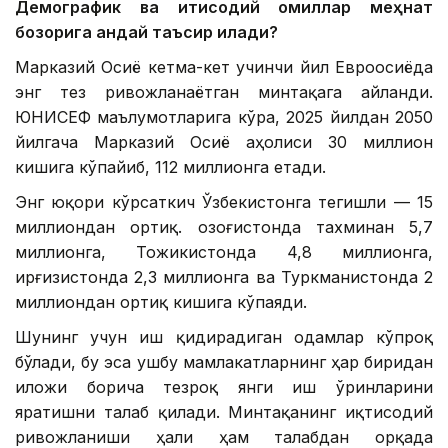
Демографик ва иқтисодий омиллар меҳнат
бозорига қандай таъсир қилади?
Марказий Осиё кетма-кет учинчи йил Евроосиёда
энг тез ривожланаётган минтақага айланди.
ЮНИCEФ маълумотларига кўра, 2025 йилдан 2050
йилгача Марказий Осиё аҳолиси 30 миллион
кишига кўпайиб, 112 миллионга етади.
Энг юқори кўрсаткич Ўзбекистонга тегишли — 15
миллиондан ортиқ. Қозоғистонда тахминан 5,7
миллионга, Тожикистонда 4,8 миллионга,
Қирғизистонда 2,3 миллионга ва Туркманистонда 2
миллиондан ортиқ кишига кўпаяди.
Шунинг учун иш қидирадиган одамлар кўпроқ
бўлади, бу эса ушбу мамлакатларнинг ҳар биридан
иложи борича тезроқ янги иш ўринларини
яратишни талаб қилади. Минтақанинг иқтисодий
ривожланиши ҳали ҳам талабдан орқада