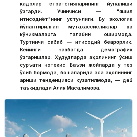
кадрлар стратегияларининг йўналиши
ўзгарди. Учинчиси — "яшил
иқтисодиёт"нинг устунлиги. Бу экологик
йўналтирилган мутахассисликлар ва
кўникмаларга талабни оширмоқда.
Тўртинчи сабаб — иқтисодий беқарорлик.
Кейинги навбатда демографик
ўзгаришлар. Ҳудудларда аҳолининг ўсиш
суръати нотекис. Баъзи жойларда у тез
ўсиб бормоқда, бошқаларида эса аҳолининг
қариши тенденцияси кузатилмоқда, — деб
таъкидлади Алия Масалимова.