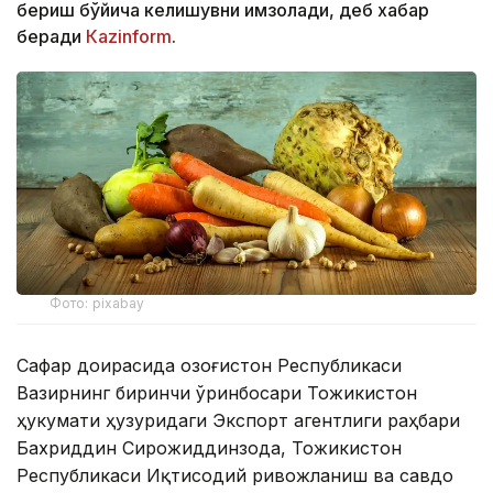
бериш бўйича келишувни имзолади, деб хабар
беради
Каzinform
.
Фото: pixabay
Сафар доирасида Қозоғистон Республикаси
Вазирнинг биринчи ўринбосари Тожикистон
ҳукумати ҳузуридаги Экспорт агентлиги раҳбари
Бахриддин Сирожиддинзода, Тожикистон
Республикаси Иқтисодий ривожланиш ва савдо