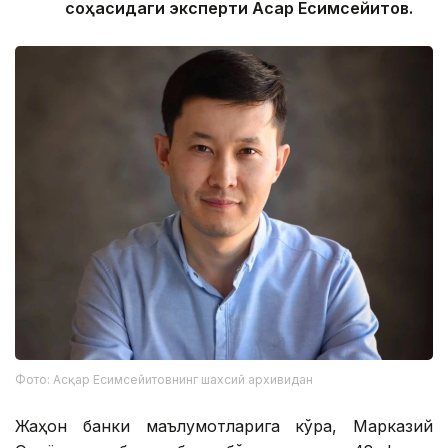
соҳасидаги эксперти Асқар Есимсейитов.
Фото: Асқар Есимсейитовнинг шахсий архивидан
Жаҳон банки маълумотларига кўра, Марказий