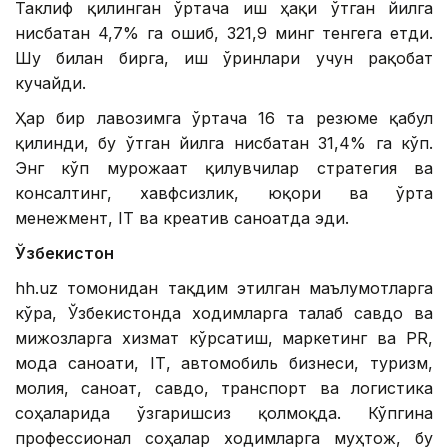
Таклиф қилинган ўртача иш ҳақи ўтган йилга
нисбатан 4,7% га ошиб, 321,9 минг тенгега етди.
Шу билан бирга, иш ўринлари учун рақобат
кучайди.
Ҳар бир лавозимга ўртача 16 та резюме қабул
қилинди, бу ўтган йилга нисбатан 31,4% га кўп.
Энг кўп мурожаат қилувчилар стратегия ва
консалтинг, хавфсизлик, юқори ва ўрта
менежмент, IТ ва креатив саноатда эди.
Ўзбекистон
hh.uz томонидан тақдим этилган маълумотларга
кўра, Ўзбекистонда ходимларга талаб савдо ва
мижозларга хизмат кўрсатиш, маркетинг ва PR,
мода саноати, IТ, автомобиль бизнеси, туризм,
молия, саноат, савдо, транспорт ва логистика
соҳаларида ўзгаришсиз қолмоқда. Кўпгина
профессионал соҳалар ходимларга муҳтож, бу