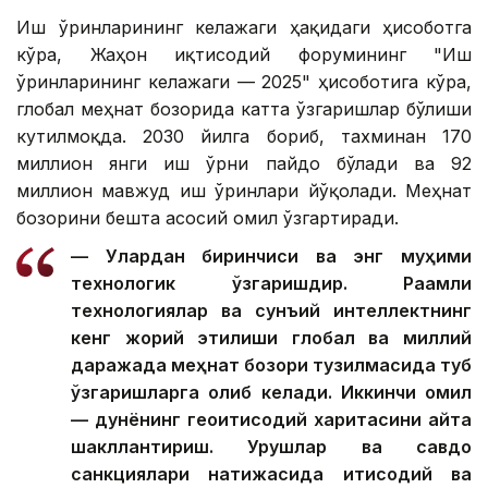
Иш ўринларининг келажаги ҳақидаги ҳисоботга
кўра, Жаҳон иқтисодий форумининг "Иш
ўринларининг келажаги — 2025" ҳисоботига кўра,
глобал меҳнат бозорида катта ўзгаришлар бўлиши
кутилмоқда. 2030 йилга бориб, тахминан 170
миллион янги иш ўрни пайдо бўлади ва 92
миллион мавжуд иш ўринлари йўқолади. Меҳнат
бозорини бешта асосий омил ўзгартиради.
— Улардан биринчиси ва энг муҳими
технологик ўзгаришдир. Рақамли
технологиялар ва сунъий интеллектнинг
кенг жорий этилиши глобал ва миллий
даражада меҳнат бозори тузилмасида туб
ўзгаришларга олиб келади. Иккинчи омил
— дунёнинг геоиқтисодий харитасини қайта
шакллантириш. Урушлар ва савдо
санкциялари натижасида иқтисодий ва