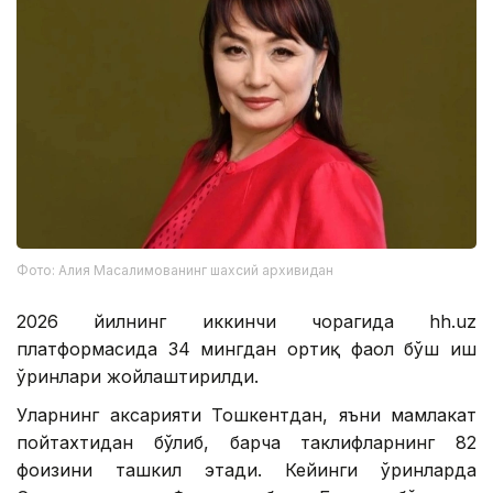
Фото: Алия Масалимованинг шахсий архивидан
2026 йилнинг иккинчи чорагида hh.uz
платформасида 34 мингдан ортиқ фаол бўш иш
ўринлари жойлаштирилди.
Уларнинг аксарияти Тошкентдан, яъни мамлакат
пойтахтидан бўлиб, барча таклифларнинг 82
фоизини ташкил этади. Кейинги ўринларда