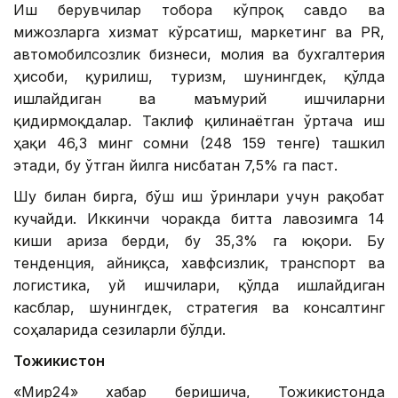
Иш берувчилар тобора кўпроқ савдо ва
мижозларга хизмат кўрсатиш, маркетинг ва PR,
автомобилсозлик бизнеси, молия ва бухгалтерия
ҳисоби, қурилиш, туризм, шунингдек, қўлда
ишлайдиган ва маъмурий ишчиларни
қидирмоқдалар. Таклиф қилинаётган ўртача иш
ҳақи 46,3 минг сомни (248 159 тенге) ташкил
этади, бу ўтган йилга нисбатан 7,5% га паст.
Шу билан бирга, бўш иш ўринлари учун рақобат
кучайди. Иккинчи чоракда битта лавозимга 14
киши ариза берди, бу 35,3% га юқори. Бу
тенденция, айниқса, хавфсизлик, транспорт ва
логистика, уй ишчилари, қўлда ишлайдиган
касблар, шунингдек, стратегия ва консалтинг
соҳаларида сезиларли бўлди.
Тожикистон
«Мир24» хабар беришича, Тожикистонда