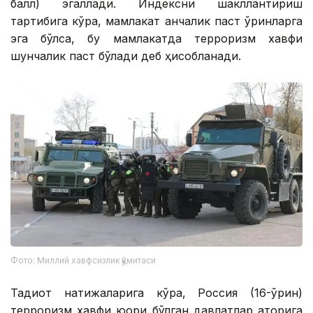
балл) эгаллади. Индексни шакллантириш
тартибига кўра, мамлакат қанчалик паст ўринларга
эга бўлса, бу мамлакатда терроризм хавфи
шунчалик паст бўлади деб ҳисобланади.
Фото: Миллий хавфсизлик қўмитаси
Тадқиқот натижаларига кўра, Россия (16-ўрин)
терроризм хавфи юқори бўлган давлатлар қаторига