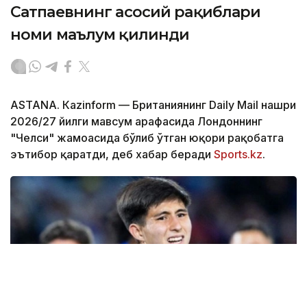
Сатпаевнинг асосий рақиблари
номи маълум қилинди
ASTANА. Кazinform — Британиянинг Daily Mail нашри
2026/27 йилги мавсум арафасида Лондоннинг
"Челси" жамоасида бўлиб ўтган юқори рақобатга
эътибор қаратди, деб хабар беради
Sports.kz
.