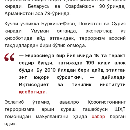
киради. Беларусь ва Озарбайжон 90-ўринда,
Арманистон эса 79-ўринда.
Кучли учликка Буркина-Фасо, Покистон ва Сурия
киради. Умуман олганда, экспертлар ўз
ҳисоботида қайд этганидек, терроризм асосий
таҳдидлардан бири бўлиб қолмоқда.
— Евроосиёда бир йил ичида 18 та теракт
содир бўлди, натижада 199 киши ҳалок
бўлди. Бу 2010 йилдан бери қайд этилган
энг юқори кўрсаткич, — дейилади
Иқтисодиёт ва тинчлик институти
ҳисоботида
.
Эслатиб ўтамиз, аввалроқ Қозоғистоннинг
терроризмга қарши кураш ташаббуси ШҲТ
томонидан маъқуллангани ҳақида
хабар
берган
эдик.