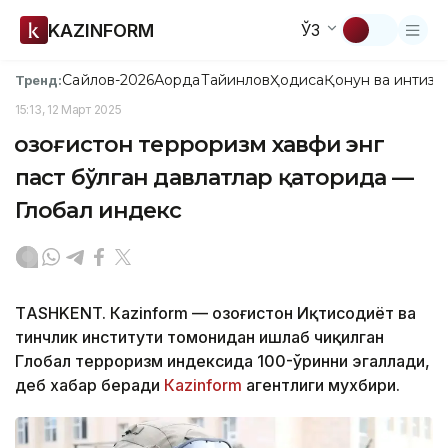
KAZINFORM
ЎЗ
Сайлов-2026
Ақорда
Тайинлов
Ҳодиса
Қонун ва интизо
Тренд:
15:13, 12 Март 2025
Қозоғистон терроризм хавфи энг
паст бўлган давлатлар қаторида —
Глобал индекс
ТASHKENT. Кazinform — Қозоғистон Иқтисодиёт ва
тинчлик институти томонидан ишлаб чиқилган
Глобал терроризм индексида 100-ўринни эгаллади,
деб хабар беради
Кazinform
агентлиги мухбири.