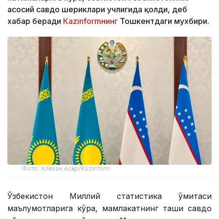
асосий савдо шериклари учлигида қолди, деб
хабар беради
Кazinformнинг
Тошкентдаги мухбири.
Фото: Алихан Асқар/Kazinform
Ўзбекистон Миллий статистика қўмитаси
маълумотларига кўра, мамлакатнинг ташқи савдо