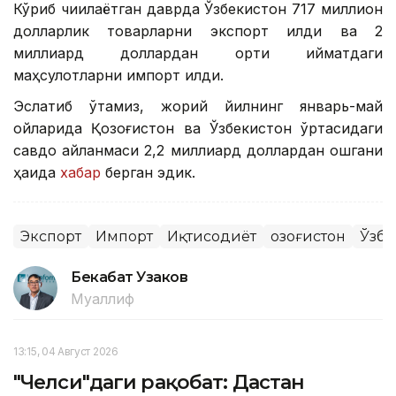
Кўриб чиқилаётган даврда Ўзбекистон 717 миллион
долларлик товарларни экспорт қилди ва 2
миллиард доллардан ортиқ қийматдаги
маҳсулотларни импорт қилди.
Эслатиб ўтамиз, жорий йилнинг январь-май
ойларида Қозоғистон ва Ўзбекистон ўртасидаги
савдо айланмаси 2,2 миллиард доллардан ошгани
ҳақида
хабар
берган эдик.
Экспорт
Импорт
Иқтисодиёт
Қозоғистон
Ўзбе
Бекабат Узаков
Муаллиф
13:15, 04 Август 2026
"Челси"даги рақобат: Дастан