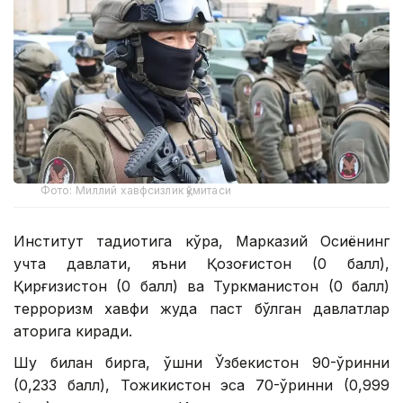
Фото: Миллий хавфсизлик қўмитаси
Институт тадқиқотига кўра, Марказий Осиёнинг
учта давлати, яъни Қозоғистон (0 балл),
Қирғизистон (0 балл) ва Туркманистон (0 балл)
терроризм хавфи жуда паст бўлган давлатлар
қаторига киради.
Шу билан бирга, қўшни Ўзбекистон 90-ўринни
(0,233 балл), Тожикистон эса 70-ўринни (0,999