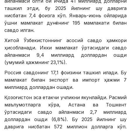
айланмаси олти ой ичида 41 миллиард долларни
ташкил этди, бу 2025 йилнинг шу даврига
нисбатан 7,4 фоизга кўп. Январь-июнь ойларида
қўшни мамлакат дунёнинг 195 мамлакати билан
савдо қилган.
Хитой Ўзбекистоннинг асосий савдо ҳамкори
ҳисобланади. Икки мамлакат ўртасидаги савдо
айланмаси 9,4 миллиард доллардан ошди
(умумий ҳажмнинг 23,1%).
Россия савдонинг 17,1 фоизини ташкил қилади. Бу
мамлакат билан экспорт ва импорт ҳажми 7
миллиард доллардан ошади.
Қозоғистон эса етакчи учликни якунлайди. Расмий
маълумотларга кўра, Астана ва Тошкент
ўртасидаги савдо айланмаси 2,7 миллиард
доллардан ошди (6,8%). Бу 2025 йилнинг шу
даврига нисбатан 572 миллион долларга кўп.