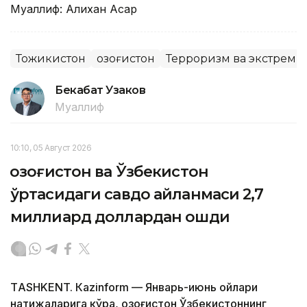
Муаллиф: Алихан Асқар
Тожикистон
Қозоғистон
Терроризм ва экстреми
Бекабат Узаков
Муаллиф
10:10, 05 Август 2026
Қозоғистон ва Ўзбекистон
ўртасидаги савдо айланмаси 2,7
миллиард доллардан ошди
ТASHKENT. Кazinform — Январь-июнь ойлари
натижаларига кўра, Қозоғистон Ўзбекистоннинг