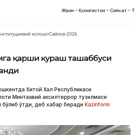
Жаҳон
Қозоғистон
Сиёсат
Т
нституциявий ислоҳот
Сайлов-2026
змга қарши кураш ташаббуси
анди
Тошкентда Хитой Халқ Республикаси
оти Минтақавий аксилтеррор тузилмаси
 бўлиб ўтди, деб хабар беради
Kazinform