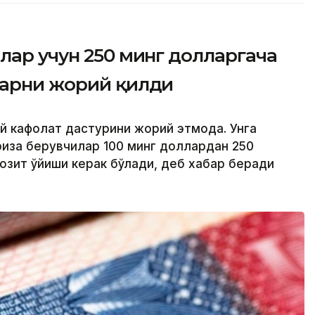
лар учун 250 минг долларгача
ларни жорий қилди
й кафолат дастурини жорий этмоқда. Унга
риза берувчилар 100 минг доллардан 250
озит қўйиши керак бўлади, деб хабар беради