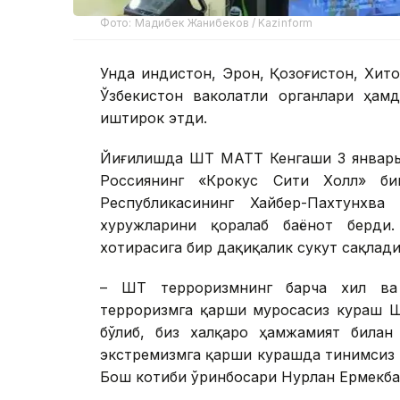
Фото: Мадибек Жанибеков / Kazinform
Унда Ҳиндистон, Эрон, Қозоғистон, Хит
Ўзбекистон ваколатли органлари ҳам
иштирок этди.
Йиғилишда ШҲТ МАТТ Кенгаши 3 январь
Россиянинг «Крокус Сити Холл» б
Республикасининг Хайбер-Пахтунхва
хуружларини қоралаб баёнот берди.
хотирасига бир дақиқалик сукут сақлади
– ШҲТ терроризмнинг барча хил ва
терроризмга қарши муросасиз кураш Ш
бўлиб, биз халқаро ҳамжамият билан
экстремизмга қарши курашда тинимсиз 
Бош котиби ўринбосари Нурлан Ермекба