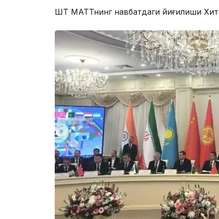
ШҲТ МАТТнинг навбатдаги йиғилиши Хит