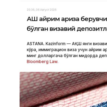
20:36, 06 Август 2026
АҚШ айрим ариза берувчи
бўлган визавий депозит
ASTANA. Kazinform — АҚШ янги визави
кўра, иммиграцион виза учун айрим а
минг долларгача бўлган миқдорда деп
Bloomberg Law.