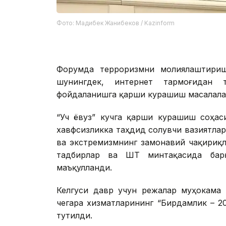
Фото: Мадибек Жанибеков / Kazinform
Форумда терроризмни молиялаштириш
шунингдек, интернет тармоғидан 
фойдаланишга қарши курашиш масалалар
“Уч ёвуз” кучга қарши курашиш соҳас
хавфсизликка таҳдид солувчи вазиятлар
ва экстремизмнинг замонавий чақириқл
тадбирлар ва ШҲТ минтақасида барқ
маъқулланди.
Келгуси давр учун режалар муҳокама 
чегара хизматларининг “Бирдамлик – 2
тутилди.