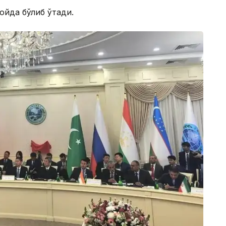
ойда бўлиб ўтади.