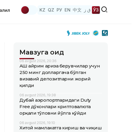
KZ
QZ
РУ
EN
中文
ق ز
ЎЗ
аҳлил
Мавзуга оид
06 avgust 2026, 20:36
АҚШ айрим ариза берувчилар учун
250 минг долларгача бўлган
визавий депозитларни жорий
қилди
06 avgust 2026, 19:38
Дубай аэропортларидаги Duty
Free дўконлари криптовалюта
орқали тўловни йўлга қўйди
06 avgust 2026, 19:10
Хитой мамлакатга кириш ва чиқиш