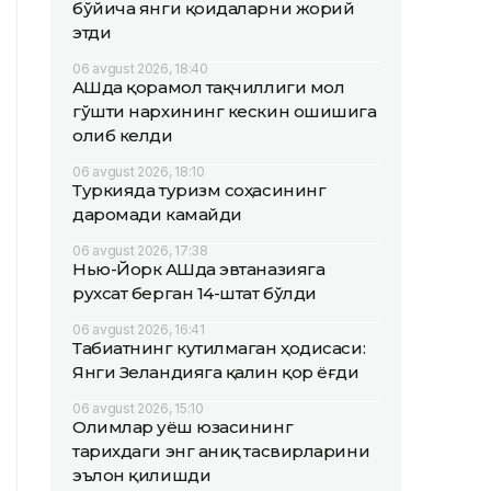
бўйича янги қоидаларни жорий
этди
06 avgust 2026, 18:40
АҚШда қорамол тақчиллиги мол
гўшти нархининг кескин ошишига
олиб келди
06 avgust 2026, 18:10
Туркияда туризм соҳасининг
даромади камайди
06 avgust 2026, 17:38
Нью-Йорк АҚШда эвтаназияга
рухсат берган 14-штат бўлди
06 avgust 2026, 16:41
Табиатнинг кутилмаган ҳодисаси:
Янги Зеландияга қалин қор ёғди
06 avgust 2026, 15:10
Олимлар Қуёш юзасининг
тарихдаги энг аниқ тасвирларини
эълон қилишди