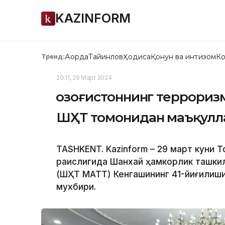
KAZINFORM
Ақорда
Тайинлов
Ҳодиса
Қонун ва интизом
Ко
Тренд:
20:11, 29 Март 2024
Қозоғистоннинг террори
ШҲТ томонидан маъқулл
TASHKENT. Kazinform – 29 март куни 
раислигида Шанхай ҳамкорлик ташкил
(ШҲТ МАТТ) Кенгашининг 41-йиғилиши
мухбири.