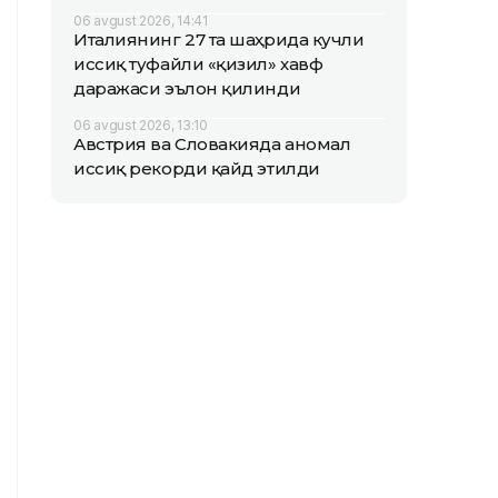
06 avgust 2026, 14:41
Италиянинг 27 та шаҳрида кучли
иссиқ туфайли «қизил» хавф
даражаси эълон қилинди
06 avgust 2026, 13:10
Австрия ва Словакияда аномал
иссиқ рекорди қайд этилди