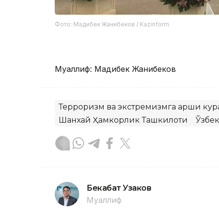
Фото: Мадибек Жанибеков / Kazinform
Муаллиф: Мадибек Жанибеков
Терроризм ва экстремизмга қарши ку
Шанхай Ҳамкорлик Ташкилоти
Ўзбе
Бекабат Узаков
Муаллиф