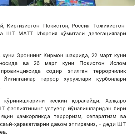
ой, Қирғизистон, Покистон, Россия, Тожикистон,
да ШҲТ МАТТ Ижроия қўмитаси делегациялари
 куни Эроннинг Кирмон шаҳрида, 22 март куни
иносида ва 26 март куни Покистон Ислом
 провинциясида содир этилган террорчилик
 Йиғилганлар террор хуружлари қурбонлари
.
 кўринишларини кескин қоралайди. Халқаро
ҲТ фаолиятининг устувор йўналишларидан бири
 яқин ҳамкорликда терроризм, сепаратизм ва
саъй-ҳаракатларни давом эттирамиз, - деди ШҲТ
ев.