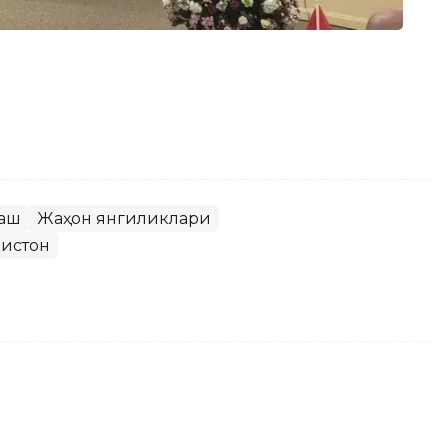
раш
Жаҳон янгиликлари
кистон