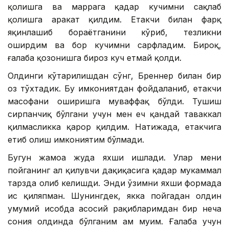
қолишга ва маррага қадар кучимни сақлаб
қолишга ҳаракат қилдим. Етакчи билан фарқ
яқинлашиб бораётганини кўриб, тезликни
оширдим ва бор кучимни сарфладим. Бироқ,
ғалаба қозонишга бироз куч етмай қолди.
Олдинги кўтарилишдан сўнг, Бреннер билан бир
оз тўхтадик. Бу имкониятдан фойдаланиб, етакчи
масофани оширишга муваффақ бўлди. Тушиш
сирпанчиқ бўлгани учун мен ҳеч қандай таваккал
қилмасликка қарор қилдим. Натижада, етакчига
етиб олиш имкониятим бўлмади.
Бугун жамоа жуда яхши ишлади. Улар мени
пойганинг ҳал қилувчи дақиқасига қадар мукаммал
тарзда олиб келишди. Энди ўзимни яхши формада
ҳис қиляпман. Шунингдек, якка пойгадан олдин
умумий ҳисобда асосий рақибларимдан бир неча
сония олдинда бўлганим ҳам муҳим. Ғалаба учун