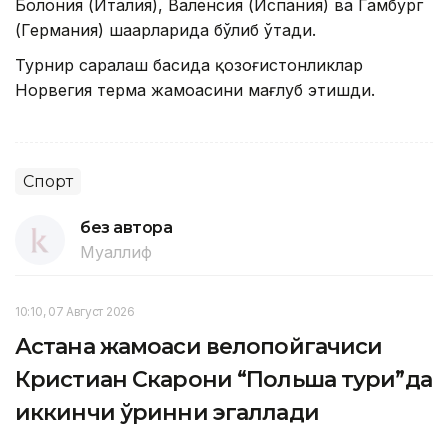
Болония (Италия), Валенсия (Испания) ва Гамбург
(Германия) шаҳарларида бўлиб ўтади.
Турнир саралаш баҳсида қозоғистонликлар
Норвегия терма жамоасини мағлуб этишди.
Спорт
без автора
Муаллиф
10:10, 07 Август 2026
Астана жамоаси велопойгачиси
Кристиан Скарони “Польша тури”да
иккинчи ўринни эгаллади