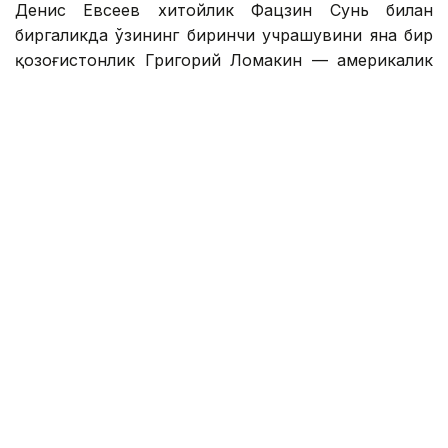
Денис Евсеев хитойлик Фацзин Сунь билан
биргаликда ўзининг биринчи учрашувини яна бир
қозоғистонлик Григорий Ломакин — америкалик
Колин Синклерга қарши ўтказди.
1 соатдан сал кўпроқ давом этган ўйин
Қозоғистон-Хитой жуфтлигининг 6:2, 6:4 ҳисобида
ғалабаси билан якунланди.
Денис Евсеев — Фацзин Сунь ярим финалга чиқиш
учун беларуслик Сергей Бетов — россиялик Илья
Симакин ёки япониялик Юсуке Кусухара —
Шунсуке Накагава жуфтлиги ғолиби билан
рақобатлашади.
Яна бир қозоғистонлик теннисчи Соня Жиенбаева
Оренсе (Испания) ITF W75 турнирининг ярим
финалидан четлатилди.
Соня Жиенбаева россиялик Екатерина Яшина