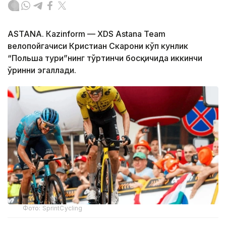
ASTANА. Кazinform — XDS Astana Team
велопойгачиси Кристиан Скарони кўп кунлик
“Польша тури”нинг тўртинчи босқичида иккинчи
ўринни эгаллади.
Фото: SprintCycling