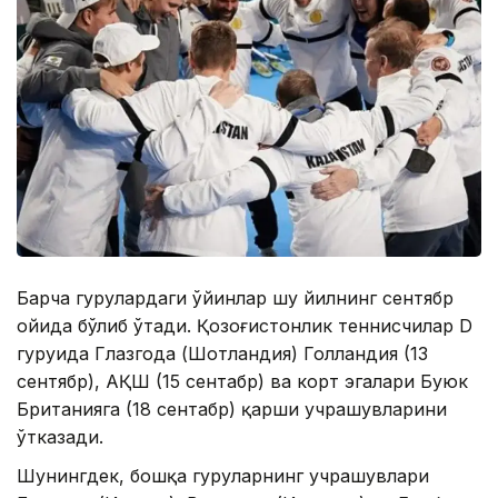
Барча гуруҳлардаги ўйинлар шу йилнинг сентябр
ойида бўлиб ўтади. Қозоғистонлик теннисчилар D
гуруҳида Глазгода (Шотландия) Голландия (13
сентябр), АҚШ (15 сентабр) ва корт эгалари Буюк
Британияга (18 сентабр) қарши учрашувларини
ўтказади.
Шунингдек, бошқа гуруҳларнинг учрашувлари