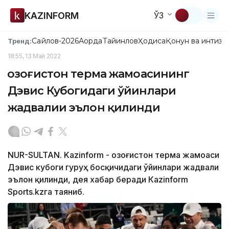
KAZINFORM
ЎЗ
Сайлов-2026
Ақорда
Тайинлов
Ҳодиса
Қонун ва интизо
Тренд:
18:55, 13 Май 2022
Қозоғистон терма жамоасининг
Дэвис Кубогидаги ўйинлари
жадвалии эълон қилинди
NUR-SULTAN. Kazinform - Қозоғистон терма жамоаси
Дэвис кубоги гуруҳ босқичидаги ўйинлари жадвали
эълон қилинди, дея хабар беради Кazinform
Sports.kzга таяниб.