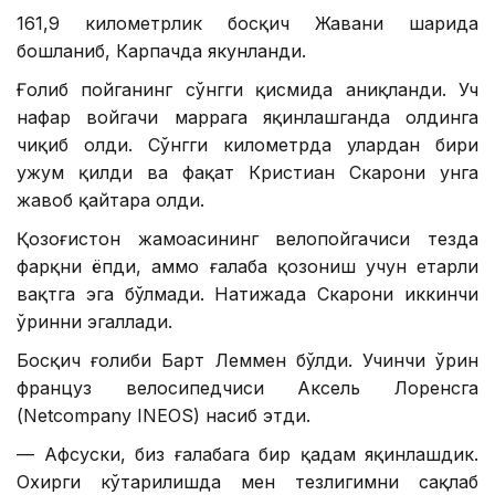
161,9 километрлик босқич Жавани шаҳрида
бошланиб, Карпачда якунланди.
Ғолиб пойганинг сўнгги қисмида аниқланди. Уч
нафар войгачи маррага яқинлашганда олдинга
чиқиб олди. Сўнгги километрда улардан бири
ҳужум қилди ва фақат Кристиан Скарони унга
жавоб қайтара олди.
Қозоғистон жамоасининг велопойгачиси тезда
фарқни ёпди, аммо ғалаба қозониш учун етарли
вақтга эга бўлмади. Натижада Скарони иккинчи
ўринни эгаллади.
Босқич ғолиби Барт Леммен бўлди. Учинчи ўрин
француз велосипедчиси Аксель Лоренсга
(Netcompany INEOS) насиб этди.
— Афсуски, биз ғалабага бир қадам яқинлашдик.
Охирги кўтарилишда мен тезлигимни сақлаб