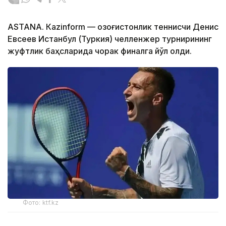
ASTANА. Кazinform — Қозоғистонлик теннисчи Денис
Евсеев Истанбул (Туркия) челленжер турнирининг
жуфтлик баҳсларида чорак финалга йўл олди.
Фото: ktf.kz