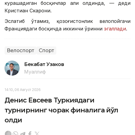
курашадиган босқичлар ҳали олдинда, — деди
Кристиан Скарони.
Эслатиб ўтамиз, қозоғистонлик велопойгачи
Франциядаги босқичда иккинчи ўринни
эгаллади
.
Велоспорт
Спорт
Бекабат Узаков
Муаллиф
14:10, 06 Август 2026
Денис Евсеев Туркиядаги
турнирнинг чорак финалига йўл
олди