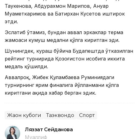
Таукенова, Абдурахмон Марипов, Ануар
Муҳаметкаримов ва Батирхан Кусетов иштирок
этди.
Эслатиб ўтамиз, бундан аввал эркаклар терма
жамоаси кумуш медални қўлга киритган эди.
Шунингдек, кураш бўйича Будапештда ўтказилган
рейтинг турнирида Қозоғистон ҳисобига иккита
медаль қўшилди.
Аввалроқ, Жибек Қуламбаева Руминиядаги
турнирнинг ярим финалига йўлланмани қўлга
киритгани ҳақида хабар берган эдик.
Жаҳон кубоги
Таэквондо
Спорт
Ляззат Сейданова
Муаллиф