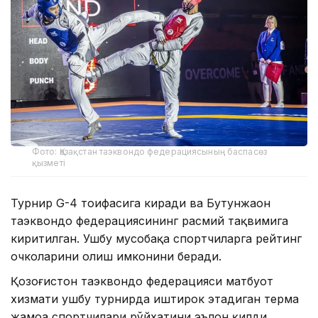
Фото: Қазақстан таэквондо федерациясының баспасөз
қызметі
Турнир G-4 тоифасига киради ва Бутунжаҳон
таэквондо федерациясининг расмий тақвимига
киритилган. Ушбу мусобақа спортчиларга рейтинг
очколарини олиш имконини беради.
Қозоғистон таэквондо федерацияси матбуот
хизмати ушбу турнирда иштирок этадиган терма
жамоа спортчилари рўйхатини эълон қилди.