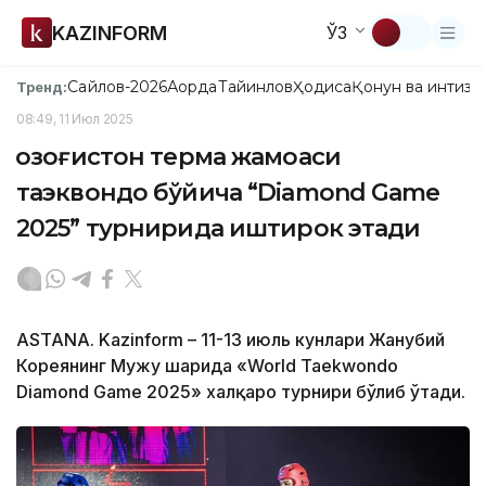
KAZINFORM
ЎЗ
Сайлов-2026
Ақорда
Тайинлов
Ҳодиса
Қонун ва интизо
Тренд:
08:49, 11 Июл 2025
Қозоғистон терма жамоаси
таэквондо бўйича “Diamond Game
2025” турнирида иштирок этади
ASTANA. Kazinform – 11-13 июль кунлари Жанубий
Кореянинг Мужу шаҳрида «World Taekwondo
Diamond Game 2025» халқаро турнири бўлиб ўтади.