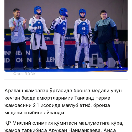
Фото: ҚР ҰОК
Аралаш жамоалар ўртасида бронза медали учун
кечган баҳсда ҳамюртларимиз Таиланд терма
жамоасини 2:1 ҳисобида мағлуб этиб, бронза
медали соҳибига айланди.
ҚР Миллий олимпия қўмитаси маълумотига кўра,
жамоа таркибида Аружан Найманбаева, Аида