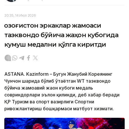
20:35, 14 Июл 2026
Қозоғистон эркаклар жамоаси
таэквондо бўйича жаҳон кубогида
кумуш медални қўлга киритди
ASTANA. Kazinform – Бугун Жанубий Кореянинг
Чунчон шаҳрида бўлиб ўтаётган WТ таэквондо
бўйича жамоавий жаҳон кубоги медаль
совриндорлари эълон қилинди, деб хабар беради
ҚР Туризм ва спорт вазирлиги Спортни
ривожлантириш бошқармаси матбуот хизмати.