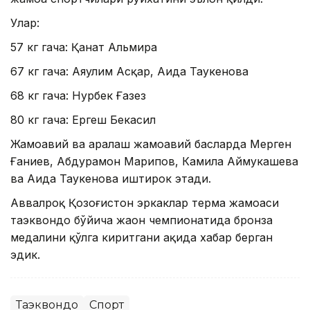
Улар:
57 кг гача: Қанат Альмира
67 кг гача: Аяулим Асқар, Аида Таукенова
68 кг гача: Нурбек Ғазез
80 кг гача: Ергеш Бекасил
Жамоавий ва аралаш жамоавий баҳсларда Мерген
Ғаниев, Абдураҳмон Марипов, Камила Аймукашева
ва Аида Таукенова иштирок этади.
Аввалроқ Қозоғистон эркаклар терма жамоаси
таэквондо бўйича жаҳон чемпионатида бронза
медалини қўлга киритгани ҳақида хабар берган
эдик.
Таэквондо
Спорт