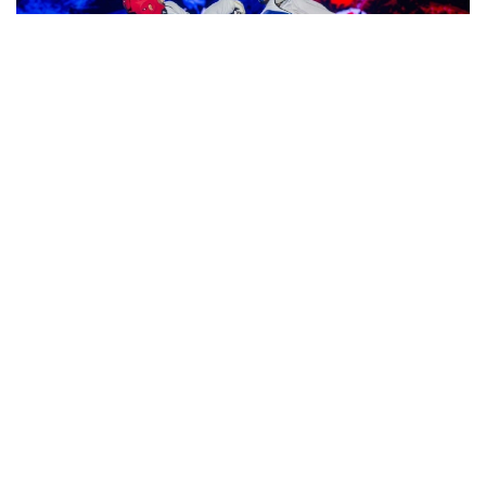
Фото: Халықаралық таеквондо федерациясы
Эркаклар ўртасида Қозоғистон терма жамоаси
финалга чиқди ва ҳал қилувчи баҳсда Хитой билан
куч синашишди. Ўйин рақиб фойдасига 0:2
ҳисобида якунланди.
Терма жамоа сафида Мақсат Оринбасар,
Абдураҳмон Марипов, Ануар Муҳаметкаримов,
Батирхон Кусетов куч синашишди.