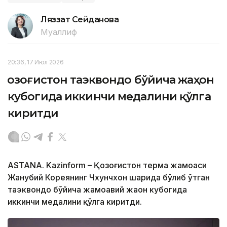
Ляззат Сейданова
Муаллиф
20:36, 17 Июл 2026
Қозоғистон таэквондо бўйича жаҳон
кубогида иккинчи медалини қўлга
киритди
ASTANA. Kazinform – Қозоғистон терма жамоаси
Жанубий Кореянинг Чхунчхон шаҳрида бўлиб ўтган
таэквондо бўйича жамоавий жаҳон кубогида
иккинчи медалини қўлга киритди.