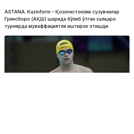
ASTANА. Кazinform – Қозоғистонлик сузувчилар
Гринсборо (АҚШ) шаҳрида бўлиб ўтган халқаро
турнирда муваффақиятли иштирок этишди.
Фото: ҚР МОҚ
Улар мусобақада 13 та олтин, 2 та кумуш ва 2 та
бронза медалини қўлга киритдилар.