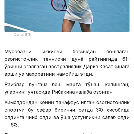
Фото: ҚТФ
Мусобақани иккинчи босқичдан бошлаган
қозоғистонлик теннисчи дунё рейтингида 61-
ўринни эгаллаган австралиялик Дарья Касаткинага
қарши ўз маҳоратини намойиш этди.
Рақиблар бунгача беш марта тўқнаш келишган,
уларнинг учтасида Рибакина ғалаба қозонган.
Уимблдондан кейин танаффус қилган қозоғистонлик
спортчи бу сафар биринчи сетда 3:0 ҳисобида
олдинга чиқиб олди ва ўша устунликни сақлаб қолди
— 6:3.