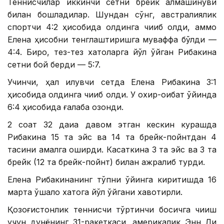
Теннисчилар иккинчи сетни брейк алмашинуви
билан бошладилар. Шундан сўнг, австралиялик
спортчи 4:2 ҳисобида олдинга чиқиб олди, аммо
Елена ҳисобни тенглаштиришга муваффақ бўлди —
4:4. Бироқ, тез-тез хатоларга йўл қўйган Рибакина
сетни бой берди — 5:7.
Учинчи, ҳал қилувчи сетда Елена Рибакина 3:1
ҳисобида олдинга чиқиб олди. У охир-оқибат ўйинда
6:4 ҳисобида ғалаба қозонди.
2 соат 32 дақиқа давом этган кескин курашда
Рибакина 15 та эйс ва 14 та брейк-пойнтдан 4
тасини амалга оширди. Касаткина 3 та эйс ва 3 та
брейк (12 та брейк-пойнт) билан ажралиб турди.
Елена Рибакинанинг тўпни ўйинга киритишда 16
марта қўшалоқ хатога йўл қўйгани хавотирли.
Қозоғистонлик теннисчи тўртинчи босқичга чиқиш
учун дунёнинг 31-ракеткаси, америкалик Энн Ли