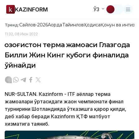
KAZINFORM
ЎЗ
Сайлов-2026
Ақорда
Тайинлов
Ҳодиса
Қонун ва интизо
Тренд:
11:32, 08 Июн 2022
Қозоғистон терма жамоаси Глазгода
Билли Жин Кинг кубоги финалида
ўйнайди
NUR-SULTAN. Кazinform - IТF аёллар терма
жамоалари ўртасидаги жаҳон чемпионати финал
турнирини Шотландияда ўтказишга қарор қилди,
деб хабар беради Кazinform ҚТФ матбуот
хизматига таяниб.