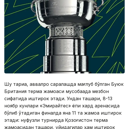
Шу тариқа, аввалроқ саралашда мағлуб бўлган Буюк
Британия терма жамоаси мусобақада мезбон
сифатида иштирок этади. Ундан ташқари, 8-13
ноябр кунлари «Эмирайтес» ёпиқ хард аренасида
бўлиб ўтадиган финалда яна 11 та жамоа иштирок
этади: нуфузли турнирда Қозоғистон терма
жамоасидан ташқари, қуйидагилар ҳам иштирок