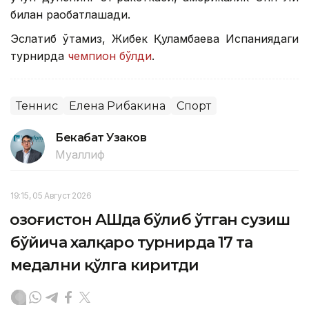
билан рақобатлашади.
Эслатиб ўтамиз, Жибек Қуламбаева Испаниядаги
турнирда
чемпион бўлди
.
Теннис
Елена Рибакина
Спорт
Бекабат Узаков
Муаллиф
19:15, 05 Август 2026
Қозоғистон АҚШда бўлиб ўтган сузиш
бўйича халқаро турнирда 17 та
медални қўлга киритди