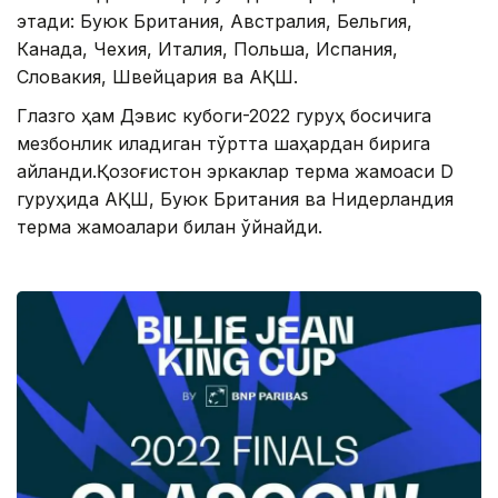
этади: Буюк Британия, Австралия, Бельгия,
Канада, Чехия, Италия, Польша, Испания,
Словакия, Швейцария ва АҚШ.
Глазго ҳам Дэвис кубоги-2022 гуруҳ босқичига
мезбонлик қиладиган тўртта шаҳардан бирига
айланди.Қозоғистон эркаклар терма жамоаси D
гуруҳида АҚШ, Буюк Британия ва Нидерландия
терма жамоалари билан ўйнайди.