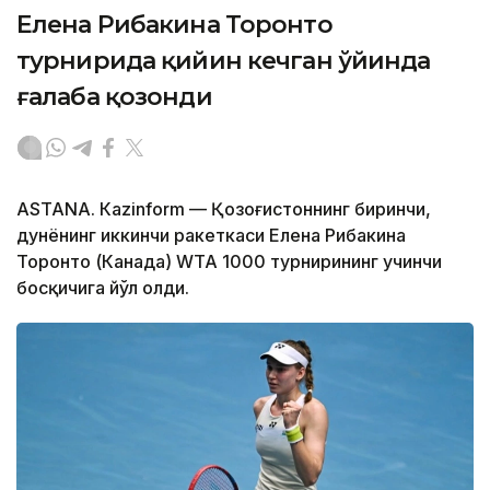
Елена Рибакина Торонто
турнирида қийин кечган ўйинда
ғалаба қозонди
ASTANА. Кazinform — Қозоғистоннинг биринчи,
дунёнинг иккинчи ракеткаси Елена Рибакина
Торонто (Канада) WТА 1000 турнирининг учинчи
босқичига йўл олди.