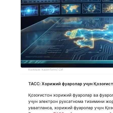
Коллаж: kazinform/ СИ
ТАСС: Хорижий фуқаролар учун Қозоғис
Қозоғистон хорижий фуқаролар ва фуқар
учун электрон рухсатнома тизимини жори
қувватланса, хорижий фуқаролар учун Қоз