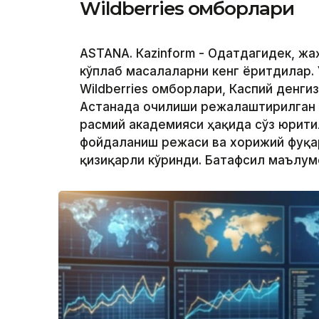
Wildberries омборлари
ASTANА. Кazinform - Одатдагидек, ж
кўплаб масалаларни кенг ёритдилар. 
Wildberries омборлари, Каспий денги
Астанада очилиши режалаштирилган
расмий академияси ҳақида сўз юрити
фойдаланиш режаси ва хорижий фуқа
қизиқарли кўринди. Батафсил маълу