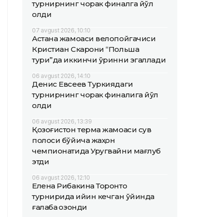
турнирнинг чорак финалга йўл
олди
07 avgust 2026, 10:10
Астана жамоаси велопойгачиси
Кристиан Скарони “Польша
тури”да иккинчи ўринни эгаллади
06 avgust 2026, 14:10
Денис Евсеев Туркиядаги
турнирнинг чорак финалига йўл
олди
06 avgust 2026, 13:39
Қозоғистон терма жамоаси сув
полоси бўйича жаҳон
чемпионатида Уругвайни мағлуб
этди
06 avgust 2026, 12:10
Елена Рибакина Торонто
турнирида қийин кечган ўйинда
ғалаба қозонди