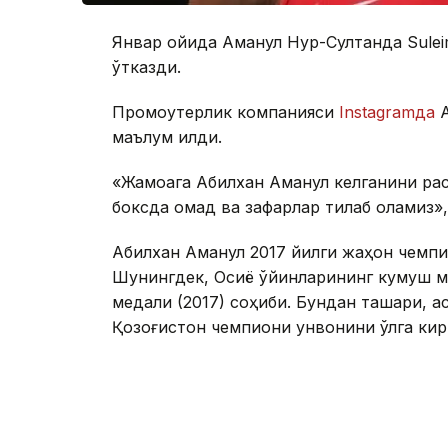
Январ ойида Аманқул Нур-Султанда Sule
ўтказди.
Промоутерлик компанияси
Instagramда
А
маълум қилди.
«Жамоага Абилхан Аманқул келганини рас
боксда омад ва зафарлар тилаб қоламиз»
Абилхан Аманқул 2017 йилги жаҳон чемп
Шунингдек, Осиё ўйинларининг кумуш ме
медали (2017) соҳиби. Бундан ташқари, 
Қозоғистон чемпиони унвонини қўлга кири