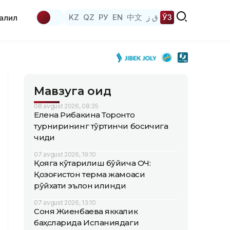
KZ
QZ
РУ
EN
中文
ق ز
ЎЗ
аҳлил
Мавзуга оид
08 avgust 2026, 08:35
Елена Рибакина Торонто
турнирининг тўртинчи босқичига
чиқди
07 avgust 2026, 19:10
Қояга кўтарилиш бўйича ОЧ:
Қозоғистон терма жамоаси
рўйхати эълон қилинди
07 avgust 2026, 13:10
Соня Жиенбаева яккалик
баҳсларида Испаниядаги