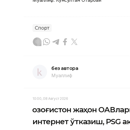
Муаллиф: Кунсултан Отарбай
Спорт
без автора
Муаллиф
10:00, 08 Август 2026
Қозоғистон жаҳон ОАВлар
интернет ўтказиш, PSG 