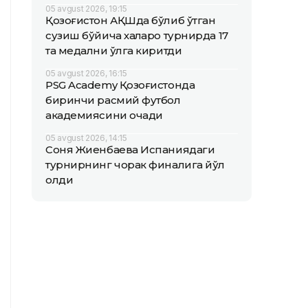
05 avgust 2026, 19:15
Қозоғистон АҚШда бўлиб ўтган
сузиш бўйича халқаро турнирда 17
та медални қўлга киритди
05 avgust 2026, 16:15
PSG Academy Қозоғистонда
биринчи расмий футбол
академиясини очади
05 avgust 2026, 14:15
Соня Жиенбаева Испаниядаги
турнирнинг чорак финалига йўл
олди