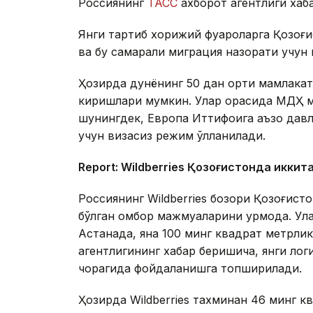
Россиянинг
ТАСС
ахборот агентлиги хаб
Янги тартиб хорижий фуқароларга Қозоғ
ва бу самарали миграция назорати учун
Ҳозирда дунёнинг 50 дан ортиқ мамлакат
киришлари мумкин. Улар орасида МДҲ м
шунингдек, Европа Иттифоқига аъзо давл
учун визасиз режим қўлланилади.
Report: Wildberries Қозоғистонда иккит
Россиянинг Wildberries бозори Қозоғис
бўлган омбор мажмуаларини қурмоқда. У
Астанада, яна 100 минг квадрат метрл
агентлигининг хабар беришича, янги ло
чорагида фойдаланишга топширилади.
Ҳозирда Wildberries тахминан 46 минг 