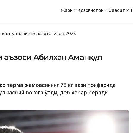
Жаҳон
Қозоғистон
Сиёсат
Т
нституциявий ислоҳот
Сайлов-2026
и аъзоси Абилхан Аманқул
окс терма жамоасининг 75 кг вазн тоифасида
ул касбий боксга ўтди, деб хабар беради