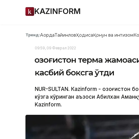
KAZINFORM
Ақорда
Тайинлов
Ҳодиса
Қонун ва интизом
Ко
Тренд:
09:59, 09 Феврал 2022
Қозоғистон терма жамоас
касбий боксга ўтди
NUR-SULTAN. Кazinform - Қозоғистон б
кўзга кўринган аъзоси Абилхан Аманқ
Kazinform.