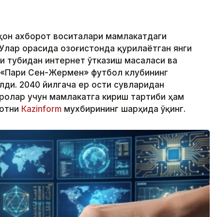
аҳон ахборот воситалари мамлакатдаги
Улар орасида Қозоғистонда қурилаётган янги
зи тубидан интернет ўтказиш масаласи ва
 «Пари Сен-Жермен» футбол клубининг
лди. 2040 йилгача ер ости сувларидан
ролар учун мамлакатга кириш тартиби ҳам
мотни
Кazinform
мухбирининг шарҳида ўқинг.