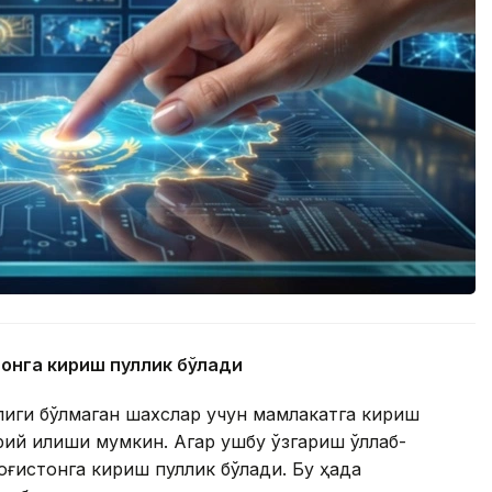
тонга кириш пуллик бўлади
олиги бўлмаган шахслар учун мамлакатга кириш
й қилиши мумкин. Агар ушбу ўзгариш қўллаб-
оғистонга кириш пуллик бўлади. Бу ҳақда