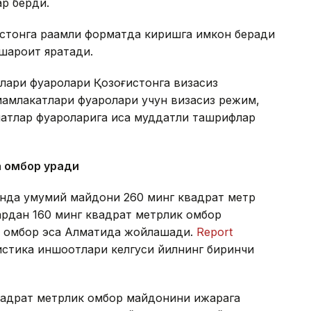
ар берди.
истонга рақамли форматда киришга имкон беради
 шароит яратади.
лари фуқаролари Қозоғистонга визасиз
амлакатлари фуқаролари учун визасиз режим,
атлар фуқароларига қисқа муддатли ташрифлар
а омбор қуради
тонда умумий майдони 260 минг квадрат метр
лардан 160 минг квадрат метрлик омбор
ик омбор эса Алматида жойлашади.
Report
гистика иншоотлари келгуси йилнинг биринчи
квадрат метрлик омбор майдонини ижарага