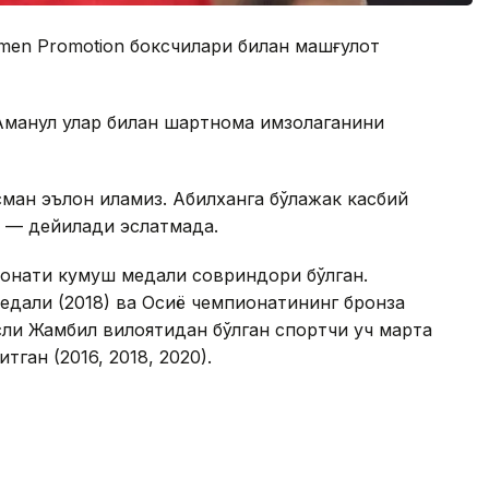
imen Promotion боксчилари билан машғулот
манқул улар билан шартнома имзолаганини
ман эълон қиламиз. Абилханга бўлажак касбий
, — дейилади эслатмада.
ионати кумуш медали совриндори бўлган.
дали (2018) ва Осиё чемпионатининг бронза
асли Жамбил вилоятидан бўлган спортчи уч марта
тган (2016, 2018, 2020).