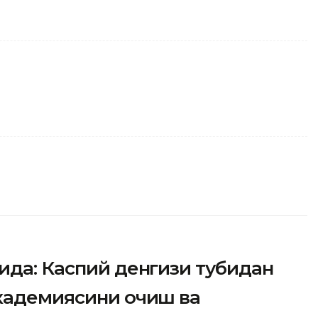
ида: Каспий денгизи тубидан
академиясини очиш ва