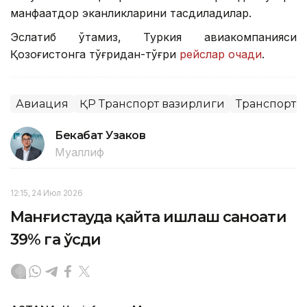
манфаатдор эканликларини тасдиқладилар.
Эслатиб ўтамиз, Туркия авиакомпанияси
Қозоғистонга тўғридан-тўғри
рейслар очади
.
Авиация
ҚР Транспорт вазирлиги
Транспорт
Бекабат Узаков
Муаллиф
12:15, 24 Июл 2026
Манғистауда қайта ишлаш саноати
39% га ўсди