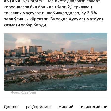
ASTANА. Кazinform — Манғистау вилояти саноат
корхоналари йил бошидан бери 2,1 триллион
тенгелик маҳсулот ишлаб чиқардилар, бу 3,6%
реал ўсишни кўрсатди. Бу ҳақда Ҳукумат матбуот
хизмати хабар берди.
Фото: Kazinform
Давлат раҳбарининг миллий иқтисодиётни