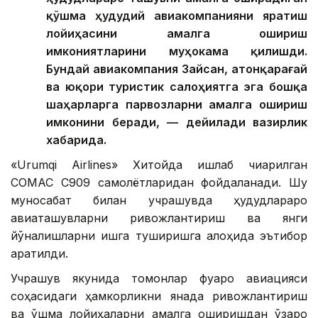
қўшма ҳудудий авиакомпанияни яратиш
лойиҳасини амалга ошириш
имкониятларини муҳокама қилишди.
Бундай авиакомпания Зайсан, Қатонқарағай
ва юқори туристик салоҳиятга эга бошқа
шаҳарларга парвозларни амалга ошириш
имконини беради, — дейилади вазирлик
хабарида.
«Urumqi Airlines» Хитойда ишлаб чиқарилган
COMAC C909 самолётларидан фойдаланади. Шу
муносабат билан учрашувда ҳудудлараро
авиаташувларни ривожлантириш ва янги
йўналишларни ишга туширишга алоҳида эътибор
қаратилди.
Учрашув якунида томонлар фуқаро авиацияси
соҳасидаги ҳамкорликни янада ривожлантириш
ва қўшма лойиҳаларни амалга оширишдан ўзаро