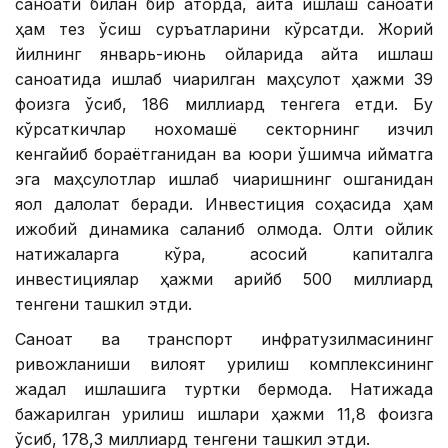
саноати билан бир қаторда, қайта ишлаш саноати
ҳам тез ўсиш суръатларини кўрсатди. Жорий
йилнинг январь-июнь ойларида қайта ишлаш
саноатида ишлаб чиқарилган маҳсулот ҳажми 39
фоизга ўсиб, 186 миллиард тенгега етди. Бу
кўрсаткичлар нохомашё секторнинг изчил
кенгайиб бораётганидан ва юқори қўшимча қийматга
эга маҳсулотлар ишлаб чиқаришнинг ошганидан
яққол далолат беради. Инвестиция соҳасида ҳам
ижобий динамика сақланиб қолмоқда. Олти ойлик
натижаларга кўра, асосий капиталга
инвестициялар ҳажми қарийб 500 миллиард
тенгени ташкил этди.
Саноат ва транспорт инфратузилмасининг
ривожланиши вилоят қурилиш комплексининг
жадал ишлашига туртки бермоқда. Натижада
бажарилган қурилиш ишлари ҳажми 11,8 фоизга
ўсиб, 178,3 миллиард тенгени ташкил этди.