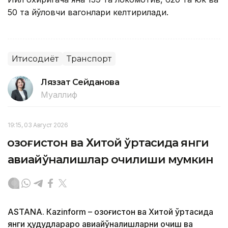
50 та йўловчи вагонлари келтирилади.
Иқтисодиёт
Транспорт
Ляззат Сейданова
Муаллиф
19:15, 03 Август 2026
Қозоғистон ва Хитой ўртасида янги
авиайўналишлар очилиши мумкин
ASTANА. Кazinform – Қозоғистон ва Хитой ўртасида
янги ҳудудлараро авиайўналишларни очиш ва