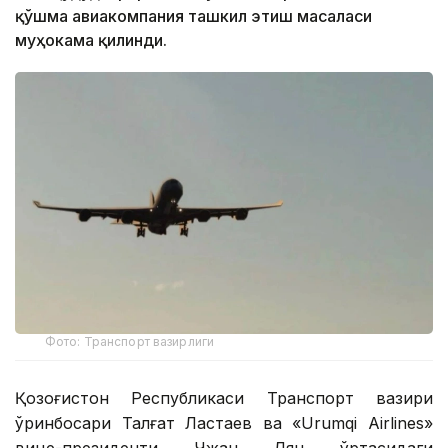
қўшма авиакомпания ташкил этиш масаласи
муҳокама қилинди.
Фото: Транспорт вазирлиги
Қозоғистон Республикаси Транспорт вазири
ўринбосари Талғат Ластаев ва «Urumqi Airlines»
вице-президенти Чжан Лян ўртасидаги