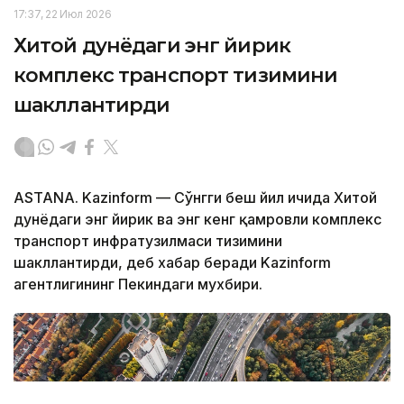
17:37, 22 Июл 2026
Хитой дунёдаги энг йирик
комплекс транспорт тизимини
шакллантирди
ASTANA. Kazinform — Сўнгги беш йил ичида Хитой
дунёдаги энг йирик ва энг кенг қамровли комплекс
транспорт инфратузилмаси тизимини
шакллантирди, деб хабар беради Kazinform
агентлигининг Пекиндаги мухбири.