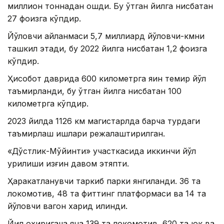
миллион тоннадан ошди. Бу ўтган йилга нисбатан
27 фоизга кўпдир.
Йўловчи айланмаси 5,7 миллиард йўловчи-кмни
ташкил этади, бу 2022 йилга нисбатан 1,2 фоизга
кўпдир.
Ҳисобот даврида 600 километрга яқин темир йўл
таъмирланди, бу ўтган йилга нисбатан 100
километрга кўпдир.
2023 йилда 1126 км магистарлда барча турдаги
таъмирлаш ишлари режалаштирилган.
«Дўстлик-Мўйинти» участкасида иккинчи йўл
қурилиши қизғин давом этяпти.
Ҳаракатланувчи таркиб парки янгиланди. 36 та
локомотив, 48 та фиттинг платформаси ва 14 та
йўловчи вагон харид қилинди.
Йил охиригача яна 139 та локомотив, 620 та юк ва