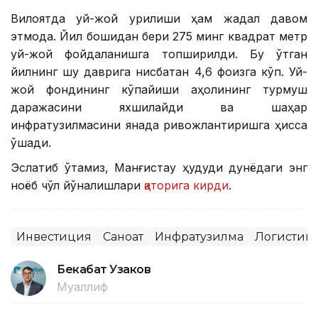
Вилоятда уй-жой қурилиши ҳам жадал давом
этмоқда. Йил бошидан бери 275 минг квадрат метр
уй-жой фойдаланишга топширилди. Бу ўтган
йилнинг шу даврига нисбатан 4,6 фоизга кўп. Уй-
жой фондининг кўпайиши аҳолининг турмуш
даражасини яхшилайди ва шаҳар
инфратузилмасини янада ривожлантиришга ҳисса
қўшади.
Эслатиб ўтамиз, Манғистау ҳудуди дунёдаги энг
ноёб чўл йўналишлари
қаторига кирди
.
Инвестиция
Саноат
Инфратузилма
Логистик
Бекабат Узаков
Муаллиф