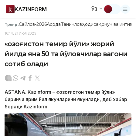
KAZINFORM
ЎЗ
Сайлов-2026
Ақорда
Тайинлов
Ҳодиса
Қонун ва интизо
Тренд:
16:14, 21 Июл 2023
«Қозоғистон темир йўли» жорий
йилда яна 50 та йўловчилар вагони
сотиб олади
ASTANA. Kazinform – «Қозоғистон темир йўли»
биринчи ярим йил якунларини якунлади, деб хабар
беради Kazinform.