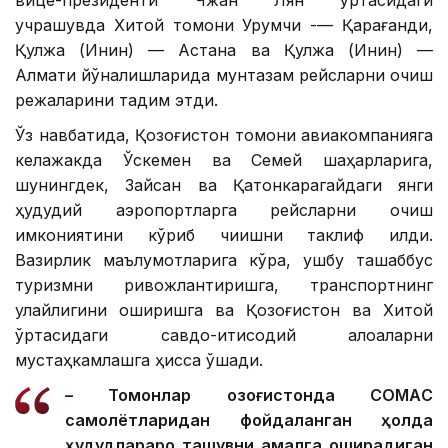
учрашувда Хитой томони Урумчи -— Қарағанди,
Қулжа (Инин) — Астана ва Қулжа (Инин) —
Алмати йўналишларида мунтазам рейсларни очиш
режаларини тақдим этди.
Ўз навбатида, Қозоғистон томони авиакомпанияга
келажакда Ўскемен ва Семей шаҳарларига,
шунингдек, Зайсан ва Қатонкарагайдаги янги
ҳудудий аэропортларга рейсларни очиш
имкониятини кўриб чиқишни таклиф қилди.
Вазирлик маълумотларига кўра, ушбу ташаббус
туризмни ривожлантиришга, транспортнинг
қулайлигини оширишга ва Қозоғистон ва Хитой
ўртасидаги савдо-иқтисодий алоқаларни
мустаҳкамлашга ҳисса қўшади.
– Томонлар Қозоғистонда CОМАC
самолётларидан фойдаланган ҳолда
ҳудудлараро ташувни амалга оширадиган