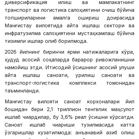
диверсификация қилиш ва мамлакатнинг
транспорт ва логистика салоҳиятини очиш бўйича
топшириқларини амалга ошириш доирасида
Манғистау вилоятида қайта ишлаш сектори ва
инфратузилма салоҳиятини мустаҳкамлаш бўйича
тизимли ишлар олиб борилмоқда.
2026 йилнинг биринчи ярми натижаларига кўра,
ҳудуд асосий соҳаларда барқарор ривожланишни
намойиш этди. Иқтисодий ўсишнинг асосий улуши
қайта ишлаш саноати, қурилиш саноати ва
транспорт-логистика комплекси томонидан
таъминланди.
Манғистау вилояти саноат корхоналари йил
бошидан бери 2,1 триллион тенгелик маҳсулот
ишлаб чиқардилар, бу 3,6% реал ўсишни кўрсатди.
Саноат ишлаб чиқариши тузилмасида катта
ўзгаришлар кузатилмоқда: анъанавий қазиб олиш