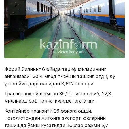
Жорий йилнинг 6 ойида тариф юкларининг
айланмаси 130,4 млрд т-км ни ташкил этди, бу
ўтган йил даражасидан 8,6% га юқори.
Транзит юк айланмаси 39,1 фоизга ошиб, 27,8
миллиард соф тонна-километрга етди.
Контейнер транзити 26 фоизга ошди.
Қозоғистондан Хитойга экспорт юкларини
ташишда ўсиш кузатилди. Юклар ҳажми 5,7