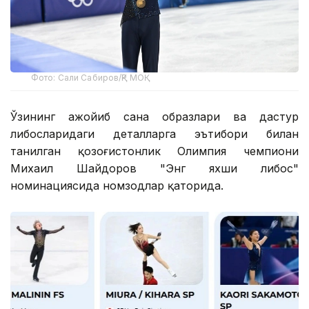
Фото: Сали Сабиров/ҚР МОҚ
Ўзининг ажойиб саҳна образлари ва дастур
либосларидаги деталларга эътибори билан
танилган қозоғистонлик Олимпия чемпиони
Михаил Шайдоров "Энг яхши либос"
номинациясида номзодлар қаторида.