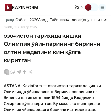
KAZINFORM
ЎЗ
Сайлов-2026
Ақорда
Тайинлов
Ҳодиса
Қонун ва интизо
Тренд:
09:08, 08 Декабр 2025
Қозоғистон тарихида қишки
Олимпия ўйинларининг биринчи
олтин медалини ким қўлга
киритган
ASTANА. Кazinform — Қозоғистон тарихида қишки
Олимпиада ўйинларининг биринчи совринини ва
биринчи олтин медални 1994 йилда Владимир
Смирнов қўлга киритган. Бу мамлакатнинг қишки
Олимпия ўйинларидаги биринчи иштироки эди.