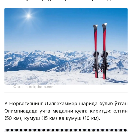
Фото: istockphoto.com
У Норвегиянинг Лиллехаммер шаҳрида бўлиб ўтган
Олимпиадада учта медални қўлга киритди: олтин
(50 км), кумуш (15 км) ва кумуш (10 км).