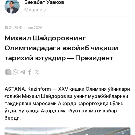
Бекабат Узаков
Муаллиф
15:31, 25 Феврал 2026
Михаил Шайдоровнинг
Олимпиададаги ажойиб чиқиши
тарихий ютуқдир — Президент
ASTANА. Кazinform — ХХV қишки Олимпия ўйинлари
ғолиби Михаил Шайдоров ва унинг мураббийларини
тақдирлаш маросими Ақорда қароргоҳида бўлиб
ўтди. Бу ҳақда Ақорда матбуот хизмати хабар
берди.