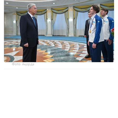
Фото: Ақорда
Маросимда сўзга чиққан Президент Қасим-
Жомарт Тоқаев ушбу Олимпиада Қозоғистон учун
алоҳида аҳамиятга эга эканлигини таъкидлади.