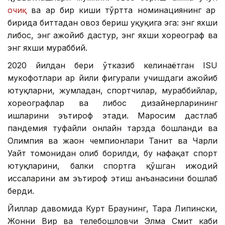
очиқ
ва ҳар бир киши тўртта номинациянинг ҳар
бирида биттадан овоз бериш ҳуқуқига эга: энг яхши
либос, энг ажойиб дастур, энг яхши хореограф ва
энг яхши мураббий.
2020 йилдан бери ўтказиб келинаётган ISU
мукофотлари ҳар йили фигурали учишдаги ажойиб
ютуқларни, жумладан, спортчилар, мураббийлар,
хореографлар ва либос дизайнерларининг
ишларини эътироф этади. Маросим дастлаб
пандемия туфайли онлайн тарзда бошланди ва
Олимпия ва жаҳон чемпионлари Танит ва Чарли
Уайт томонидан олиб борилди, бу нафақат спорт
ютуқларини, балки спортга қўшган ижодий
ҳиссаларини ҳам эътироф этиш анъанасини бошлаб
берди.
Йиллар давомида Курт Браунинг, Тара Липински,
Жонни Вир ва телебошловчи Элма Смит каби