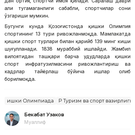
дан ортиқ спортчи ҳимоя қилади. Саралаш даври
ҳали тугамаганлиги сабабли, спортчилар сони
ўзгариши мумкин.
Бугунги кунда Қозоғистонда қишки Олимпия
спортининг 13 тури ривожланмоқда. Мамлакатда
қишки спорт турлари билан қарийб 139 минг киши
шуғулланади. 1838 мураббий ишлайди. Жамбил
вилоятидан ташқари барча ҳудудларда қишки
спорт инфратузилмасини ривожлантириш ва
кадрлар тайёрлаш бўйича ишлар олиб
борилмоқда.
Қишки Олимпиада
ҚР Туризм ва спорт вазирлиги
Бекабат Узаков
Муаллиф