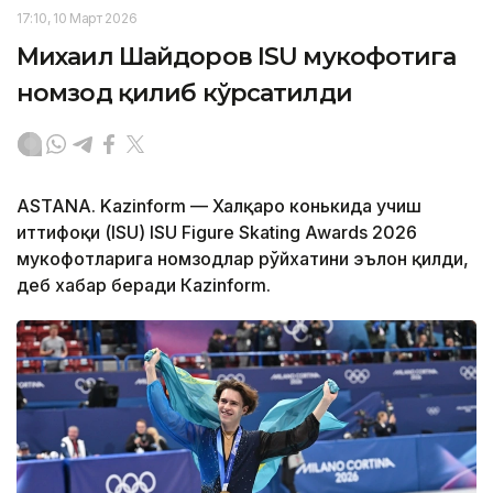
17:10, 10 Март 2026
Михаил Шайдоров ISU мукофотига
номзод қилиб кўрсатилди
ASTANA. Kazinform — Халқаро конькида учиш
иттифоқи (ISU) ISU Figure Skating Awards 2026
мукофотларига номзодлар рўйхатини эълон қилди,
деб хабар беради Кazinform.