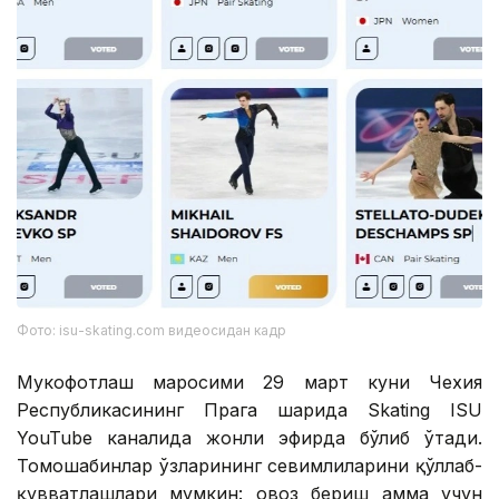
Фото: isu-skating.com видеосидан кадр
Мукофотлаш маросими 29 март куни Чехия
Республикасининг Прага шаҳрида Skating ISU
YouTube каналида жонли эфирда бўлиб ўтади.
Томошабинлар ўзларининг севимлиларини қўллаб-
қувватлашлари мумкин: овоз бериш ҳамма учун