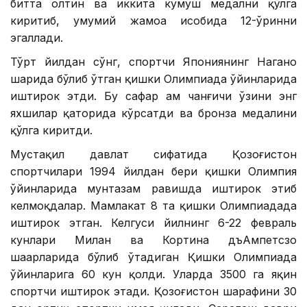
битта олтин ва иккита кумуш медални қўлга
киритиб, умумий жамоа ҳисобида 12-ўринни
эгаллади.
Тўрт йилдан сўнг, спортчи Япониянинг Нагано
шаҳрида бўлиб ўтган қишки Олимпиада ўйинларида
иштирок этди. Бу сафар ҳам чанғичи ўзини энг
яхшилар қаторида кўрсатди ва бронза медалини
қўлга киритди.
Мустақил давлат сифатида Қозоғистон
спортчилари 1994 йилдан бери қишки Олимпия
ўйинларида мунтазам равишда иштирок этиб
келмоқдалар. Мамлакат 8 та қишки Олимпиадада
иштирок этган. Келгуси йилнинг 6-22 февраль
кунлари Милан ва Кортина дъАмпетсзо
шаҳарларида бўлиб ўтадиган Қишки Олимпиада
ўйинларига 60 кун қолди. Уларда 3500 га яқин
спортчи иштирок этади. Қозоғистон шарафини 30