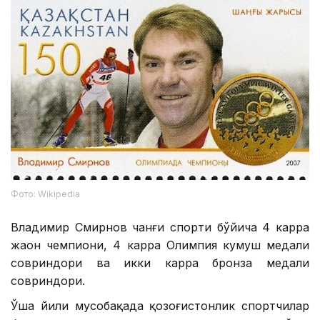
Фото: Wikipedia
Владимир Смирнов чанғи спорти бўйича 4 карра
жаҳон чемпиони, 4 карра Олимпия кумуш медали
совриндори ва икки карра бронза медали
совриндори.
Ўша йили мусобақада қозоғистонлик спортчилар