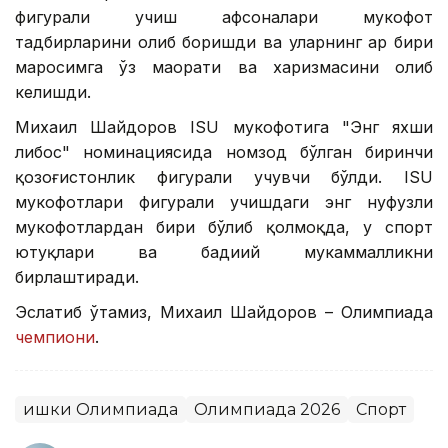
фигурали учиш афсоналари мукофот
тадбирларини олиб боришди ва уларнинг ҳар бири
маросимга ўз маҳорати ва харизмасини олиб
келишди.
Михаил Шайдоров ISU мукофотига "Энг яхши
либос" номинациясида номзод бўлган биринчи
қозоғистонлик фигурали учувчи бўлди. ISU
мукофотлари фигурали учишдаги энг нуфузли
мукофотлардан бири бўлиб қолмоқда, у спорт
ютуқлари ва бадиий мукаммалликни
бирлаштиради.
Эслатиб ўтамиз, Михаил Шайдоров – Олимпиада
чемпиони
.
Қишки Олимпиада
Олимпиада 2026
Спорт