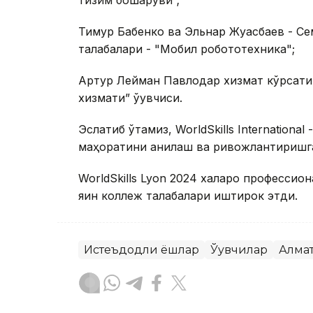
тизим бошқаруви”;
Тимур Бабенко ва Эльнар Жуасбаев - Се
талабалари - "Мобил робототехника";
Артур Лейман Павлодар хизмат кўрсати
хизмати” ўқувчиси.
Эслатиб ўтамиз, WorldSkills Internationa
маҳоратини аниқлаш ва ривожлантиришга 
WorldSkills Lyon 2024 халқаро професси
яқин коллеж талабалари иштирок этди.
Истеъдодли ёшлар
Ўқувчилар
Алма