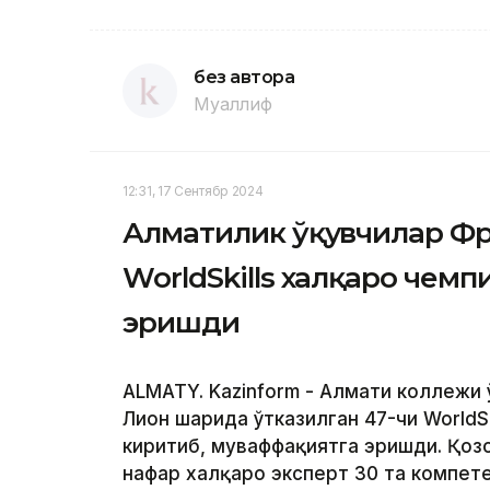
без автора
Муаллиф
12:31, 17 Сентябр 2024
Алматилик ўқувчилар Фр
WorldSkills халқаро чем
эришди
ALMATY. Kazinform - Алмати коллежи
Лион шаҳрида ўтказилган 47-чи WorldS
киритиб, муваффақиятга эришди. Қоз
нафар халқаро эксперт 30 та компете