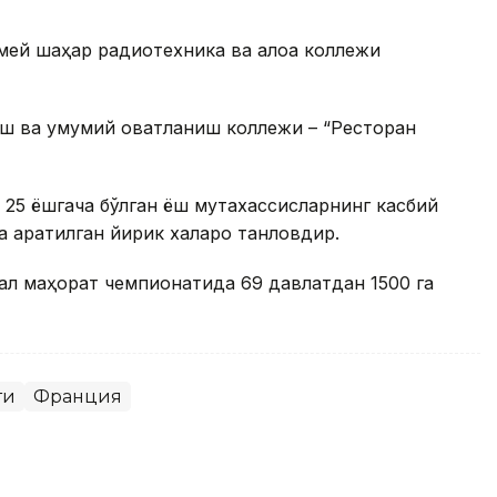
мей шаҳар радиотехника ва алоқа коллежи
ш ва умумий овқатланиш коллежи – “Ресторан
l - 25 ёшгача бўлган ёш мутахассисларнинг касбий
қаратилган йирик халқаро танловдир.
онал маҳорат чемпионатида 69 давлатдан 1500 га
ти
Франция