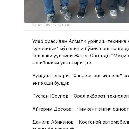
Фото: Алматы әкімдігі
Улар орасидан Алмати қурилиш-техника к
сувоқчилик” йўналиши бўйича энг яхши д
коллежи ўқувчиси Жанел Сағиндиқ "Меҳм
ғолибликни қўлга киритди.
Бундан ташқари, “Халқнинг энг яхшиси” н
энг яхши бўлди:
Руслан Юсупов – Орал ахборот технологи
Айгерим Досова – Чимкент енгил саноат
Данияр Абикенов – Қостанай автомобиль 