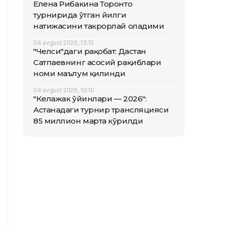
Елена Рибакина Торонто
турнирида ўтган йилги
натижасини такрорлай оладими
04 avgust 2026, 13:15
"Челси"даги рақобат: Дастан
Сатпаевнинг асосий рақиблари
номи маълум қилинди
04 avgust 2026, 10:10
"Келажак ўйинлари — 2026":
Астанадаги турнир трансляцияси
85 миллион марта кўрилди