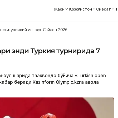
Жаҳон
Қозоғистон
Сиёсат
Т
нституциявий ислоҳот
Сайлов-2026
ари энди Туркия турнирида 7
анбул шаҳрида таэквондо бўйича «Turkish open
хабар беради Kazinform Olympic.kzга ҳавола