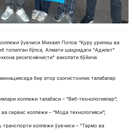
оллежи ўқувчиси Михаил Попов “Қуруқ қурилиш ва
еб топилган бўлса, Алмати шаҳридаги “Адилет”
онхона ресепсиёнисти" ваколати бўйича
оминациясида бир қатор қозоғистонлик талабалар
ялари коллежи талабаси – “Веб-технологиялар”;
 ва сервис коллежи – “Мода технологияси”;
транспорти коллежи ўқувчиси – “Тармоқ ва