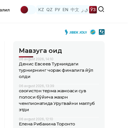
KZ
QZ
РУ
EN
中文
ق ز
ЎЗ
аҳлил
Мавзуга оид
06 avgust 2026, 14:10
Денис Евсеев Туркиядаги
турнирнинг чорак финалига йўл
олди
06 avgust 2026, 13:39
Қозоғистон терма жамоаси сув
полоси бўйича жаҳон
чемпионатида Уругвайни мағлуб
этди
06 avgust 2026, 12:10
Елена Рибакина Торонто