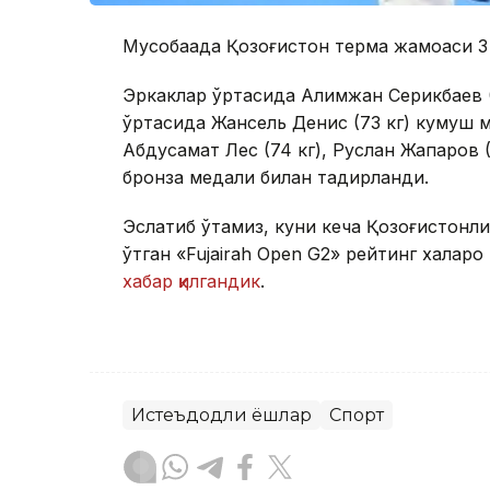
Мусобақада Қозоғистон терма жамоаси 3 
Эркаклар ўртасида Алимжан Серикбаев (6
ўртасида Жансель Денис (73 кг) кумуш м
Абдусамат Лес (74 кг), Руслан Жапаров (+
бронза медали билан тақдирланди.
Эслатиб ўтамиз, куни кеча Қозоғистонл
ўтган «Fujairah Open G2» рейтинг халқаро
хабар қилгандик
.
Истеъдодли ёшлар
Спорт