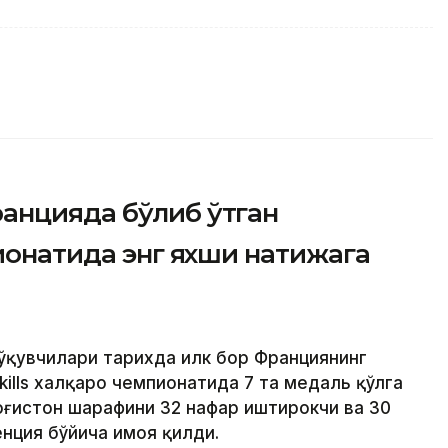
анцияда бўлиб ўтган
пионатида энг яхши натижага
 ўқувчилари тарихда илк бор Франциянинг
kills халқаро чемпионатида 7 та медаль қўлга
оғистон шарафини 32 нафар иштирокчи ва 30
нция бўйича ҳимоя қилди.