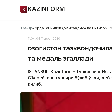
KAZINFORM
Ақорда
Тайинлов
Ҳодиса
Қонун ва интизом
Ко
Тренд:
11:04, 04 Феврал 2020
Қозоғистон таэквондочил
та медаль эгаллади
ISTANBUL. Kazinform – Туркиянинг Ист
G1» рейтинг турнири бўлиб ўтди, деб 
қилиб.