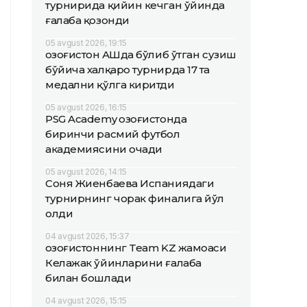
турнирида қийин кечган ўйинда
ғалаба қозонди
05 avgust 2026, 19:15
Қозоғистон АҚШда бўлиб ўтган сузиш
бўйича халқаро турнирда 17 та
медални қўлга киритди
05 avgust 2026, 16:15
PSG Academy Қозоғистонда
биринчи расмий футбол
академиясини очади
05 avgust 2026, 14:15
Соня Жиенбаева Испаниядаги
турнирнинг чорак финалига йўл
олди
04 avgust 2026, 15:37
Қозоғистоннинг Team KZ жамоаси
Келажак ўйинларини ғалаба
билан бошлади
04 avgust 2026, 15:15