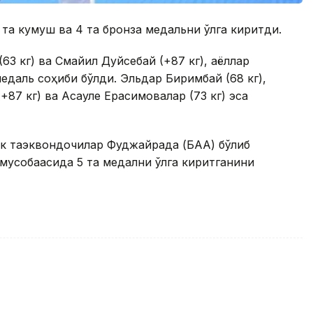
та кумуш ва 4 та бронза медальни қўлга киритди.
3 кг) ва Смайил Дуйсебай (+87 кг), аёллар
едаль соҳиби бўлди. Эльдар Биримбай (68 кг),
87 кг) ва Ақсауле Ерқасимовалар (73 кг) эса
ик таэквондочилар Фуджайрада (БАА) бўлиб
 мусобақасида 5 та медални қўлга киритганини