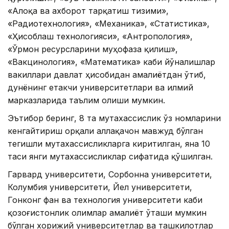
«Aлоқа ва ахборот тарқатиш тизими»,
«Радиотехнология», «Механика», «Статистика»,
«Ҳисоблаш технологияси», «Aнтропология»,
«Ўрмон ресурсларини муҳофаза қилиш»,
«Вакцинология», «Математика» каби йўналишлар
вакиллари давлат ҳисобидан амалиётдан ўтиб,
дунёнинг етакчи университетлари ва илмий
марказларида таълим олиши мумкин.
Эътибор беринг, 8 та мутахассислик ўз номларини
кенгайтириш орқали аллақачон мавжуд бўлган
тегишли мутахассисликларга киритилган, яна 10
таси янги мутахассисликлар сифатида қўшилган.
Гарвард университети, Сорбонна университети,
Колумбия университети, Йел университети,
Гонконг фан ва технология университети каби
қозоғистонлик олимлар амалиёт ўташи мумкин
бўлган хорижий университетлар ва ташкилотлар