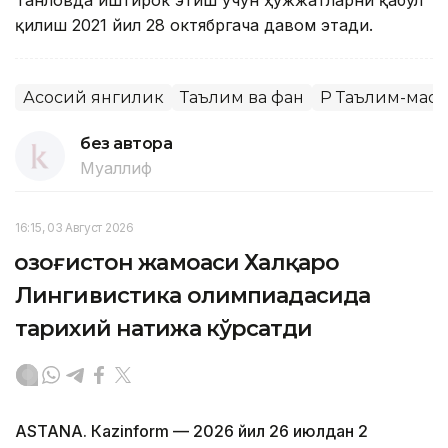
Танловда иштирок этиш учун ҳужжатларни қабул
қилиш 2021 йил 28 октябргача давом этади.
Асосий янгилик
Таълим ва фан
ҚР Таълим-мао
без автора
Муаллиф
16:15, 03 Август 2026
Қозоғистон жамоаси Халқаро
Лингивистика олимпиадасида
тарихий натижа кўрсатди
ASTANА. Кazinform — 2026 йил 26 июлдан 2