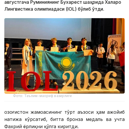
августгача Руминиянинг Бухарест шаҳрида Халқаро
Лингвистика олимпиадаси (IOL) бўлиб ўтди.
Фото: Таълим-маориф вазирлиги
Қозоғистон жамоасининг тўрт аъзоси ҳам ажойиб
натижа кўрсатиб, битта бронза медаль ва учта
Фахрий ёрлиқни қўлга киритди.