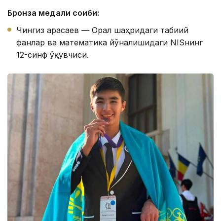
Бронза медали соҳиби:
Чингиз Қарасаев — Орал шаҳридаги табиий
фанлар ва математика йўналишидаги NISнинг
12-синф ўқувчиси.