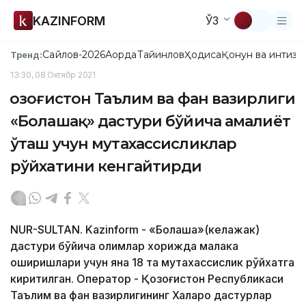
KAZINFORM
ЎЗ
Сайлов-2026
Ақорда
Тайинлов
Ҳодиса
Қонун ва интизо
Тренд:
13:30, 08 Октябр 2021
Қозоғистон Таълим ва фан вазирлиги
«Болашақ» дастури бўйича амалиёт
ўташ учун мутахассисликлар
рўйхатини кенгайтирди
NUR-SULTAN. Kazinform - «Болашақ»(келажак)
дастури бўйича олимлар хорижда малака
оширишлари учун яна 18 та мутахассислик рўйхатга
киритилган. Оператор - Қозоғистон Республикаси
Таълим ва фан вазирлигининг Халқаро дастурлар