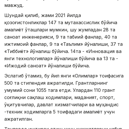
мавжуд.
Шундай қилиб, жами 2021 йилда
қозоғистонликлар 147 та мутахассислик бўйича
амалиёт ўташлари мумкин, шу жумладан 28 та
саноат инженерияси, 9 та табиий фанлар, 40 та
ижтимоий фанлар, 9 та «Таълим» йўналиши, 37 та
«Тиббиёт» йўналиш бўйича. 14та - «Инновация ва
янги технологиялар» йўналиши бўйича ва 13 та -
«Ижодий саноат» йўналиши бўйича.
Эслатиб ўтамиз, бу йил янги «Олимлар» тоифасига
500 та стипендия ажратилди. Грантларнинг
умумий сони 1055 тага етди. Улардан 110 грант
соғлиқни сақлаш ходимлари, маданият, спорт,
ўқитувчилар, давлат хизматчилари ва муҳандис
-техник ходимларга 5 тоифадаги амалиёт учун
ажратилган.