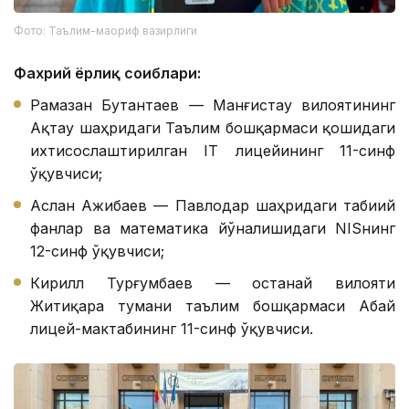
Фото: Таълим-маориф вазирлиги
Фахрий ёрлиқ соҳиблари:
Рамазан Бутантаев — Манғистау вилоятининг
Ақтау шаҳридаги Таълим бошқармаси қошидаги
ихтисослаштирилган IТ лицейининг 11-синф
ўқувчиси;
Аслан Ажибаев — Павлодар шаҳридаги табиий
фанлар ва математика йўналишидаги NISнинг
12-синф ўқувчиси;
Кирилл Турғумбаев — Қостанай вилояти
Житиқара тумани таълим бошқармаси Абай
лицей-мактабининг 11-синф ўқувчиси.