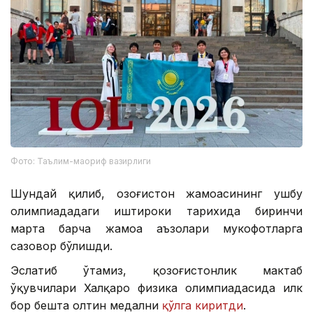
Фото: Таълим-маориф вазирлиги
Шундай қилиб, Қозоғистон жамоасининг ушбу
олимпиададаги иштироки тарихида биринчи
марта барча жамоа аъзолари мукофотларга
сазовор бўлишди.
Эслатиб ўтамиз, қозоғистонлик мактаб
ўқувчилари Халқаро физика олимпиадасида илк
бор бешта олтин медални
қўлга киритди
.