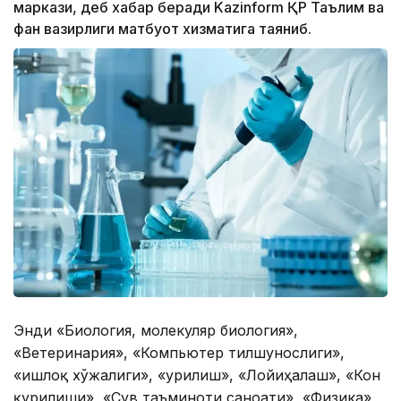
маркази, деб хабар беради Kazinform ҚР Таълим ва
фан вазирлиги матбуот хизматига таяниб.
Энди «Биология, молекуляр биология»,
«Ветеринария», «Компьютер тилшунослиги»,
«Қишлоқ хўжалиги», «Қурилиш», «Лойиҳалаш», «Кон
қурилиши», «Сув ​​таъминоти саноати», «Физика» ,