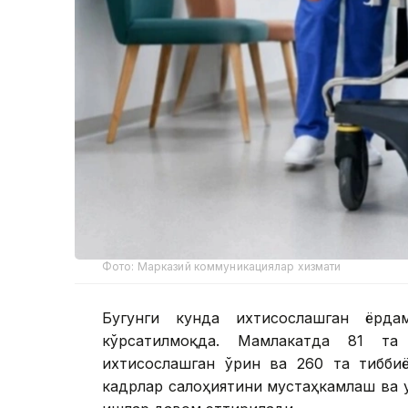
Фото: Марказий коммуникациялар хизмати
Бугунги кунда ихтисослашган ёрд
кўрсатилмоқда. Мамлакатда 81 та
ихтисослашган ўрин ва 260 та тибби
кадрлар салоҳиятини мустаҳкамлаш ва