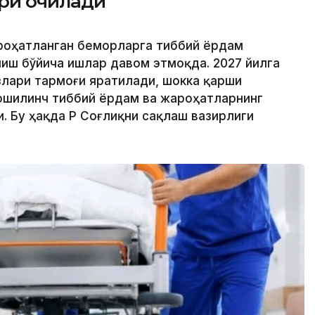
ри очилади
ароҳатланган беморларга тиббий ёрдам
иш бўйича ишлар давом этмоқда. 2027 йилга
лари тармоғи яратилади, шокка қарши
ошилинч тиббий ёрдам ва жароҳатларнинг
 Бу ҳақда ҚР Соғлиқни сақлаш вазирлиги