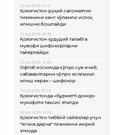
23 iyul 2026, 10:10
Қозоғистон руҳий саломатлик
тизимини кенг кўламли ислоҳ
қилишни бошлайди
20 iyul 2026, 20:45
Қозоғистон ҳудудий талабга
мувофиқ шифокорларни
тайёрлайди
20 iyul 2026, 14:38
Офтоб иссиғида кўпроқ сув ичиб,
сабзавотларни кўпроқ истеъмол
қилиш керак – шифокор
13 iyul 2026, 20:09
Қозоғистонда «Құрметті донор»
мукофоти таъсис этилди
09 iyul 2026, 14:09
Қозоғистон тиббий сайёҳлар учун
"ягона дарча" тизимини жорий
этмоқда