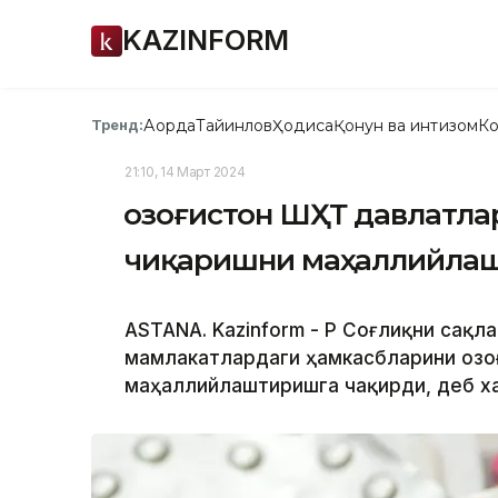
KAZINFORM
Ақорда
Тайинлов
Ҳодиса
Қонун ва интизом
Ко
Тренд:
21:10, 14 Март 2024
Қозоғистон ШҲТ давлатл
чиқаришни маҳаллийла
ASTANA. Kazinform - ҚР Соғлиқни сақ
мамлакатлардаги ҳамкасбларини Қоз
маҳаллийлаштиришга чақирди, деб х