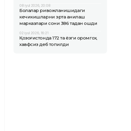
08 iyul 2026, 20:08
Болалар ривожланишидаги
кечикишларни эрта аниқлаш
марказлари сони 386 тадан ошди
02 iyul 2026, 16:21
Қозоғистонда 172 та ёзги оромгоҳ
хавфсиз деб топилди