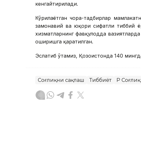
кенгайтирилади.
Кўрилаётган чора-тадбирлар мамлакат
замонавий ва юқори сифатли тиббий 
хизматларнинг фавқулодда вазиятлард
оширишга қаратилган.
Эслатиб ўтамиз, Қозоғистонда 140 минг
Соғлиқни сақлаш
Тиббиёт
ҚР Соғли
Бекабат Узаков
Муаллиф