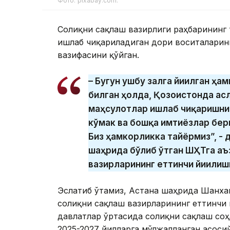
Фото: pixabay.com.
Соғлиқни сақлаш вазирлиги раҳбарининг 
ишлаб чиқариладиган дори воситаларин
вазифасини қўйган.
– Бугун ушбу залга йиғилган 
билган ҳолда, Қозоғистонда ас
маҳсулотлар ишлаб чиқаришни
кўмак ва бошқа имтиёзлар бер
Биз ҳамкорликка тайёрмиз”, -
шаҳрида бўлиб ўтган ШҲТга аъ
вазирларининг еттинчи йиғилиш
Эслатиб ўтамиз, Астана шаҳрида Шанха
соғлиқни сақлаш вазирларининг еттинчи
давлатлар ўртасида соғлиқни сақлаш с
2025-2027 йилларга мўлжалланган асос