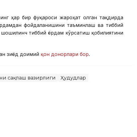
нинг ҳар бир фуқароси жароҳат олган тақдирда
ёрдамдан фойдаланишини таъминлаш ва тиббий
а шошилинч тиббий ёрдам кўрсатиш қобилиятини
дан зиёд доимий
қон донорлари бор
.
қни сақлаш вазирлиги
Ҳудудлар