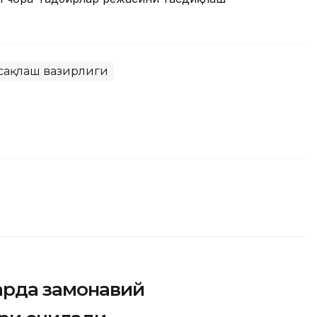
 сақлаш вазирлиги
арда замонавий