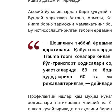
ишлар давом эттирилади.
Асосий йўналишлардан бири ҳудудий т
Бундай марказлар Астана, Алмати, Қа
йилга бориб тармоқни мамлакатнинг бо
Бу ихтисослаштирилган тиббий ёрдамни
— Шошилинч тиббий ёрдамни
қаратилади. Қабулхоналард
Trauma room хоналари билан 
йўл-транспорт ҳодисалари со
участкаларида 69 та ёрд
ҳудудларида 60 та ма
режалаштирилган, — дейилади
Профилактик ишлар ҳам муҳим йўнал
ҳодисалари натижасида маиший ва б
ишлар кучайтирилади ва аҳолини бирин