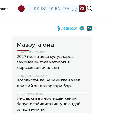
KZ
QZ
РУ
EN
中文
ق ز
ЎЗ
аҳлил
Мавзуга оид
06 avgust 2026, 09:08
2027 йилга қадар ҳудудларда
замонавий травматология
марказлари очилади
04 avgust 2026, 20:15
Қозоғистонда 140 мингдан зиёд
доимий қон донорлари бор
26 iyul 2026, 10:36
Инфаркт ва инсультдан кейин
бепул реабилитация: уни қандай
олиш мумкин