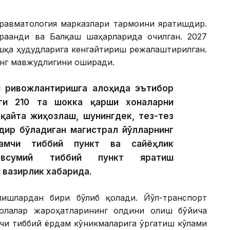
равматология марказлари тармоғини яратишдир.
рағанди ва Балқаш шаҳарларида очилган. 2027
шқа ҳудудларига кенгайтириш режалаштирилган.
нг мавжудлигини оширади.
 ривожлантиришга алоҳида эътибор
аги 210 та шокка қарши хоналарни
қайта жиҳозлаш, шунингдек, тез-тез
дир бўладиган магистрал йўлларнинг
амчи тиббий пункт ва сайёҳлик
всумий тиббий пункт яратиш
 вазирлик хабарида.
ишлардан бири бўлиб қолади. Йўл-транспорт
олалар жароҳатларининг олдини олиш бўйича
чи тиббий ёрдам кўникмаларига ўргатиш кўлами