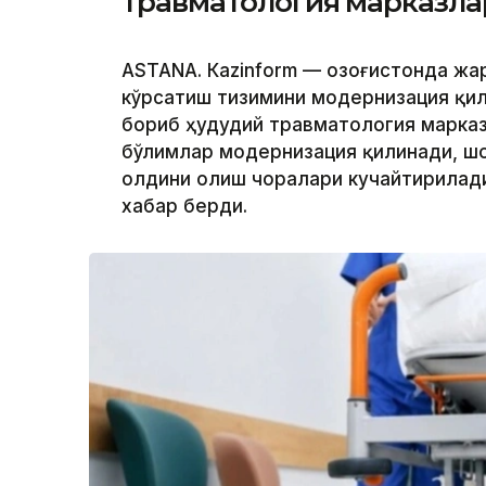
травматология марказла
ASTANА. Кazinform — Қозоғистонда ж
кўрсатиш тизимини модернизация қил
бориб ҳудудий травматология марказ
бўлимлар модернизация қилинади, ш
олдини олиш чоралари кучайтирилади.
хабар берди.