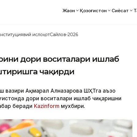
Жаҳон
Қозоғистон
Сиёсат
Т
нституциявий ислоҳот
Сайлов-2026
арини дори воситалари ишлаб
штиришга чақирди
лаш вазири Ақмарал Алназарова ШҲТга аъзо
оғистонда дори воситалари ишлаб чиқаришни
абар беради
Kazinform
мухбири.