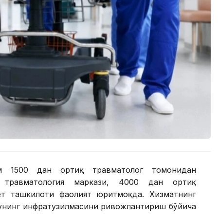
ам 1500 дан ортиқ травматолог томонидан
 травматология маркази, 4000 дан ортиқ
ёт ташкилоти фаолият юритмоқда. Хизматнинг
 унинг инфратузилмасини ривожлантириш бўйича