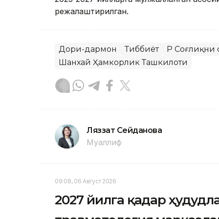
режалаштирилган.
Дори-дармон
Тиббиёт
ҚР Соғлиқни
Шанхай Ҳамкорлик Ташкилоти
Ляззат Сейданова
Муаллиф
09:08, 06 Август 2026
2027 йилга қадар ҳудудл