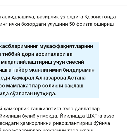
таъкидлашича, вазирлик ўз олдига Қозоғистонда
инг ички бозордаги улушини 50 фоизга ошириш
ҳамкасбларимнинг муваффақиятларини
л тиббий дори воситалари ва
 маҳаллийлаштириш учун сиёсий
ишга тайёр эканлигимни билдираман.
 деди Ақмарал Алназарова Астана
зо мамлакатлар соғлиқни сақлаш
ида сўзлаган нутқида.
й ҳамкорлик ташкилотига аъзо давлатлар
 йиғилиши бўлиб ўтмоқда. Йиғилишда ШҲТга аъзо
оҳасидаги ҳамкорликни ривожлантириш бўйича
ий чора-тадбирлар режасини тасдиқлаш