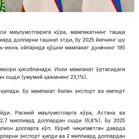
си маълумотларига кўра, мамлакатнинг ташқи
иард долларни ташкил этди, бу 2025 йилнинг шу
арь-июнь ойларида қўшни мамлакат дунёнинг 195
амкори ҳисобланади. Икки мамлакат ўртасидаги
ан ошди (умумий ҳажмнинг 23,1%).
 қилади. Бу мамлакат билан экспорт ва импорт
айди. Расмий маълумотларга кўра, Астана ва
2,7 миллиард доллардан ошди (6,8%). Бу 2025
лион долларга кўп. Кўриб чиқилаётган даврда
арларни экспорт қилди ва 2 миллиард доллардан