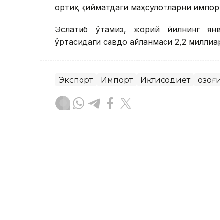
ортиқ қийматдаги маҳсулотларни импор
Эслатиб ўтамиз, жорий йилнинг янв
ўртасидаги савдо айланмаси 2,2 милли
Экспорт
Импорт
Иқтисодиёт
Қозоғ
Бекабат Узаков
Муаллиф
13:15, 04 Август 2026
"Челси"даги рақобат: Да