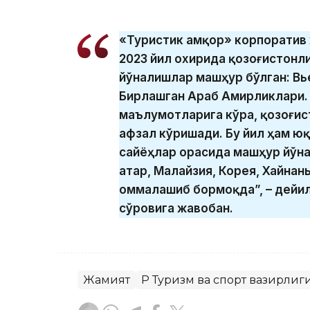
«Туристик Қамқор» корпоратив
2023 йил охирида қозоғистонл
йўналишлар машҳур бўлган: Вье
Бирлашган Араб Амирликлари.
маълумотларига кўра, қозоғис
афзал кўришади. Бу йил ҳам ю
сайёҳлар орасида машҳур йўна
Қатар, Малайзия, Корея, Хайна
оммалашиб бормоқда”, – дейил
сўровига жавобан.
Жамият
ҚР Туризм ва спорт вазирлиг