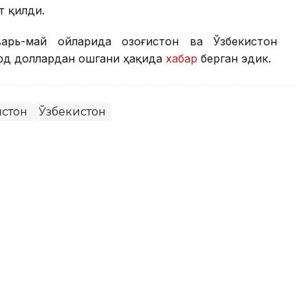
т қилди.
арь-май ойларида Қозоғистон ва Ўзбекистон
ард доллардан ошгани ҳақида
хабар
берган эдик.
истон
Ўзбекистон
стан Сатпаевнинг асосий