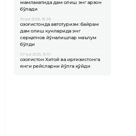
мамлакатида дам олиш энг арзон
бўлади
10 iyul 2026, 16:39
Қозоғистонда автотуризм: байрам
дам олиш кунларида энг
серқатнов йўналишлар маълум
бўлди
07 iyul 2026, 10:51
Қозоғистон Хитой ва Қирғизистонга
янги рейсларни йўлга қўйди