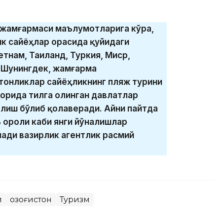
 жамғармаси маълумотларига кўра,
ик сайёҳлар орасида қуйидаги
тнам, Таиланд, Туркия, Миср,
 Шунингдек, жамғарма
тонликлар сайёҳликнинг пляж турини
қорида тилга олинган давлатлар
лиш бўлиб қолаверади. Айни пайтда
нь ороли каби янги йўналишлар
ади вазирлик агентлик расмий
и
Қозоғистон
Туризм