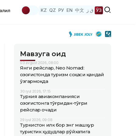
KZ
QZ
РУ
EN
中文
ق ز
ЎЗ
аҳлил
Мавзуга оид
03 avgust 2026, 08:00
Янги рейслар, Neo Nomad:
Қозоғистонда туризм соҳаси қандай
ўзгармоқда
30 iyul 2026, 17:15
Туркия авиакомпанияси
Қозоғистонга тўғридан-тўғри
рейслар очади
29 iyul 2026, 09:08
Туркистон илк бор энг машҳур
туристик ҳудудлар рўйхатига