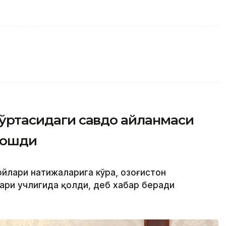
н ўртасидаги савдо айланмаси
 ошди
йлари натижаларига кўра, Қозоғистон
ари учлигида қолди, деб хабар беради