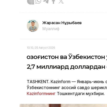
Жарасқан Нұрыбаев
Муаллиф
10:10, 05 Август 2026
Қозоғистон ва Ўзбекисто
2,7 миллиард доллардан
ТASHKENT. Кazinform — Январь-июнь о
Ўзбекистоннинг асосий савдо шерикл
Кazinformнинг
Тошкентдаги мухбири.