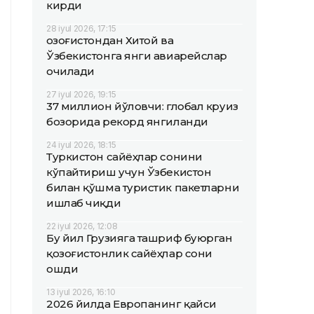
кирди
28 iyul 2026, 17:15
Қозоғистондан Хитой ва
Ўзбекистонга янги авиарейслар
очилади
27 iyul 2026, 19:15
37 миллион йўловчи: глобал круиз
бозорида рекорд янгиланди
24 iyul 2026, 18:15
Туркистон сайёҳлар сонини
кўпайтириш учун Ўзбекистон
билан қўшма туристик пакетларни
ишлаб чиқди
22 iyul 2026, 12:08
Бу йил Грузияга ташриф буюрган
қозоғистонлик сайёҳлар сони
ошди
13 iyul 2026, 16:10
2026 йилда Европанинг қайси