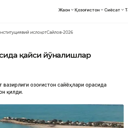
Жаҳон
Қозоғистон
Сиёсат
Т
нституциявий ислоҳот
Сайлов-2026
асида қайси йўналишлар
рт вазирлиги Қозоғистон сайёҳлари орасида
он қилди.