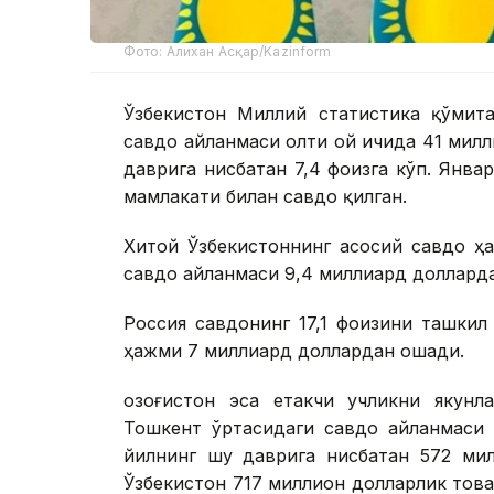
Фото: Алихан Асқар/Kazinform
Ўзбекистон Миллий статистика қўмита
савдо айланмаси олти ой ичида 41 милл
даврига нисбатан 7,4 фоизга кўп. Янв
мамлакати билан савдо қилган.
Хитой Ўзбекистоннинг асосий савдо ҳ
савдо айланмаси 9,4 миллиард доллард
Россия савдонинг 17,1 фоизини ташкил
ҳажми 7 миллиард доллардан ошади.
Қозоғистон эса етакчи учликни якунл
Тошкент ўртасидаги савдо айланмаси 
йилнинг шу даврига нисбатан 572 мил
Ўзбекистон 717 миллион долларлик тов