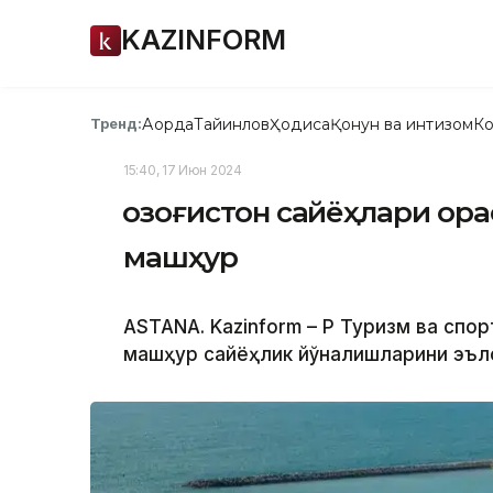
KAZINFORM
Ақорда
Тайинлов
Ҳодиса
Қонун ва интизом
Ко
Тренд:
15:40, 17 Июн 2024
Қозоғистон сайёҳлари ор
машҳур
ASTANA. Kazinform – ҚР Туризм ва спо
машҳур сайёҳлик йўналишларини эъл