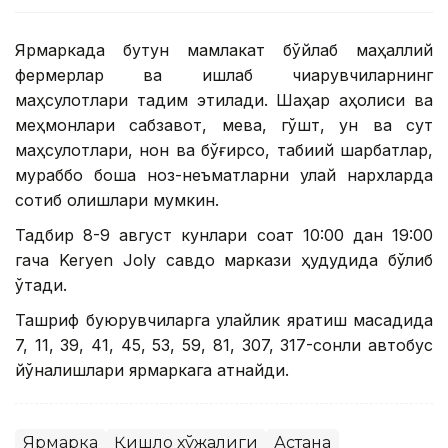
Ярмаркада бутун мамлакат бўйлаб маҳаллий
фермерлар ва ишлаб чиқарувчиларнинг
маҳсулотлари тақдим этилади. Шаҳар аҳолиси ва
меҳмонлари сабзавот, мева, гўшт, ун ва сут
маҳсулотлари, нон ва бўғирсоқ, табиий шарбатлар,
мураббо бошқа ноз-неъматларни қулай нархларда
сотиб олишлари мумкин.
Тадбир 8-9 август кунлари соат 10:00 дан 19:00
гача Keryen Joly савдо маркази ҳудудида бўлиб
ўтади.
Ташриф буюрувчиларга қулайлик яратиш мақсадида
7, 11, 39, 41, 45, 53, 59, 81, 307, 317-сонли автобус
йўналишлари ярмаркага қатнайди.
Ярмарка
Қишлоқ хўжалиги
Астана