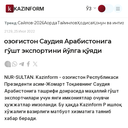
KAZINFORM
ЎЗ
Сайлов-2026
Ақорда
Тайинлов
Ҳодиса
Қонун ва интизо
Тренд:
21:29, 25 Июл 2022
Қозоғистон Саудия Арабистонига
гўшт экспортини йўлга қўяди
NUR-SULTAN. Kazinform - Қозоғистон Республикаси
Президенти Қасим-Жомарт Тоқаевнинг Саудия
Арабистонига ташрифи доирасида маҳаллий гўшт
экспортчилари учун янги имкониятлар очувчи
ҳужжатлар имзоланди. Бу ҳақда Kazinform ҚР Қишлоқ
хўжалиги вазирлиги матбуот хизматига таяниб
хабар беради.