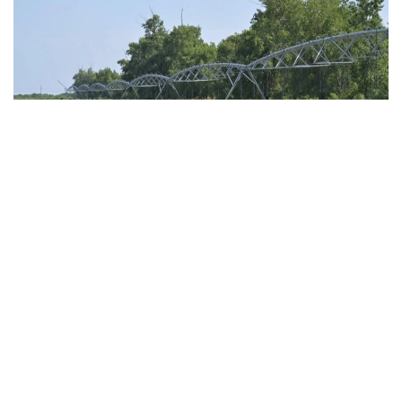
Фото: Валерий Бугаев
Суғориладиган деҳқончиликни қўллаб-қувватлаш
учун Иртиш дарёси ҳавзасидан 160 миллион куб
метр сув ажратилди. Мутахассисларнинг фикрига
кўра, мазкур ҳажм маҳаллий қишлоқ хўжалиги
ишлаб чиқарувчиларининг эҳтиёжларини тўлиқ
қоплайди.