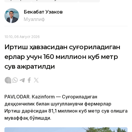
Бекабат Узаков
Муаллиф
10:10, 06 Август 2026
Иртиш ҳавзасидан суғориладиган
ерлар учун 160 миллион куб метр
сув ажратилди
PAVLODAR. Кazinform — Суғориладиган
деҳқончилик билан шуғулланувчи фермерлар
Иртиш дарёсидан 81,1 миллион куб метр сув олишга
муваффақ бўлишди.