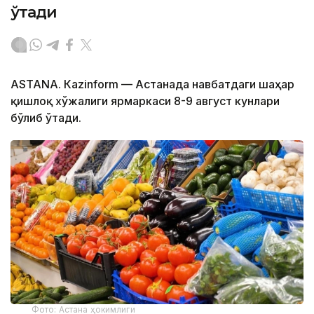
ўтади
ASTANА. Кazinform — Астанада навбатдаги шаҳар
қишлоқ хўжалиги ярмаркаси 8-9 август кунлари
бўлиб ўтади.
Фото: Астана ҳокимлиги