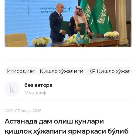
Иқтисодиёт
Қишлоқ хўжалиги
ҚР Қишлоқ хўжали
без автора
Муаллиф
20:10, 07 Август 2026
Астанада дам олиш кунлари
қишлоқ хўжалиги ярмаркаси бўлиб