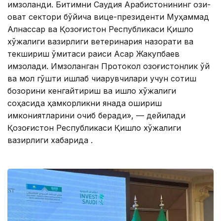
имзоланди. Битимни Саудия Арабистонининг озиқ-
овқат сектори бўйича вице-президенти Муҳаммад
Алнассар ва Қозоғистон Республикаси Қишлоқ
хўжалиги вазирлиги ветеринария назорати ва
текшириш қўмитаси раиси Асқар Жакупбаев
имзолади. Имзоланган Протокол қозоғистонлик қўй
ва мол гўшти ишлаб чиқарувчилари учун сотиш
бозорини кенгайтириш ва қишлоқ хўжалиги
соҳасида ҳамкорликни янада ошириш
имкониятларини очиб беради», — дейилади
Қозоғистон Республикаси Қишлоқ хўжалиги
вазирлиги хабарида .