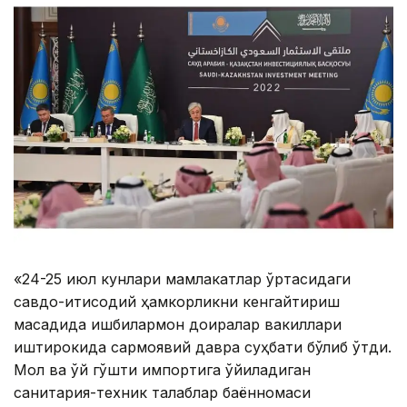
«24-25 июл кунлари мамлакатлар ўртасидаги
савдо-иқтисодий ҳамкорликни кенгайтириш
мақсадида ишбилармон доиралар вакиллари
иштирокида сармоявий давра суҳбати бўлиб ўтди.
Мол ва қўй гўшти импортига қўйиладиган
санитария-техник талаблар баённомаси