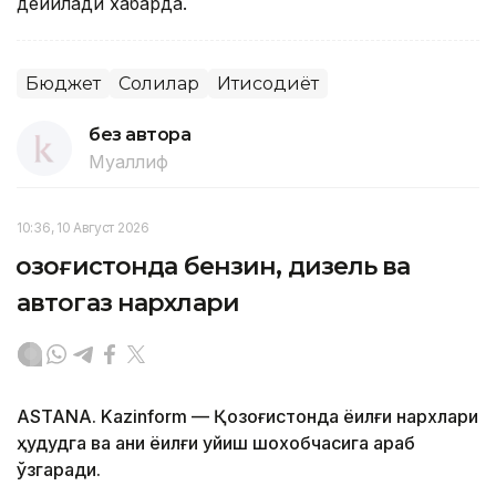
дейилади хабарда.
Бюджет
Солиқлар
Иқтисодиёт
без автора
Муаллиф
10:36, 10 Август 2026
Қозоғистонда бензин, дизель ва
автогаз нархлари
ASTANA. Kazinform — Қозоғистонда ёқилғи нархлари
ҳудудга ва аниқ ёқилғи қуйиш шохобчасига қараб
ўзгаради.