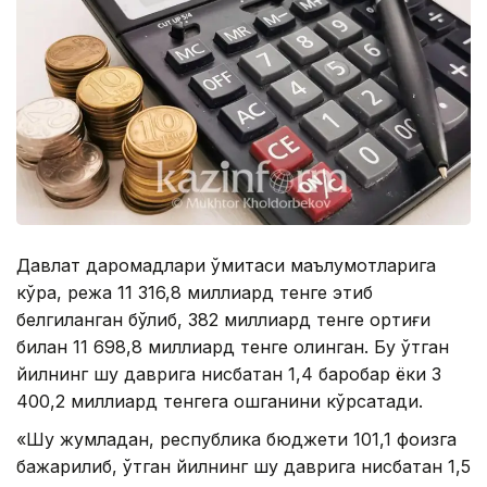
Давлат даромадлари қўмитаси маълумотларига
кўра, режа 11 316,8 миллиард тенге этиб
белгиланган бўлиб, 382 миллиард тенге ортиғи
билан 11 698,8 миллиард тенге олинган. Бу ўтган
йилнинг шу даврига нисбатан 1,4 баробар ёки 3
400,2 миллиард тенгега ошганини кўрсатади.
«Шу жумладан, республика бюджети 101,1 фоизга
бажарилиб, ўтган йилнинг шу даврига нисбатан 1,5