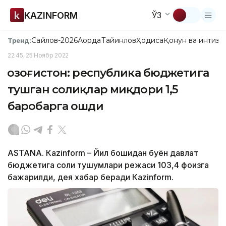
KAZINFORM
ЎЗ
Сайлов-2026
Ақорда
Тайинлов
Ҳодиса
Қонун ва интизо
Тренд:
22:45, 25 Ноябр 2022
Қозоғистон: республика бюджетига
тушган солиқлар миқдори 1,5
баробарга ошди
ASTANA. Кazinform – Йил бошидан буён давлат
бюджетига солиқ тушумлари режаси 103,4 фоизга
бажарилди, дея хабар беради Кazinform.