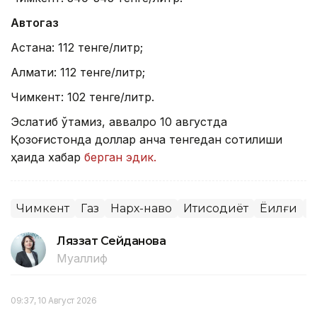
Автогаз
Астана: 112 тенге/литр;
Алмати: 112 тенге/литр;
Чимкент: 102 тенге/литр.
Эслатиб ўтамиз, аввалроқ 10 августда
Қозоғистонда доллар қанча тенгедан сотилиши
ҳақида хабар
берган эдик.
Чимкент
Газ
Нарх-наво
Иқтисодиёт
Ёқилғи
Б
Ляззат Сейданова
Муаллиф
09:37, 10 Август 2026