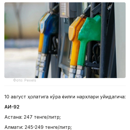
Фото: Pexels
10 август ҳолатига кўра ёқилғи нархлари қуйидагича:
АИ-92
Астана: 247 тенге/литр;
Алмати: 245-249 тенге/литр;