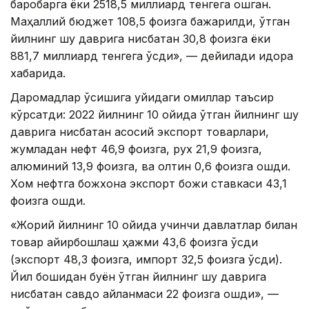
баробарга ёки 2518,5 миллиард тенгега ошган.
Маҳаллий бюджет 108,5 фоизга бажарилди, ўтган
йилнинг шу даврига нисбатан 30,8 фоизга ёки
881,7 миллиард тенгега ўсди», — дейилади идора
хабарида.
Даромадлар ўсишига қуйидаги омиллар таъсир
кўрсатди: 2022 йилнинг 10 ойида ўтган йилнинг шу
даврига нисбатан асосий экспорт товарлари,
жумладан нефт 46,9 фоизга, рух 21,9 фоизга,
алюминий 13,9 фоизга, ва олтин 0,6 фоизга ошди.
Хом нефтга божхона экспорт божи ставкаси 43,1
фоизга ошди.
«Жорий йилнинг 10 ойида учинчи давлатлар билан
товар айирбошлаш ҳажми 43,6 фоизга ўсди
(экспорт 48,3 фоизга, импорт 32,5 фоизга ўсди).
Йил бошидан буён ўтган йилнинг шу даврига
нисбатан савдо айланмаси 22 фоизга ошди», —