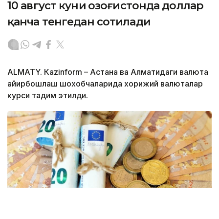
10 август куни Қозоғистонда доллар
қанча тенгедан сотилади
ALMATY. Кazinform – Астана ва Алматидаги валюта
айирбошлаш шохобчаларида хорижий валюталар
курси тақдим этилди.