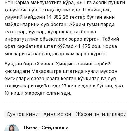
Бошқарма маълумотига кўра, 481 та аҳоли пункти
ҳанузгача сув остида қолмоқда. Шунингдек,
умумий майдони 14 382,26 гектар бўлган экин
майдонларини сув босган. Айрим туманларда
тўғонлар, йўллар, кўприклар ва бошқа
инфратузилма объектлари зарар кўрган. Табиий
офат оқибатида штат бўйлаб 41 475 бош чорва
моллари ва паррандалар ҳам зарар кўрган.
Бундан бир ой аввал Ҳиндистоннинг ғарбий
қисмидаги Маҳараштра штатида кучли муссон
ёмғирлари сабаб юзага келган кўчкилар ва сув
тошқинлари оқибатида 13 киши ҳалок бўлган, яна
10 киши жароҳат олган эди.
Сув тошқини
Ҳиндистон
Жаҳон янгиликлари
Ляззат Сейданова