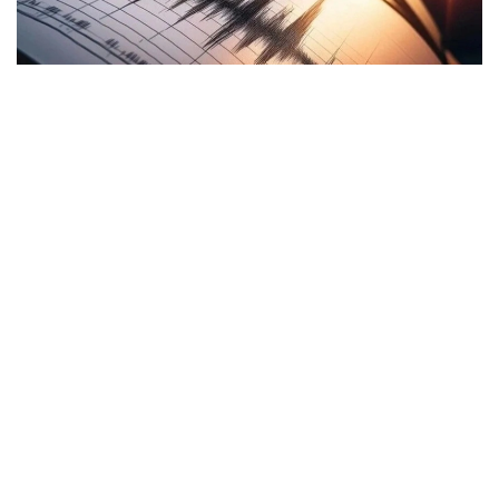
Фото: Аnadolu
Эрон Миллий сейсмология марказининг
маълумотларига кўра, зилзила эпицентри Дизфул
округидаги Сардашт туманининг маъмурий
маркази Саланд шаҳри яқинида бўлган.
Зилзила маҳаллий вақт билан соат 05:55 да қайд
этилган.
Зилзила Хузистон провинциясининг маъмурий
маркази Аҳваз шаҳрида, шунингдек, Эндимешк ва
Дизфуль шаҳарларида ҳам сезилган.