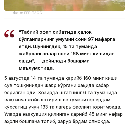
Фото: EFE-ТАСС
“Табиий офат оқибатида ҳалок
бўлганларнинг умумий сони 97 нафарга
етди. Шунингдек, 15 та туманда
жабрланганлар сони 168 минг кишидан
ошди”, — дейилади бошқарма
маълумотида.
5 августда 14 та туманда қарийб 160 минг киши
сув тошқинидан жабр кўргани ҳақида хабар
берилган эди. Ҳозирда штатнинг 6 та туманида
вақтинча жойлаштириш ва гуманитар ёрдам
кўрсатиш учун 133 та лагерь фаолият юритмоқда.
Уларда эвакуация қилинган қарийб 45 минг нафар
аҳоли бошпана топиб, зарур ёрдам олмоқда.