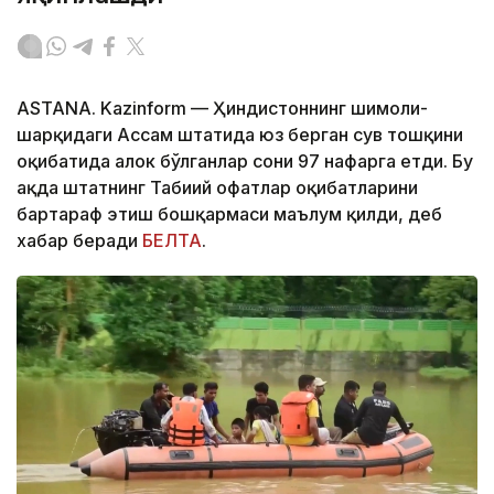
ASTANA. Kazinform — Ҳиндистоннинг шимоли-
шарқидаги Ассам штатида юз берган сув тошқини
оқибатида ҳалок бўлганлар сони 97 нафарга етди. Бу
ҳақда штатнинг Табиий офатлар оқибатларини
бартараф этиш бошқармаси маълум қилди, деб
хабар беради
БЕЛТА
.