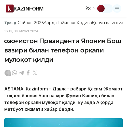
KAZINFORM
ЎЗ
Сайлов-2026
Ақорда
Тайинлов
Ҳодиса
Қонун ва интизо
Тренд:
16:13, 09 Август 2024
Қозоғистон Президенти Япония Бош
вазири билан телефон орқали
мулоқот қилди
ASTANA. Kazinform – Давлат раҳбари Қасим-Жомарт
Тоқаев Япония Бош вазири Фумио Кишида билан
телефон орқали мулоқот қилди. Бу ҳақда Ақорда
матбуот хизмати хабар берди.