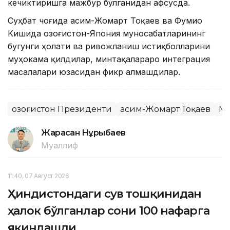
кечиктиришга мажбур бўлганидан афсусда.
Суҳбат чоғида Қасим-Жомарт Тоқаев ва Фумио
Кишида Қозоғистон-Япония муносабатларининг
бугунги ҳолати ва ривожланиш истиқболларини
муҳокама қилдилар, минтақалараро интеграция
масалалари юзасидан фикр алмашдилар.
Қозоғистон Президенти
Қасим-Жомарт Тоқаев
Ма
Жарасқан Нұрыбаев
Муаллиф
11:40, 07 Август 2026
Ҳиндистондаги сув тошқинидан
ҳалок бўлганлар сони 100 нафарга
яқинлашди