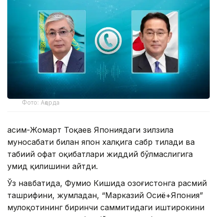
Фото: Ақорда
Қасим-Жомарт Тоқаев Япониядаги зилзила
муносабати билан япон халқига сабр тилади ва
табиий офат оқибатлари жиддий бўлмаслигига
умид қилишини айтди.
Ўз навбатида, Фумио Кишида Қозоғистонга расмий
ташрифини, жумладан, “Марказий Осиё+Япония”
мулоқотининг биринчи саммитидаги иштирокини