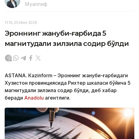
Муаллиф
11:10, 20 Июл 2026
Эроннинг жануби-ғарбида 5
магнитудали зилзила содир бўлди
ASTANА. Кazinform – Эроннинг жануби-ғарбидаги
Хузистон провинциясида Рихтер шкаласи бўйича 5
магнитудали зилзила содир бўлди, деб хабар
беради
Аnadolu
агентлиги.