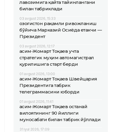
лавозимига қайта тайинлангани
билан табриклади
03 avgust 2026, 15:33
Қозоғистон рақамли ривожланиш
бўйича Марказий Осиёда етакчи —
Президент
03 avgust 2026, 12:17
Қасим-Жомарт Тоқаев учта
стратегик муҳим автомагистрал
қурилишига старт берди
01 avgust 2026, 13:00
Қасим-Жомарт Тоқаев Швейцария
Президентига табрик
телеграммасини юборди
01 avgust 2026, 11:41
Қасим-Жомарт Тоқаев Қостанай
вилоятининг 90 йиллиги
муносабати билан табрик йўллади
31 iyul 2026, 17:09