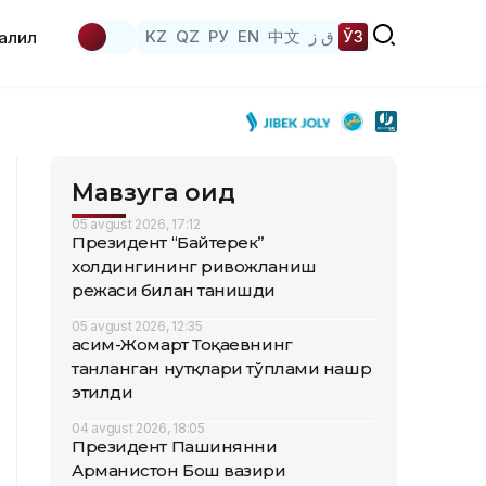
KZ
QZ
РУ
EN
中文
ق ز
ЎЗ
аҳлил
Мавзуга оид
05 avgust 2026, 17:12
Президент “Байтерек”
холдингининг ривожланиш
режаси билан танишди
05 avgust 2026, 12:35
Қасим-Жомарт Тоқаевнинг
танланган нутқлари тўплами нашр
этилди
04 avgust 2026, 18:05
Президент Пашинянни
Арманистон Бош вазири