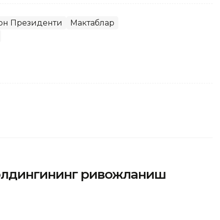
он Президенти
Мактаблар
холдингининг ривожланиш