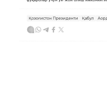
Қозоғистон Президенти
Қабул
Ақор
Бекабат Узаков
Муаллиф
18:05, 04 Август 2026
Президент Пашинянни А
лавозимига қайта тайин