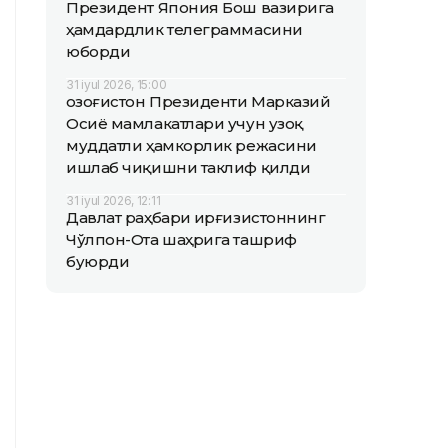
Президент Япония Бош вазирига
ҳамдардлик телеграммасини
юборди
31 iyul 2026, 15:00
Қозоғистон Президенти Марказий
Осиё мамлакатлари учун узоқ
муддатли ҳамкорлик режасини
ишлаб чиқишни таклиф қилди
31 iyul 2026, 12:11
Давлат раҳбари Қирғизистоннинг
Чўлпон-Ота шаҳрига ташриф
буюрди