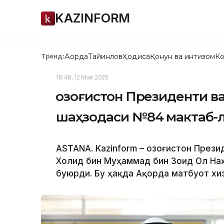
KAZINFORM
Ақорда
Тайинлов
Ҳодиса
Қонун ва интизом
Ко
Тренд:
16:48, 12 Май 2025
Қозоғистон Президенти в
шаҳзодаси №84 мактаб-
ASTANA. Kazinform – Қозоғистон Пре
Холид бин Муҳаммад бин Зоид Ол На
буюрди. Бу ҳақда Ақорда матбуот хи