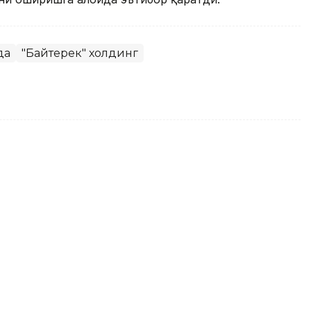
да
"Байтерек" холдинг
рманистон Бош вазири
лангани билан табриклади