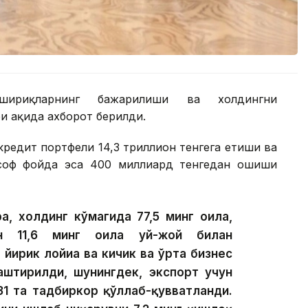
шириқларнинг бажарилиши ва холдингни
 ҳақида ахборот берилди.
редит портфели 14,3 триллион тенгега етиши ва
 соф фойда эса 400 миллиард тенгедан ошиши
а, холдинг кўмагида 77,5 минг оила,
ан 11,6 минг оила уй-жой билан
 йирик лойиҳа ва кичик ва ўрта бизнес
лаштирилди, шунингдек, экспорт учун
31 та тадбиркор қўллаб-қувватланди.