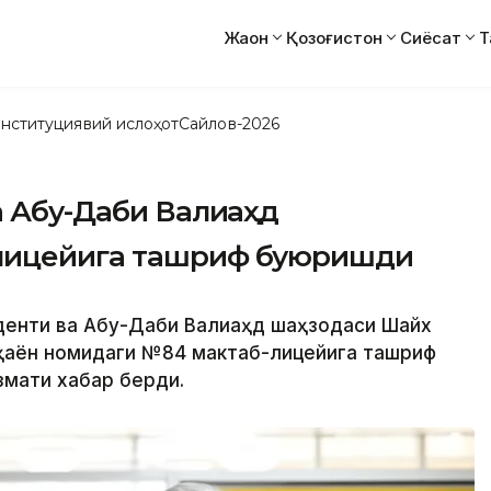
Жаҳон
Қозоғистон
Сиёсат
Т
нституциявий ислоҳот
Сайлов-2026
а Абу-Даби Валиаҳд
лицейига ташриф буюришди
зиденти ва Абу-Даби Валиаҳд шаҳзодаси Шайх
ҳаён номидаги №84 мактаб-лицейига ташриф
змати хабар берди.