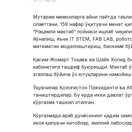
Фото: Ақорда
Муҳтарам меҳмонларга айни пайтда таъли
олаётгани, 159 нафар ўқитувчи меҳнат қ
“Рақамли мактаб” лойиҳаси ишлаб чиқили
йўналиш, яъни IT STEM, FAB LAB, робот
математик моделлаштириш, биокимё бўй
Қасим-Жомарт Тоқаев ва Шайх Холид бин
кабинетига ташриф буюришди. Мактаб ўқ
эгаллаш бўйича ўз ютуқларини намойиш 
Ўқувчилар Қозоғистон Президенти ва Аб
таништирдилар. Бу ерда икки давлат ўр
кўргазма ташкил этилган.
Кўргазмада араб дунёсининг қадим замон
ҳикоя қилувчи китоблар, миллий либосла