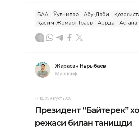
БАА
Ўқувчилар
Абу-Даби
Қозоғист
Қасим-Жомарт Тоқаев
Ақорда
Астана
Жарасқан Нұрыбаев
Муаллиф
17:12, 05 Август 2026
Президент “Байтерек” 
режаси билан танишди