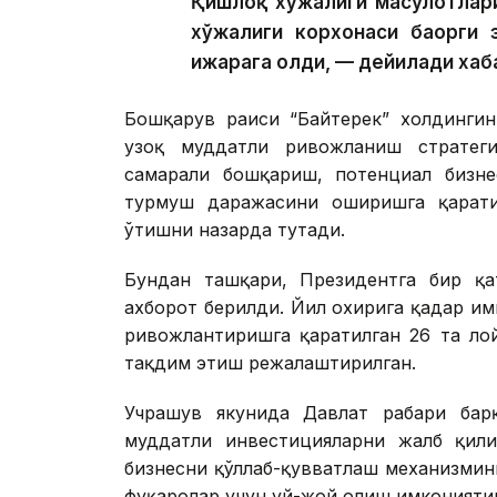
Қишлоқ хўжалиги маҳсулотлар
хўжалиги корхонаси баҳорги 
ижарага олди, — дейилади хаб
Бошқарув раиси “Байтерек” холдингин
узоқ муддатли ривожланиш стратегия
самарали бошқариш, потенциал бизне
турмуш даражасини оширишга қарати
ўтишни назарда тутади.
Бундан ташқари, Президентга бир қат
ахборот берилди. Йил охирига қадар и
ривожлантиришга қаратилган 26 та ло
тақдим этиш режалаштирилган.
Учрашув якунида Давлат раҳбари ба
муддатли инвестицияларни жалб қили
бизнесни қўллаб-қувватлаш механизмин
фуқаролар учун уй-жой олиш имкониятин