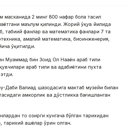
м масканида 2 минг 800 нафар бола таҳсил
илаётгани маълум қилинди. Жорий ўқув йилида
б, табиий фанлар ва математика фанлари 7 та
отехника, амалий математика, биоинженерия,
ича ўқитилди.
 Муҳаммад бин Зоид Ол Наҳаён араб тили
увчилари араб тили ва адабиётини пухта
этди.
у-Даби Валиаҳд шаҳзодасига мактаб музейи билан
тасидаги ҳамкорлик ва дўстликка бағишланган
лардан то ҳозирги кунгача бўлган тарихидан
р, тарихий ашёлар ўрин олган.