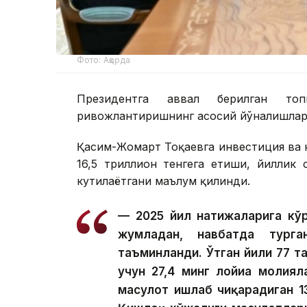
Фото: Ақорда
Президентга аввал берилган топ
ривожлантиришнинг асосий йўналишлари
Қасим-Жомарт Тоқаевга инвестиция ва к
16,5 триллион тенгега етиши, йиллик
кутилаётгани маълум қилинди.
— 2025 йил натижаларига кўр
жумладан, навбатда тург
таъминланди. Ўтган йили 77 та
учун 27,4 минг лойиҳа молия
маҳсулот ишлаб чиқарадиган 1