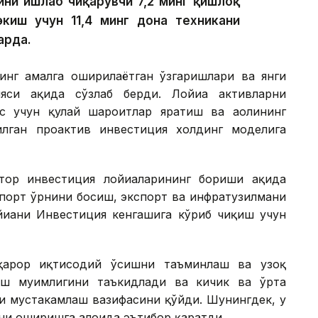
ини ишлаб чиқарувчи 7,2 минг қишлоқ
экиш учун 11,4 минг дона техникани
арда.
инг амалга оширилаётган ўзгаришлари ва янги
си ҳақида сўзлаб берди. Лойиҳа активларни
с учун қулай шароитлар яратиш ва аҳолининг
лган проактив инвестиция холдинг моделига
ор инвестиция лойиҳаларининг бориши ҳақида
мпорт ўрнини босиш, экспорт ва инфратузилмани
йиҳани Инвестиция кенгашига кўриб чиқиш учун
рқарор иқтисодий ўсишни таъминлаш ва узоқ
ш муҳимлигини таъкидлади ва кичик ва ўрта
и мустаҳкамлаш вазифасини қўйди. Шунингдек, у
и оширишга алоҳида эътибор қаратди.