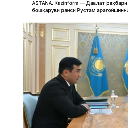
ASTANА. Каzinform — Давлат раҳбари
бошқаруви раиси Рустам Қарағойшинни