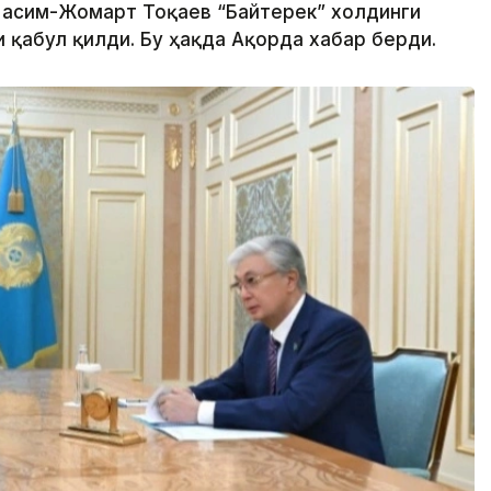
 Қасим-Жомарт Тоқаев “Байтерек” холдинги
 қабул қилди. Бу ҳақда Ақорда хабар берди.