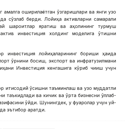
г амалга оширилаётган ўзгаришлари ва янги узоқ
ида сўзлаб берди. Лойиҳа активларни самарали
улай шароитлар яратиш ва аҳолининг турмуш
оактив инвестиция холдинг моделига ўтишни
ор инвестиция лойиҳаларининг бориши ҳақида
мпорт ўрнини босиш, экспорт ва инфратузилмани
йиҳани Инвестиция кенгашига кўриб чиқиш учун
ор иқтисодий ўсишни таъминлаш ва узоқ муддатли
и таъкидлади ва кичик ва ўрта бизнесни қўллаб-
ифасини қўйди. Шунингдек, у фуқаролар учун уй-
а эътибор қаратди.