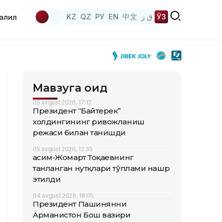
KZ
QZ
РУ
EN
中文
ق ز
ЎЗ
аҳлил
Мавзуга оид
05 avgust 2026, 17:12
Президент “Байтерек”
холдингининг ривожланиш
режаси билан танишди
05 avgust 2026, 12:35
Қасим-Жомарт Тоқаевнинг
танланган нутқлари тўплами нашр
этилди
04 avgust 2026, 18:05
Президент Пашинянни
Арманистон Бош вазири