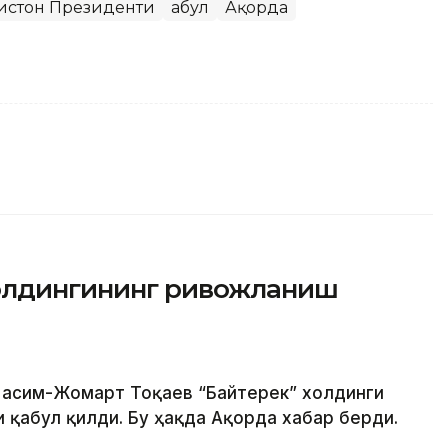
ғистон Президенти
Қабул
Ақорда
холдингининг ривожланиш
 Қасим-Жомарт Тоқаев “Байтерек” холдинги
 қабул қилди. Бу ҳақда Ақорда хабар берди.