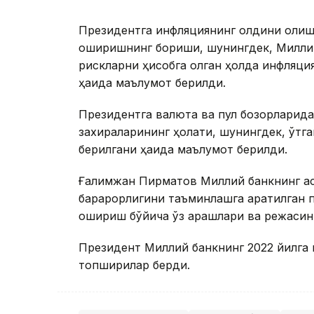
Президентга инфляциянинг олдини олиш
оширишнинг бориши, шунингдек, Миллий 
рискларни ҳисобга олган ҳолда инфляц
ҳақида маълумот берилди.
Президентга валюта ва пул бозорларида
захираларининг ҳолати, шунингдек, ўтга
берилгани ҳақида маълумот берилди.
Ғалимжан Пирматов Миллий банкнинг ас
барқарорлигини таъминлашга қаратилган
ошириш бўйича ўз қарашлари ва режасини
Президент Миллий банкнинг 2022 йилга м
топшириқлар берди.