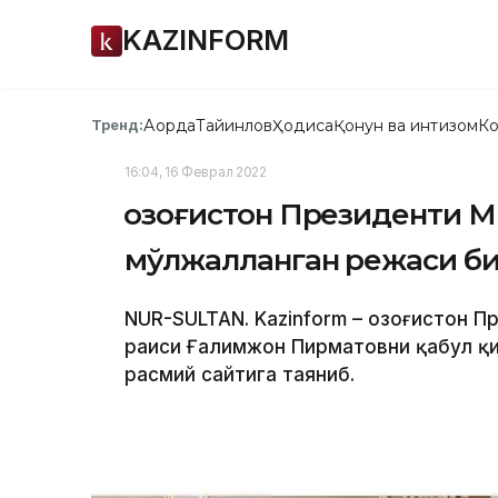
KAZINFORM
Ақорда
Тайинлов
Ҳодиса
Қонун ва интизом
Ко
Тренд:
16:04, 16 Феврал 2022
Қозоғистон Президенти М
мўлжалланган режаси б
NUR-SULTAN. Kazinform – Қозоғистон 
раиси Ғалимжон Пирматовни қабул қи
расмий сайтига таяниб.