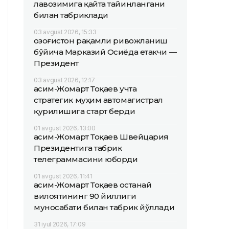
лавозимига қайта тайинлангани
билан табриклади
03 avgust 2026, 15:33
Қозоғистон рақамли ривожланиш
бўйича Марказий Осиёда етакчи —
Президент
03 avgust 2026, 12:17
Қасим-Жомарт Тоқаев учта
стратегик муҳим автомагистрал
қурилишига старт берди
01 avgust 2026, 13:00
Қасим-Жомарт Тоқаев Швейцария
Президентига табрик
телеграммасини юборди
01 avgust 2026, 11:41
Қасим-Жомарт Тоқаев Қостанай
вилоятининг 90 йиллиги
муносабати билан табрик йўллади
31 iyul 2026, 17:09