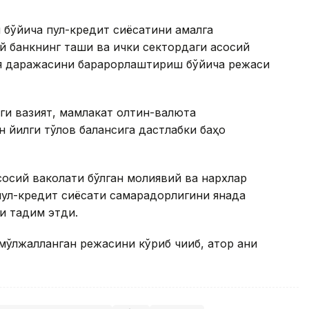
 бўйича пул-кредит сиёсатини амалга
банкнинг ташқи ва ички сектордаги асосий
ия даражасини барқарорлаштириш бўйича режаси
ги вазият, мамлакат олтин-валюта
н йилги тўлов балансига дастлабки баҳо
осий ваколати бўлган молиявий ва нархлар
 пул-кредит сиёсати самарадорлигини янада
 тақдим этди.
ўлжалланган режасини кўриб чиқиб, қатор аниқ