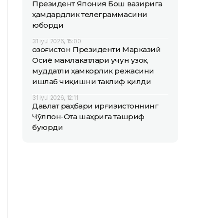
Президент Япония Бош вазирига
ҳамдардлик телеграммасини
юборди
31 iyul 2026, 15:00
Қозоғистон Президенти Марказий
Осиё мамлакатлари учун узоқ
муддатли ҳамкорлик режасини
ишлаб чиқишни таклиф қилди
31 iyul 2026, 12:11
Давлат раҳбари Қирғизистоннинг
Чўлпон-Ота шаҳрига ташриф
буюрди