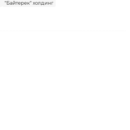
"Байтерек" холдинг
рманистон Бош вазири
лангани билан табриклади
Тоқаев Никол Пашинянни Арманистон Бош
и билан табриклади ва унга арман халқи
ида муваффақиятлар тилади. Бу ҳақда