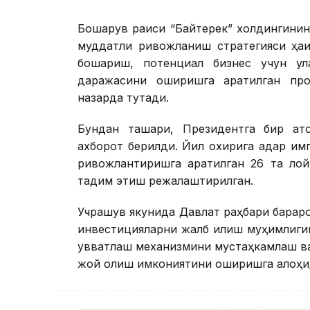
Бошқарув раиси “Байтерек” холдингинин
муддатли ривожланиш стратегияси ҳақ
бошқариш, потенциал бизнес учун қ
даражасини оширишга қаратилган пр
назарда тутади.
Бундан ташқари, Президентга бир қат
ахборот берилди. Йил охирига қадар и
ривожлантиришга қаратилган 26 та ло
тақдим этиш режалаштирилган.
Учрашув якунида Давлат раҳбари барқар
инвестицияларни жалб қилиш муҳимлигин
қувватлаш механизмини мустаҳкамлаш ваз
жой олиш имкониятини оширишга алоҳид