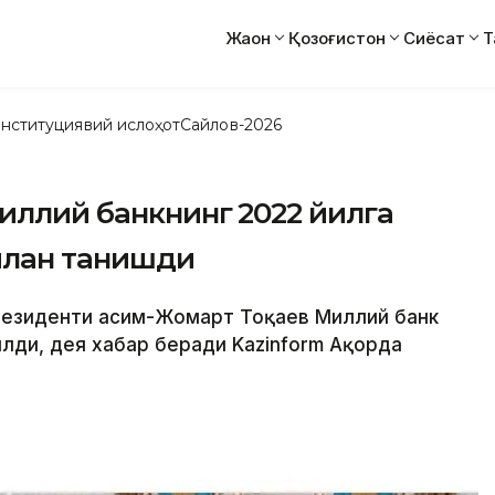
Жаҳон
Қозоғистон
Сиёсат
Т
нституциявий ислоҳот
Сайлов-2026
иллий банкнинг 2022 йилга
илан танишди
Президенти Қасим-Жомарт Тоқаев Миллий банк
лди, дея хабар беради Kazinform Ақорда