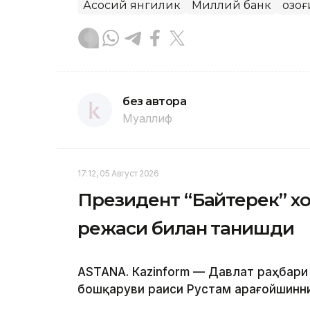
Асосий янгилик
Миллий банк
Қозо
без автора
Муаллиф
17:12, 05 Август 2026
Президент “Байтерек” 
режаси билан танишди
ASTANА. Каzinform — Давлат раҳбари
бошқаруви раиси Рустам Қарағойшинни