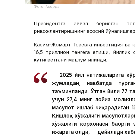
Фото: Ақорда
Президентга аввал берилган топ
ривожлантиришнинг асосий йўналишлари
Қасим-Жомарт Тоқаевга инвестиция ва к
16,5 триллион тенгега етиши, йиллик
кутилаётгани маълум қилинди.
— 2025 йил натижаларига кўр
жумладан, навбатда тург
таъминланди. Ўтган йили 77 та
учун 27,4 минг лойиҳа молия
маҳсулот ишлаб чиқарадиган 1
Қишлоқ хўжалиги маҳсулотлар
хўжалиги корхонаси баҳорги 
ижарага олди, — дейилади хаб