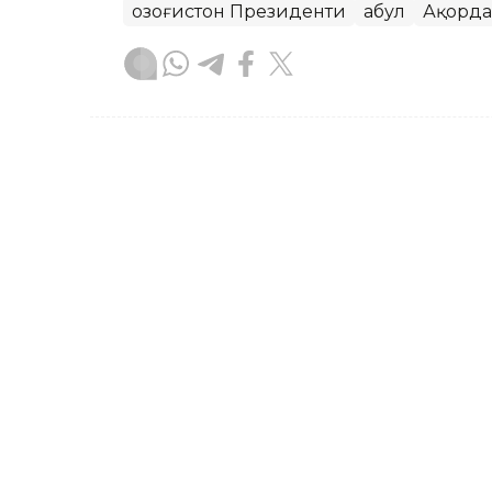
Қозоғистон Президенти
Қабул
Ақорда
Бекабат Узаков
Муаллиф
18:05, 04 Август 2026
Президент Пашинянни А
лавозимига қайта тайин
ASTANА. Кazinform — Қасим-Жомарт 
вазири лавозимига қайта тайинланган
манфаатлари йўлидаги давлат хизмат