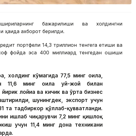
шириқларнинг бажарилиши ва холдингни
 ҳақида ахборот берилди.
редит портфели 14,3 триллион тенгега етиши ва
 соф фойда эса 400 миллиард тенгедан ошиши
а, холдинг кўмагида 77,5 минг оила,
ан 11,6 минг оила уй-жой билан
 йирик лойиҳа ва кичик ва ўрта бизнес
лаштирилди, шунингдек, экспорт учун
31 та тадбиркор қўллаб-қувватланди.
ини ишлаб чиқарувчи 7,2 минг қишлоқ
экиш учун 11,4 минг дона техникани
арда.