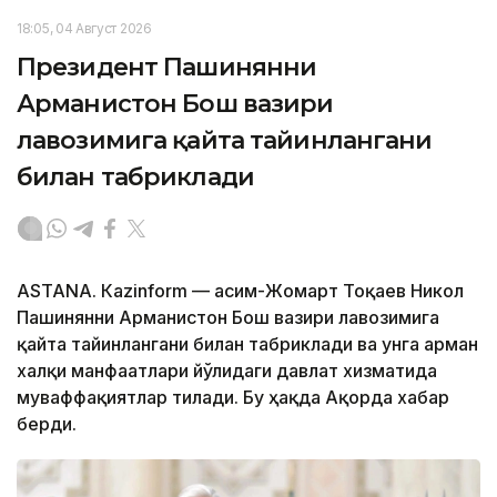
18:05, 04 Август 2026
Президент Пашинянни
Арманистон Бош вазири
лавозимига қайта тайинлангани
билан табриклади
ASTANА. Кazinform — Қасим-Жомарт Тоқаев Никол
Пашинянни Арманистон Бош вазири лавозимига
қайта тайинлангани билан табриклади ва унга арман
халқи манфаатлари йўлидаги давлат хизматида
муваффақиятлар тилади. Бу ҳақда Ақорда хабар
берди.