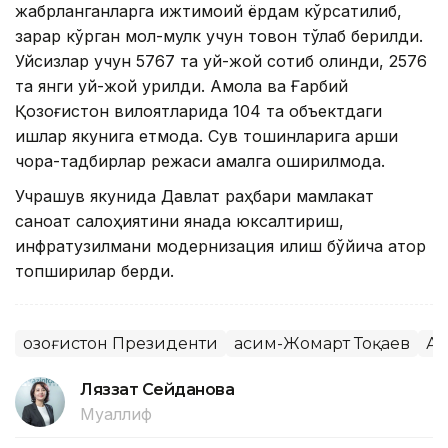
жабрланганларга ижтимоий ёрдам кўрсатилиб,
зарар кўрган мол-мулк учун товон тўлаб берилди.
Уйсизлар учун 5767 та уй-жой сотиб олинди, 2576
та янги уй-жой қурилди. Ақмола ва Ғарбий
Қозоғистон вилоятларида 104 та объектдаги
ишлар якунига етмоқда. Сув тошқинларига қарши
чора-тадбирлар режаси амалга оширилмоқда.
Учрашув якунида Давлат раҳбари мамлакат
саноат салоҳиятини янада юксалтириш,
инфратузилмани модернизация қилиш бўйича қатор
топшириқлар берди.
Қозоғистон Президенти
Қасим-Жомарт Тоқаев
Ақ
Ляззат Сейданова
Муаллиф