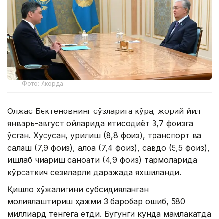
Фото: Акорда
Олжас Бектеновнинг сўзларига кўра, жорий йил
январь-август ойларида иқтисодиёт 3,7 фоизга
ўсган. Хусусан, қурилиш (8,8 фоиз), транспорт ва
сақлаш (7,9 фоиз), алоқа (7,4 фоиз), савдо (5,5 фоиз),
ишлаб чиқариш саноати (4,9 фоиз) тармоқларида
кўрсаткич сезиларли даражада яхшиланди.
Қишлоқ хўжалигини субсидияланган
молиялаштириш ҳажми 3 баробар ошиб, 580
миллиард тенгега етди. Бугунги кунда мамлакатда