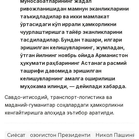
муносабатларининг жадал
ривожланишидан мамнун эканликларини
таъкидладилар ва икки мамлакат
ўртасидаги кўп қиррали ҳамкорликни
чуқурлаштиришга тайёр эканликларини
тасдиқладилар. Бундан ташқари, илгари
эришилган келишувларнинг, жумладан,
ўтган йилнинг ноябрь ойида Арманистон
ҳукумати раҳбарининг Астанага расмий
ташрифи давомида эришилган
келишувларнинг амалга оширилиши
муҳокама қилинди, — дейилади хабарда.
Савдо-иқтисодий, транспорт-логистика ва
маданий-гуманитар соҳалардаги ҳамкорликни
кенгайтиришга алоҳида эътибор қаратилди.
Сиёсат
Қозоғистон Президенти
Никол Пашинян