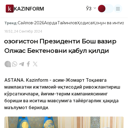
KAZINFORM
ЎЗ
Сайлов-2026
Ақорда
Тайинлов
Ҳодиса
Қонун ва интизо
Тренд:
16:52, 24 Сентябр 2024
Қозоғистон Президенти Бош вазир
Олжас Бектеновни қабул қилди
ASTANA. Kazinform - Қасим-Жомарт Тоқаевга
мамлакатни ижтимоий-иқтисодий ривожлантириш
кўрсаткичлари, йиғим-терим кампаниясининг
бориши ва иситиш мавсумига тайёргарлик ҳақида
маълумот берилди.