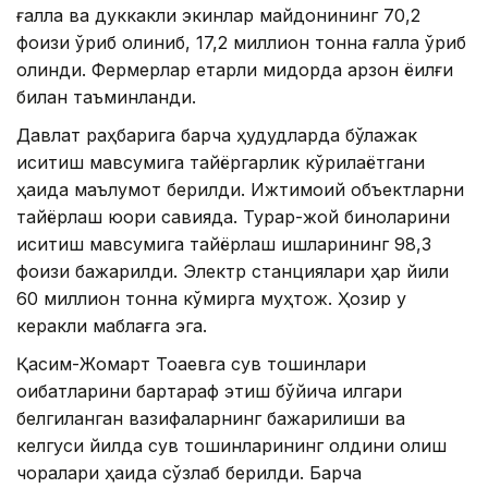
ғалла ва дуккакли экинлар майдонининг 70,2
фоизи ўриб олиниб, 17,2 миллион тонна ғалла ўриб
олинди. Фермерлар етарли миқдорда арзон ёқилғи
билан таъминланди.
Давлат раҳбарига барча ҳудудларда бўлажак
иситиш мавсумига тайёргарлик кўрилаётгани
ҳақида маълумот берилди. Ижтимоий объектларни
тайёрлаш юқори савияда. Турар-жой биноларини
иситиш мавсумига тайёрлаш ишларининг 98,3
фоизи бажарилди. Электр станциялари ҳар йили
60 миллион тонна кўмирга муҳтож. Ҳозир у
керакли маблағга эга.
Қасим-Жомарт Тоқаевга сув тошқинлари
оқибатларини бартараф этиш бўйича илгари
белгиланган вазифаларнинг бажарилиши ва
келгуси йилда сув тошқинларининг олдини олиш
чоралари ҳақида сўзлаб берилди. Барча