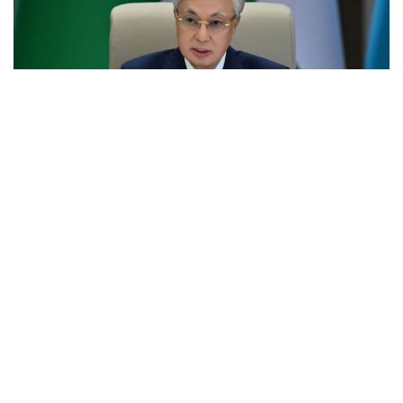
Фото: Ақорда
Учрашувдаги нутқида Давлат раҳбари Қирғиз
Республикаси Президенти Садир Жапаровга
самимий қабул ва анъанага мувофиқ норасмий
учрашувни ўтказиш ташаббуси учун самимий
миннатдорчилик билдирди.
– Қирғиз халқи — қозоқ халқи учун қардош халқ.
Биз ҳаммамиз бир туғишган халқмиз.