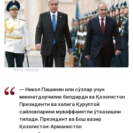
Фото: Ақорда
— Никол Пашинян илиқ сўзлар учун
миннатдорчилик билдирди ва Қозоғистон
Президенти ва халқига Қурултой
сайловларини муваффақиятли ўтказишни
тилади. Президент ва Бош вазир
Қозоғистон-Арманистон