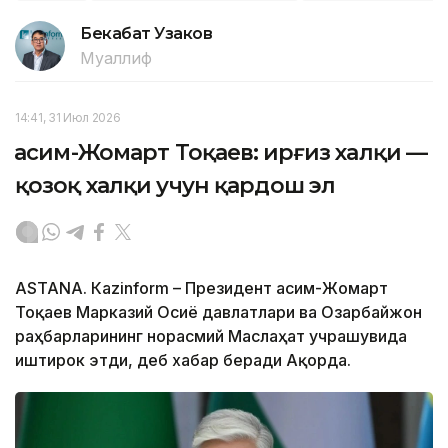
Бекабат Узаков
Муаллиф
14:41, 31 Июл 2026
Қасим-Жомарт Тоқаев: Қирғиз халқи —
қозоқ халқи учун қардош эл
ASTANА. Кazinform – Президент Қасим-Жомарт
Тоқаев Марказий Осиё давлатлари ва Озарбайжон
раҳбарларининг норасмий Маслаҳат учрашувида
иштирок этди, деб хабар беради Ақорда.