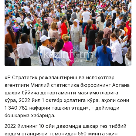
«ҚР Стратегик режалаштириш ва ислоҳотлар
агентлиги Миллий статистика бюросининг Астана
шаҳри бўйича департаменти маълумотларига
кўра, 2022 йил 1 октябр ҳолатига кўра, аҳоли сони
1 340 782 нафарни ташкил этади», - дейилади
бошқарма хабарида.
2022 йилнинг 10 ойи давомида шаҳар тез тиббий
ёрдам станцияси томонидан 550 мингга яқин