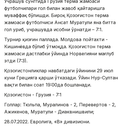
Учрашув сўнггида Грузия терма жамоаси
футболчилари гол билан жавоб қайтаришга
муваффақ бўлишди. Бироқ Қозоғистон терма
жамоаси футболчиси Ансат Муратули яна битта
гол уриб, учрашувда ҳисобни ўрнатди – 7:1.
Турнир қизғин паллада. Молдова пойтахти -
Кишинёвда бўлиб ўтмоқда. Қозоғистон терма
жамоаси дастлабки ўйинда Норвегияни мағлуб
этди (7:3).
Қозоғистонликлар навбатдаги ўйинини 29 июл
куни Грецияга қарши ўтказади. Ўйин Нур-Султан
вақти билан соат 19:00да бошланади.
Қозоғистон - Грузия - 7:1
Голлар: Тюльпа, Муралинов - 2, Перевертов - 2,
Ажикенов, Муратули - Диаквнишвили;
28.07.2022. Евролига, «В» дивизиони.