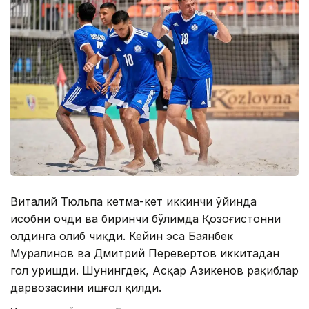
Виталий Тюльпа кетма-кет иккинчи ўйинда
ҳисобни очди ва биринчи бўлимда Қозоғистонни
олдинга олиб чиқди. Кейин эса Баянбек
Муралинов ва Дмитрий Перевертов иккитадан
гол уришди. Шунингдек, Асқар Азикенов рақиблар
дарвозасини ишғол қилди.