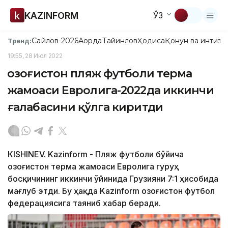
KAZINFORM
ЎЗ
Сайлов-2026
Ақорда
Тайинлов
Ҳодиса
Қонун ва интизо
Тренд:
19:55, 28 Июл 2022
Қозоғистон пляж футболи терма
жамоаси Евролига-2022да иккинчи
ғалабасини қўлга киритди
КISHINEV. Kazinform - Пляж футболи бўйича
Қозоғистон терма жамоаси Евролига гуруҳ
босқичининг иккинчи ўйинида Грузияни 7:1 ҳисобида
мағлуб этди. Бу ҳақда Kazinform Қозоғистон футбол
федерациясига таяниб хабар беради.