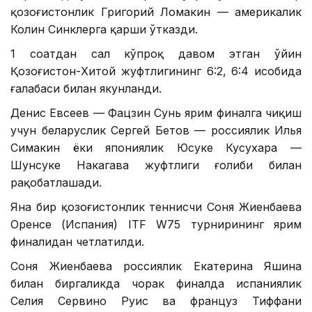
қозоғистонлик Григорий Ломакин — америкалик
Колин Синклерга қарши ўтказди.
1 соатдан сал кўпроқ давом этган ўйин
Қозоғистон-Хитой жуфтлигининг 6:2, 6:4 ҳисобида
ғалабаси билан якунланди.
Денис Евсеев — Фацзин Сунь ярим финалга чиқиш
учун беларуслик Сергей Бетов — россиялик Илья
Симакин ёки япониялик Юсуке Кусухара —
Шунсуке Накагава жуфтлиги ғолиби билан
рақобатлашади.
Яна бир қозоғистонлик теннисчи Соня Жиенбаева
Оренсе (Испания) ITF W75 турнирининг ярим
финалидан четлатилди.
Соня Жиенбаева россиялик Екатерина Яшина
билан биргаликда чорак финалда испаниялик
Селия Сервино Руис ва француз Тиффани