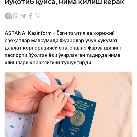
йўқотиб қўйса, нима қилиш керак
ASTANА. Кazinform – Ёзги таътил ва хорижий
саёҳатлар мавсумида Фуқаролар учун ҳукумат
давлат корпорацияси ота-оналар фарзандининг
паспорти йўқолган ёки ўғирланган тақдирда нима
қилишлари кераклигини тушунтирди.