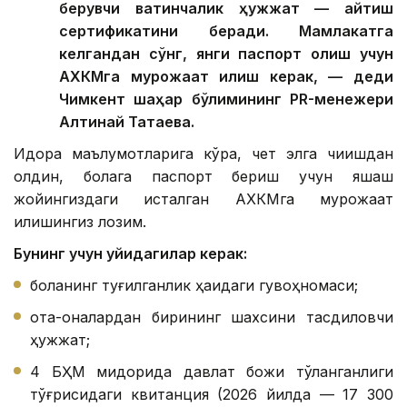
берувчи вақтинчалик ҳужжат — қайтиш
сертификатини беради. Мамлакатга
келгандан сўнг, янги паспорт олиш учун
АХКМга мурожаат қилиш керак, — деди
Чимкент шаҳар бўлимининг PR-менежери
Алтинай Татаева.
Идора маълумотларига кўра, чет элга чиқишдан
олдин, болага паспорт бериш учун яшаш
жойингиздаги исталган АХКМга мурожаат
қилишингиз лозим.
Бунинг учун қуйидагилар керак:
боланинг туғилганлик ҳақидаги гувоҳномаси;
ота-оналардан бирининг шахсини тасдиқловчи
ҳужжат;
4 БҲМ миқдорида давлат божи тўланганлиги
тўғрисидаги квитанция (2026 йилда — 17 300