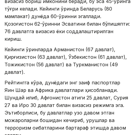
визасиз бориш имконини беради, бу эса 45-ўринга
тўғри келади. Кейинги ўринда Беларусь (80
мамлакат) дунёда 60-ўринни эгаллади.
Қозоғистон 62-ўринни Эсватини билан бўлишяпти:
76 давлатга визасиз ёки соддалаштирилган
кириш.
Кейинги ўринларда Арманистон (67 давлат),
Қирғизистон (63 давлат), Ўзбекистон (61 давлат),
Тожикистон (56 давлат) ва Туркманистон (49
давлат).
Рейтингга кўра, дунёдаги энг заиф паспортлар
Яқин Шарқ ва Африка давлатлари ҳисобланади.
Шундай қилиб, Афғонистон атиги 25 давлат, Сурия
27 ва Ироқ 30 давлат билан визасиз режимга эга.
Эътиборлиси, бу давлатлар узоқ давом этган
можароларни бошидан кечириб, урушлар ва
терроризм оқибатларини бартараф этишда давом