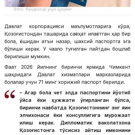
Фото: Фуқаролар учун ҳукумат
Давлат корпорацияси маълумотларига кўра,
Қозоғистондан ташқарида саёҳат қилаётган ҳар бир
бола, ёшидан қатъи назар, шахсий паспортга эга
бўлиши керак. У чақалоқ туғилган пайтдан бошлаб
берилиши мумкин.
Фақат 2026 йилнинг биринчи ярмида Чимкент
шаҳридаги Давлат хизматлари марказларида
болалар учун 71 минг хорижий паспорт берилди.
– Агар бола чет элда паспортини йўқотиб
қўйса ёки ҳужжати ўғирланган бўлса,
биринчи навбатда Қозоғистоннинг энг яқин
элчихонаси ёки консуллигига мурожаат
қилиш керак. Дипломатик ваколатхона
Қозоғистонга тўсиқсиз қайтиш имконини