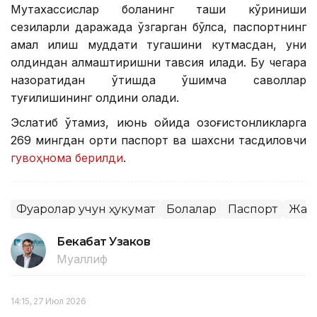
Мутахассислар боланинг ташқи кўриниши
сезиларли даражада ўзгарган бўлса, паспортнинг
амал қилиш муддати тугашини кутмасдан, уни
олдиндан алмаштиришни тавсия қилади. Бу чегара
назоратидан ўтишда қўшимча саволлар
туғилишининг олдини олади.
Эслатиб ўтамиз, июнь ойида қозоғистонликларга
269 мингдан ортиқ паспорт ва шахсни тасдиқловчи
гувоҳнома берилди
.
Фуқаролар учун ҳукумат
Болалар
Паспорт
Жам
Бекабат Узаков
Муаллиф
14:15, 27 Июл 2026