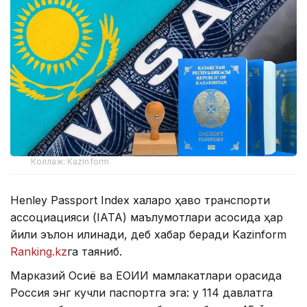
Коллаж: Kazinform
Henley Passport Index халқаро ҳаво транспорти
ассоциацияси (IATA) маълумотлари асосида ҳар
йили эълон қилинади, деб хабар беради Kazinform
Ranking.kz
га таяниб.
Марказий Осиё ва ЕОИИ мамлакатлари орасида
Россия энг кучли паспортга эга: у 114 давлатга