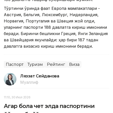
Тўртинчи ўринда фақат Европа мамлакатлари -
Австрия, Бельгия, Люксембург, Нидерландия,
Норвегия, Португалия ва Швеция жой олди,
уларнинг паспорти 188 давлатга кириш имконини
беради. Биринчи бешликни Греция, Янги Зеландия
ва Швейцария якунлайди: ҳар бири 187 тадан
давлатга визасиз кириш имконини беради.
Паспорт
Туризм
Рейтинг
Виза
Ляззат Сейданова
Муаллиф
11:10, 30 Июл 2026
Агар бола чет элда паспортини