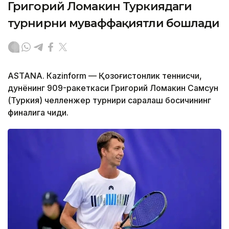
Григорий Ломакин Туркиядаги
турнирни муваффақиятли бошлади
ASTANА. Кazinform — Қозоғистонлик теннисчи,
дунёнинг 909-ракеткаси Григорий Ломакин Самсун
(Туркия) челленжер турнири саралаш босқичининг
финалига чиқди.