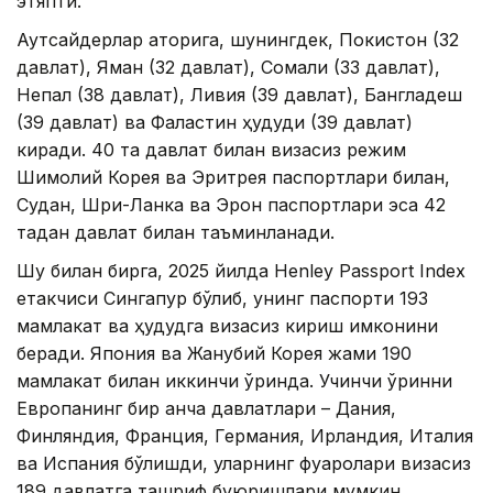
этяпти.
Аутсайдерлар қаторига, шунингдек, Покистон (32
давлат), Яман (32 давлат), Сомали (33 давлат),
Непал (38 давлат), Ливия (39 давлат), Бангладеш
(39 давлат) ва Фаластин ҳудуди (39 давлат)
киради. 40 та давлат билан визасиз режим
Шимолий Корея ва Эритрея паспортлари билан,
Судан, Шри-Ланка ва Эрон паспортлари эса 42
тадан давлат билан таъминланади.
Шу билан бирга, 2025 йилда Henley Passport Index
етакчиси Сингапур бўлиб, унинг паспорти 193
мамлакат ва ҳудудга визасиз кириш имконини
беради. Япония ва Жанубий Корея жами 190
мамлакат билан иккинчи ўринда. Учинчи ўринни
Европанинг бир қанча давлатлари – Дания,
Финляндия, Франция, Германия, Ирландия, Италия
ва Испания бўлишди, уларнинг фуқаролари визасиз
189 давлатга ташриф буюришлари мумкин.