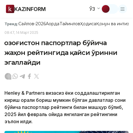
KAZINFORM
ЎЗ
Сайлов-2026
Ақорда
Тайинлов
Ҳодиса
Қонун ва интизо
Тренд:
08:47, 14 Март 2025
Қозоғистон паспортлар бўйича
жаҳон рейтингида қайси ўринни
эгаллайди
Henley & Partners визасиз ёки соддалаштирилган
кириш орқали бориш мумкин бўлган давлатлар сони
бўйича паспортлар рейтинги билан машҳур бўлиб,
2025 йил февраль ойида янгиланган рейтингини
эълон қилди.