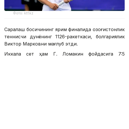
Фото: ktf.kz
Саралаш босқичининг ярим финалида қозоғистонлик
теннисчи дунёнинг 1126-ракеткаси, болгариялик
Виктор Марковни мағлуб этди.
Иккала сет ҳам Г. Ломакин фойдасига 7:5
ҳисобида ҳал бўлди.
2 соатдан ортиқ давом этган кескин курашда
Ломакин 6 та эйс билан бирга 7 та брейк-
пойнтдан 2 тасини фойдаланди. Марков 2 та эйс
билан чекланди.
Григорий Ломакин саралаш финали ғолиби, дунё
рейтингида 508-ўринни эгаллаган франциялик
Константин Биттун-Кузьмин ёки 952-ўринни
эгаллаган туркиялик Керем Йилмазга қарши