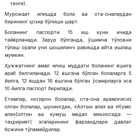
тенге).
Мурожаат қилишда бола ва ота-оналардан
бирининг ҳозир бўлиши шарт.
Боланинг паспорти 15 иш куни ичида
тайёрланади. Зарур бўлганда, қўшимча тўловни
тўлаш орқали уни шошилинч равишда қайта ишлаш
мумкин.
Ҳужжатнинг амал қилиш муддати боланинг ёшига
қараб белгиланади. 12 ёшгача бўлган болаларга 5
йилга, 12 ёшдан 16 ёшгача бўлган ўсмирларга эса
10 йилга паспорт берилади.
Етимлар, ногирон болалар, ота-она қарамоғисиз
қолган болалар, шунингдек, «Алтын алқа» ва «Күміс
алқа»(олтин ва кумуш медал маъносида —
таҳририят) эгаларининг фарзандлари давлат
божини тўламайдилар.