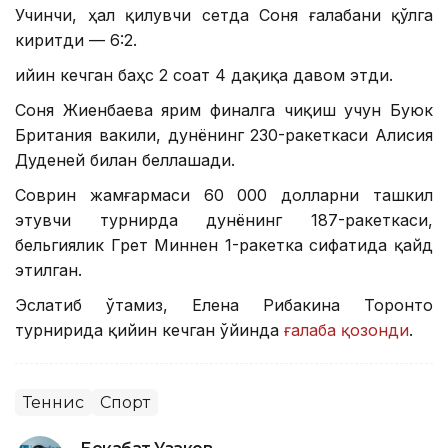
Учинчи, ҳал қилувчи сетда Соня ғалабани қўлга
киритди — 6:2.
Қийин кечган баҳс 2 соат 4 дақиқа давом этди.
Соня Жиенбаева ярим финалга чиқиш учун Буюк
Британия вакили, дунёнинг 230-ракеткаси Алисия
Дуденей билан беллашади.
Соврин жамғармаси 60 000 долларни ташкил
этувчи турнирда дунёнинг 187-ракеткаси,
бельгиялик Грет Миннен 1-ракетка сифатида қайд
этилган.
Эслатиб ўтамиз, Елена Рибакина Торонто
турнирида қийин кечган ўйинда
ғалаба қозонди
.
Теннис
Спорт