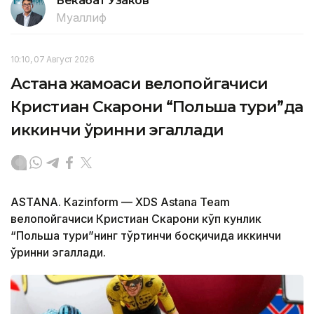
Бекабат Узаков
Муаллиф
10:10, 07 Август 2026
Астана жамоаси велопойгачиси
Кристиан Скарони “Польша тури”да
иккинчи ўринни эгаллади
ASTANА. Кazinform — XDS Astana Team
велопойгачиси Кристиан Скарони кўп кунлик
“Польша тури”нинг тўртинчи босқичида иккинчи
ўринни эгаллади.