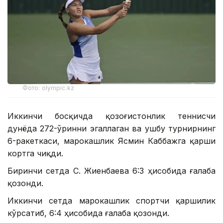
Фото: olympic.kz
Иккинчи босқичда қозоғистонлик теннисчи
дунёда 272-ўринни эгаллаган ва ушбу турнирнинг
6-ракеткаси, марокашлик Ясмин Каббажга қарши
кортга чиқди.
Биринчи сетда С. Жиенбаева 6:3 ҳисобида ғалаба
қозонди.
Иккинчи сетда марокашлик спортчи қаршилик
кўрсатиб, 6:4 ҳисобида ғалаба қозонди.