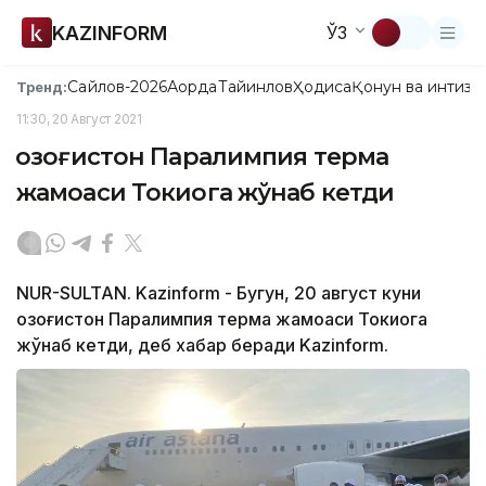
KAZINFORM
ЎЗ
Сайлов-2026
Ақорда
Тайинлов
Ҳодиса
Қонун ва интизо
Тренд:
11:30, 20 Август 2021
Қозоғистон Паралимпия терма
жамоаси Токиога жўнаб кетди
NUR-SULTAN. Kazinform - Бугун, 20 август куни
Қозоғистон Паралимпия терма жамоаси Токиога
жўнаб кетди, деб хабар беради Kazinform.