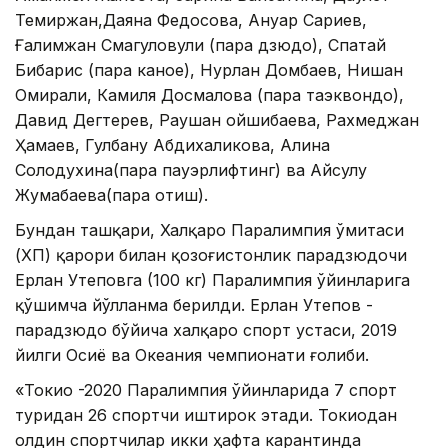
Темиржан,Даяна Федосова, Ануар Сариев,
Ғалимжан Смагуловули (пара дзюдо), Спатай
Бибарис (пара каное), Нурлан Домбаев, Нишан
Омирали, Камиля Досмалова (пара таэквондо),
Давид Дегтерев, Раушан Қойшибаева, Рахмеджан
Ҳамаев, Гулбану Абдихаликова, Алина
Солодухина(пара пауэрлифтинг) ва Айсулу
Жумабаева(пара отиш).
Бундан ташқари, Халқаро Паралимпия Қўмитаси
(ХПҚ) қарори билан қозоғистонлик парадзюдочи
Ерлан Утеповга (100 кг) Паралимпия ўйинларига
қўшимча йўлланма берилди. Ерлан Утепов -
парадзюдо бўйича халқаро спорт устаси, 2019
йилги Осиё ва Океания чемпионати ғолиби.
«Токио -2020 Паралимпия ўйинларида 7 спорт
туридан 26 спортчи иштирок этади. Токиодан
олдин спортчилар икки ҳафта карантинда