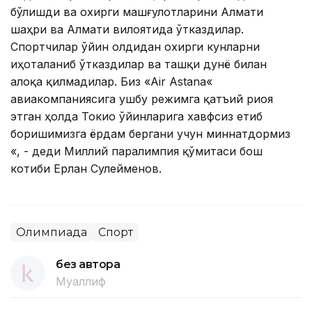
бўлишди ва охирги машғулотларини Алмати
шаҳри ва Алмати вилоятида ўтказдилар.
Спортчилар ўйин олдидан охирги кунларни
иҳоталаниб ўтказдилар ва ташқи дунё билан
алоқа қилмадилар. Биз «Air Astana«
авиакомпаниясига ушбу режимга қатъий риоя
этган ҳолда Токио ўйинларига хавфсиз етиб
боришимизга ёрдам бергани учун миннатдормиз
«, - деди Миллий паралимпия қўмитаси бош
котиби Ерлан Сулейменов.
Олимпиада
Спорт
без автора
Муаллиф