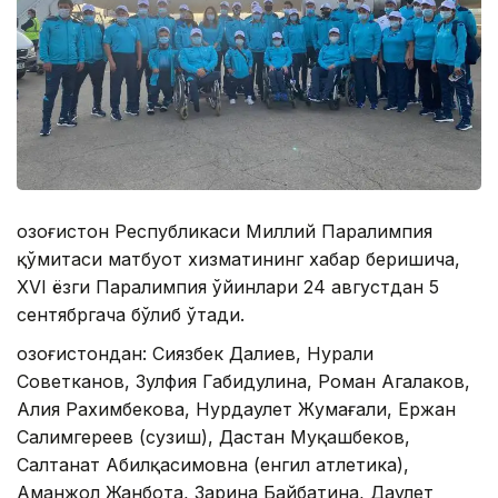
Қозоғистон Республикаси Миллий Паралимпия
қўмитаси матбуот хизматининг хабар беришича,
ХVI ёзги Паралимпия ўйинлари 24 августдан 5
сентябргача бўлиб ўтади.
Қозоғистондан: Сиязбек Далиев, Нурали
Советканов, Зулфия Габидулина, Роман Агалаков,
Алия Рахимбекова, Нурдаулет Жумағали, Ержан
Салимгереев (сузиш), Дастан Муқашбеков,
Салтанат Абилқасимовна (енгил атлетика),
Аманжол Жанбота, Зарина Байбатина, Даулет