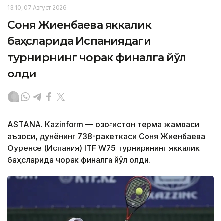
13:10, 07 Август 2026
Соня Жиенбаева яккалик
баҳсларида Испаниядаги
турнирнинг чорак финалга йўл
олди
ASTANА. Кazinform — Қозоғистон терма жамоаси
аъзоси, дунёнинг 738-ракеткаси Соня Жиенбаева
Оуренсе (Испания) ITF W75 турнирининг яккалик
баҳсларида чорак финалга йўл олди.