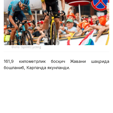
Фото: SprintCycling
161,9 километрлик босқич Жавани шаҳрида
бошланиб, Карпачда якунланди.
Ғолиб пойганинг сўнгги қисмида аниқланди. Уч
нафар войгачи маррага яқинлашганда олдинга
чиқиб олди. Сўнгги километрда улардан бири
ҳужум қилди ва фақат Кристиан Скарони унга
жавоб қайтара олди.
Қозоғистон жамоасининг велопойгачиси тезда