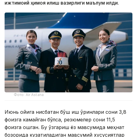
ижтимоий ҳимоя қилиш вазирлиги маълум қилди.
Фото: Air Astana
Июнь ойига нисбатан бўш иш ўринлари сони 3,8
фоизга камайган бўлса, резюмелер сони 11,5
фоизга ошган. Бу ўзгариш ёз мавсумида меҳнат
бозорида кузатиладиган мавсумий хусусиятлар