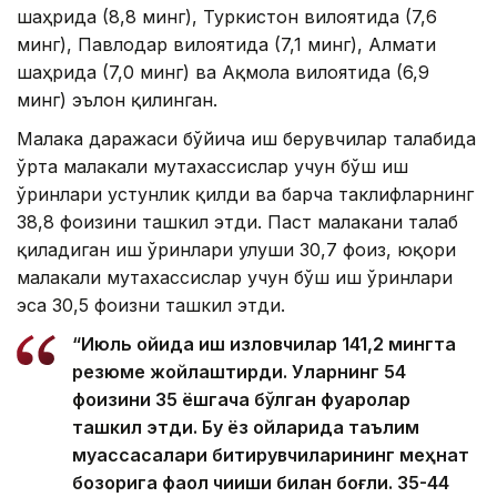
шаҳрида (8,8 минг), Туркистон вилоятида (7,6
минг), Павлодар вилоятида (7,1 минг), Алмати
шаҳрида (7,0 минг) ва Ақмола вилоятида (6,9
минг) эълон қилинган.
Малака даражаси бўйича иш берувчилар талабида
ўрта малакали мутахассислар учун бўш иш
ўринлари устунлик қилди ва барча таклифларнинг
38,8 фоизини ташкил этди. Паст малакани талаб
қиладиган иш ўринлари улуши 30,7 фоиз, юқори
малакали мутахассислар учун бўш иш ўринлари
эса 30,5 фоизни ташкил этди.
“Июль ойида иш изловчилар 141,2 мингта
резюме жойлаштирди. Уларнинг 54
фоизини 35 ёшгача бўлган фуқаролар
ташкил этди. Бу ёз ойларида таълим
муассасалари битирувчиларининг меҳнат
бозорига фаол чиқиши билан боғлиқ. 35-44