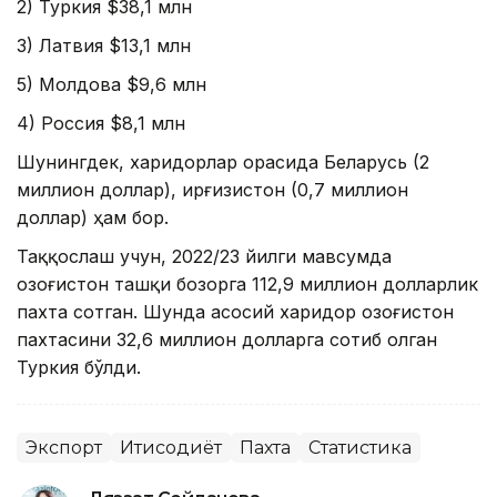
2) Туркия $38,1 млн
3) Латвия $13,1 млн
5) Молдова $9,6 млн
4) Россия $8,1 млн
Шунингдек, харидорлар орасида Беларусь (2
миллион доллар), Қирғизистон (0,7 миллион
доллар) ҳам бор.
Таққослаш учун, 2022/23 йилги мавсумда
Қозоғистон ташқи бозорга 112,9 миллион долларлик
пахта сотган. Шунда асосий харидор Қозоғистон
пахтасини 32,6 миллион долларга сотиб олган
Туркия бўлди.
Экспорт
Иқтисодиёт
Пахта
Статистика