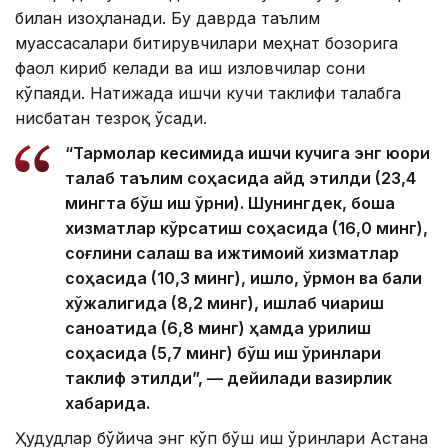
билан изоҳланади. Бу даврда таълим
муассасалари битирувчилари меҳнат бозорига
фаол кириб келади ва иш изловчилар сони
кўпаяди. Натижада ишчи кучи таклифи талабга
нисбатан тезроқ ўсади.
“Тармоқлар кесимида ишчи кучига энг юқори
талаб таълим соҳасида қайд этилди (23,4
мингта бўш иш ўрни). Шунингдек, бошқа
хизматлар кўрсатиш соҳасида (16,0 минг),
соғлиқни сақлаш ва ижтимоий хизматлар
соҳасида (10,3 минг), қишлоқ, ўрмон ва балиқ
хўжалигида (8,2 минг), ишлаб чиқариш
саноатида (6,8 минг) ҳамда қурилиш
соҳасида (5,7 минг) бўш иш ўринлари
таклиф этилди”, — дейилади вазирлик
хабарида.
Ҳудудлар бўйича энг кўп бўш иш ўринлари Астана