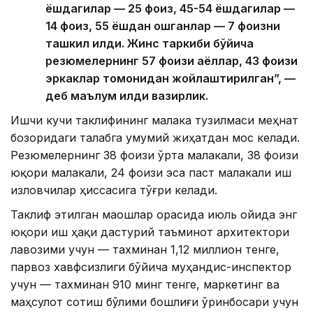
ёшдагилар — 25 фоиз, 45-54 ёшдагилар —
14 фоиз, 55 ёшдан ошганлар — 7 фоизни
ташкил қилди. Жинс таркиби бўйича
резюмелернинг 57 фоизи аёллар, 43 фоизи
эркаклар томонидан жойлаштирилган”, —
деб маълум қилди вазирлик.
Ишчи кучи таклифининг малака тузилмаси меҳнат
бозоридаги талабга умумий жиҳатдан мос келади.
Резюмелернинг 38 фоизи ўрта малакали, 38 фоизи
юқори малакали, 24 фоизи эса паст малакали иш
изловчилар ҳиссасига тўғри келади.
Таклиф этилган маошлар орасида июль ойида энг
юқори иш ҳақи дастурий таъминот архитектори
лавозими учун — тахминан 1,12 миллион тенге,
парвоз хавфсизлиги бўйича муҳандис-инспектор
учун — тахминан 910 минг тенге, маркетинг ва
маҳсулот сотиш бўлими бошлиғи ўринбосари учун