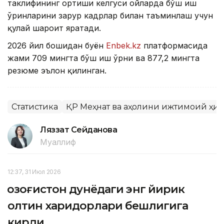
таклифининг ортиши келгуси ойларда бўш иш
ўринларини зарур кадрлар билан таъминлаш учун
қулай шароит яратади.
2026 йил бошидан буён
Enbek.kz
платформасида
жами 709 мингта бўш иш ўрни ва 877,2 мингта
резюме эълон қилинган.
Статистика
ҚР Меҳнат ва аҳолини ижтимоий ҳим
Ляззат Сейданова
Муаллиф
12:37, 31 Июл 2026
Қозоғистон дунёдаги энг йирик
олтин харидорлари бешлигига
кирди