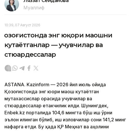
Ляззат Сейданова
Муаллиф
10:39, 07 Август 2026
Қозоғистонда энг юқори маошни
кутаётганлар — учувчилар ва
стюардессалар
ASTANA. Kazinform — 2026 йил июль ойида
Қозоғистонда энг юқори маош кутаётган
мутахассислар орасида учувчилар ва
стюардессалар етакчилик қилди. Шунингдек,
Enbek.kz порталида 104,6 мингта бўш иш ўрни
эълон қилинган бўлиб, иш изловчилар сони 141,2 минг
нафарга етди. Бу ҳақда ҚР Меҳнат ва аҳолини