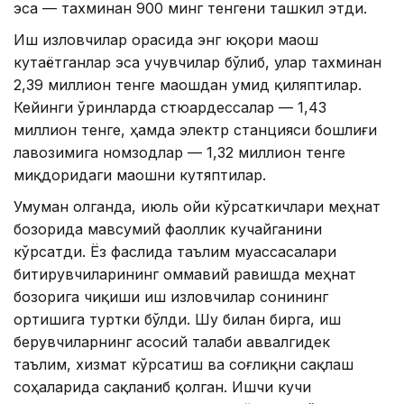
эса — тахминан 900 минг тенгени ташкил этди.
Иш изловчилар орасида энг юқори маош
кутаётганлар эса учувчилар бўлиб, улар тахминан
2,39 миллион тенге маошдан умид қиляптилар.
Кейинги ўринларда стюардессалар — 1,43
миллион тенге, ҳамда электр станцияси бошлиғи
лавозимига номзодлар — 1,32 миллион тенге
миқдоридаги маошни кутяптилар.
Умуман олганда, июль ойи кўрсаткичлари меҳнат
бозорида мавсумий фаоллик кучайганини
кўрсатди. Ёз фаслида таълим муассасалари
битирувчиларининг оммавий равишда меҳнат
бозорига чиқиши иш изловчилар сонининг
ортишига туртки бўлди. Шу билан бирга, иш
берувчиларнинг асосий талаби аввалгидек
таълим, хизмат кўрсатиш ва соғлиқни сақлаш
соҳаларида сақланиб қолган. Ишчи кучи