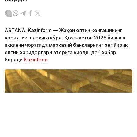
ASTANA. Kazinform — Жаҳон олтин кенгашининг
чораклик шарҳига кўра, Қозоғистон 2026 йилнинг
иккинчи чорагида марказий банкларнинг энг йирик
олтин харидорлари қаторига кирди, деб хабар
беради
Kazinform
.