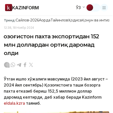
KAZINFORM
ЎЗ
Сайлов-2026
Ақорда
Тайинлов
Ҳодиса
Қонун ва интизо
Тренд:
12:38, 18 Ноябр 2024
Қозоғистон пахта экспортидан 152
млн доллардан ортиқ даромад
олди
Ўтган қишлоқ хўжалиги мавсумида (2023 йил август –
2024 йил сентябрь) Қозоғистонга ташқи бозорга
пахта етказиб бериш 152,5 миллион доллар
даромад келтирди, деб хабар беради Kazinform
eldala.kzга
таяниб.