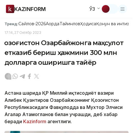
KAZINFORM
ЎЗ
Сайлов-2026
Ақорда
Тайинлов
Ҳодиса
Қонун ва интизо
Тренд:
17:14, 27 Октябр 2023
Қозоғистон Озарбайжонга маҳсулот
етказиб бериш ҳажмини 300 млн
долларга оширишга тайёр
Астана шаҳрида ҚР Миллий иқтисодиёт вазири
Алибек Қуантиров Озарбайжоннинг Қозоғистон
Республикасидаги Фавқулодда ва Мухтор Элчиси
Агалар Атамогланов билан учрашди, деб хабар
беради
Kazinform
агентлиги.