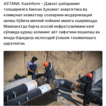
ASTANА. Кazinform – Давлат раҳбарининг
топшириғига биноан Ҳукумат энергетика ва
коммунал хизматлар соҳаларини модернизация
қилиш бўйича миллий лойиҳани амалга оширмоқда.
Мамлакатда барча асосий инфратузилмани кенг
кўламда қуриш аҳолининг ҳаёт сифатини яхшилаш ва
янада барқарор иқтисодий ўсишни таъминлашга
қаратилган.