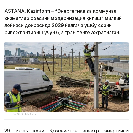
ASTANА. Кazinform – “Энергетика ва коммунал
хизматлар соҳасини модернизация қилиш” миллий
лойиҳаси доирасида 2029 йилгача ушбу соҳани
ривожлантириш учун 6,2 трлн тенге ажратилган.
Фото: МЭКС
29 июль куни Қозоғистон электр энергияси