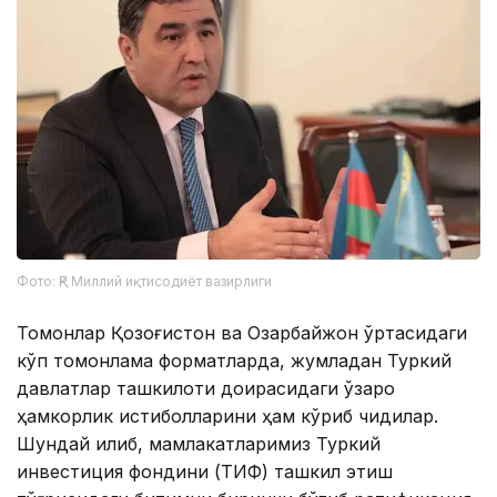
Фото: ҚР Миллий иқтисодиёт вазирлиги
Томонлар Қозоғистон ва Озарбайжон ўртасидаги
кўп томонлама форматларда, жумладан Туркий
давлатлар ташкилоти доирасидаги ўзаро
ҳамкорлик истиқболларини ҳам кўриб чиқдилар.
Шундай қилиб, мамлакатларимиз Туркий
инвестиция фондини (ТИФ) ташкил этиш