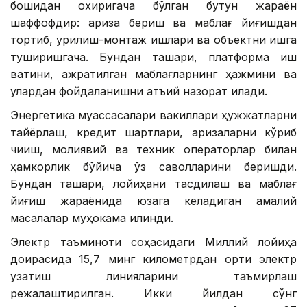
бошидан охиригача бўлган бутун жараён
шаффофдир: ариза бериш ва маблағ йиғишдан
тортиб, қурилиш-монтаж ишлари ва объектни ишга
туширишгача. Бундан ташқари, платформа иш
вақтини, ажратилган маблағларнинг ҳажмини ва
улардан фойдаланишни қатъий назорат қилади.
Энергетика муассасалари вакиллари ҳужжатларни
тайёрлаш, кредит шартлари, аризаларни кўриб
чиқиш, молиявий ва техник операторлар билан
ҳамкорлик бўйича ўз саволларини беришди.
Бундан ташқари, лойиҳани тасдиқлаш ва маблағ
йиғиш жараёнида юзага келадиган амалий
масалалар муҳокама қилинди.
Электр таъминоти соҳасидаги Миллий лойиҳа
доирасида 15,7 минг километрдан ортиқ электр
узатиш линияларини таъмирлаш
режалаштирилган. Икки йилдан сўнг