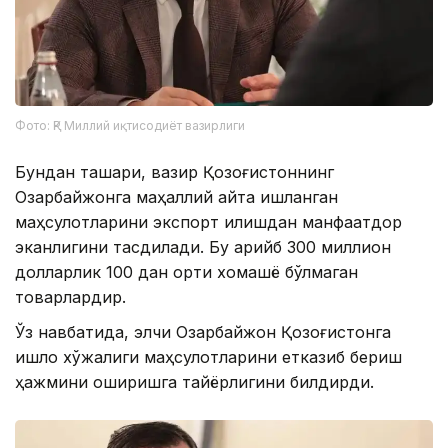
Фото: ҚР Миллий иқтисодиёт вазирлиги
Бундан ташқари, вазир Қозоғистоннинг
Озарбайжонга маҳаллий қайта ишланган
маҳсулотларини экспорт қилишдан манфаатдор
эканлигини тасдиқлади. Бу қарийб 300 миллион
долларлик 100 дан ортиқ хомашё бўлмаган
товарлардир.
Ўз навбатида, элчи Озарбайжон Қозоғистонга
қишлоқ хўжалиги маҳсулотларини етказиб бериш
ҳажмини оширишга тайёрлигини билдирди.