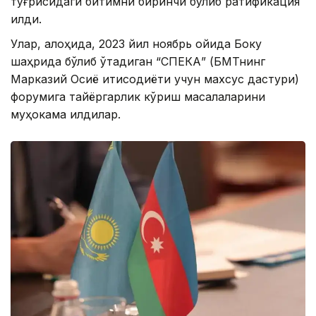
тўғрисидаги битимни биринчи бўлиб ратификация
қилди.
Улар, алоҳида, 2023 йил ноябрь ойида Боку
шаҳрида бўлиб ўтадиган “СПЕКА” (БМТнинг
Марказий Осиё иқтисодиёти учун махсус дастури)
форумига тайёргарлик кўриш масалаларини
муҳокама қилдилар.