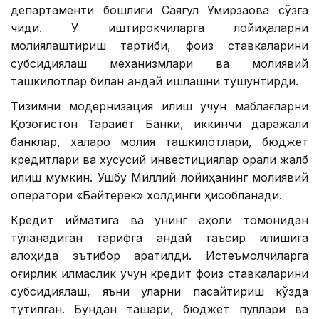
департаменти бошлиғи Саягул Умирзақова сўзга
чиқди. У иштирокчиларга лойиҳаларни
молиялаштириш тартиби, фоиз ставкаларини
субсидиялаш механизмлари ва молиявий
ташкилотлар билан қандай ишлашни тушунтирди.
Тизимни модернизация қилиш учун маблағларни
Қозоғистон Тараққиёт Банки, иккинчи даражали
банклар, халқаро молия ташкилотлари, бюджет
кредитлари ва хусусий инвестициялар орқали жалб
қилиш мумкин. Ушбу Миллий лойиҳанинг молиявий
оператори «Бәйтерек» холдинги ҳисобланади.
Кредит қийматига ва унинг аҳоли томонидан
тўланадиган тарифга қандай таъсир қилишига
алоҳида эътибор қаратилди. Истеъмолчиларга
оғирлик қилмаслик учун кредит фоиз ставкаларини
субсидиялаш, яъни уларни пасайтириш кўзда
тутилган. Бундан ташқари, бюджет пуллари ва