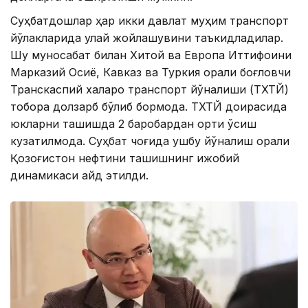
Суҳбатдошлар ҳар икки давлат муҳим транспорт
йўлакларида қулай жойлашувини таъкидладилар.
Шу муносабат билан Хитой ва Европа Иттифоқини
Марказий Осиё, Кавказ ва Туркия орқали боғловчи
Транскаспий халқаро транспорт йўналиши (ТХТЙ)
тобора долзарб бўлиб бормоқда. ТХТЙ доирасида
юкларни ташишда 2 баробардан ортиқ ўсиш
кузатилмоқда. Суҳбат чоғида ушбу йўналиш орқали
Қозоғистон нефтини ташишнинг ижобий
динамикаси қайд этилди.