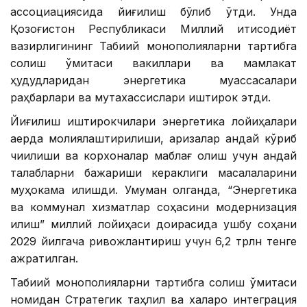
ассоциациясида йиғилиш бўлиб ўтди. Унда
Қозоғистон Республикаси Миллий иқтисодиёт
вазирлигининг Табиий монополияларни тартибга
солиш қўмитаси вакиллари ва мамлакат
ҳудудларидан энергетика муассасалари
раҳбарлари ва мутахассислари иштирок этди.
Йиғилиш иштирокчилари энергетика лойиҳалари
қаерда молиялаштирилиши, аризалар қандай кўриб
чиқилиши ва корхоналар маблағ олиш учун қандай
талабларни бажариши кераклиги масалаларини
муҳокама қилишди. Умуман олганда, “Энергетика
ва коммунал хизматлар соҳасини модернизация
қилиш” миллий лойиҳаси доирасида ушбу соҳани
2029 йилгача ривожлантириш учун 6,2 трлн тенге
ажратилган.
Табиий монополияларни тартибга солиш қўмитаси
номидан Стратегик таҳлил ва халқаро интеграция