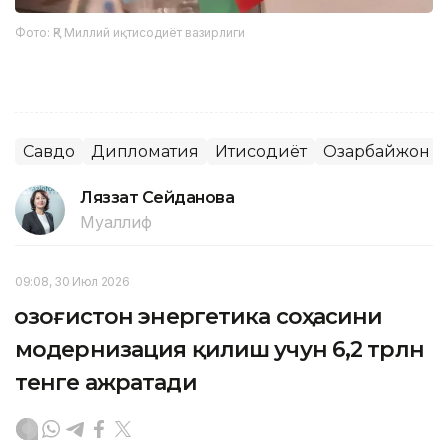
Фото: ҚР Миллий иқтисодиёт вазирлиги
Савдо
Дипломатия
Иқтисодиёт
Озарбайжон
Ляззат Сейданова
Муаллиф
09:08, 30 Июл 2026
Қозоғистон энергетика соҳасини
модернизация қилиш учун 6,2 трлн
тенге ажратади