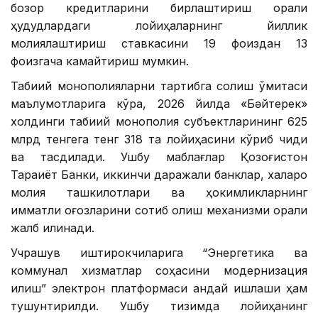
бозор кредитларини бирлаштириш орқали
ҳудудлардаги лойиҳаларнинг йиллик
молиялаштириш ставкасини 19 фоиздан 13
фоизгача камайтириш мумкин.
Табиий монополияларни тартибга солиш қўмитаси
маълумотларига кўра, 2026 йилда «Бәйтерек»
холдинги табиий монополия субъектларининг 625
млрд тенгега тенг 318 та лойиҳасини кўриб чиқди
ва тасдиқлади. Ушбу маблағлар Қозоғистон
Тараққиёт Банки, иккинчи даражали банклар, халқаро
молия ташкилотлари ва ҳокимликларнинг
қимматли қоғозларини сотиб олиш механизми орқали
жалб қилинади.
Учрашув иштирокчиларига “Энергетика ва
коммунал хизматлар соҳасини модернизация
қилиш” электрон платформаси қандай ишлаши ҳам
тушунтирилди. Ушбу тизимда лойиҳанинг