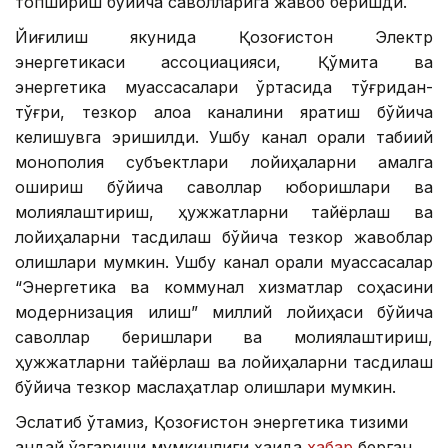
топшириш бўйича саволларига жавоб беришди.
Йиғилиш якунида Қозоғистон Электр
энергетикаси ассоциацияси, Қўмита ва
энергетика муассасалари ўртасида тўғридан-
тўғри, тезкор алоқа каналини яратиш бўйича
келишувга эришилди. Ушбу канал орқали табиий
монополия субъектлари лойиҳаларни амалга
ошириш бўйича саволлар юборишлари ва
молиялаштириш, ҳужжатларни тайёрлаш ва
лойиҳаларни тасдиқлаш бўйича тезкор жавоблар
олишлари мумкин. Ушбу канал орқали муассасалар
“Энергетика ва коммунал хизматлар соҳасини
модернизация қилиш” миллий лойиҳаси бўйича
саволлар беришлари ва молиялаштириш,
ҳужжатларни тайёрлаш ва лойиҳаларни тасдиқлаш
бўйича тезкор маслаҳатлар олишлари мумкин.
Эслатиб ўтамиз, Қозоғистон энергетика тизими
қандай ўзгариши мумкинлиги ҳақида
хабар
берган