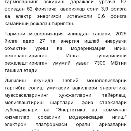
тармоқларнинг эскириш даражаси ўртача 67
фоиздан 62 фоизгача, авариялар сони 3,9 фоизга
ва электр энергияси истеъмоли 0,6 фоизга
камайиши режалаштирилган.
Тармоқни модернизация қилишдан ташқари, 2029
йилга қадар 27 та энергия ишлаб чиқарувчи
объектни қуриш ва модернизация қилиш
режалаштирилган. Ишга туширилиши
режалаштирилган умумий қувват 7309 МВтни
ташкил этади.
Йиғилиш якунида Таббий монополияларни
тартибга солиш қўмитасии вакиллари энергетика
муассасаларининг ҳужжатларни тайёрлаш,
молиялаштириш шартлари, фоиз ставкалари
субсидиялари ва “Энергетика ва коммунал
хизматлар соҳасини модернизация қилиш”
электрон платформаси орқали аризаларни