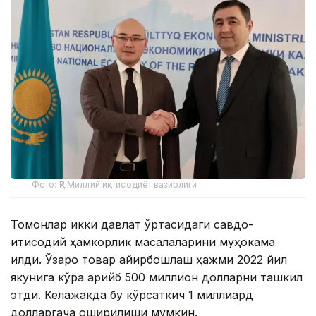
Фото: ҚР Миллий иқтисодиёт вазирлиги
Томонлар икки давлат ўртасидаги савдо-
иқтисодий ҳамкорлик масалаларини муҳокама
қилди. Ўзаро товар айирбошлаш ҳажми 2022 йил
якунига кўра қарийб 500 миллион долларни ташкил
этди. Келажакда бу кўрсаткич 1 миллиард
долларгача оширилиши мумкин.