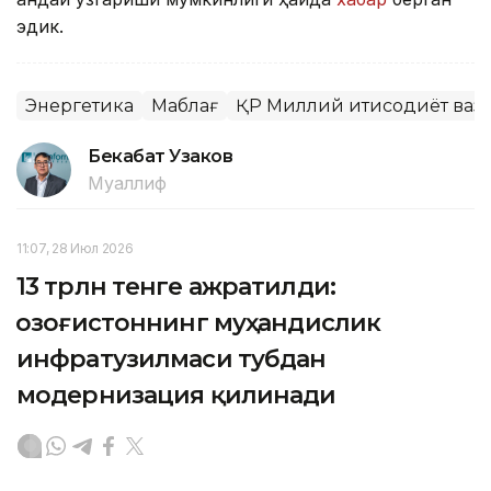
эдик.
Энергетика
Маблағ
ҚР Миллий иқтисодиёт ваз
Бекабат Узаков
Муаллиф
11:07, 28 Июл 2026
13 трлн тенге ажратилди:
Қозоғистоннинг муҳандислик
инфратузилмаси тубдан
модернизация қилинади