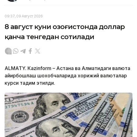
09:37, 09 Август 2026
8 август куни Қозоғистонда доллар
қанча тенгедан сотилади
ALMATY. Кazinform – Астана ва Алматидаги валюта
айирбошлаш шохобчаларида хорижий валюталар
курси тақдим этилди.