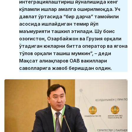
интеграциялаштириш йўналишида кенг
кўламли ишлар амалга оширилмоқда. Уч
давлат ўртасида “бир дарча” тамойили
асосида ишлайдиган темир йўл
маъмурияти ташкил этилади. Шу боис
Қозоғистон, Озарбайжон ва Грузия орқали
ўтадиган юкларни битта оператор ва ягона
тўлов орқали ташиш мумкин”, – деди
Мақсат Қалиақпаров ОАВ вакиллари
саволларига жавоб беришдан олдин.