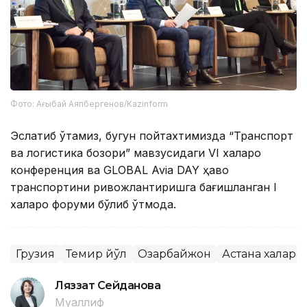
Фото: Ағыбай Аяпбергенов/Kazinform
Эслатиб ўтамиз, бугун пойтахтимизда “Транспорт
ва логистика бозори” мавзусидаги VI халқаро
конференция ва GLOBAL Avia DAY ҳаво
транспортини ривожлантиришга бағишланган I
халқаро форуми бўлиб ўтмоқда.
Грузия
Темир йўл
Озарбайжон
Астана халқар
Ляззат Сейданова
Муаллиф