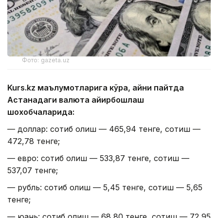
Фото: gazeta.uz
Kurs.kz маълумотларига кўра, айни пайтда
Астанадаги валюта айирбошлаш
шохобчаларида:
— доллар: сотиб олиш — 465,94 тенге, сотиш —
472,78 тенге;
— евро: сотиб олиш — 533,87 тенге, сотиш —
537,07 тенге;
— рубль: сотиб олиш — 5,45 тенге, сотиш — 5,65
тенге;
— юань: сотиб олиш — 68,80 тенге, сотиш — 72,95