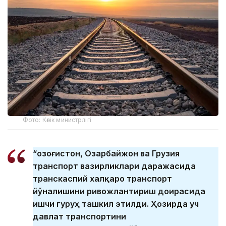
Фото: Көлік министрлігі
“Қозоғистон, Озарбайжон ва Грузия
транспорт вазирликлари даражасида
транскаспий халқаро транспорт
йўналишини ривожлантириш доирасида
ишчи гуруҳ ташкил этилди. Ҳозирда уч
давлат транспортини