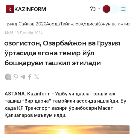
KAZINFORM
ЎЗ
Сайлов-2026
Ақорда
Тайинлов
Ҳодиса
Қонун ва интизо
Тренд:
14:35, 18 Декабр 2024
Қозоғистон, Озарбайжон ва Грузия
ўртасида ягона темир йўл
бошқаруви ташкил этилади
ASTANA. Kazinform - Ушбу уч давлат орқали юк
ташиш “бир дарча” тамойили асосида ишлайди. Бу
ҳақда ҚР Транспорт вазири ўринбосари Мақсат
Қалиақпаров маълум қилди.