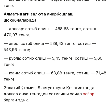
тенге.
Алматидаги валюта айирбошлаш
шохобчаларида:
— доллар: сотиб олиш — 468,68 тенге, сотиш —
470,97 тенге;
— евро: сотиб олиш — 538,43 тенге, сотиш —
543,96 тенге;
— рубль: сотиб олиш — 5,45 тенге, сотиш — 5,60
тенге.
— юань: сотиб олиш — 68,88 тенге, сотиш — 71,48
тенге.
Эслатиб ўтамиз, 8 август куни Қозоғистонда
доллар қанча тенгедан сотилиши ҳақида
хабар
берган эдик.