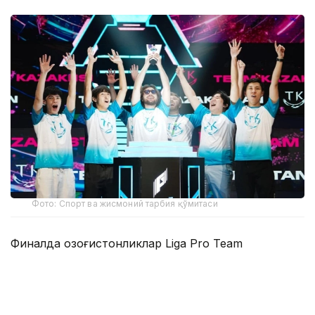
Фото: Спорт ва жисмоний тарбия қўмитаси
Финалда қозоғистонликлар Liga Pro Team
жамоасини 2:1 ҳисобида қийин кечган ўйинда
мағлуб этиб, мусобақанинг олтин медалини қўлга
киритишди.