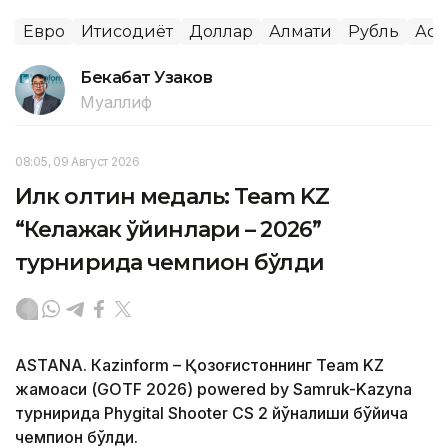
Евро
Иқтисодиёт
Доллар
Алмати
Рубль
Аст
Бекабат Узаков
Муаллиф
08:05, 09 Август 2026
Илк олтин медаль: Team KZ
“Келажак ўйинлари – 2026”
турнирида чемпион бўлди
ASTANА. Кazinform – Қозоғистоннинг Team KZ
жамоаси (GOTF 2026) powered by Samruk-Kazyna
турнирида Phygital Shooter CS 2 йўналиши бўйича
чемпион бўлди.