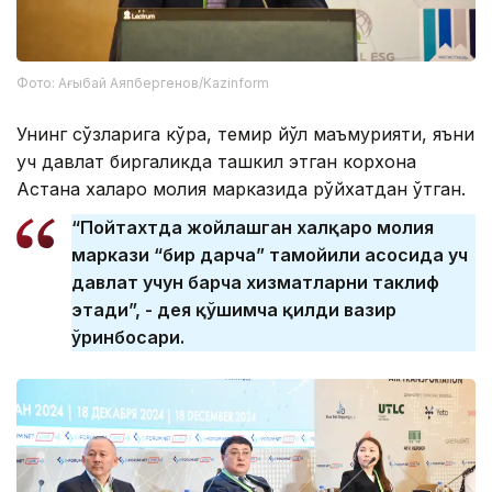
Фото: Ағыбай Аяпбергенов/Kazinform
Унинг сўзларига кўра, темир йўл маъмурияти, яъни
уч давлат биргаликда ташкил этган корхона
Астана халқаро молия марказида рўйхатдан ўтган.
“Пойтахтда жойлашган халқаро молия
маркази “бир дарча” тамойили асосида уч
давлат учун барча хизматларни таклиф
этади”, - дея қўшимча қилди вазир
ўринбосари.