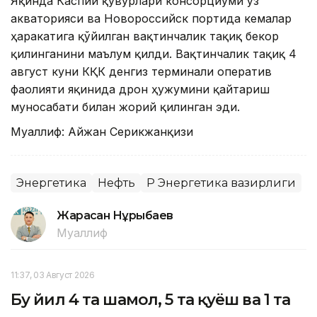
Яқинда Каспий қувурлари консорциуми ўз
акваторияси ва Новороссийск портида кемалар
ҳаракатига қўйилган вақтинчалик тақиқ бекор
қилинганини маълум қилди. Вақтинчалик тақиқ 4
август куни КҚК денгиз терминали оператив
фаолияти яқинида дрон ҳужумини қайтариш
муносабати билан жорий қилинган эди.
Муаллиф: Айжан Серикжанқизи
Энергетика
Нефть
ҚР Энергетика вазирлиги
Жарасқан Нұрыбаев
Муаллиф
11:37, 03 Август 2026
Бу йил 4 та шамол, 5 та қуёш ва 1 та