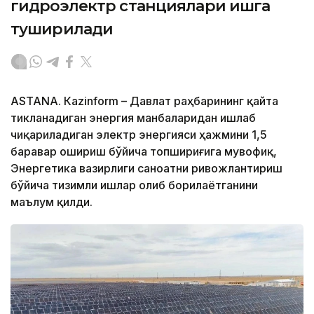
гидроэлектр станциялари ишга
туширилади
ASTANА. Кazinform – Давлат раҳбарининг қайта
тикланадиган энергия манбаларидан ишлаб
чиқариладиган электр энергияси ҳажмини 1,5
баравар ошириш бўйича топшириғига мувофиқ,
Энергетика вазирлиги саноатни ривожлантириш
бўйича тизимли ишлар олиб борилаётганини
маълум қилди.