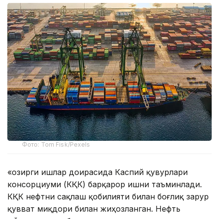
Фото: Tom Fisk/Pexels
«Ҳозирги ишлар доирасида Каспий қувурлари
консорциуми (КҚК) барқарор ишни таъминлади.
КҚК нефтни сақлаш қобилияти билан боғлиқ зарур
қувват миқдори билан жиҳозланган. Нефть