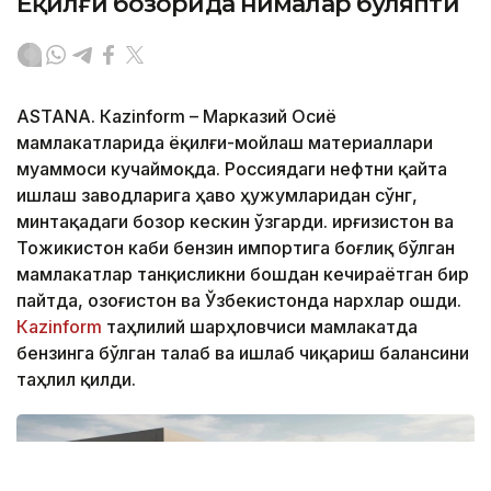
Ёқилғи бозорида нималар бўляпти
ASTANА. Кazinform – Марказий Осиё
мамлакатларида ёқилғи-мойлаш материаллари
муаммоси кучаймоқда. Россиядаги нефтни қайта
ишлаш заводларига ҳаво ҳужумларидан сўнг,
минтақадаги бозор кескин ўзгарди. Қирғизистон ва
Тожикистон каби бензин импортига боғлиқ бўлган
мамлакатлар танқисликни бошдан кечираётган бир
пайтда, Қозоғистон ва Ўзбекистонда нархлар ошди.
Кazinform
таҳлилий шарҳловчиси мамлакатда
бензинга бўлган талаб ва ишлаб чиқариш балансини
таҳлил қилди.