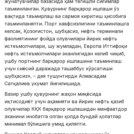
жўнатувчилар базасида ҳам тегишли сиғимлар
таъминланган. Қувурнинг барқарор ишлаши ўз
вақтида таъмирлаш ва сармоя киритиш ҳисобига
таъминланяпти. Порт хавфсизлигини таъминлашга
келсак, Қозоғистон, шубҳасиз, нефть терминали
фаолиятининг фойда олувчилари йирик нефть
истеъмолчилари, шу жумладан, Европа Иттифоқи
нефть истеъмолчилари эканлигидан келиб чиқиб,
ушбу портнинг барқарор ишлашини таъминлаш
учун сиёсий даражада ташаббус кўрсатиши
шубҳасиз», – дея тушунтирди Алмасадам
Сатқалиев Ҳукумат йиғилишида.
Вазир ушбу қувурнинг жаҳон миқёсида
иқтисодиёт учун аҳамияти ва йирик нефть қазиб
олувчилар КҚК барқарор ишлашидан манфаатдор
эканини инобатга олган ҳолда бундай ҳолатлар
минимал бўлишига умид қиляпти.