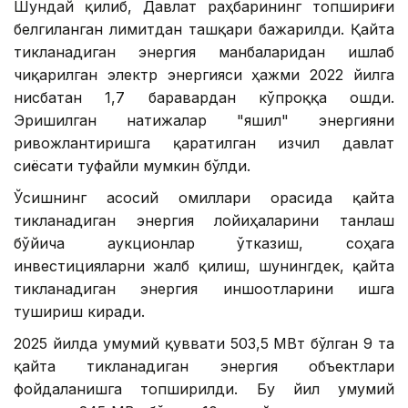
Шундай қилиб, Давлат раҳбарининг топшириғи
белгиланган лимитдан ташқари бажарилди. Қайта
тикланадиган энергия манбаларидан ишлаб
чиқарилган электр энергияси ҳажми 2022 йилга
нисбатан 1,7 баравардан кўпроққа ошди.
Эришилган натижалар "яшил" энергияни
ривожлантиришга қаратилган изчил давлат
сиёсати туфайли мумкин бўлди.
Ўсишнинг асосий омиллари орасида қайта
тикланадиган энергия лойиҳаларини танлаш
бўйича аукционлар ўтказиш, соҳага
инвестицияларни жалб қилиш, шунингдек, қайта
тикланадиган энергия иншоотларини ишга
тушириш киради.
2025 йилда умумий қуввати 503,5 МВт бўлган 9 та
қайта тикланадиган энергия объектлари
фойдаланишга топширилди. Бу йил умумий