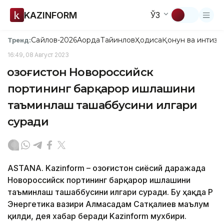
KAZINFORM
ЎЗ
Сайлов-2026
Ақорда
Тайинлов
Ҳодиса
Қонун ва интизо
Тренд:
16:49, 08 Август 2023
Қозоғистон Новороссийск
портининг барқарор ишлашини
таъминлаш ташаббусини илгари
суради
ASTANA. Kazinform – Қозоғистон сиёсий даражада
Новороссийск портининг барқарор ишлашини
таъминлаш ташаббусини илгари суради. Бу ҳақда ҚР
Энергетика вазири Алмасадам Сатқалиев маълум
қилди, дея хабар беради Kazinform мухбири.