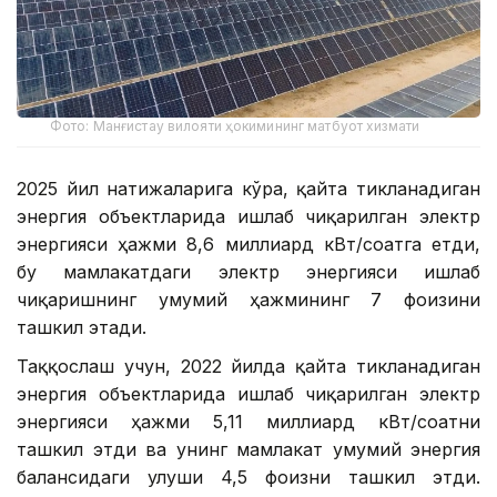
Фото: Манғистау вилояти ҳокимининг матбуот хизмати
2025 йил натижаларига кўра, қайта тикланадиган
энергия объектларида ишлаб чиқарилган электр
энергияси ҳажми 8,6 миллиард кВт/соатга етди,
бу мамлакатдаги электр энергияси ишлаб
чиқаришнинг умумий ҳажмининг 7 фоизини
ташкил этади.
Таққослаш учун, 2022 йилда қайта тикланадиган
энергия объектларида ишлаб чиқарилган электр
энергияси ҳажми 5,11 миллиард кВт/соатни
ташкил этди ва унинг мамлакат умумий энергия
балансидаги улуши 4,5 фоизни ташкил этди.