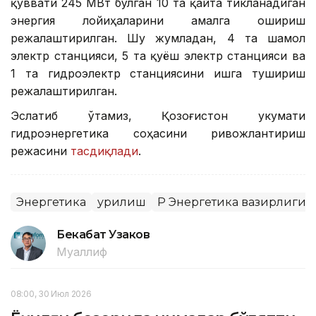
қуввати 245 МВт бўлган 10 та қайта тикланадиган
энергия лойиҳаларини амалга ошириш
режалаштирилган. Шу жумладан, 4 та шамол
электр станцияси, 5 та қуёш электр станцияси ва
1 та гидроэлектр станциясини ишга тушириш
режалаштирилган.
Эслатиб ўтамиз, Қозоғистон Ҳукумати
гидроэнергетика соҳасини ривожлантириш
режасини
тасдиқлади
.
Энергетика
Қурилиш
ҚР Энергетика вазирлиги
Бекабат Узаков
Муаллиф
08:00, 30 Июл 2026