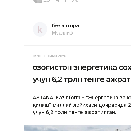
без автора
Муаллиф
09:08, 30 Июл 2026
Қозоғистон энергетика с
учун 6,2 трлн тенге ажра
ASTANА. Кazinform – “Энергетика ва
қилиш” миллий лойиҳаси доирасида 
учун 6,2 трлн тенге ажратилган.