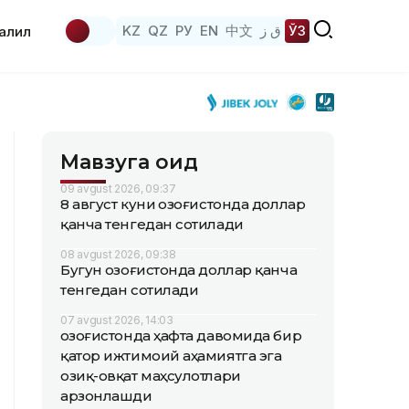
KZ
QZ
РУ
EN
中文
ق ز
ЎЗ
аҳлил
Мавзуга оид
09 avgust 2026, 09:37
8 август куни Қозоғистонда доллар
қанча тенгедан сотилади
08 avgust 2026, 09:38
Бугун Қозоғистонда доллар қанча
тенгедан сотилади
07 avgust 2026, 14:03
Қозоғистонда ҳафта давомида бир
қатор ижтимоий аҳамиятга эга
озиқ-овқат маҳсулотлари
арзонлашди