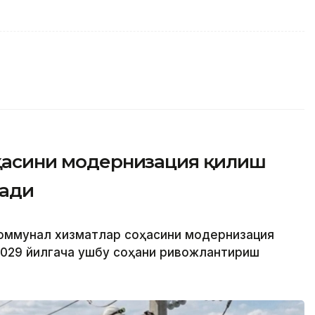
оҳасини модернизация қилиш
тади
 коммунал хизматлар соҳасини модернизация
2029 йилгача ушбу соҳани ривожлантириш