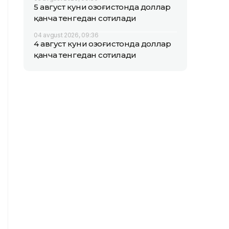
5 август куни Қозоғистонда доллар
қанча тенгедан сотилади
04 avgust 2026, 09:36
4 август куни Қозоғистонда доллар
қанча тенгедан сотилади