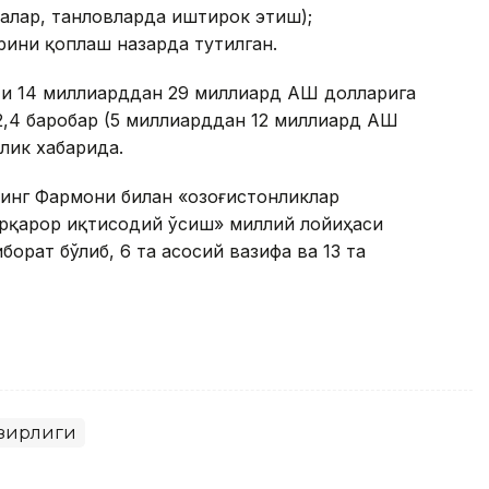
алар, танловларда иштирок этиш);
ини қоплаш назарда тутилган.
и 14 миллиарддан 29 миллиард AҚШ долларига
,4 баробар (5 миллиарддан 12 миллиард AҚШ
рлик хабарида.
нинг Фармони билан «Қозоғистонликлар
рқарор иқтисодий ўсиш» миллий лойиҳаси
борат бўлиб, 6 та асосий вазифа ва 13 та
азирлиги