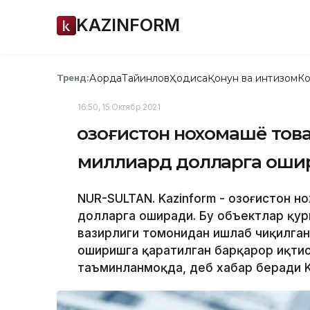
KAZINFORM
Ақорда
Тайинлов
Ҳодиса
Қонун ва интизом
Ко
Тренд:
16:50, 15 Октябр 2021
Қозоғистон нохомашё тов
миллиард долларга оши
NUR-SULTAN. Kazinform - Қозоғистон 
долларга оширади. Бу объектлар қур
вазирлиги томонидан ишлаб чиқилган
оширишга қаратилган барқарор иқти
таъминланмоқда, деб хабар беради K