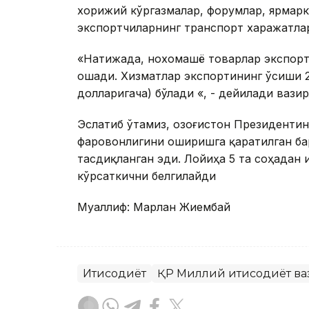
хорижий кўргазмалар, форумлар, ярмарк
экспортчиларнинг транспорт харажатлар
«Натижада, нохомашё товарлар экспорт
ошади. Хизматлар экспортининг ўсиши 2
долларигача) бўлади «, - дейилади вази
Эслатиб ўтамиз, Қозоғистон Президенти
фаровонлигини оширишга қаратилган ба
тасдиқланган эди. Лойиҳа 5 та соҳадан и
кўрсаткични белгилайди
Муаллиф: Марлан Жиембай
Иқтисодиёт
ҚР Миллий иқтисодиёт в