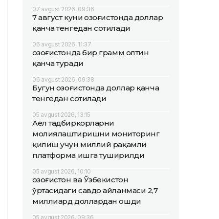
07 avgust 2026, 09:36
7 август куни Қозоғистонда доллар
қанча тенгедан сотилади
06 avgust 2026, 11:37
Қозоғистонда бир грамм олтин
қанча туради
06 avgust 2026, 09:38
Бугун Қозоғистонда доллар қанча
тенгедан сотилади
05 avgust 2026, 13:15
Аёл тадбиркорларни
молиялаштиришни мониторинг
қилиш учун миллий рақамли
платформа ишга туширилди
05 avgust 2026, 10:10
Қозоғистон ва Ўзбекистон
ўртасидаги савдо айланмаси 2,7
миллиард доллардан ошди
05 avgust 2026, 09:36