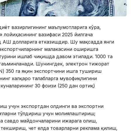
диёт вазирлигининг маълумотларига кўра,
 лойиҳасининг вазифаси 2025 йилгача
 AҚШ долларига етказишдир. Шу мақсадда янги
экспортчиларнинг малакасини оширишга
турини ишлаб чиқишда давом этилади. 1000 та
 таъминланади. Шунингдек, электрон тижорат
N) 350 га яқин экспортчини ишга тушириш
нинг халқаро талабларга мувофиқлигини
куналарининг 30 фоизи (250 дан ортиқ)
иш учун экспортдан олдинги ва экспортни
ағларни тўлдириш учун молиялаштириш;
ва савдо майдончаларини ижарага олиш,
 текшириш, чет елда товарларни реклама қилиш,