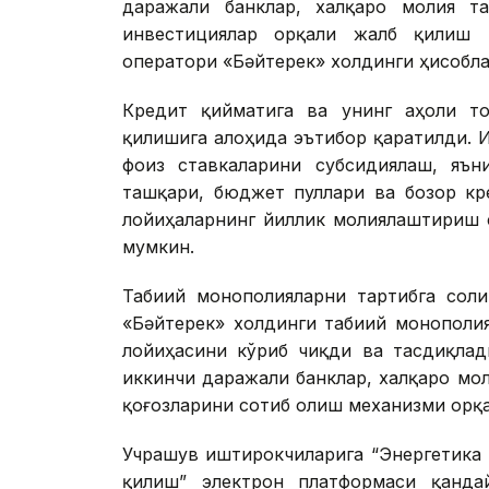
даражали банклар, халқаро молия т
инвестициялар орқали жалб қилиш 
оператори «Бәйтерек» холдинги ҳисобла
Кредит қийматига ва унинг аҳоли то
қилишига алоҳида эътибор қаратилди. 
фоиз ставкаларини субсидиялаш, яън
ташқари, бюджет пуллари ва бозор кр
лойиҳаларнинг йиллик молиялаштириш 
мумкин.
Табиий монополияларни тартибга соли
«Бәйтерек» холдинги табиий монополия
лойиҳасини кўриб чиқди ва тасдиқлади
иккинчи даражали банклар, халқаро мо
қоғозларини сотиб олиш механизми орқа
Учрашув иштирокчиларига “Энергетика
қилиш” электрон платформаси қанд