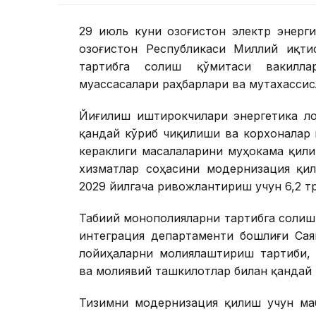
29 июль куни Қозоғистон электр энерг
Қозоғистон Республикаси Миллий иқти
тартибга солиш қўмитаси вакилла
муассасалари раҳбарлари ва мутахассис
Йиғилиш иштирокчилари энергетика ло
қандай кўриб чиқилиши ва корхоналар
кераклиги масалаларини муҳокама қили
хизматлар соҳасини модернизация қи
2029 йилгача ривожлантириш учун 6,2 тр
Табиий монополияларни тартибга солиш
интеграция департаменти бошлиғи Сая
лойиҳаларни молиялаштириш тартиби, 
ва молиявий ташкилотлар билан қандай
Тизимни модернизация қилиш учун маб