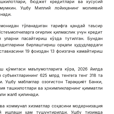
ашкилотлари, бюджет кредитлари ва хусусий
мумкин. Ушбу Миллий лойиҳанинг молиявий
нади.
монидан тўланадиган тарифга қандай таъсир
Истеъмолчиларга оғирлик қилмаслик учун кредит
и уларни пасайтириш кўзда тутилган. Бундан
едитларини бирлаштириш орқали ҳудудлардаги
ставкасини 19 фоиздан 13 фоизгача камайтириш
ш қўмитаси маълумотларига кўра, 2026 йилда
 субъектларининг 625 млрд тенгега тенг 318 та
. Ушбу маблағлар Қозоғистон Тараққиёт Банки,
лия ташкилотлари ва ҳокимликларнинг қимматли
ли жалб қилинади.
 ва коммунал хизматлар соҳасини модернизация
ай ишлаши ҳам тушунтирилди. Ушбу тизимда