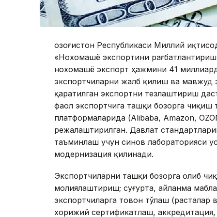
Қозоғистон Республикаси Миллий иқтисо
«Нохомашё экспортини рағбатлантириш»
нохомашё экспорт ҳажмини 41 миллиард
экспортчиларни жалб қилиш ва мавжуд 
қаратилган экспортни тезлаштириш дас
фаол экспортчига ташқи бозорга чиқиш
платформаларида (Alibaba, Amazon, ОZO
режалаштирилган. Давлат стандартлари
таъминлаш учун синов лабораторияси ус
модернизация қилинади.
Экспортчиларни ташқи бозорга олиб чиқ
молиялаштириш; суғурта, айланма мабл
экспортчиларга товон тўлаш (расталар 
хорижий сертификатлаш, аккредитация,