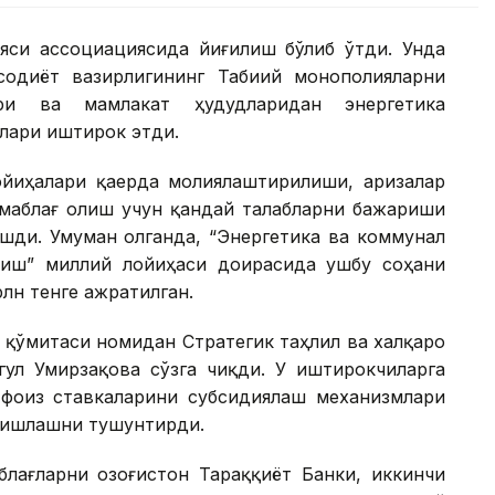
ияси ассоциациясида йиғилиш бўлиб ўтди. Унда
содиёт вазирлигининг Табиий монополияларни
ри ва мамлакат ҳудудларидан энергетика
лари иштирок этди.
йиҳалари қаерда молиялаштирилиши, аризалар
 маблағ олиш учун қандай талабларни бажариши
шди. Умуман олганда, “Энергетика ва коммунал
лиш” миллий лойиҳаси доирасида ушбу соҳани
лн тенге ажратилган.
 қўмитаси номидан Стратегик таҳлил ва халқаро
гул Умирзақова сўзга чиқди. У иштирокчиларга
фоиз ставкаларини субсидиялаш механизмлари
 ишлашни тушунтирди.
лағларни Қозоғистон Тараққиёт Банки, иккинчи