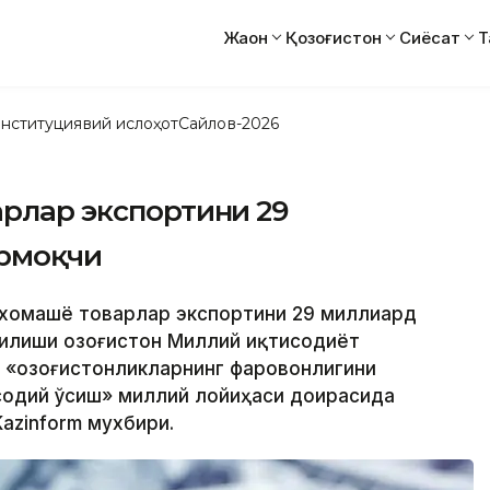
Жаҳон
Қозоғистон
Сиёсат
Т
нституциявий ислоҳот
Сайлов-2026
арлар экспортини 29
рмоқчи
нохомашё товарлар экспортини 29 миллиард
илиши Қозоғистон Миллий иқтисодиёт
 «Қозоғистонликларнинг фаровонлигини
содий ўсиш» миллий лойиҳаси доирасида
azinform мухбири.