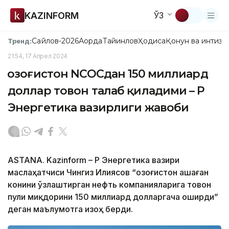
KAZINFORM
ЎЗ
Сайлов-2026
Ақорда
Тайинлов
Ҳодиса
Қонун ва интизо
Тренд:
21:54, 17 Апрел 2024
Қозоғистон NCOCдан 150 миллиард
доллар товон талаб қиладими – ҚР
Энергетика вазирлиги жавоби
ASTANA. Kazinform – ҚР Энергетика вазири
маслаҳатчиси Чингиз Илиясов “Қозоғистон Қашаған
конини ўзлаштирган нефть компанияларига товон
пули миқдорини 150 миллиард долларгача оширди”
деган маълумотга изоҳ берди.