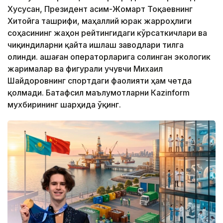
Хусусан, Президент Қасим-Жомарт Тоқаевнинг
Хитойга ташрифи, маҳаллий юрак жарроҳлиги
соҳасининг жаҳон рейтингидаги кўрсаткичлари ва
чиқиндиларни қайта ишлаш заводлари тилга
олинди. Қашаған операторларига солинган экологик
жарималар ва фигурали учувчи Михаил
Шайдоровнинг спортдаги фаолияти ҳам четда
қолмади. Батафсил маълумотларни Кazinform
мухбирининг шарҳида ўқинг.