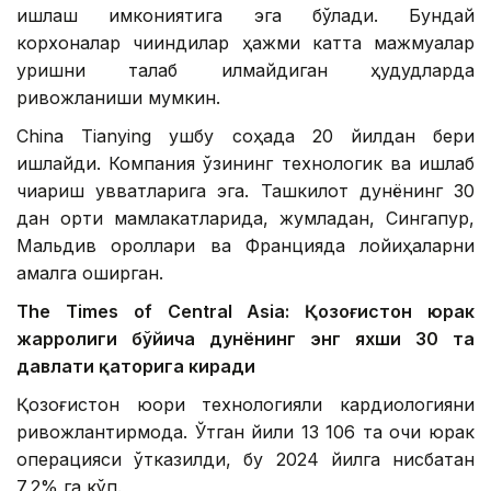
ишлаш имкониятига эга бўлади. Бундай
корхоналар чиқиндилар ҳажми катта мажмуалар
қуришни талаб қилмайдиган ҳудудларда
ривожланиши мумкин.
China Tianying ушбу соҳада 20 йилдан бери
ишлайди. Компания ўзининг технологик ва ишлаб
чиқариш қувватларига эга. Ташкилот дунёнинг 30
дан ортиқ мамлакатларида, жумладан, Сингапур,
Мальдив ороллари ва Францияда лойиҳаларни
амалга оширган.
The Times of Central Asia: Қозоғистон юрак
жарроҳлиги бўйича дунёнинг энг яхши 30 та
давлати қаторига киради
Қозоғистон юқори технологияли кардиологияни
ривожлантирмоқда. Ўтган йили 13 106 та очиқ юрак
операцияси ўтказилди, бу 2024 йилга нисбатан
7,2% га кўп.