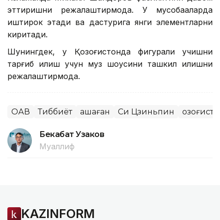
эттиришни режалаштирмоқда. У мусобақаларда
иштирок этади ва дастурига янги элементларни
киритади.
Шунингдек, у Қозоғистонда фигурали учишни
тарғиб қилиш учун муз шоусини ташкил қилишни
режалаштирмоқда.
ОАВ
Тиббиёт
Қашаған
Си Цзиньпин
Қозоғист
Бекабат Узаков
Муаллиф
KAZINFORM