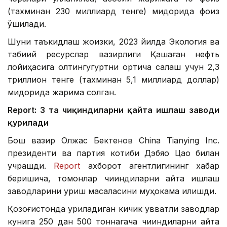
(тахминан 230 миллиард тенге) миқдорида фоиз
қўшилади.
Шуни таъкидлаш жоизки, 2023 йилда Экология ва
табиий ресурслар вазирлиги Қашаған нефть
лойиҳасига олтингугуртни ортиқча сақлаш учун 2,3
триллион тенге (тахминан 5,1 миллиард доллар)
миқдорида жарима солган.
Report: 3 та чиқиндиларни қайта ишлаш заводи
қурилади
Бош вазир Олжас Бектенов China Tianying Inc.
президенти ва партия котиби Дэбяо Цао билан
учрашди.
Report
ахборот агентлигининг хабар
беришича, томонлар чиқиндиларни қайта ишлаш
заводларини қуриш масаласини муҳокама қилишди.
Қозоғистонда қуриладиган кичик қувватли заводлар
кунига 250 дан 500 тоннагача чиқиндиларни қайта