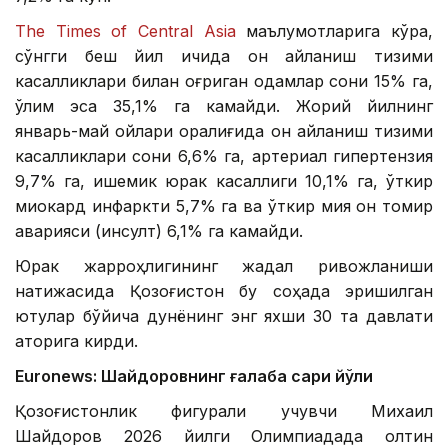
The Times of Central Asia
маълумотларига кўра,
сўнгги беш йил ичида қон айланиш тизими
касалликлари билан оғриган одамлар сони 15% га,
ўлим эса 35,1% га камайди. Жорий йилнинг
январь-май ойлари оралиғида қон айланиш тизими
касалликлари сони 6,6% га, артериал гипертензия
9,7% га, ишемик юрак касаллиги 10,1% га, ўткир
миокард инфаркти 5,7% га ва ўткир мия қон томир
аварияси (инсулт) 6,1% га камайди.
Юрак жарроҳлигининг жадал ривожланиши
натижасида Қозоғистон бу соҳада эришилган
ютуқлар бўйича дунёнинг энг яхши 30 та давлати
қаторига кирди.
Euronews: Шайдоровнинг ғалаба сари йўли
Қозоғистонлик фигурали учувчи Михаил
Шайдоров 2026 йилги Олимпиадада олтин