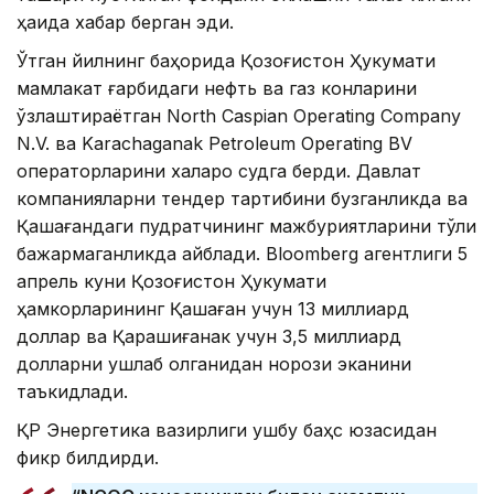
ҳақида хабар берган эди.
Ўтган йилнинг баҳорида Қозоғистон Ҳукумати
мамлакат ғарбидаги нефть ва газ конларини
ўзлаштираётган North Caspian Operating Company
N.V. ва Karachaganak Petroleum Operating BV
операторларини халқаро судга берди. Давлат
компанияларни тендер тартибини бузганликда ва
Қашағандаги пудратчининг мажбуриятларини тўлиқ
бажармаганликда айблади. Bloomberg агентлиги 5
апрель куни Қозоғистон Ҳукумати
ҳамкорларининг Қашаған учун 13 миллиард
доллар ва Қарашиғанак учун 3,5 миллиард
долларни ушлаб қолганидан норози эканини
таъкидлади.
ҚР Энергетика вазирлиги ушбу баҳс юзасидан
фикр билдирди.