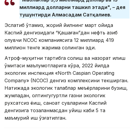
миллиард долларни ташкил этади", – дея
тушунтирди Алмасадам Сатқалиев.
Эслатиб ўтамиз, жорий йилнинг март ойида
Каспий денгизидаги “Қашаған”дан нефть қазиб
олувчи NCOC компаниясига 12 миллиард 419
миллион тенге жарима солинган эди.
Атроф-муҳитни тартибга солиш ва назорат қилиш
қўмитаси маълумотларига кўра, 2022 йилда
экологик инспекция «North Caspian Operating
Company» (NCOC) денгиз комплексини текширган.
Натижада экологик талаблар меъёрларини бузиш,
жумладан, олтингугуртли газни экологик
рухсатсиз ёқиш, саноат сувларини Каспий
денгизига тозаланмасдан қуйиш каби 5 та
маъмурий иш қўзғатилган.