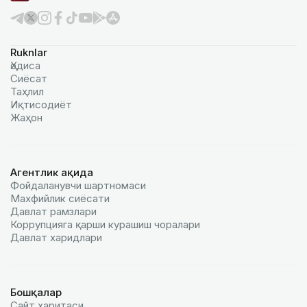
Ruknlar
Ҳодиса
Сиёсат
Таҳлил
Иқтисодиёт
Жаҳон
Агентлик ҳақида
Фойдаланувчи шартномаси
Махфийлик сиёсати
Давлат рамзлари
Коррупцияга қарши курашиш чоралари
Давлат харидлари
Бошқалар
Сайт харитаси