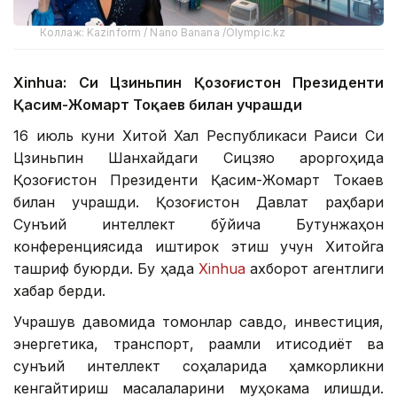
Коллаж: Kazinform / Nano Banana /Olympic.kz
Xinhuа: Си Цзиньпин Қозоғистон Президенти
Қасим-Жомарт Тоқаев билан учрашди
16 июль куни Хитой Халқ Республикаси Раиси Си
Цзиньпин Шанхайдаги Сицзяо қароргоҳида
Қозоғистон Президенти Қасим-Жомарт Токаев
билан учрашди. Қозоғистон Давлат раҳбари
Сунъий интеллект бўйича Бутунжаҳон
конференциясида иштирок этиш учун Хитойга
ташриф буюрди. Бу ҳақда
Xinhuа
ахборот агентлиги
хабар берди.
Учрашув давомида томонлар савдо, инвестиция,
энергетика, транспорт, рақамли иқтисодиёт ва
сунъий интеллект соҳаларида ҳамкорликни
кенгайтириш масалаларини муҳокама қилишди.