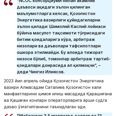
“NCOC консорциуми билан ҳакамлик
даъвоси ҳақидаги эълон қилинган
маълумотларга келсак, Қозоғистон
Энергетика вазирлиги қуйидагиларни
эълон қилади: Шимолий Каспий лойиҳаси
бўйича маҳсулот тақсимоти тўғрисидаги
битим қоидаларига кўра, арбитраж
низолари ва даъволари тафсилотлари
ошкора этилмайди. Бу алоҳида тижорат
низоси бўлиб, томонлар арбитраж тартиб-
қоидалари доирасида ҳал қилмоқчи”, –
деди Чингиз Илиясов.
2023 йил апрель ойида Қозоғистон Энергетика
вазири Алмасадам Сатқалиев Қозоғистон халқи
манфаатларини ҳимоя қилиш мақсадида Қарашиғанақ
ва Қашаған конлари операторларига қарши судга
даъво қўзғатилганини таъкидлаган эди.
"Маблағлар 3,5 миллиард доллар ва 13