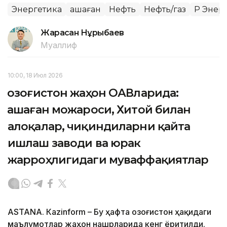
Энергетика
Қашаған
Нефть
Нефть/газ
ҚР Энер
Жарасқан Нұрыбаев
Муаллиф
10:00, 18 Июл 2026
Қозоғистон жаҳон ОАВларида:
Қашаған можароси, Хитой билан
алоқалар, чиқиндиларни қайта
ишлаш заводи ва юрак
жарроҳлигидаги муваффақиятлар
ASTANА. Кazinform – Бу ҳафта Қозоғистон ҳақидаги
маълумотлар жаҳон нашрларида кенг ёритилди.