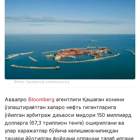
Фото: facebook.com/ncoc.kz
Аввалроқ
Bloomberg
агентлиги Қашаған конини
ўзлаштираётган халқаро нефть гигантларига
қўйилган арбитраж даъвоси миқдори 150 миллиард
долларга (67,3 триллион тенге) оширилгани ва
улар харажатлар бўйича келишмовчиликдан
ташқари йўқотилган фойдани қоплашни талаб қилгани