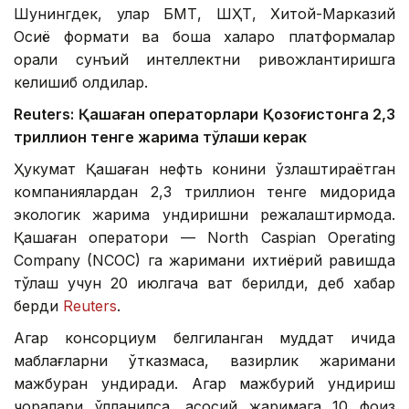
Шунингдек, улар БМТ, ШҲТ, Хитой-Марказий
Осиё формати ва бошқа халқаро платформалар
орқали сунъий интеллектни ривожлантиришга
келишиб олдилар.
Reuters: Қашаған операторлари Қозоғистонга 2,3
триллион тенге жарима тўлаши керак
Ҳукумат Қашаған нефть конини ўзлаштираётган
компаниялардан 2,3 триллион тенге миқдорида
экологик жарима ундиришни режалаштирмоқда.
Қашаған оператори — North Caspian Operating
Company (NCOC) га жаримани ихтиёрий равишда
тўлаш учун 20 июлгача вақт берилди, деб хабар
берди
Reuters
.
Агар консорциум белгиланган муддат ичида
маблағларни ўтказмаса, вазирлик жаримани
мажбуран ундиради. Агар мажбурий ундириш
чоралари қўлланилса, асосий жаримага 10 фоиз