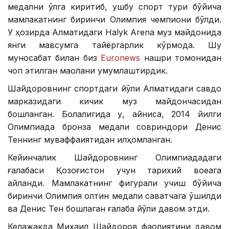
медални қўлга киритиб, ушбу спорт тури бўйича
мамлакатнинг биринчи Олимпия чемпиони бўлди.
У ҳозирда Алматидаги Halyk Arena муз майдонида
янги мавсумга тайёргарлик кўрмоқда. Шу
муносабат билан биз
Euronews
нашри томонидан
чоп этилган мақолани умумлаштирдик.
Шайдоровнинг спортдаги йўли Алматидаги савдо
марказидаги кичик муз майдончасидан
бошланган. Болалигида у, айниқса, 2014 йилги
Олимпиада бронза медали совриндори Денис
Теннинг муваффақиятидан илҳомланган.
Кейинчалик Шайдоровнинг Олимпиададаги
ғалабаси Қозоғистон учун тарихий воқеага
айланди. Мамлакатнинг фигурали учиш бўйича
биринчи Олимпия олтин медали саватчага қўшилди
ва Денис Тен бошлаган ғалаба йўли давом этди.
Келажакда Михаил Шайдоров фаолиятини давом