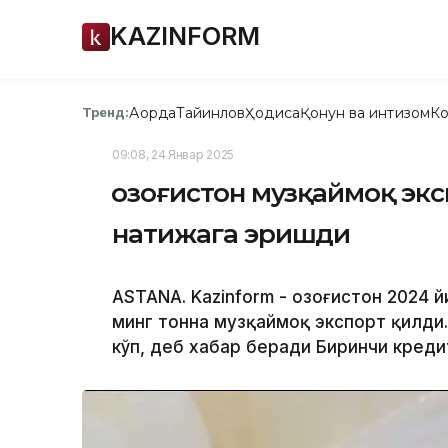
KAZINFORM
Ақорда
Тайинлов
Ҳодиса
Қонун ва интизом
Ко
Тренд:
09:08, 24 Январ 2025
Қозоғистон музқаймоқ эк
натижага эришди
ASTANА. Kazinform - Қозоғистон 2024
минг тонна музқаймоқ экспорт қилди.
кўп, деб хабар беради Биринчи креди