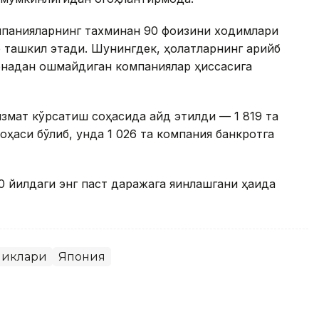
омпанияларнинг тахминан 90 фоизини ходимлари
 ташкил этади. Шунингдек, ҳолатларнинг қарийб
енадан ошмайдиган компаниялар ҳиссасига
змат кўрсатиш соҳасида қайд этилди — 1 819 та
оҳаси бўлиб, унда 1 026 та компания банкротга
 йилдаги энг паст даражага яқинлашгани ҳақида
ликлари
Япония