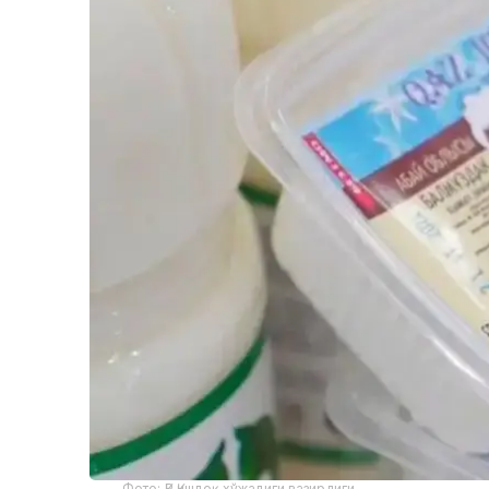
Фото: ҚР Қишлоқ хўжалиги вазирлиги