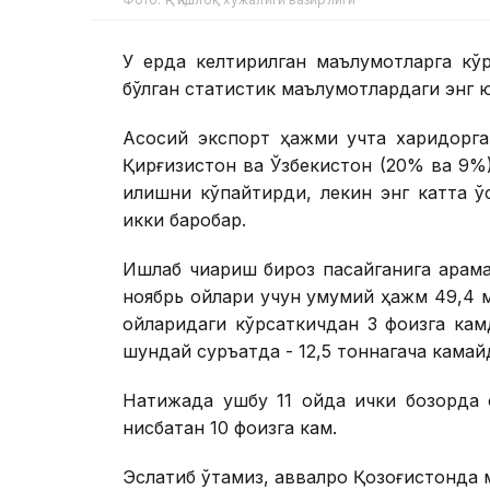
У ерда келтирилган маълумотларга кў
бўлган статистик маълумотлардаги энг ю
Асосий экспорт ҳажми учта харидорга
Қирғизистон ва Ўзбекистон (20% ва 9%)
қилишни кўпайтирди, лекин энг катта 
икки баробар.
Ишлаб чиқариш бироз пасайганига қарама
ноябрь ойлари учун умумий ҳажм 49,4 м
ойларидаги кўрсаткичдан 3 фоизга ка
шундай суръатда - 12,5 тоннагача камай
Натижада ушбу 11 ойда ички бозорда с
нисбатан 10 фоизга кам.
Эслатиб ўтамиз, аввалроқ Қозоғистонда м