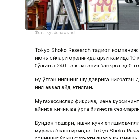
Фото: kyodonews.net
Tokyo Shoko Research тадқиқот компания
июнь ойлари оралиғида қарзи камида 10
бўлган 5 346 та компания банкрот деб то
Бу ўтган йилнинг шу даврига нисбатан 7,
йил аввал қайд этилган.
Мутахассислар фикрича, иена курсинин
айниқса кичик ва ўрта бизнесга сезиларл
Бундан ташқари, ишчи кучи етишмовчили
мураккаблаштирмоқда. Tokyo Shoko Rese
сонининг ўсиш суръати янада кучайиши 