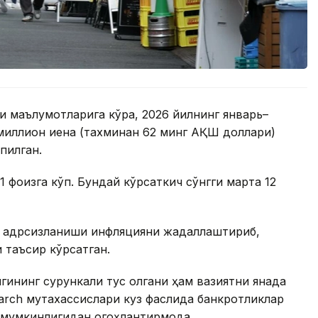
си маълумотларига кўра, 2026 йилнинг январь–
 миллион иена (тахминан 62 минг АҚШ доллари)
пилган.
1 фоизга кўп. Бундай кўрсаткич сўнгги марта 12
г қадрсизланиши инфляцияни жадаллаштириб,
и таъсир кўрсатган.
гининг сурункали тус олгани ҳам вазиятни янада
arch мутахассислари куз фаслида банкротликлар
мумкинлигидан огоҳлантирмоқда.