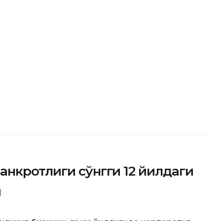
нкротлиги сўнгги 12 йилдаги
и