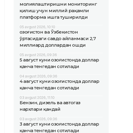
молиялаштиришни мониторинг
қилиш учун миллий рақамли
платформа ишга туширилди
05 avgust 2026, 10:10
Қозоғистон ва Ўзбекистон
ўртасидаги савдо айланмаси 2,7
миллиард доллардан ошди
05 avgust 2026, 09:36
5 август куни Қозоғистонда доллар
қанча тенгедан сотилади
04 avgust 2026, 09:36
4 август куни Қозоғистонда доллар
қанча тенгедан сотилади
03 avgust 2026, 11:10
Бензин, дизель ва автогаз
нархлари қандай
03 avgust 2026, 09:36
3 август куни Қозоғистонда доллар
қанча тенгедан сотилади