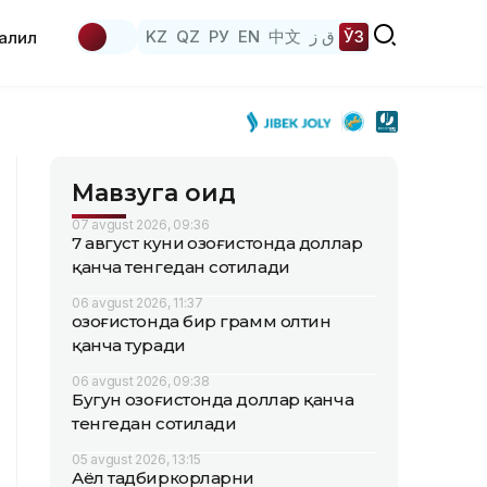
KZ
QZ
РУ
EN
中文
ق ز
ЎЗ
аҳлил
Мавзуга оид
07 avgust 2026, 09:36
7 август куни Қозоғистонда доллар
қанча тенгедан сотилади
06 avgust 2026, 11:37
Қозоғистонда бир грамм олтин
қанча туради
06 avgust 2026, 09:38
Бугун Қозоғистонда доллар қанча
тенгедан сотилади
05 avgust 2026, 13:15
Аёл тадбиркорларни