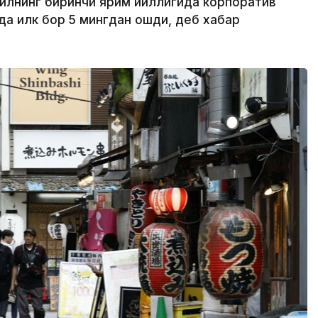
йилнинг биринчи ярим йиллигида корпоратив
ида илк бор 5 мингдан ошди, деб хабар