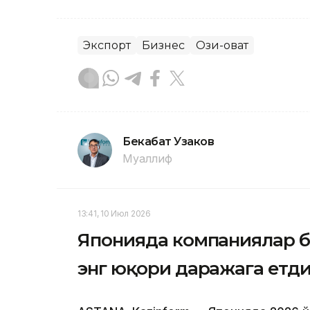
Экспорт
Бизнес
Озиқ-овқат
Бекабат Узаков
Муаллиф
13:41, 10 Июл 2026
Японияда компаниялар ба
энг юқори даражага етд