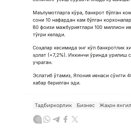
Маълумотларга кўра, банкрот бўлган к
сони 10 нафардан кам бўлган корхоналар
80 фоизи мажбуриятлари 100 миллион и
тўғри келади.
Соҳалар кесимида энг кўп банкротлик хи
ҳолат (+7,2%). Иккинчи ўринда қурилиш с
учраган.
Эслатиб ўтамиз, Япония иенаси сўнгги 40
хабар берилган эди.
Тадбиркорлик
Бизнес
Жаҳон янги