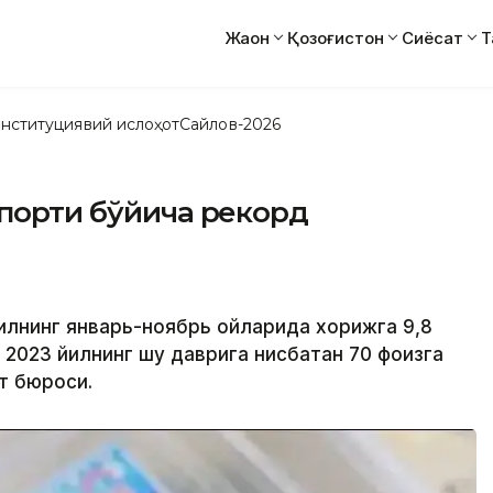
Жаҳон
Қозоғистон
Сиёсат
Т
нституциявий ислоҳот
Сайлов-2026
спорти бўйича рекорд
 йилнинг январь-ноябрь ойларида хорижга 9,8
 2023 йилнинг шу даврига нисбатан 70 фоизга
т бюроси.