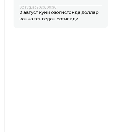
02 avgust 2026, 09:36
2 август куни Қозоғистонда доллар
қанча тенгедан сотилади