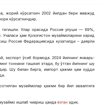
ра, жорий кўрсаткич 2002 йилдан бери мавжуд
қори кўрсаткичдир.
 тегишли. Улар орасида Россия улуши — 69%,
. Учаласи ҳам Қозоғистон музқаймоқларини харид
ўсиш Россия Федерациясида кузатилди – деярли
й, экспорт ўсиб бормоқда. 2024 йилнинг январь-
инг тоннани ташкил этади, бу ўтган йилнинг шу
мдир. Шу билан бирга, импорт ҳажми ҳам худди
ди.
отилган музқаймоқлар ҳажми бир йил аввалгига
узқаймоқ ишлаб чиқариш ҳақида
ёзган
эдик.