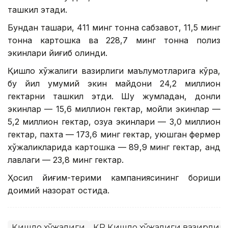
ташкил этади.
Бундан ташқари, 411 минг тонна сабзавот, 11,5 минг
тонна картошка ва 228,7 минг тонна полиз
экинлари йиғиб олинди.
Қишлоқ хўжалиги вазирлиги маълумотларига кўра,
бу йил умумий экин майдони 24,2 миллион
гектарни ташкил этди. Шу жумладан, донли
экинлар — 15,6 миллион гектар, мойли экинлар —
5,2 миллион гектар, озуқа экинлари — 3,0 миллион
гектар, пахта — 173,6 минг гектар, уюшган фермер
хўжаликларида картошка — 89,9 минг гектар, қанд
лавлаги — 23,8 минг гектар.
Ҳосил йиғим-терими кампаниясининг бориши
доимий назорат остида.
Қишлоқ хўжалиги
ҚР Қишлоқ хўжалиги вазирлиг