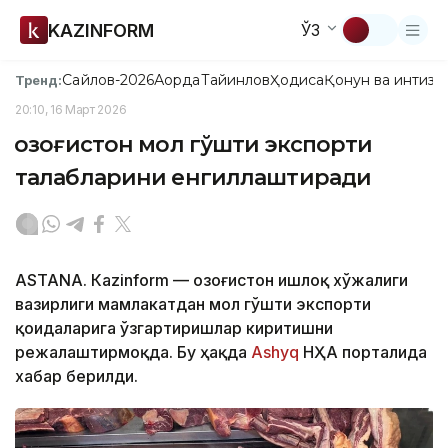
KAZINFORM
ЎЗ
Сайлов-2026
Ақорда
Тайинлов
Ҳодиса
Қонун ва интизо
Тренд:
20:10, 16 Март 2026
Қозоғистон мол гўшти экспорти
талабларини енгиллаштиради
ASTANА. Кazinform — Қозоғистон Қишлоқ хўжалиги
вазирлиги мамлакатдан мол гўшти экспорти
қоидаларига ўзгартиришлар киритишни
режалаштирмоқда. Бу ҳақда
Ashyq
НҲА порталида
хабар берилди.