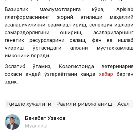
Вазирлик маълумотларига кўра, Apislab
платформасининг жорий этилиши маҳаллий
асаларичиликни рақамлаштириш, селекция ишлари
самарадорлигини ошириш, асалариларнинг
генетик ресурсларини сақлаш, фан ва ишлаб
чиқариш ўртасидаги алоқани мустаҳкамлаш
имконини беради.
Эслатиб ўтамиз, Қозоғистонда ветеринария
соҳаси қандай ўзгараётгани ҳақида
хабар
берган
эдик.
Қишлоқ хўжалиги
Рақамли ривожланиш
Асал
Қ
Бекабат Узаков
Муаллиф