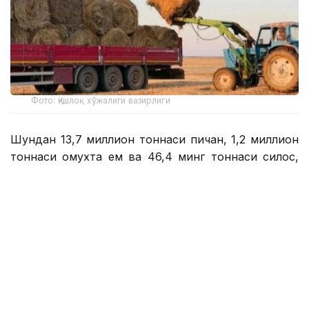
Фото: Қишлоқ хўжалиги вазирлиги
Шундан 13,7 миллион тоннаси пичан, 1,2 миллион
тоннаси омухта ем ва 46,4 минг тоннаси силос,
деб хабар беради ҚР Қишлоқ хўжалиги вазирлиги
матбуот хизмати.
Матбуот хизматининг маълумотларига кўра, ем-
хашак захирасини шакллантириш ишлари Қишлоқ
хўжалиги вазирлиги ва вилоят ҳокимликлари
томонидан биргаликда тасдиқланган 2026-2027
йилларда чорва молларини қишлашга тайёргарлик
кўришга мувофиқ амалга оширилмоқда.