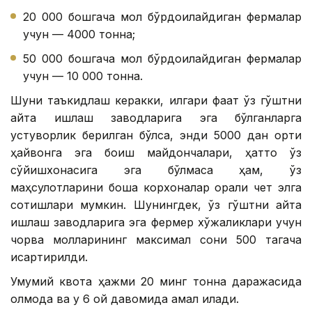
20 000 бошгача мол бўрдоқилайдиган фермалар
учун — 4000 тонна;
50 000 бошгача мол бўрдоқилайдиган фермалар
учун — 10 000 тонна.
Шуни таъкидлаш керакки, илгари фақат ўз гўштни
қайта ишлаш заводларига эга бўлганларга
устуворлик берилган бўлса, энди 5000 дан ортиқ
ҳайвонга эга боқиш майдончалари, ҳатто ўз
сўйишхонасига эга бўлмаса ҳам, ўз
маҳсулотларини бошқа корхоналар орқали чет элга
сотишлари мумкин. Шунингдек, ўз гўштни қайта
ишлаш заводларига эга фермер хўжаликлари учун
чорва молларининг максимал сони 500 тагача
қисқартирилди.
Умумий квота ҳажми 20 минг тонна даражасида
қолмоқда ва у 6 ой давомида амал қилади.