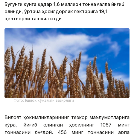
Бугунги кунга қадар 1,6 миллион тонна ғалла йиғиб
олинди, ўртача ҳосилдорлик гектарига 19,1
центнерни ташкил этди.
Фото: Қишлоқ хўжалиги вазирлиги
Вилоят ҳокимликларининг тезкор маълумотларига
кўра, йиғиб олинган ҳосилнинг 1067 минг
тоннасини буғдой, 456 минг тоннасини арпа