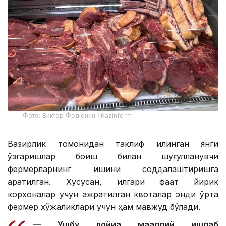
Фото: Виктор Федюнин / Kazinform
Вазирлик томонидан таклиф қилинган янги
ўзгаришлар боқиш билан шуғулланувчи
фермерларнинг ишини соддалаштиришга
қаратилган. Хусусан, илгари фақат йирик
корхоналар учун ажратилган квоталар энди ўрта
фермер хўжаликлари учун ҳам мавжуд бўлади.
— Ушбу лойиҳа маҳаллий ишлаб