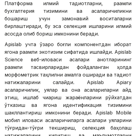
Платформа илмий тадқиқотларни, рақамли
бухгалтерия тизимини ва асаларичиликни
бошқариш учун замонавий воситаларни
бирлаштиради, бу эса селекция ишларини илмий
асосда олиб бориш имконини беради.
Apislab учта ўзаро боғлиқ компонентдан иборат
ягона рақамли экотизим сифатида ишлайди. Apislab
Science веб-иловаси асалари қанотларининг
рақамли тасвирларидан фойдаланган ҳолда
морфометрик таҳлилни амалга оширади ва тадқиқот
натижаларини сақлайди. Apislab Apiary
асаларичилик, уялар ва она асалариларни қайд
этиш, ишлаб чиқариш жараёнларини рўйхатдан
ўтказиш ва ягона идентификация тизимини
шакллантириш имконини беради. Apislab Mobile
мобил иловаси асаларичиларга асалари уяларини
тўғридан-тўғри текшириш, селекция баҳолаш
натижаларини киритиш ва маълумотларни