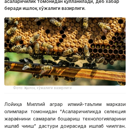
асаларичилик томонидан қўлланилади, деб хабар
беради Қишлоқ хўжалиги вазирлиги.
Фото: Қишлоқ хўжалиги вазирлиги
Лойиҳа Миллий аграр илмий-таълим маркази
олимлари томонидан “Асаларичиликда селекция
жараёнини самарали бошқариш технологияларини
ишлаб чиқиш” дастури доирасида ишлаб чиқилган.