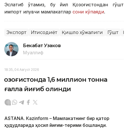
Эслатиб ўтамиз, бу йил Қозоғистондан гўшт
импорт қилувчи мамлакатлар
сони кўпаяди
.
Экспорт
Иқтисодиёт
Қишлоқ хўжалиги
Гўшт
Қ
Бекабат Узаков
Муаллиф
18:35, 04 Август 2026
Қозоғистонда 1,6 миллион тонна
ғалла йиғиб олинди
ASTANА. Кazinform – Мамлакатнинг бир қатор
ҳудудларида ҳосил йиғим-терими бошланди.