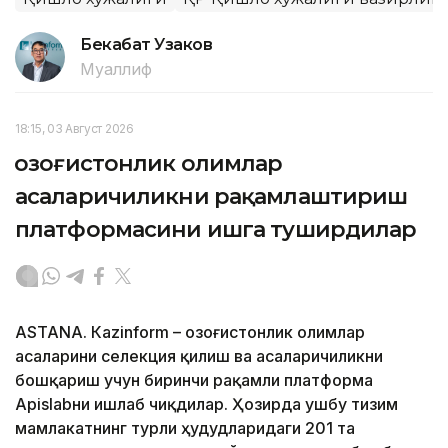
Бекабат Узаков
Муаллиф
18:15, 03 Август 2026
Қозоғистонлик олимлар
асаларичиликни рақамлаштириш
платформасини ишга туширдилар
ASTANА. Кazinform – Қозоғистонлик олимлар
асаларини селекция қилиш ва асаларичиликни
бошқариш учун биринчи рақамли платформа
Apislabни ишлаб чиқдилар. Ҳозирда ушбу тизим
мамлакатнинг турли ҳудудларидаги 201 та