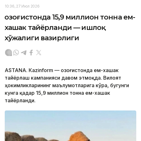
10:36, 27 Июл 2026
Қозоғистонда 15,9 миллион тонна ем-
хашак тайёрланди — Қишлоқ
хўжалиги вазирлиги
ASTANА. Кazinform — Қозоғистонда ем-хашак
тайёрлаш кампанияси давом этмоқда. Вилоят
ҳокимликларининг маълумотларига кўра, бугунги
кунга қадар 15,9 миллион тонна ем-хашак
тайёрланди.