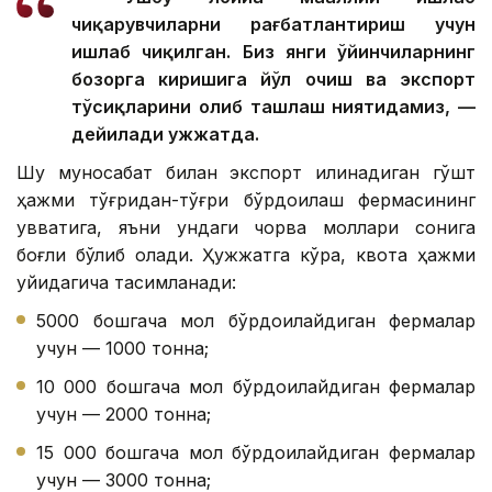
чиқарувчиларни рағбатлантириш учун
ишлаб чиқилган. Биз янги ўйинчиларнинг
бозорга киришига йўл очиш ва экспорт
тўсиқларини олиб ташлаш ниятидамиз, —
дейилади ҳужжатда.
Шу муносабат билан экспорт қилинадиган гўшт
ҳажми тўғридан-тўғри бўрдоқилаш фермасининг
қувватига, яъни ундаги чорва моллари сонига
боғлиқ бўлиб қолади. Ҳужжатга кўра, квота ҳажми
қуйидагича тақсимланади:
5000 бошгача мол бўрдоқилайдиган фермалар
учун — 1000 тонна;
10 000 бошгача мол бўрдоқилайдиган фермалар
учун — 2000 тонна;
15 000 бошгача мол бўрдоқилайдиган фермалар
учун — 3000 тонна;