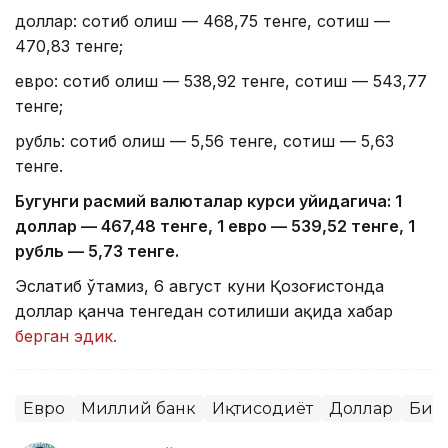
доллар: сотиб олиш — 468,75 тенге, сотиш —
470,83 тенге;
евро: сотиб олиш — 538,92 тенге, сотиш — 543,77
тенге;
рубль: сотиб олиш — 5,56 тенге, сотиш — 5,63
тенге.
Бугунги расмий валюталар курси қуйидагича: 1
доллар — 4
67,4
8 тенге, 1 евро — 5
39,52
тенге, 1
рубль — 5
,7
3 тенге.
Эслатиб ўтамиз, 6 август куни Қозоғистонда
доллар қанча тенгедан сотилиши ҳақида хабар
берган эдик.
Евро
Миллий банк
Иқтисодиёт
Доллар
Бир