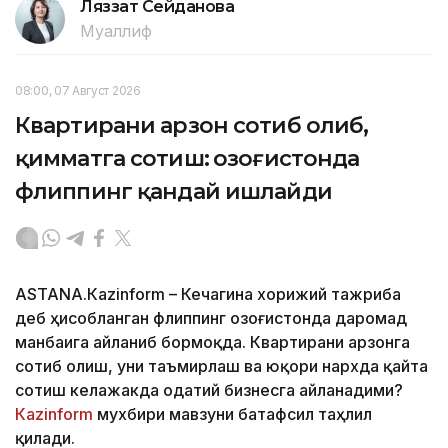
Ляззат Сейданова
Муаллиф
08:00, 07 Август 2026
Квартирани арзон сотиб олиб,
қимматга сотиш: Қозоғистонда
флиппинг қандай ишлайди
ASTANА.Кazinform – Кечагина хорижий тажриба
деб ҳисобланган флиппинг Қозоғистонда даромад
манбаига айланиб бормоқда. Квартирани арзонга
сотиб олиш, уни таъмирлаш ва юқори нархда қайта
сотиш келажакда одатий бизнесга айланадими?
Кazinform
мухбири мавзуни батафсил таҳлил
қилади.