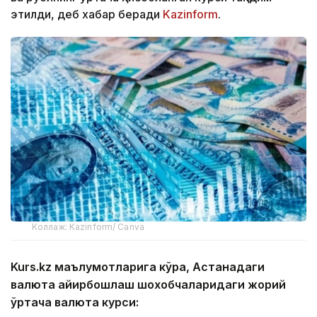
этилди, деб хабар беради
Kazinform
.
Коллаж: Kazinform/ Canva
Kurs.kz маълумотларига кўра, Астанадаги
валюта айирбошлаш шохобчаларидаги жорий
ўртача валюта курси: