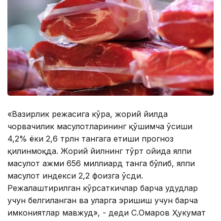
«Вазирлик режасига кўра, жорий йилда
чорвачилик маҳсулотларининг қўшимча ўсиши
4,2% ёки 2,6 трлн тангага етиши прогноз
қилинмоқда. Жорий йилнинг тўрт ойида ялпи
маҳсулот ҳажми 656 миллиард танга бўлиб, ялпи
маҳсулот индекси 2,2 фоизга ўсди.
Режалаштирилган кўрсаткичлар барча ҳудудлар
учун белгиланган ва уларга эришиш учун барча
имкониятлар мавжуд», - деди С.Омаров Ҳукумат