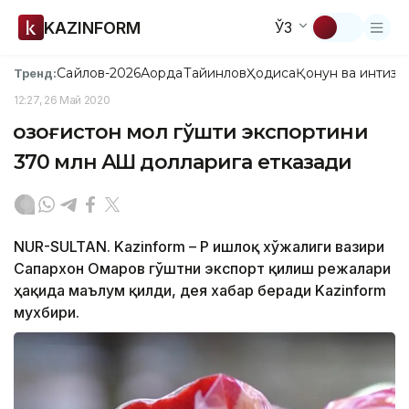
KAZINFORM
ЎЗ
Сайлов-2026
Ақорда
Тайинлов
Ҳодиса
Қонун ва интизо
Тренд:
12:27, 26 Май 2020
Қозоғистон мол гўшти экспортини
370 млн АҚШ долларига етказади
NUR-SULTAN. Kazinform – ҚР Қишлоқ хўжалиги вазири
Сапархон Омаров гўштни экспорт қилиш режалари
ҳақида маълум қилди, дея хабар беради Kazinform
мухбири.