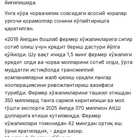
йиғилишида.
Унга кўра чорвачилик соҳасидаги асосий чоралар
урғочи қорамоллар сонини кўпайтиришга
қаратилган.
«2018 йилдан бошлаб фермер хўжаликларига сигир
сотиб олиш учун кредит бериш дастури йўлга
қўйилди. Шу вақт ичида 1,5 минг фермер хўжалиги
кредит олди ва чорва молларини сотиб олди, ўрта
муддатли истиқболда трансмиллий
компанияларни жалб қилиш орқали лангар
кооперациясини ривожлантириш вазифаси
турибди. Фермер хўжаликларини ташкил этишдан
350 миллиард танга сармоя киритилиши ва мол
гўшти экспорти 2025 йилда 370 миллион АҚШ
долларига етиши кутилмоқда. Фермер
хўжаликлари томонидан 42 мингдан ортиқ иш
ўрни яратилади», - деди вазир.