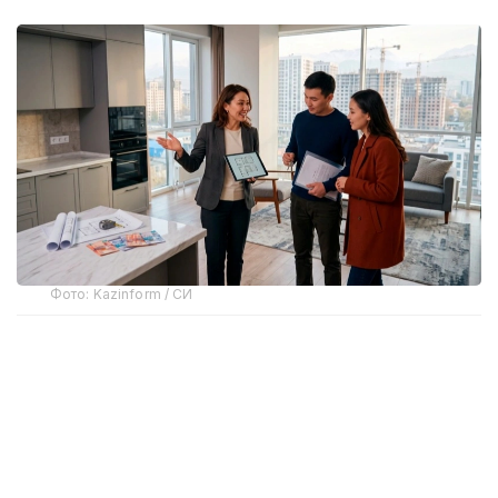
Фото: Kazinform / СИ
Бозор қандай ривожланди?
Флиппинг АҚШда ўтган асрнинг 70-80
йилларидаги иқтисодий инқироз даврида пайдо
бўлди ва кейин дунёнинг кўплаб мамлакатларига
тарқалди. Қозоғистонда унинг дастлабки