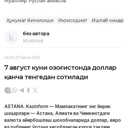
Муаллиф: Руслан Ғаббасов
Ҳукумат йиғилиши
Иқтисодиёт
Ишлаб чиқар
без автора
Муаллиф
09:36, 07 Август 2026
7 август куни Қозоғистонда доллар
қанча тенгедан сотилади
ASTANA. Kazinform — Мамлакатнинг энг йирик
шаҳарлари — Астана, Алмати ва Чимкентдаги
валюта айирбошлаш шохобчаларида доллар, евро
ва рублнинг ўртача ҳисобланган курси тақдим