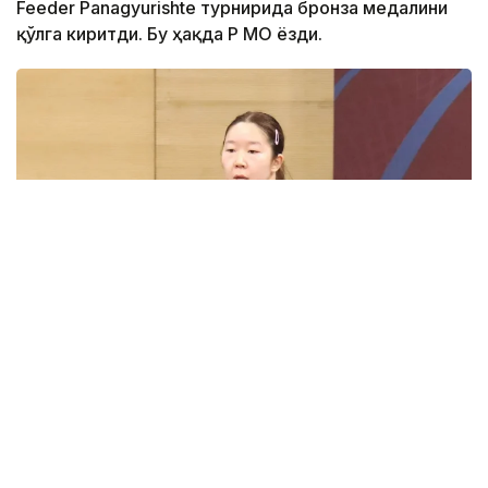
Feeder Panagyurishte турнирида бронза медалини
қўлга киритди. Бу ҳақда ҚР МОҚ ёзди.
Фото: ҚР МОҚ
Турнир давомида Ақашева Мириам Карновалени
(Италия) 3:1, Доминика Вилчковани (Словакия) 3:0
ва Шима Сафаэини (Эрон) 3:2 ҳисобида мағлуб
этди.