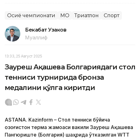
Осиё чемпионати
МОҚ
Триатлон
Спорт
Бекабат Узаков
Муаллиф
13:33, 25 Август 2025
Зауреш Ақашева Болгариядаги стол
тенниси турнирида бронза
медалини қўлга киритди
ASTANA. Kazinform – Стол тенниси бўйича
Қозоғистон терма жамоаси вакили Зауреш Ақашева
Пангюриште (Болгария) шаҳрида ўтказилган WTT