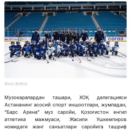
Фото: ҚР МОҚ
Музокаралардан ташқари, ХОҚ делегацияси
Астананинг асосий спорт иншоотлари, жумладан,
“Барс Арена” муз саройи, Қозоғистон енгил
атлетика мажмуаси, Жақсилиқ Ушкемпиров
номидаги жанг санъатлари саройига ташриф