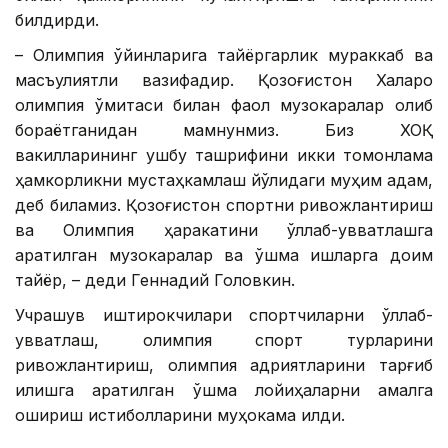
билдирди.
– Олимпия ўйинларига тайёргарлик мураккаб ва
масъулиятли вазифадир. Қозоғистон Халқаро
олимпия қўмитаси билан фаол музокаралар олиб
бораётганидан мамнунмиз. Биз ХОҚ
вакилларининг ушбу ташрифини икки томонлама
ҳамкорликни мустаҳкамлаш йўлидаги муҳим қадам,
деб биламиз. Қозоғистон спортни ривожлантириш
ва Олимпия ҳаракатини қўллаб-қувватлашга
қаратилган музокаралар ва қўшма ишларга доим
тайёр, – деди Геннадий Головкин.
Учрашув иштирокчилари спортчиларни қўллаб-
қувватлаш, олимпия спорт турларини
ривожлантириш, олимпия қадриятларини тарғиб
қилишга қаратилган қўшма лойиҳаларни амалга
ошириш истиқболларини муҳокама қилди.