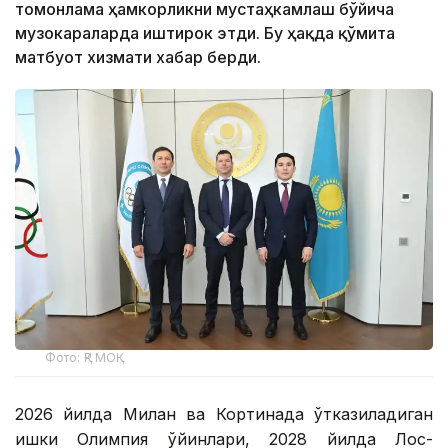
томонлама ҳамкорликни мустаҳкамлаш бўйича
музокараларда иштирок этди. Бу ҳақда қўмита
матбуот хизмати хабар берди.
Фото: ҚР МОҚ
2026 йилда Милан ва Кортинада ўтказиладиган
қишки Олимпия ўйинлари, 2028 йилда Лос-