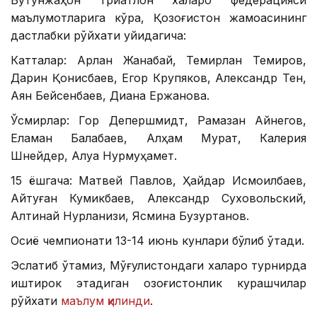
маълумотларига кўра, Қозоғистон жамоасининг
дастлабки рўйхати қуйидагича:
Катталар: Арлан Жанабай, Темирлан Темиров,
Дарин Қонисбаев, Егор Крупяков, Александр Тен,
Аян Бейсенбаев, Диана Ержанова.
Ўсмирлар: Гор Депершмидт, Рамазан Айнегов,
Еламан Балабаев, Алҳам Мурат, Калерия
Шнейдер, Алуа Нурмуҳамет.
15 ёшгача: Матвей Павлов, Ҳайдар Исмоилбаев,
Айтуған Кумикбаев, Александр Суховольский,
Алтинай Нурланқизи, Ясмина Бузуртанов.
Осиё чемпионати 13-14 июнь кунлари бўлиб ўтади.
Эслатиб ўтамиз, Мўғулистондаги халқаро турнирда
иштирок этадиган қозоғистонлик курашчилар
рўйхати
маълум қилинди
.