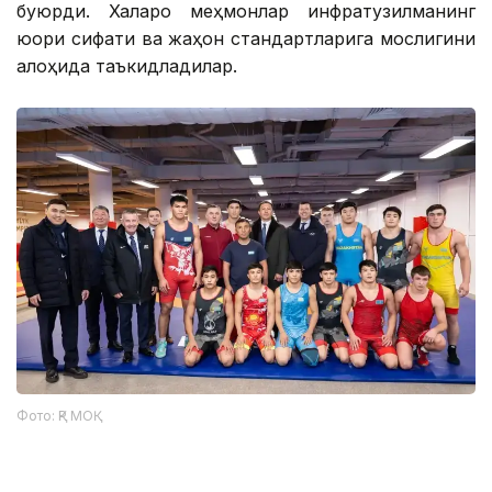
буюрди. Халқаро меҳмонлар инфратузилманинг
юқори сифати ва жаҳон стандартларига мослигини
алоҳида таъкидладилар.
Фото: ҚР МОҚ