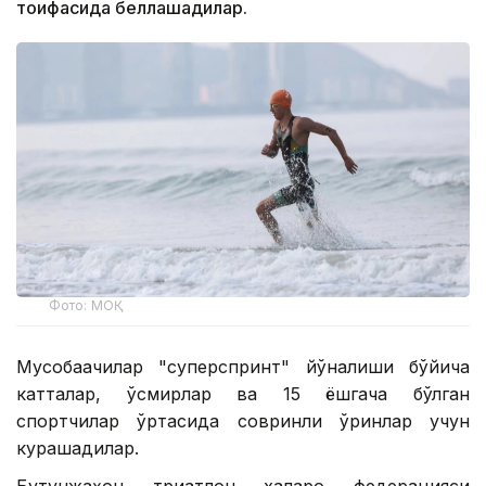
тоифасида беллашадилар.
Фото: МОҚ
Мусобақачилар "суперспринт" йўналиши бўйича
катталар, ўсмирлар ва 15 ёшгача бўлган
спортчилар ўртасида совринли ўринлар учун
курашадилар.
Бутунжаҳон триатлон халқаро федерацияси