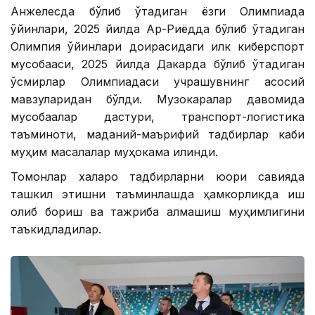
Анжелесда бўлиб ўтадиган ёзги Олимпиада
ўйинлари, 2025 йилда Ар-Риёдда бўлиб ўтадиган
Олимпия ўйинлари доирасидаги илк киберспорт
мусобақаси, 2025 йилда Дакарда бўлиб ўтадиган
ўсмирлар Олимпиадаси учрашувнинг асосий
мавзуларидан бўлди. Музокаралар давомида
мусобақалар дастури, транспорт-логистика
таъминоти, маданий-маърифий тадбирлар каби
муҳим масалалар муҳокама қилинди.
Томонлар халқаро тадбирларни юқори савияда
ташкил этишни таъминлашда ҳамкорликда иш
олиб бориш ва тажриба алмашиш муҳимлигини
таъкидладилар.