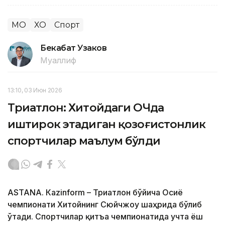
МОҚ
ХОҚ
Спорт
Бекабат Узаков
Муаллиф
13:10, 03 Июн 2026
Триатлон: Хитойдаги ОЧда
иштирок этадиган қозоғистонлик
спортчилар маълум бўлди
ASTANА. Кazinform – Триатлон бўйича Осиё
чемпионати Хитойнинг Сюйчжоу шаҳрида бўлиб
ўтади. Спортчилар қитъа чемпионатида учта ёш