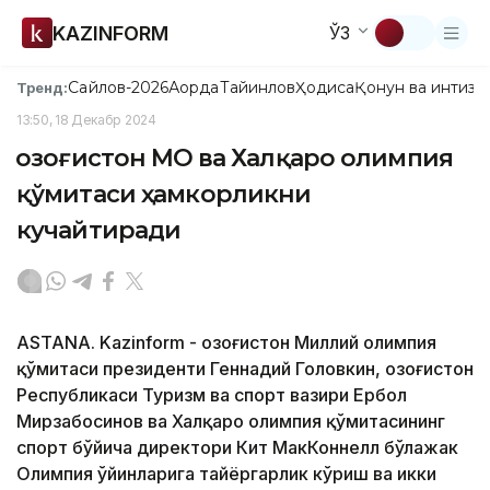
KAZINFORM
ЎЗ
Сайлов-2026
Ақорда
Тайинлов
Ҳодиса
Қонун ва интизо
Тренд:
13:50, 18 Декабр 2024
Қозоғистон МОҚ ва Халқаро олимпия
қўмитаси ҳамкорликни
кучайтиради
ASTANА. Kazinform - Қозоғистон Миллий олимпия
қўмитаси президенти Геннадий Головкин, Қозоғистон
Республикаси Туризм ва спорт вазири Ербол
Мирзабосинов ва Халқаро олимпия қўмитасининг
спорт бўйича директори Кит МакКоннелл бўлажак
Олимпия ўйинларига тайёргарлик кўриш ва икки