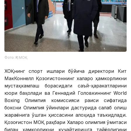
Фото: ҚР МОҚ
ХОҚнинг спорт ишлари бўйича директори Кит
МакКоннелл Қозоғистоннинг халқаро ҳамкорликни
мустаҳкамлаш борасидаги саъй-ҳаракатларини
юқори баҳолади ва Геннадий Головкиннинг World
Boxing Олимпия комиссияси раиси сифатида
боксни Олимпия ўйинлари дастурида сақлаб қолиш
жараёнига қўшган ҳиссасини алоҳида таъкидлади.
Қозоғистон МОҚ раҳбари Халқаро олимпия қўмитаси
билан ҳамкорликни кучайтиришга тайёрлигини