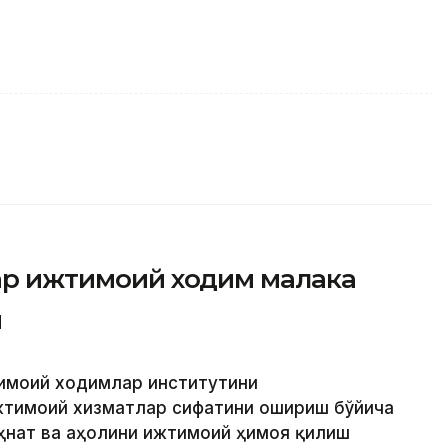
фар ижтимоий ходим малака
и
тимоий ходимлар институтини
жтимоий хизматлар сифатини ошириш бўйича
еҳнат ва аҳолини ижтимоий ҳимоя қилиш