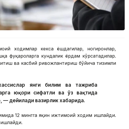
моий ходимлар кекса ёшдагилар, ногиронлар,
шқа фуқароларга кундалик ёрдам кўрсатадилар.
қитиш ва касбий ривожлантириш бўйича тизимли
хассислар янги билим ва тажриба
арга юқори сифатли ва ўз вақтида
, — дейилади вазирлик хабарида.
имида 12 мингга яқин ижтимоий ходим ишлайди.
 ишлайди.