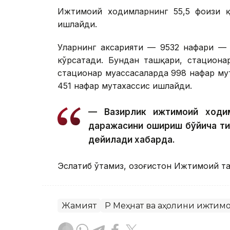
Ижтимоий ходимларнинг 55,5 фоизи қ
ишлайди.
Уларнинг аксарияти — 9532 нафари — 
кўрсатади. Бундан ташқари, стациона
стационар муассасаларда 998 нафар му
451 нафар мутахассис ишлайди.
— Вазирлик ижтимоий ходим
даражасини ошириш бўйича т
дейилади хабарда.
Эслатиб ўтамиз, Қозоғистон Ижтимоий 
Жамият
ҚР Меҳнат ва аҳолини ижти