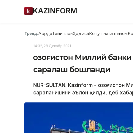
KAZINFORM
Ақорда
Тайинлов
Ҳодиса
Қонун ва интизом
Ко
Тренд:
14:32, 28 Декабр 2021
Қозоғистон Миллий банк
саралаш бошланди
NUR-SULTAN. Кazinform - Қозоғистон 
сараланишини эълон қилди, деб хабар