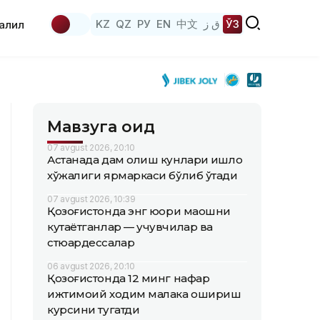
KZ
QZ
РУ
EN
中文
ق ز
ЎЗ
аҳлил
Мавзуга оид
07 avgust 2026, 20:10
Астанада дам олиш кунлари қишлоқ
хўжалиги ярмаркаси бўлиб ўтади
07 avgust 2026, 10:39
Қозоғистонда энг юқори маошни
кутаётганлар — учувчилар ва
стюардессалар
06 avgust 2026, 20:10
Қозоғистонда 12 минг нафар
ижтимоий ходим малака ошириш
курсини тугатди