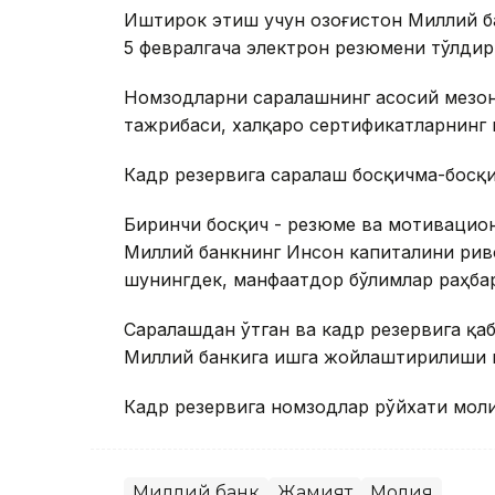
Иштирок этиш учун Қозоғистон Миллий б
5 февралгача электрон резюмени тўлдир
Номзодларни саралашнинг асосий мезон
тажрибаси, халқаро сертификатларнинг м
Кадр резервига саралаш босқичма-босқ
Биринчи босқич - резюме ва мотивацион
Миллий банкнинг Инсон капиталини ри
шунингдек, манфаатдор бўлимлар раҳбар
Саралашдан ўтган ва кадр резервига қа
Миллий банкига ишга жойлаштирилиши 
Кадр резервига номзодлар рўйхати моли
Миллий банк
Жамият
Молия