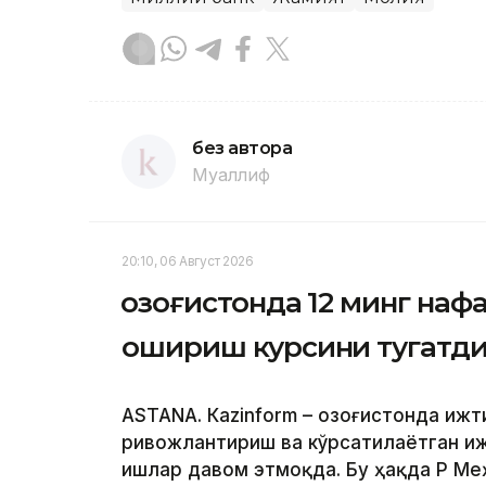
без автора
Муаллиф
20:10, 06 Август 2026
Қозоғистонда 12 минг на
ошириш курсини тугатд
ASTANА. Кazinform – Қозоғистонда иж
ривожлантириш ва кўрсатилаётган и
ишлар давом этмоқда. Бу ҳақда ҚР М