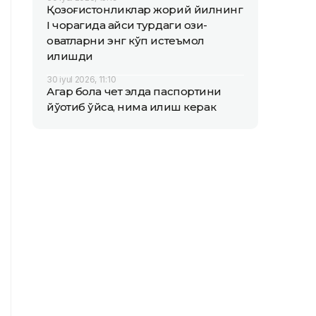
Қозоғистонликлар жорий йилнинг
I чорагида қайси турдаги озиқ-
овқатларни энг кўп истеъмол
қилишди
30 iyul 2026, 11:10
Агар бола чет элда паспортини
йўқотиб қўйса, нима қилиш керак