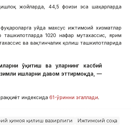
ишлоқ жойларда, 44,5 фоизи эса шаҳарларда
фуқароларга уйда махсус ижтимоий хизматлар
р ташкилотларда 1020 нафар мутахассис, ярим
тахассис ва вақтинчалик қолиш ташкилотларида
ларни ўқитиш ва уларнинг касбий
изимли ишларни давом эттирмоқда, —
тараққиёт индексида
61-ўринни эгаллади
.
моий ҳимоя қилиш вазирлиги
Ижтимоий соҳа