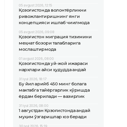
05 avgust 2026, 12:15
Қозоғистонда волонтёрликни
ривожлантиришнинг янги
концепцияси ишлаб чиқилмоқда
05 avgust 2026, 09:08
Қозоғистон миграция тизимини
меҳнат бозори талабларига
мослаштирмоқда
01 avgust 2026, 08:00
Қозоғистонда уй-жой ижараси
нархлари қайси ҳудудда қандай
31 iyul 2026, 18:17
Бу йил қарийб 450 минг болага
мактабга тайёргарлик кўришда
ёрдам берилади — вазирлик
31 iyul 2026, 08:00
1 августдан Қозоғистонда қандай
муҳим ўзгаришлар юз беради
30 iyul 2026, 15:19