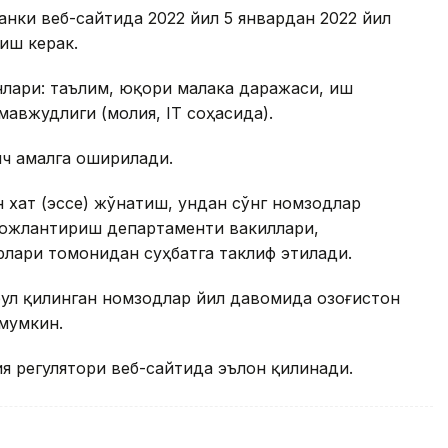
анки веб-сайтида 2022 йил 5 январдан 2022 йил
иш керак.
лари: таълим, юқори малака даражаси, иш
авжудлиги (молия, IТ соҳасида).
ич амалга оширилади.
 хат (эссе) жўнатиш, ундан сўнг номзодлар
вожлантириш департаменти вакиллари,
лари томонидан суҳбатга таклиф этилади.
бул қилинган номзодлар йил давомида Қозоғистон
мумкин.
я регулятори веб-сайтида эълон қилинади.