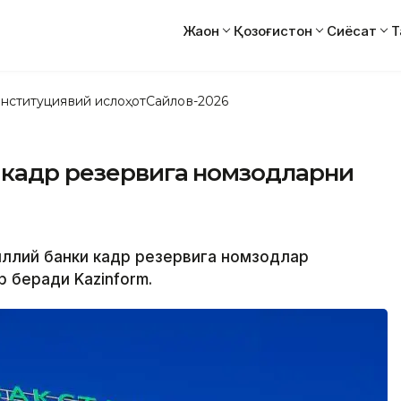
Жаҳон
Қозоғистон
Сиёсат
Т
нституциявий ислоҳот
Сайлов-2026
и кадр резервига номзодларни
Миллий банки кадр резервига номзодлар
 беради Kazinform.