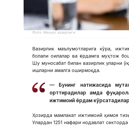
Фото: Меҳнат вазирлиги
Вазирлик маълумотларига кўра, ижти
болали оилалар ва ёрдамга муҳтож бо
Шу муносабат билан вазирлик уларни ў
ишларни амалга оширмоқда.
— Бунинг натижасида мута
орттирадилар ҳамда фуқарол
ижтимоий ёрдам кўрсатадилар
Ҳозирда мамлакат ижтимоий ҳимоя тиз
Улардан 1251 нафари нодавлат секторда