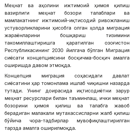
Меҳнат ва аҳолини ижтимоий ҳимоя қилиш
вазирлиги меҳнат бозори талаблари ва
мамлакатнинг ижтимоий-иқтисодий ривожланиш
устуворликларини ҳисобга олган ҳолда миграция
жараёнларини бошқариш тизимини
такомиллаштиришга қаратилган Қозоғистон
Республикасининг 2030 йилгача бўлган Миграция
сиёсати концепциясини босқичма-босқич амалга
оширишда давом этмоқда.
Концепция миграция соҳасидаги давлат
сиёсатини ҳар томонлама ишлаб чиқишни назарда
тутади. Унинг доирасида иқтисодиётни зарур
меҳнат ресурслари билан таъминлаш, ички меҳнат
бозорини ҳимоя қилиш ва талабга жавоб
берадиган малакали мутахассисларни жалб қилиш
бўйича чора-тадбирлар мувофиқлаштирилган
тарзда амалга оширилмоқда.