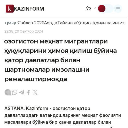
KAZINFORM
ЎЗ
Сайлов-2026
Ақорда
Тайинлов
Ҳодиса
Қонун ва интизо
Тренд:
22:38, 20 Сентябр 2024
Қозоғистон меҳнат мигрантлари
ҳуқуқларини ҳимоя қилиш бўйича
қатор давлатлар билан
шартномалар имзолашни
режалаштирмоқда
ASTANA. Kazinform - Қозоғистон қатор
давлатлардаги ватандошларнинг меҳнат фаолияти
масалалари бўйича бир қанча давлатлар билан