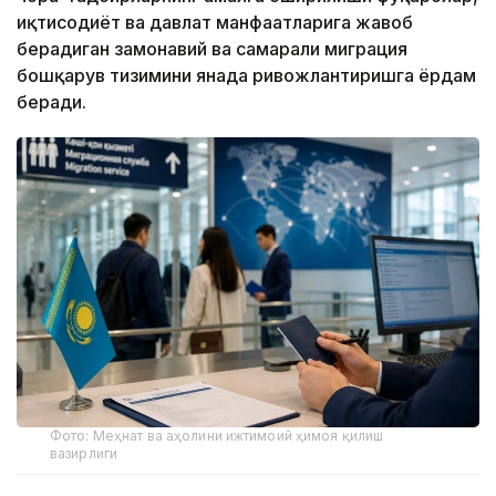
иқтисодиёт ва давлат манфаатларига жавоб
берадиган замонавий ва самарали миграция
бошқарув тизимини янада ривожлантиришга ёрдам
беради.
Фото: Меҳнат ва аҳолини ижтимоий ҳимоя қилиш
вазирлиги