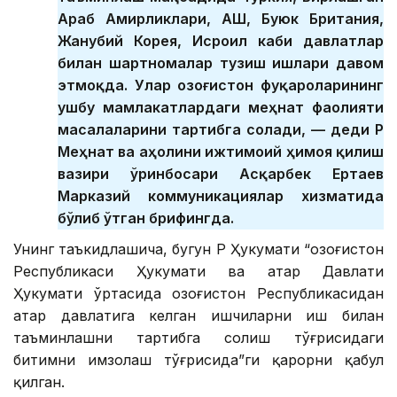
Араб Амирликлари, АҚШ, Буюк Британия,
Жанубий Корея, Исроил каби давлатлар
билан шартномалар тузиш ишлари давом
этмоқда. Улар Қозоғистон фуқароларининг
ушбу мамлакатлардаги меҳнат фаолияти
масалаларини тартибга солади, — деди ҚР
Меҳнат ва аҳолини ижтимоий ҳимоя қилиш
вазири ўринбосари Асқарбек Ертаев
Марказий коммуникациялар хизматида
бўлиб ўтган брифингда.
Унинг таъкидлашича, бугун ҚР Ҳукумати “Қозоғистон
Республикаси Ҳукумати ва Қатар Давлати
Ҳукумати ўртасида Қозоғистон Республикасидан
Қатар давлатига келган ишчиларни иш билан
таъминлашни тартибга солиш тўғрисидаги
битимни имзолаш тўғрисида”ги қарорни қабул
қилган.