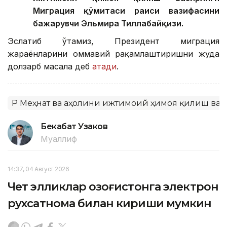
Миграция қўмитаси раиси вазифасини
бажарувчи Эльмира Тиллабайқизи.
Эслатиб ўтамиз, Президент миграция
жараёнларини оммавий рақамлаштиришни жуда
долзарб масала деб
атади
.
ҚР Меҳнат ва аҳолини ижтимоий ҳимоя қилиш ва
Бекабат Узаков
Муаллиф
14:37, 04 Август 2026
Чет элликлар Қозоғистонга электрон
рухсатнома билан кириши мумкин