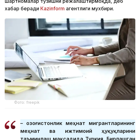
шартномалар тузишни режалаштирмоқда, деб
хабар беради
Кazinform
агентлиги мухбири.
Фото: freepik
– Қозоғистонлик меҳнат мигрантларининг
меҳнат ва ижтимоий ҳуқуқларини
таъминлаш мақсадида Туркия, Бирлашган