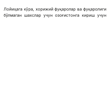
Лойиҳага кўра, хорижий фуқаролар ва фуқаролиги
бўлмаган шахслар учун Қозоғистонга кириш учун
электрон рухсатнома бериш механизми жорий
этилади. Бу миграция оқимларининг очиқ, тезкор
ва тўлиқ ҳисобга олинишини таъминлайди.
Ички ишлар вазирлигининг маълумотларига кўра,
электрон рухсатнома бериш учун тўлов
миқдорининг дифференциацияси ахборот
тизимларининг узлуксиз ишлашини таъминлаш,
рақамли инфратузилмани такомиллаштириш ва
фуқароларнинг шахсий маълумотларини ҳимоя
қилиш даражасини ошириш учун зарур бўлган
харажатларни қоплаш имконини беради.
Электрон рухсатнома тизимини 2026 йил
августдан декабргача босқичма-босқич жорий
этиш режалаштирилган. Вазирликнинг