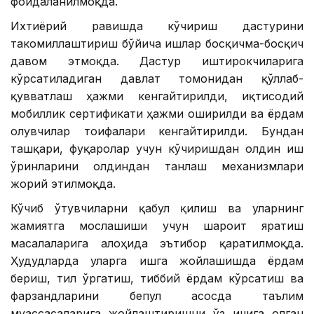
фойдаланилмоқда.
Ихтиёрий равишда кўчириш дастурини
такомиллаштириш бўйича ишлар босқичма-босқич
давом этмоқда. Дастур иштирокчиларига
кўрсатиладиган давлат томонидан қўллаб-
қувватлаш ҳажми кенгайтирилди, иқтисодий
мобиллик сертификати ҳажми оширилди ва ёрдам
олувчилар тоифалари кенгайтирилди. Бундан
ташқари, фуқаролар учун кўчиришдан олдин иш
ўринларини олдиндан танлаш механизмлари
жорий этилмоқда.
Кўчиб ўтувчиларни қабул қилиш ва уларнинг
жамиятга мослашиши учун шароит яратиш
масалаларига алоҳида эътибор қаратилмоқда.
Ҳудудларда уларга ишга жойлашишда ёрдам
бериш, тил ўргатиш, тиббий ёрдам кўрсатиш ва
фарзандларини бепул асосда таълим
муассасаларига жойлаштиришни ўз ичига олган