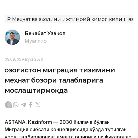
ҚР Меҳнат ва аҳолини ижтимоий ҳимоя қилиш ва
Бекабат Узаков
Муаллиф
09:08, 05 Август 2026
Қозоғистон миграция тизимини
меҳнат бозори талабларига
мослаштирмоқда
ASTANА. Кazinform — 2030 йилгача бўлган
Миграция сиёсати концепциясида кўзда тутилган
чора-тадбирларнинг амалга оширилиши фуқаролар,