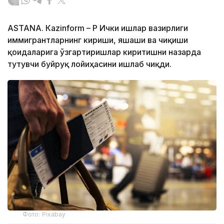
ASTANА. Кazinform – ҚР Ички ишлар вазирлиги
иммигрантларнинг кириши, яшаши ва чиқиши
қоидаларига ўзгартиришлар киритишни назарда
тутувчи буйруқ лойиҳасини ишлаб чиқди.
Фото: Pixabay