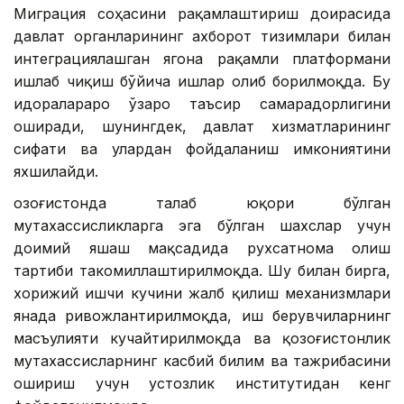
Миграция соҳасини рақамлаштириш доирасида
давлат органларининг ахборот тизимлари билан
интеграциялашган ягона рақамли платформани
ишлаб чиқиш бўйича ишлар олиб борилмоқда. Бу
идоралараро ўзаро таъсир самарадорлигини
оширади, шунингдек, давлат хизматларининг
сифати ва улардан фойдаланиш имкониятини
яхшилайди.
Қозоғистонда талаб юқори бўлган
мутахассисликларга эга бўлган шахслар учун
доимий яшаш мақсадида рухсатнома олиш
тартиби такомиллаштирилмоқда. Шу билан бирга,
хорижий ишчи кучини жалб қилиш механизмлари
янада ривожлантирилмоқда, иш берувчиларнинг
масъулияти кучайтирилмоқда ва қозоғистонлик
мутахассисларнинг касбий билим ва тажрибасини
ошириш учун устозлик институтидан кенг