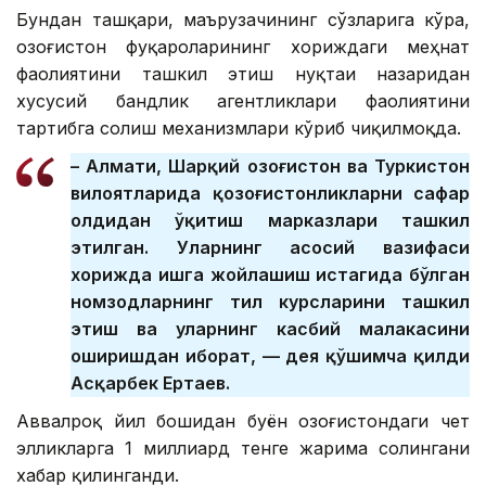
Бундан ташқари, маърузачининг сўзларига кўра,
Қозоғистон фуқароларининг хориждаги меҳнат
фаолиятини ташкил этиш нуқтаи назаридан
хусусий бандлик агентликлари фаолиятини
тартибга солиш механизмлари кўриб чиқилмоқда.
– Алмати, Шарқий Қозоғистон ва Туркистон
вилоятларида қозоғистонликларни сафар
олдидан ўқитиш марказлари ташкил
этилган. Уларнинг асосий вазифаси
хорижда ишга жойлашиш истагида бўлган
номзодларнинг тил курсларини ташкил
этиш ва уларнинг касбий малакасини
оширишдан иборат, — дея қўшимча қилди
Асқарбек Ертаев.
Аввалроқ йил бошидан буён Қозоғистондаги чет
элликларга 1 миллиард тенге жарима солингани
хабар қилинганди.