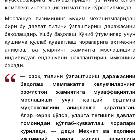
комплекс интеграция хизматлари кўрсатилмоқда.
Мослашув тизимининг муҳим механизмларидан
бири бу давлат тилини ўзлаштириш даражасини
баҳолашдир. Ушбу баҳолаш Кўчиб ўтувчилар учун
қўшимча қўллаб-қувватлаш чораларига эҳтиёжни
аниқлаш ва уларнинг жамиятга мослашишига
индивидуал ёндашувни шакллантириш имконини
беради.
— Қозоқ тилини ўзлаштириш даражасини
баҳолаш мамлакатга келувчиларнинг
Қозоғистон жамиятига муваффақиятли
мослашиши учун қандай ёрдамга
муҳтожлигини аниқлашга қаратилган.
Агар керак бўлса, уларга тегишли давлат
томонидан қўллаб-қувватлаш чоралари
кўрилади, — деди Меҳнат ва аҳолини
ижтимоий ҳимоя қилиш вазирлиги