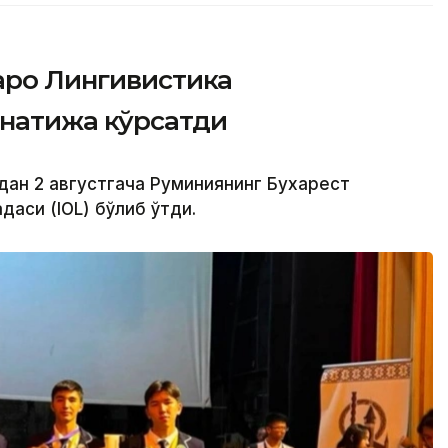
аро Лингивистика
натижа кўрсатди
дан 2 августгача Руминиянинг Бухарест
аси (IOL) бўлиб ўтди.