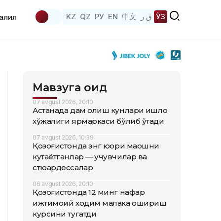
KZ
QZ
РУ
EN
中文
ق ز
ЎЗ
аҳлил
Мавзуга оид
07 avgust 2026, 20:10
Астанада дам олиш кунлари қишлоқ
хўжалиги ярмаркаси бўлиб ўтади
07 avgust 2026, 10:39
Қозоғистонда энг юқори маошни
кутаётганлар — учувчилар ва
стюардессалар
06 avgust 2026, 20:10
Қозоғистонда 12 минг нафар
ижтимоий ходим малака ошириш
курсини тугатди