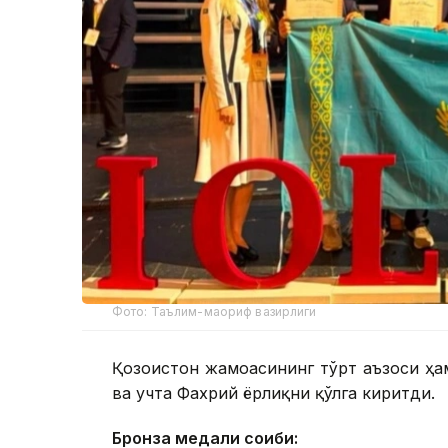
Фото: Таълим-маориф вазирлиги
Қозоғистон жамоасининг тўрт аъзоси ҳа
ва учта Фахрий ёрлиқни қўлга киритди.
Бронза медали соҳиби: