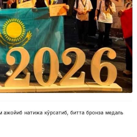
м ажойиб натижа кўрсатиб, битта бронза медаль