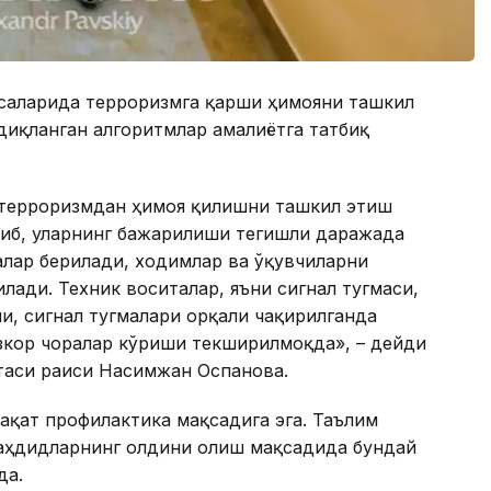
саларида терроризмга қарши ҳимояни ташкил
диқланган алгоритмлар амалиётга татбиқ
 терроризмдан ҳимоя қилишни ташкил этиш
либ, уларнинг бажарилиши тегишли даражада
алар берилади, ходимлар ва ўқувчиларни
лади. Техник воситалар, яъни сигнал тугмаси,
, сигнал тугмалари орқали чақирилганда
зкор чоралар кўриши текширилмоқда», – дейди
таси раиси Насимжан Оспанова.
ақат профилактика мақсадига эга. Таълим
аҳдидларнинг олдини олиш мақсадида бундай
да.