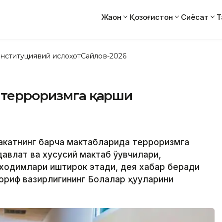
Жаҳон
Қозоғистон
Сиёсат
Т
нституциявий ислоҳот
Сайлов-2026
а терроризмга қарши
и
лакатнинг барча мактабларида терроризмга
авлат ва хусусий мактаб ўқувчилари,
 ходимлари иштирок этади, дея хабар беради
риф вазирлигининг Болалар ҳуқуқларини