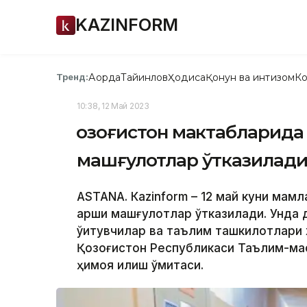
KAZINFORM
Ақорда
Тайинлов
Ҳодиса
Қонун ва интизом
Ко
Тренд:
10:38, 12 Май 2023
Қозоғистон мактабларид
машғулотлар ўтказилад
ASTANА. Кazinform – 12 май куни мам
қарши машғулотлар ўтказилади. Унда д
ўқитувчилар ва таълим ташкилотлари
Қозоғистон Республикаси Таълим-мао
ҳимоя қилиш қўмитаси.