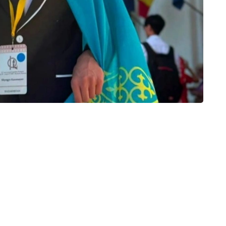
оятининг Ақтау шаҳридаги Таълим бошқармаси
йининг 11-синф ўқувчиси;
и табиий фанлар ва математика йўналишидаги
яти Житиқара тумани таълим бошқармаси Абай