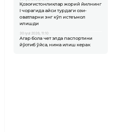
Қозоғистонликлар жорий йилнинг
I чорагида қайси турдаги озиқ-
овқатларни энг кўп истеъмол
қилишди
30 iyul 2026, 11:10
Агар бола чет элда паспортини
йўқотиб қўйса, нима қилиш керак