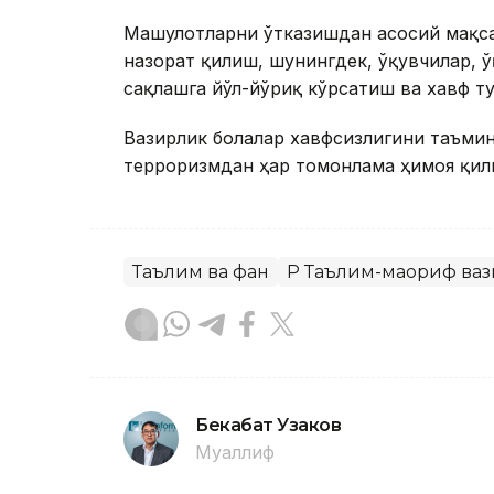
Машғулотларни ўтказишдан асосий мақс
назорат қилиш, шунингдек, ўқувчилар, 
сақлашга йўл-йўриқ кўрсатиш ва хавф ту
Вазирлик болалар хавфсизлигини таъми
терроризмдан ҳар томонлама ҳимоя қил
Таълим ва фан
ҚР Таълим-маориф ва
Бекабат Узаков
Муаллиф