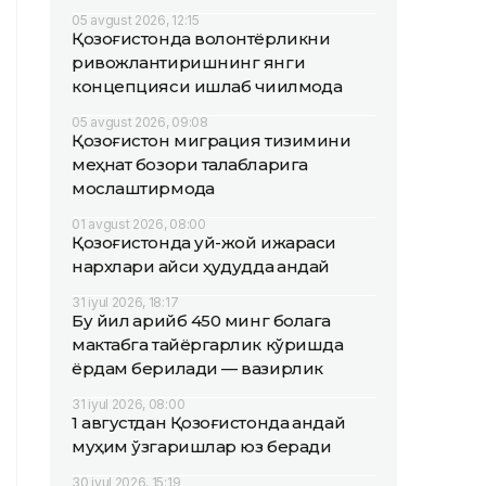
05 avgust 2026, 12:15
Қозоғистонда волонтёрликни
ривожлантиришнинг янги
концепцияси ишлаб чиқилмоқда
05 avgust 2026, 09:08
Қозоғистон миграция тизимини
меҳнат бозори талабларига
мослаштирмоқда
01 avgust 2026, 08:00
Қозоғистонда уй-жой ижараси
нархлари қайси ҳудудда қандай
31 iyul 2026, 18:17
Бу йил қарийб 450 минг болага
мактабга тайёргарлик кўришда
ёрдам берилади — вазирлик
31 iyul 2026, 08:00
1 августдан Қозоғистонда қандай
муҳим ўзгаришлар юз беради
30 iyul 2026, 15:19