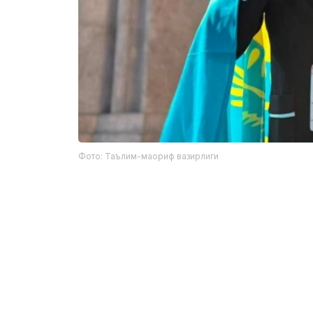
Фото: Таълим-маориф вазирлиги
Фахрий ёрлиқ соҳиблари:
Рамазан Бутантаев — Манғистау вил
қошидаги ихтисослаштирилган IТ лице
Аслан Ажибаев — Павлодар шаҳридаг
NISнинг 12-синф ўқувчиси;
Кирилл Турғумбаев — Қостанай вило