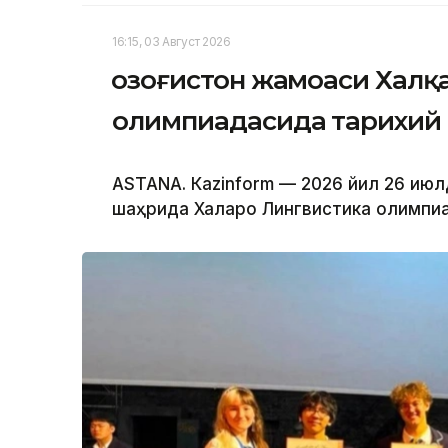
16:15, 03 Август 2026
Қозоғистон жамоаси Халқ
олимпиадасида тарихий 
ASTANА. Кazinform — 2026 йил 26 июл
шаҳрида Халқаро Лингвистика олимпиад