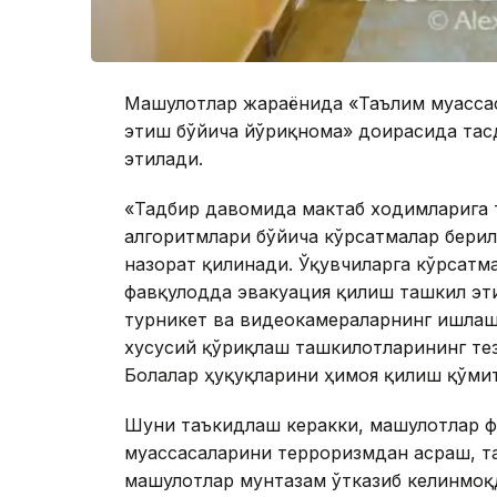
Машғулотлар жараёнида «Таълим муасса
этиш бўйича йўриқнома» доирасида тас
этилади.
«Тадбир давомида мактаб ходимларига
алгоритмлари бўйича кўрсатмалар бери
назорат қилинади. Ўқувчиларга кўрсатм
фавқулодда эвакуация қилиш ташкил эти
турникет ва видеокамераларнинг ишлаши
хусусий қўриқлаш ташкилотларининг те
Болалар ҳуқуқларини ҳимоя қилиш қўми
Шуни таъкидлаш керакки, машғулотлар ф
муассасаларини терроризмдан асраш, т
машғулотлар мунтазам ўтказиб келинмоқ