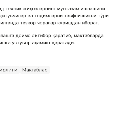
ад техник жиҳозларнинг мунтазам ишлашини
ўқитувчилар ва ходимларни хавфсизликни тўғри
ғилганда тезкор чоралар кўришдан иборат.
нлашга доимо эътибор қаратиб, мактабларда
ишга устувор аҳамият қаратади.
зирлиги
Мактаблар