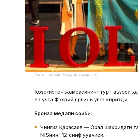
Фото: Таълим-маориф вазирлиги
Қозоғистон жамоасининг тўрт аъзоси ҳа
ва учта Фахрий ёрлиқни қўлга киритди.
Бронза медали соҳиби:
Чингиз Қарасаев — Орал шаҳридаги т
NISнинг 12-синф ўқувчиси.