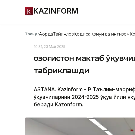
KAZINFORM
Ақорда
Тайинлов
Ҳодиса
Қонун ва интизом
Ко
Тренд:
10:31, 23 Май 2025
Қозоғистон мактаб ўқувч
табриклашди
ASTANA. Kazinform - ҚР Таълим-маори
ўқувчиларини 2024-2025 ўқув йили як
беради Kazonform.