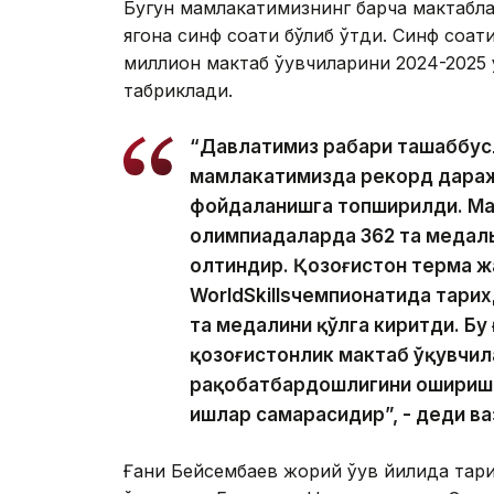
Бугун мамлакатимизнинг барча мактаблар
ягона синф соати бўлиб ўтди. Синф соат
миллион мактаб ўқувчиларини 2024-2025 
табриклади.
“Давлатимиз раҳбари ташаббус
мамлакатимизда рекорд даража
фойдаланишга топширилди. Ма
олимпиадаларда 362 та медаль 
олтиндир. Қозоғистон терма ж
WorldSkillsчемпионатида тарих
та медалини қўлга киритди. Бу
қозоғистонлик мактаб ўқувчил
рақобатбардошлигини ошириш 
ишлар самарасидир”, - деди ва
Ғани Бейсембаев жорий ўқув йилида тар