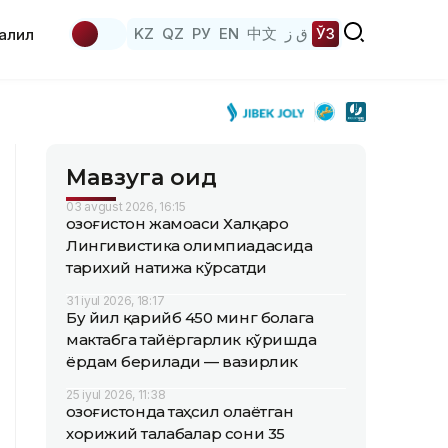
KZ
QZ
РУ
EN
中文
ق ز
ЎЗ
аҳлил
Мавзуга оид
03 avgust 2026, 16:15
Қозоғистон жамоаси Халқаро
Лингивистика олимпиадасида
тарихий натижа кўрсатди
31 iyul 2026, 18:17
Бу йил қарийб 450 минг болага
мактабга тайёргарлик кўришда
ёрдам берилади — вазирлик
25 iyul 2026, 11:38
Қозоғистонда таҳсил олаётган
хорижий талабалар сони 35