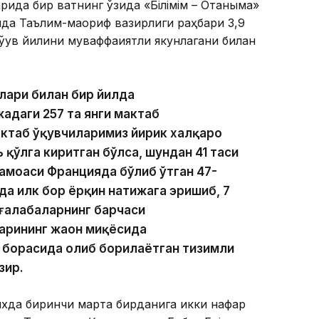
ида бир вақтнинг ўзида «Білімім – Отаныма»
ида Таълим-маориф вазирлиги раҳбари 3,9
ўқув йилини муваффақиятли якунлагани билан
лари билан бир йилда
даги 257 та янги мактаб
ктаб ўқувчиларимиз йирик халқаро
қўлга киритган бўлса, шундан 41 таси
амоаси Францияда бўлиб ўтган 47-
да илк бор ёрқин натижага эришиб, 7
 ғалабаларнинг барчаси
арининг жаҳон миқёсида
борасида олиб борилаётган тизимли
зир.
ихда биринчи марта бирданига икки нафар