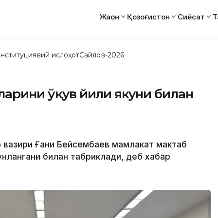
Жаҳон
Қозоғистон
Сиёсат
Т
нституциявий ислоҳот
Сайлов-2026
иларини ўқув йили якуни билан
ф вазири Ғани Бейсембаев мамлакат мактаб
унлангани билан табриклади, деб хабар