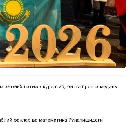
м ажойиб натижа кўрсатиб, битта бронза медаль
абиий фанлар ва математика йўналишидаги