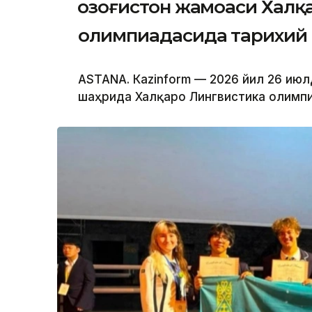
Қозоғистон жамоаси Халқ
олимпиадасида тарихий 
ASTANА. Кazinform — 2026 йил 26 июл
шаҳрида Халқаро Лингвистика олимпиа