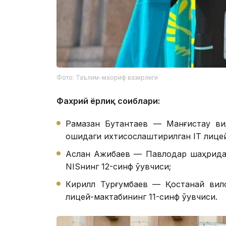
Фото: Таълим-маориф вазирлиги
Фахрий ёрлиқ соҳиблари:
Рамазан Бутантаев — Манғистау вил
қошидаги ихтисослаштирилган IТ лицей
Аслан Ажибаев — Павлодар шаҳридаг
NISнинг 12-синф ўқувчиси;
Кирилл Турғумбаев — Қостанай вило
лицей-мактабининг 11-синф ўқувчиси.