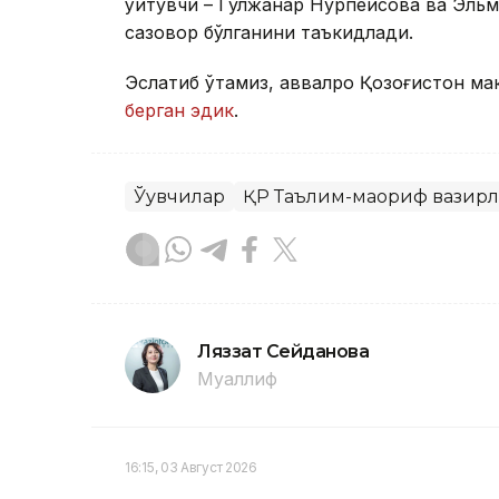
ўқитувчи – Гулжанар Нурпеисова ва Эльм
сазовор бўлганини таъкидлади.
Эслатиб ўтамиз, аввалроқ Қозоғистон мак
берган эдик
.
Ўқувчилар
ҚР Таълим-маориф вазир
Ляззат Сейданова
Муаллиф
16:15, 03 Август 2026