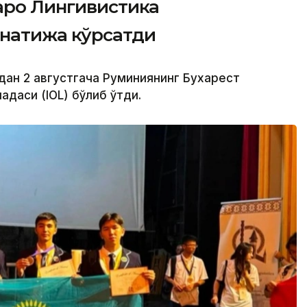
аро Лингивистика
натижа кўрсатди
дан 2 августгача Руминиянинг Бухарест
даси (IOL) бўлиб ўтди.