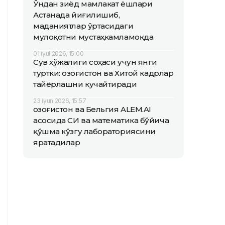
Ўндан зиёд мамлакат ёшлари
Астанада йиғилишиб,
маданиятлар ўртасидаги
мулоқотни мустаҳкамламоқда
01 iyul 2026, 15:00
Сув хўжалиги соҳаси учун янги
туртки: Қозоғистон ва Хитой кадрлар
тайёрлашни кучайтиради
23 iyun 2026, 15:57
Қозоғистон ва Бельгия ALEM.AI
асосида СИ ва математика бўйича
қўшма кўзгу лабораториясини
яратадилар