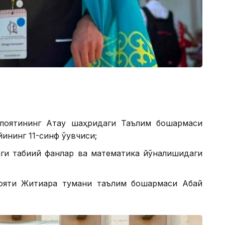
оятининг Ақтау шаҳридаги Таълим бошқармаси
ининг 11-синф ўқувчиси;
и табиий фанлар ва математика йўналишидаги
яти Житиқара тумани таълим бошқармаси Абай