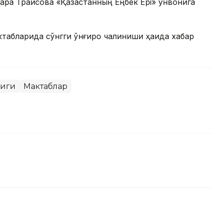
ара Траисова «Қазақстанның Еңбек Ері» унвонига
табларида сўнгги қўнғироқ чалиниши ҳақида хабар
лиги
Мактаблар