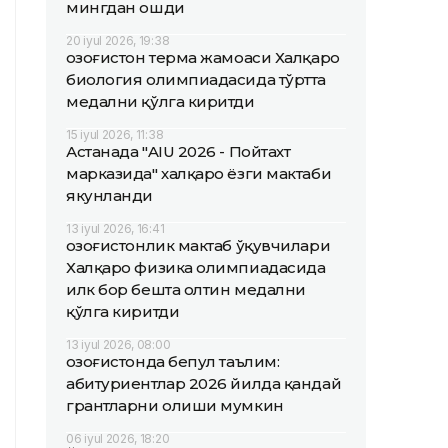
мингдан ошди
20 iyul 2026, 19:38
Қозоғистон терма жамоаси Халқаро
биология олимпиадасида тўртта
медални қўлга киритди
15 iyul 2026, 11:38
Астанада "AIU 2026 - Пойтахт
марказида" халқаро ёзги мактаби
якунланди
13 iyul 2026, 16:41
Қозоғистонлик мактаб ўқувчилари
Халқаро физика олимпиадасида
илк бор бешта олтин медални
қўлга киритди
13 iyul 2026, 08:00
Қозоғистонда бепул таълим:
абитуриентлар 2026 йилда қандай
грантларни олиши мумкин
06 iyul 2026, 18:20