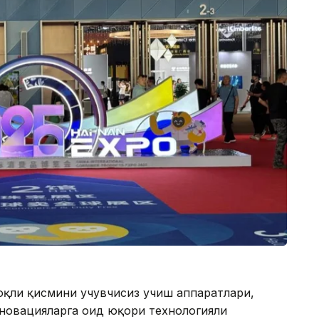
оқли қисмини учувчисиз учиш аппаратлари,
нновацияларга оид юқори технологияли