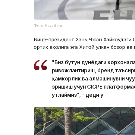
Фото: Kazinform
Вице-президент Хань Чжэн Хайкоудаги 
ортиқ аҳолига эга Хитой улкан бозор ва 
"Биз бутун дунёдаги корхонал
ривожлантириш, бренд таъсири
ҳамкорлик ва алмашинувни чуқ
эришиш учун СICPE платформа
қутлаймиз", - деди у.