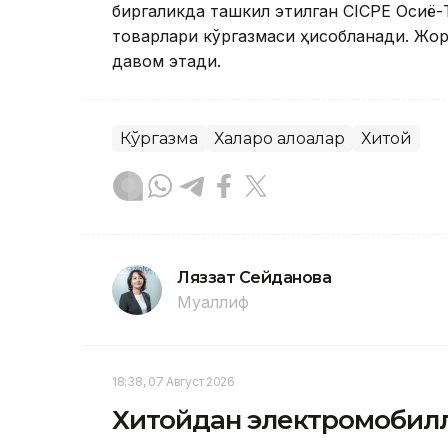
биргаликда ташкил этилган СICPE Осиё-
товарлари кўргазмаси ҳисобланади. Жо
давом этади.
Кўргазма
Халқаро алоқалар
Хитой
Ляззат Сейданова
Муаллиф
18:38, 07 Август 2026
Хитойдан электромобилл