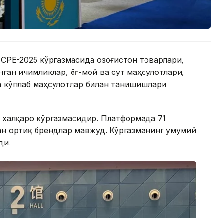
CPE-2025 кўргазмасида Қозоғистон товарлари,
ган ичимликлар, ёғ-мой ва сут маҳсулотлари,
қа кўплаб маҳсулотлар билан танишишлари
к халқаро кўргазмасидир. Платформада 71
ан ортиқ брендлар мавжуд. Кўргазманинг умумий
ди.