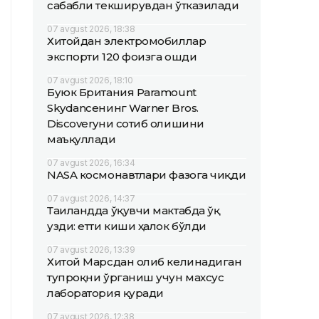
сабабли текширувдан ўтказилади
07 avgust 2026, 18:38
Хитойдан электромобиллар
экспорти 120 фоизга ошди
07 avgust 2026, 18:10
Буюк Британия Paramount
Skydanceнинг Warner Bros.
Discoveryни сотиб олишини
маъқуллади
07 avgust 2026, 16:34
NASA космонавтлари фазога чиқди
07 avgust 2026, 14:37
Таиландда ўқувчи мактабда ўқ
узди: етти киши ҳалок бўлди
07 avgust 2026, 13:39
Хитой Марсдан олиб келинадиган
тупроқни ўрганиш учун махсус
лаборатория қуради
07 avgust 2026, 12:38