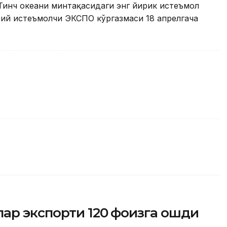
Тинч океани минтақасидаги энг йирик истеъмол
рий истеъмолчи ЭКСПО кўргазмаси 18 апрелгача
ар экспорти 120 фоизга ошди