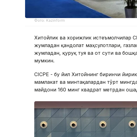
Фото: Kazinform
Хитойлик ва хорижлик истеъмолчилар СI
жумладан қандолат маҳсулотлари, газлан
жумладан, қуруқ туя ва от сути ва бош
мумкин.
СICPE - бу йил Хитойнинг биринчи йири
мамлакат ва минтақалардан тўрт мингд
майдони 160 минг квадрат метрдан оша