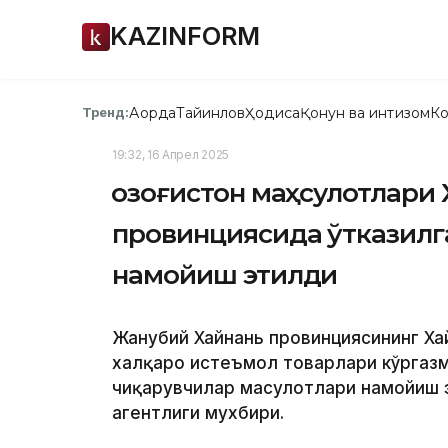
KAZINFORM
Ақорда
Тайинлов
Ҳодиса
Қонун ва интизом
Ко
Тренд:
19:32, 16 Апрел 2025
Қозоғистон маҳсулотлари
провинциясида ўтказилг
намойиш этилди
Жанубий Хайнань провинциясининг Хай
халқаро истеъмол товарлари кўргазм
чиқарувчилар маҳсулотлари намойиш 
агентлиги мухбири.