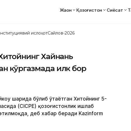
Жаҳон
Қозоғистон
Сиёсат
Т
нституциявий ислоҳот
Сайлов-2026
 Хитойнинг Хайнань
ан кўргазмада илк бор
коу шаҳрида бўлиб ўтаётган Хитойнинг 5-
асида (СICPE) қозоғистонлик ишлаб
этилмоқда, деб хабар беради Kazinform