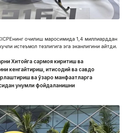
СICPEнинг очилиш маросимида 1,4 миллиарддан
кучли истеъмол тезлигига эга эканлигини айтди.
арни Хитойга сармоя киритиш ва
ни кенгайтириш, иқтисодий ва савдо
урлаштириш ва ўзаро манфаатларга
сидан унумли фойдаланишни