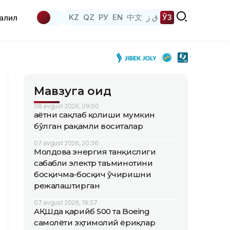
KZ
QZ
РУ
EN
中文
ق ز
ЎЗ
аҳлил
Мавзуга оид
08 avgust 2026, 09:00
Ҳаётни сақлаб қолиши мумкин
бўлган рақамли воситалар
07 avgust 2026, 20:36
Молдова энергия танқислиги
сабабли электр таъминотини
босқичма-босқич ўчиришни
режалаштирган
07 avgust 2026, 19:37
АҚШда қарийб 500 та Boeing
самолёти эҳтимолий ёриқлар