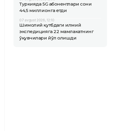
Туркияда 5G абонентлари сони
44,5 миллионга етди
07 avgust 2026, 12:10
Шимолий қутбдаги илмий
экспедицияга 22 мамлакатнинг
ўқувчилари йўл олишди