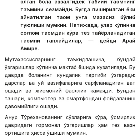
қолган бола аввалгидек табиий таомнинг
таъмини сезмайди. Буғда пиширилган ёки
қайнатилган таом унга мазасиз бўлиб
туюлиши мумкин. Натижада, улар кўпинча
соғлом таомдан кўра тез тайёрланадиган
таомни танлайдилар, — дейди Арай
Амире.
Мутахассисларнинг таъкидлашича, бундай
ўзгаришлар кўпинча мактаб ёшида кузатилади. Бу
даврда боланинг кундалик тартиби ўзгаради:
дарслар ва уй вазифаларига сарфланадиган вақт
ошади ва жисмоний фаоллик камаяди. Бундан
ташқари, компьютер ва смартфондан фойдаланиш
давомийлиги ошади.
Ақнур Тўреханованинг сўзларига кўра, ўсмирлик
давридаги гормонал ўзгаришлар ҳам тез вазн
ортишига ҳисса қўшиши мумкин.