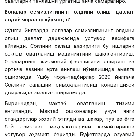
овқатларни танлашни ўргатиш анча самаралироқ.
Болалар семизлигининг олдини олиш: давлат
қандай чоралар кўрмоқда?
Сўнгги йилларда болалар семизлигининг олдини
олиш давлат даражасида устувор вазифага
айланди. Соғлиқни сақлаш вазирлиги бу ишларни
соғлом овқатланиш маданиятини шакллантириш,
болаларнинг жисмоний фаоллигини ошириш ва
ортиқча вазнни эрта аниқлаш йўналишида амалга
оширмоқда. Ушбу чора-тадбирлар 2029 йилгача
Соғлиқни сақлашни ривожлантириш концепцияси
доирасида амалга оширилмоқда.
Биринчидан, мактаб овқатланиш тизими
янгиланди. Мактаб ошхоналари учун янги
стандартлар жорий этилди ва шакар, туз ва ёғга
бой озиқ-овқат маҳсулотларини камайтиришга
устувор аҳамият берилди. Буфетларда озуқавий