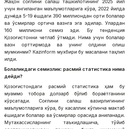
Жаҳон соғлиқни сақлаш ташкилотининг 2025 йил
учун янгиланган маълумотларига кўра, 2022 йилда
дунёда 5-19 ёшдаги 390 миллиондан ортиқ болалар
ва ўсмирлар ортиқча вазнга эга эдилар. Улардан
160 миллиони семиз эди. Бу тенденция
Қозоғистонни четлаб ўтмади. Нима учун болалар
вазн орттирмоқда ва унинг олдини олиш
мумкинми? Кazinform мухбири бу масалани таҳлил
қилди.
Болаликдаги семизлик: расмий статистика нима
дейди?
Қозоғистондаги расмий статистика ҳам бу
муаммо тобора долзарб бўлиб бораётганини
кўрсатади. Соғлиқни сақлаш вазирлигининг
маълумотларига кўра, бу касаллик кўпинча мактаб
ёшидаги болалар ва ўсмирлар орасида аниқланади.
Мутахассисларнинг таъкидлашича, тўйиб