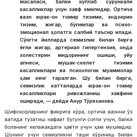
масаласи, балки кўплаб сурункали
касалликлар учун хавф омилидир. Ортиқча
вазн юрак-қон томир тизими, эндокрин
тизим, жигар, бўғимлар ва психо-
эмоционал ҳолатга салбий таъсир қилади.
Сўнгги йилларда семизлик билан бирга
ёғли жигар, артериал гипертензия, қонда
холестерин миқдорининг ошиши, уйқу
апнеси, мушак-скелет тизими
касалликлари ва психологик муаммолар
ҳам кенг тарқалган. Шу билан бирга,
семизлик катталарда юрак-қон томир
касалликлари ривожланиш хавфини
оширади, — дейди Ақнур Тўреханова.
Шифокорларнинг фикрига кўра, ортиқча вазнни ўз
вақтида тузатиш нафақат бугунги соғлиқ учун, балки
боланинг келажакдаги ҳаёти учун ҳам муҳимдир.
Шунинг учун семизликни ташқи кўриниш билан