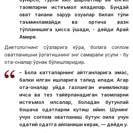
таомларни истеъмол қиладилар. Бундай
овқат танани зарур озуқалар билан тўлиқ
таъминламайди ва ортиқча вазн
тўпланишига ҳисса қўшади, - дейди Арай
Амире.
Диетологнинг сўзларига кўра, болага соғлом
овқатланишни ўргатишнинг энг самарали усули - бу
ота-оналар ўрнак бўлишларидир.
– Бола катталарнинг айтганларига эмас,
балки қилган ишларига тақлид қилади. Агар
ота-оналар уйда газланган ичимликлар
ичса ва тез тайёрланадиган таомларни
истеъмол қилсалар, боладан бутунлай
бошқача одатларни кутиш қийин. Шунинг
учун соғлом овқатланиш бутун оила учун
одатий одатга айланиши керак, — дейди у.