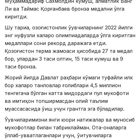
Муҳаммадариф Сахмолдин кумуш, алматлик Ванг
Ли ва Таймас Қорғанбаев бронза медални қўлга
киритди.
Шу тариқа, қозоғистонлик ўқувчиларнинг 2022 йилги
энг нуфузли халқаро олимпиадаларда қўлга киритган
медаллари сони рекорд даражага етди.
Қозоғистон терма жамоаси ҳисобида 27 та медал
бор, улардан 3 таси олтин, 15 таси кумуш ва 9
таси бронза.
Жорий йилда Давлат раҳбари кўмаги туфайли илк
бор халқаро танловлар ғолиблари 4,5 миллион
тенгегача бўлган катта миқдордаги пул мукофоти
ва имтиҳон топширмасдан олий таълим
муассасасида ўқиш учун грантга эга бўладилар.
Ўқувчиларимизни янги юқори натижалар ва муносиб
мукофотлар билан табриклайман. Ота-оналарга
қўллаб-қувватлаганлари учун, ўқитувчиларга