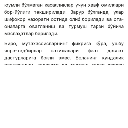
юқумли бўлмаган касалликлар учун хавф омиллари
бор-йўқлиги текширилади. Зарур бўлганда, улар
шифокор назорати остида олиб борилади ва ота-
оналарга овқатланиш ва турмуш тарзи бўйича
маслаҳатлар берилади.
Бироқ, мутахассисларнинг фикрига кўра, ушбу
чора-тадбирлар натижалари фақат давлат
дастурларига боғлиқ эмас. Боланинг кундалик
овқатланиши, ҳаракати ва турмуш тарзи асосан
оилада шаклланади. Шунинг учун болаликдаги
семизликнинг олдини олиш касаллик
аниқлангандан кейин бошланмаслиги керак. Унинг
асоси - болаларда ёшлигидан соғлом овқатланиш
одатларини шакллантириш, кундалик ҳаракатни
турмуш тарзига айлантириш ва ота-оналарнинг
шахсий намунаси.