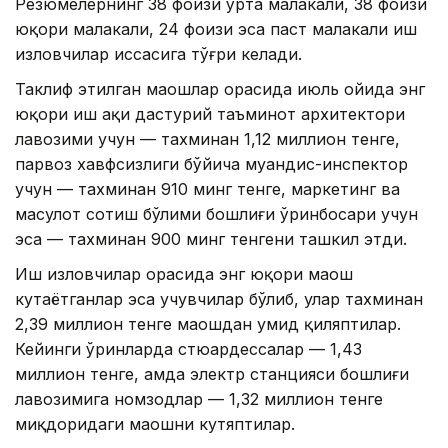
Резюмелернинг 38 фоизи ўрта малакали, 38 фоизи
юқори малакали, 24 фоизи эса паст малакали иш
изловчилар ҳиссасига тўғри келади.
Таклиф этилган маошлар орасида июль ойида энг
юқори иш ҳақи дастурий таъминот архитектори
лавозими учун — тахминан 1,12 миллион тенге,
парвоз хавфсизлиги бўйича муҳандис-инспектор
учун — тахминан 910 минг тенге, маркетинг ва
маҳсулот сотиш бўлими бошлиғи ўринбосари учун
эса — тахминан 900 минг тенгени ташкил этди.
Иш изловчилар орасида энг юқори маош
кутаётганлар эса учувчилар бўлиб, улар тахминан
2,39 миллион тенге маошдан умид қиляптилар.
Кейинги ўринларда стюардессалар — 1,43
миллион тенге, ҳамда электр станцияси бошлиғи
лавозимига номзодлар — 1,32 миллион тенге
миқдоридаги маошни кутяптилар.