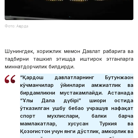
Фото: Ақорда
Шунингдек, хорижлик меҳмон Давлат раҳбарига ва
тадбирни ташкил этишда иштирок этганларга
миннатдорчилик билдирди.
“Қардош давлатларнинг Бутунжаҳон
кўчманчилар ўйинлари ҳамжиҳатлик ва
бирдамликни мустаҳкамлайди. Астанада
“Ұлы Дала дүбірі” шиори остида
ўтказилган ушбу бебаҳо учрашув нафақат
спорт мухлислари, балки барча
мамлакатлар, хусусан Туркия ва
Қозоғистон учун янги дўстлик, ҳамкорлик ва