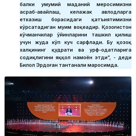
балки умумий маданий меросимизни
асраб-авайлаш, келажак авлодларга
етказиш борасидаги қатъиятимизни
кўрсатадиган муҳим воқеадир. Қозоғистон
кўчманчилар ўйинларини ташкил қилиш
учун жуда кўп куч сарфлади. Бу қозоқ
халқининг қудрати ва урф-одатларига
содиқлигини яққол намоён этди”, - деди
Билол Эрдоған тантанали маросимда.