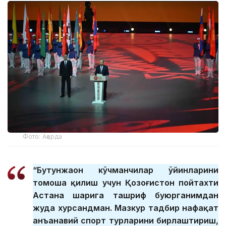
Фото: Ақорда
“Бутунжаҳон кўчманчилар ўйинларини
томоша қилиш учун Қозоғистон пойтахти
Астана шаҳрига ташриф буюрганимдан
жуда хурсандман. Мазкур тадбир нафақат
анъанавий спорт турларини бирлаштириш,