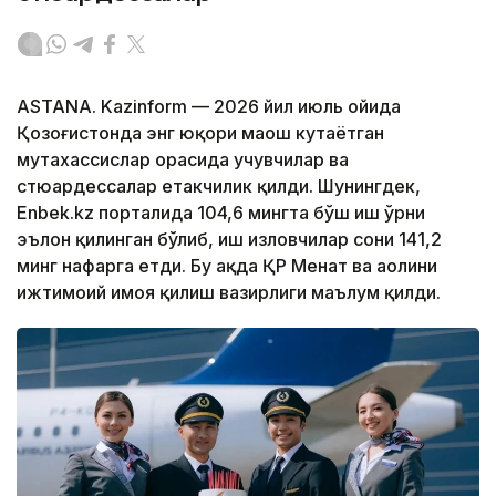
ASTANA. Kazinform — 2026 йил июль ойида
Қозоғистонда энг юқори маош кутаётган
мутахассислар орасида учувчилар ва
стюардессалар етакчилик қилди. Шунингдек,
Enbek.kz порталида 104,6 мингта бўш иш ўрни
эълон қилинган бўлиб, иш изловчилар сони 141,2
минг нафарга етди. Бу ҳақда ҚР Меҳнат ва аҳолини
ижтимоий ҳимоя қилиш вазирлиги маълум қилди.