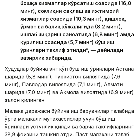
бошқа хизматлар кўрсатиш соҳасида (16,0
минг), соғлиқни сақлаш ва ижтимоий
хизматлар соҳасида (10,3 минг), қишлоқ,
ўрмон ва балиқ хўжалигида (8,2 минг),
ишлаб чиқариш саноатида (6,8 минг) ҳамда
қурилиш соҳасида (5,7 минг) бўш иш
ўринлари таклиф этилди”, — дейилади
вазирлик хабарида.
Ҳудудлар бўйича энг кўп бўш иш ўринлари Астана
шаҳрида (8,8 минг), Туркистон вилоятида (7,6
минг), Павлодар вилоятида (7,1 минг), Алмати
шаҳрида (7,0 минг) ва Ақмола вилоятида (6,9 минг)
эълон қилинган.
Малака даражаси бўйича иш берувчилар талабида
ўрта малакали мутахассислар учун бўш иш
ўринлари устунлик қилди ва барча таклифларнинг
38,8 фоизини ташкил этди. Паст малакани талаб