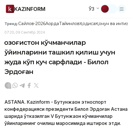
KAZINFORM
ЎЗ
Сайлов-2026
Ақорда
Тайинлов
Ҳодиса
Қонун ва интизо
Тренд:
07:20, 09 Сентябр 2024
Қозоғистон кўчманчилар
ўйинларини ташкил қилиш учун
жуда кўп куч сарфлади - Билол
Эрдоған
ASTANА. Кazinform - Бутунжаҳон этноспорт
конфедерацияси президенти Билол Эрдоған Астана
шаҳрида ўтказилган V Бутунжаҳон кўчманчилар
ўйинларининг очилиш маросимида иштирок этди.