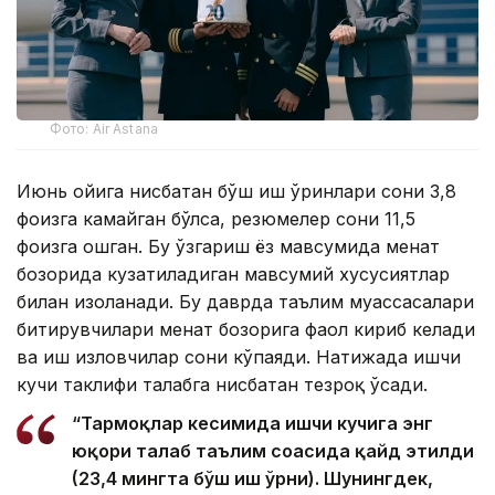
Фото: Air Astana
Июнь ойига нисбатан бўш иш ўринлари сони 3,8
фоизга камайган бўлса, резюмелер сони 11,5
фоизга ошган. Бу ўзгариш ёз мавсумида меҳнат
бозорида кузатиладиган мавсумий хусусиятлар
билан изоҳланади. Бу даврда таълим муассасалари
битирувчилари меҳнат бозорига фаол кириб келади
ва иш изловчилар сони кўпаяди. Натижада ишчи
кучи таклифи талабга нисбатан тезроқ ўсади.
“Тармоқлар кесимида ишчи кучига энг
юқори талаб таълим соҳасида қайд этилди
(23,4 мингта бўш иш ўрни). Шунингдек,