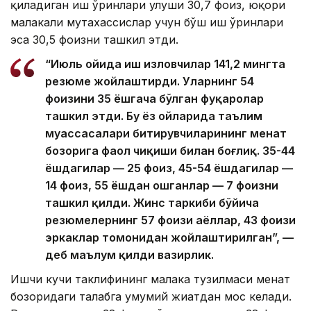
қиладиган иш ўринлари улуши 30,7 фоиз, юқори
малакали мутахассислар учун бўш иш ўринлари
эса 30,5 фоизни ташкил этди.
“Июль ойида иш изловчилар 141,2 мингта
резюме жойлаштирди. Уларнинг 54
фоизини 35 ёшгача бўлган фуқаролар
ташкил этди. Бу ёз ойларида таълим
муассасалари битирувчиларининг меҳнат
бозорига фаол чиқиши билан боғлиқ. 35-44
ёшдагилар — 25 фоиз, 45-54 ёшдагилар —
14 фоиз, 55 ёшдан ошганлар — 7 фоизни
ташкил қилди. Жинс таркиби бўйича
резюмелернинг 57 фоизи аёллар, 43 фоизи
эркаклар томонидан жойлаштирилган”, —
деб маълум қилди вазирлик.
Ишчи кучи таклифининг малака тузилмаси меҳнат
бозоридаги талабга умумий жиҳатдан мос келади.