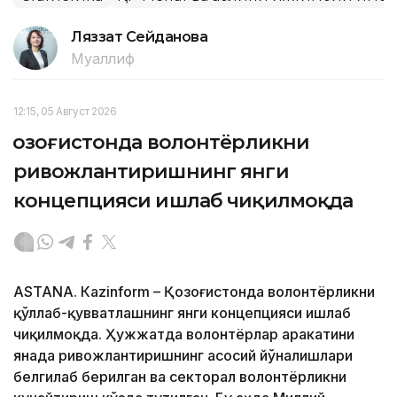
Ляззат Сейданова
Муаллиф
12:15, 05 Август 2026
Қозоғистонда волонтёрликни
ривожлантиришнинг янги
концепцияси ишлаб чиқилмоқда
ASTANА. Кazinform – Қозоғистонда волонтёрликни
қўллаб-қувватлашнинг янги концепцияси ишлаб
чиқилмоқда. Ҳужжатда волонтёрлар ҳаракатини
янада ривожлантиришнинг асосий йўналишлари
белгилаб берилган ва секторал волонтёрликни