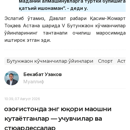
маданий алмашинувларга туртки бўлишига
қатъий ишонаман”. - деди у.
Эслатиб ўтамиз, Давлат раҳбари Қасим-Жомарт
Тоқаев Астана шаҳрида V Бутунжаҳон кўчманчилар
ўйинларининг тантанали очилиш маросимида
иштирок этган эди.
Бутунжаҳон кўчманчилар ўйинлари
Спорт
Аста
Бекабат Узаков
Муаллиф
10:39, 07 Август 2026
Қозоғистонда энг юқори маошни
кутаётганлар — учувчилар ва
стюардессалар