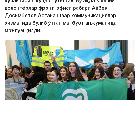
кучайтириш кўзда тутилган. Бу ҳақда Миллий
волонтёрлар фронт-офиси раҳбари Айбек
Досимбетов Астана шаҳар коммуникациялар
хизматида бўлиб ўтган матбуот анжуманида
маълум қилди.
Фото: Алмати ҳокимлиги