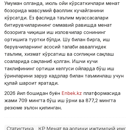
Умуман олганда, июль ойи кўрсаткичлари меҳнат
бозорида мавсумий фаоллик кучайганини
кўрсатди. Ёз фаслида таълим муассасалари
битирувчиларининг оммавий равишда меҳнат
бозорига чиқиши иш изловчилар сонининг
ортишига туртки бўлди. Шу билан бирга, иш
берувчиларнинг асосий талаби аввалгидек
таълим, хизмат кўрсатиш ва соғлиқни сақлаш
соҳаларида сақланиб қолган. Ишчи кучи
таклифининг ортиши келгуси ойларда бўш иш
ўринларини зарур кадрлар билан таъминлаш учун
қулай шароит яратади.
2026 йил бошидан буён
Enbek.kz
платформасида
жами 709 мингта бўш иш ўрни ва 877,2 мингта
резюме эълон қилинган.
Статистика
ҚР Меҳнат ва аҳолини ижтимоий ҳимо