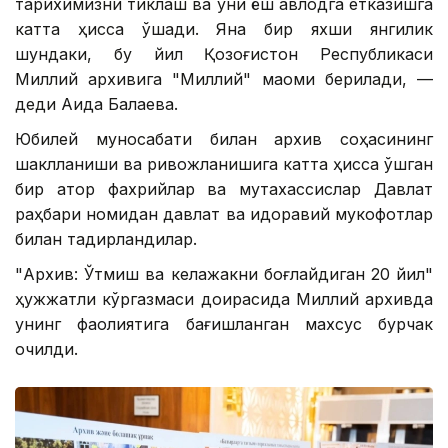
тарихимизни тиклаш ва уни ёш авлодга етказишга
катта ҳисса қўшади. Яна бир яхши янгилик
шундаки, бу йил Қозоғистон Республикаси
Миллий архивига "Миллий" мақоми берилади, —
деди Аида Балаева.
Юбилей муносабати билан архив соҳасининг
шаклланиши ва ривожланишига катта ҳисса қўшган
бир қатор фахрийлар ва мутахассислар Давлат
раҳбари номидан давлат ва идоравий мукофотлар
билан тақдирландилар.
"Архив: Ўтмиш ва келажакни боғлайдиган 20 йил"
ҳужжатли кўргазмаси доирасида Миллий архивда
унинг фаолиятига бағишланган махсус бурчак
очилди.