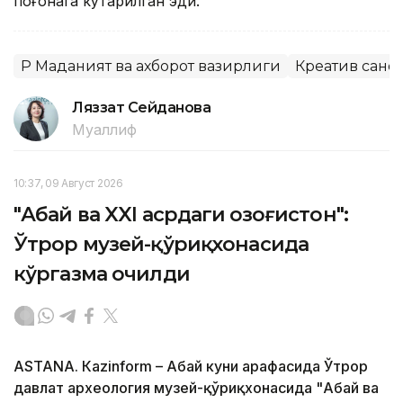
поғонага кўтарилган эди.
ҚР Маданият ва ахборот вазирлиги
Креатив саноа
Ляззат Сейданова
Муаллиф
10:37, 09 Август 2026
"Абай ва XXI асрдаги Қозоғистон":
Ўтрор музей-қўриқхонасида
кўргазма очилди
ASTANА. Кazinform – Абай куни арафасида Ўтрор
давлат археология музей-қўриқхонасида "Абай ва