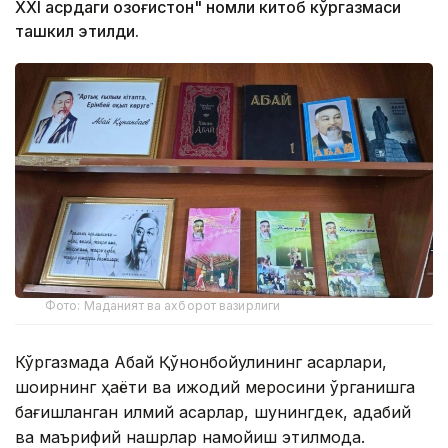
ХХI асрдаги Қозоғистон" номли китоб кўргазмаси
ташкил этилди.
Фото: Маданият ва ахборот вазирлиги
Кўргазмада Абай Қўнонбойулининг асарлари,
шоирнинг ҳаёти ва ижодий меросини ўрганишга
бағишланган илмий асарлар, шунингдек, адабий
ва маърифий нашрлар намойиш этилмоқда.