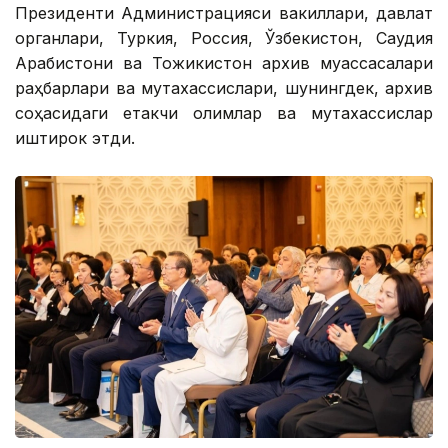
Президенти Администрацияси вакиллари, давлат
органлари, Туркия, Россия, Ўзбекистон, Саудия
Арабистони ва Тожикистон архив муассасалари
раҳбарлари ва мутахассислари, шунингдек, архив
соҳасидаги етакчи олимлар ва мутахассислар
иштирок этди.