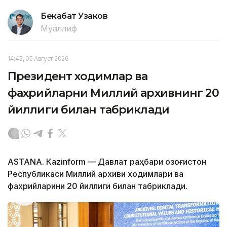
Бекабат Узаков
Муаллиф
14:45, 05 Август 2026
Президент ходимлар ва
фахрийларни Миллий архивнинг 20
йиллиги билан табриклади
ASTANА. Кazinform — Давлат раҳбари Қозоғистон
Республикаси Миллий архиви ходимлари ва
фахрийларини 20 йиллиги билан табриклади.