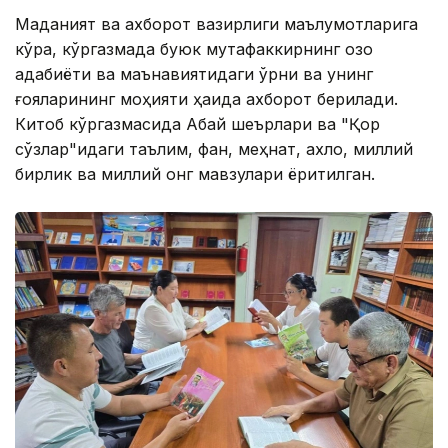
Маданият ва ахборот вазирлиги маълумотларига
кўра, кўргазмада буюк мутафаккирнинг қозоқ
адабиёти ва маънавиятидаги ўрни ва унинг
ғояларининг моҳияти ҳақида ахборот берилади.
Китоб кўргазмасида Абай шеърлари ва "Қор
сўзлар"идаги таълим, фан, меҳнат, ахлоқ, миллий
бирлик ва миллий онг мавзулари ёритилган.