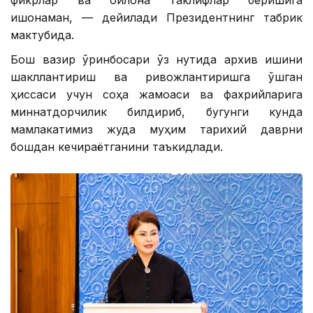
фикрлар ва оқилона таклифлар беришига
ишонаман, — дейилади Президентнинг табрик
мактубида.
Бош вазир ўринбосари ўз нутқида архив ишини
шакллантириш ва ривожлантиришга қўшган
ҳиссаси учун соҳа жамоаси ва фахрийларига
миннатдорчилик билдириб, бугунги кунда
мамлакатимиз жуда муҳим тарихий даврни
бошдан кечираётганини таъкидлади.