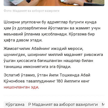
Фото: Маданият ва ахборот вазирлиги
Шоирни улуғловчи бу қадриятлар бугунги кунда
ҳам ўз долзарблигини йўқотмаган ва жамият учун
маънавий қўлланма ҳисобланади. Кўргазма бир
ҳафта давом этади.
Жамоатчилик Абайнинг ижодий мероси,
шунингдек, шоирнинг миллий маданият ривожига
қўшган ҳиссасига бағишланган нашрлар билан
танишиш имкониятига эга бўлади.
Эслатиб ўтамиз, ўтган йили Тошкенда Абай
Қўнонбоев таваллудининг 180 йиллиги кенг
нишонланган эди
.
Кўргазма
ҚР Маданият ва ахборот вазирлиги
Ма