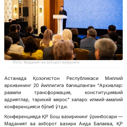
Фото: Маданият ва ахборот вазирлиги
Астанада Қозоғистон Республикаси Миллий
архивининг 20 йиллигига бағишланган “Архивлар:
рақамли трансформация, конституциявий
қадриятлар, тарихий мерос” халқаро илмий-амалий
конференцияси бўлиб ўтди.
Конференцияда ҚР Бош вазирининг ўринбосари —
Маданият ва ахборот вазири Аида Балаева, ҚР