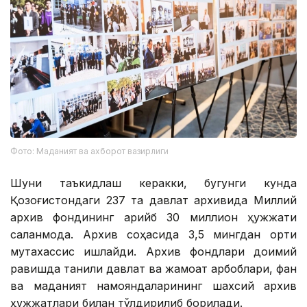
Фото: Маданият ва ахборот вазирлиги
Шуни таъкидлаш керакки, бугунги кунда
Қозоғистондаги 237 та давлат архивида Миллий
архив фондининг қарийб 30 миллион ҳужжати
сақланмоқда. Архив соҳасида 3,5 мингдан ортиқ
мутахассис ишлайди. Архив фондлари доимий
равишда таниқли давлат ва жамоат арбоблари, фан
ва маданият намояндаларининг шахсий архив
ҳужжатлари билан тўлдирилиб борилади.