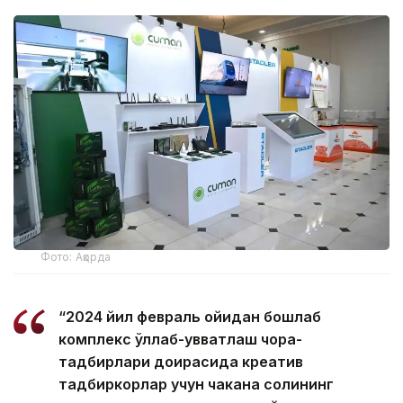
Фото: Ақорда
“2024 йил февраль ойидан бошлаб
комплекс қўллаб-қувватлаш чора-
тадбирлари доирасида креатив
тадбиркорлар учун чакана солиқнинг