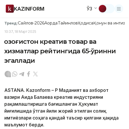
KAZINFORM
ЎЗ
Сайлов-2026
Ақорда
Тайинлов
Ҳодиса
Қонун ва интизо
Тренд:
10:37, 18 Март 2025
Қозоғистон креатив товар ва
хизматлар рейтингида 65-ўринни
эгаллади
ASTANA. Kazonform – ҚР Маданият ва ахборот
вазири Аида Балаева креатив индустрияни
рақамлаштиришга бағишланган Ҳукумат
йиғилишида ўтган йили жорий этилган солиқ
имтиёзлари соҳага қандай таъсир қилгани ҳақида
маълумот берди.