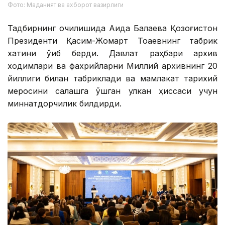
Фото: Маданият ва ахборот вазирлиги
Тадбирнинг очилишида Аида Балаева Қозоғистон
Президенти Қасим-Жомарт Тоқаевнинг табрик
хатини ўқиб берди. Давлат раҳбари архив
ходимлари ва фахрийларни Миллий архивнинг 20
йиллиги билан табриклади ва мамлакат тарихий
меросини сақлашга қўшган улкан ҳиссаси учун
миннатдорчилик билдирди.