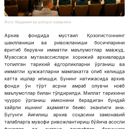
Фото: Маданият ва ахборот вазирлиги
Архив фондида мустақил Қозоғистоннинг
шаклланиши ва ривожланиши босқичларини
ёритиб берувчи қимматли маълумотлар мавжуд.
Муассаса мутахассислари хорижий архивларда
топилган тарихий ёдгорликларни ўрганиш ва
қимматли ҳужжатларни мамлакатга олиб келишда
катта ишлар қилишди. Бунинг натижасида архив
фонди ўн тўрт асрни қамраб олувчи ноёб
маълумотлар билан тўлдирилди. Миллат тарихини
чуқурроқ ўрганиш имконини берадиган бундай
хайрли ишнинг аҳамияти беқиёс эканлиги аниқ.
Бугунги йиғилиш архив соҳасини замонавий
талабларга мувофиқ ривожлантириш бўйича асосли