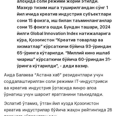
алоҳида солиқ режими жорий этилди.
Мазкур тизим ишга туширилгандан сўнг 1
йил ичида креатив индустрия субъектлари
сони 15 фоизга, иш билан таъминланганлар
сони 15 фоизга ошди. Бундан ташқари, 2024
йилги Global Innovation Index натижаларига
кўра, Қозоғистон “Креатив товарлар ва
хизматлар” кўрсаткичи бўйича 93-ўриндан
65-ўринга кўтарилди. “Миллий кино ишлаб
чиқариш” кўрсаткичи бўйича 60-ўриндан 31-
ўринга кўтарилди”, - деди вазир.
Аида Балаева “Астана хаб” резидентлари учун
соддалаштирилган солиқ режими IT-индустрияси
ва креатив индустрия ўртасида яқинроқ алоқа
ўрнатиш учун шароит яратганини таъкидлади.
Эслатиб ўтамиз, ўтган
йил кузда Қозоғистон
креатив индустрилар бўйича жаҳон рейтингида 28