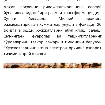
Архив соҳасини ривожлантиришнинг асосий
йўналишларидан бири рақамли трансформациядир.
Сўнгги йилларда Миллий архивда
рақамлаштирилган ҳужжатлар улуши 3 фоиздан 26
фоизгача ошди. Ҳужжатларни қабул қилиш, сақлаш,
шунингдек, фуқаролар ва ташкилотларнинг
сўровларини тезкор бажариш имконини берувчи
"Ҳужжатларнинг ягона электрон архиви" ахборот
тизими жорий этилди.