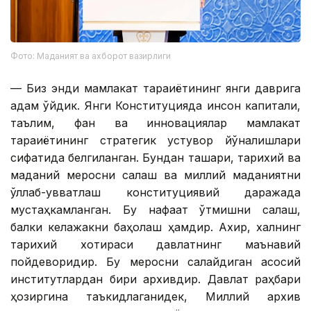
Фото: Маданият ва ахборот вазирлиги
— ​​Биз энди мамлакат тараққиётининг янги даврига
қадам қўйдик. Янги Конституцияда инсон капитали,
таълим, фан ва инновациялар мамлакат
тараққиётининг стратегик устувор йўналишлари
сифатида белгиланган. Бундан ташқари, тарихий ва
маданий меросни сақлаш ва миллий маданиятни
қўллаб-қувватлаш конституциявий даражада
мустаҳкамланган. Бу нафақат ўтмишни сақлаш,
балки келажакни баҳолаш ҳамдир. Ахир, халқнинг
тарихий хотираси давлатнинг маънавий
пойдеворидир. Бу меросни сақлайдиган асосий
институтлардан бири архивдир. Давлат раҳбари
ҳозиргина таъкидлаганидек, Миллий архив