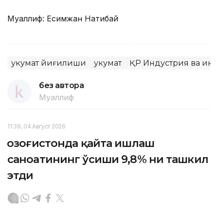
Муаллиф: Есимжан Нақтибай
Ҳукумат йиғилиши
Ҳукумат
ҚР Индустрия ва ин
без автора
Муаллиф
11:39, 04 Август 2026
Қозоғистонда қайта ишлаш
саноатининг ўсиши 9,8% ни ташкил
этди