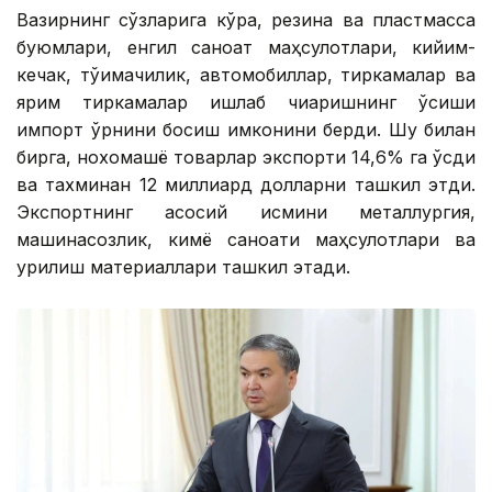
Вазирнинг сўзларига кўра, резина ва пластмасса
буюмлари, енгил саноат маҳсулотлари, кийим-
кечак, тўқимачилик, автомобиллар, тиркамалар ва
ярим тиркамалар ишлаб чиқаришнинг ўсиши
импорт ўрнини босиш имконини берди. Шу билан
бирга, нохомашё товарлар экспорти 14,6% га ўсди
ва тахминан 12 миллиард долларни ташкил этди.
Экспортнинг асосий қисмини металлургия,
машинасозлик, кимё саноати маҳсулотлари ва
қурилиш материаллари ташкил этади.