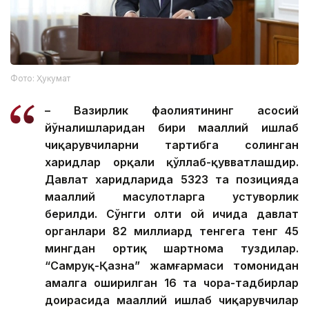
Фото: Ҳукумат
– Вазирлик фаолиятининг асосий
йўналишларидан бири маҳаллий ишлаб
чиқарувчиларни тартибга солинган
харидлар орқали қўллаб-қувватлашдир.
Давлат харидларида 5323 та позицияда
маҳаллий маҳсулотларга устуворлик
берилди. Сўнгги олти ой ичида давлат
органлари 82 миллиард тенгега тенг 45
мингдан ортиқ шартнома туздилар.
“Самруқ-Қазна” жамғармаси томонидан
амалга оширилган 16 та чора-тадбирлар
доирасида маҳаллий ишлаб чиқарувчилар