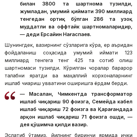
билан 3800 та шартнома тузилди,
жумладан, умумий қиймати 390 миллиард
тенгедан ортиқ бўлган 286 та узоқ
муддатли ва оффтайк шартномаларидир,
— деди Ерсайин Нағаспаев.
Шунингдек, вазирнинг сўзларига кўра, ер қаъридан
фойдаланиш соҳасида умумий қиймати 123
миллиард тенгега тенг 425 та сотиб олиш
шартномаси тузилди. Кўрилган чоралар барқарор
талабни яратди ва маҳаллий корхоналарнинг
ишлаб чиқариш қувватини оширишга ёрдам берди.
— Масалан, Чимкентда трансформатор
ишлаб чиқариш 90 фоизга, Семейда кабел
ишлаб чиқариш 72 фоизга ва Қарағандада
арқон ишлаб чиқариш 71 фоизга ошди, —
дея қўшимча қилди вазир.
Эслатиб ўтамиз, йилнинг биринчи ярмида ички