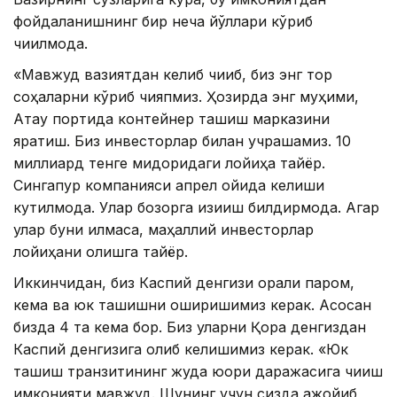
фойдаланишнинг бир неча йўллари кўриб
чиқилмоқда.
«Мавжуд вазиятдан келиб чиқиб, биз энг тор
соҳаларни кўриб чиқяпмиз. Ҳозирда энг муҳими,
Ақтау портида контейнер ташиш марказини
яратиш. Биз инвесторлар билан учрашамиз. 10
миллиард тенге миқдоридаги лойиҳа тайёр.
Сингапур компанияси апрел ойида келиши
кутилмоқда. Улар бозорга қизиқиш билдирмоқда. Агар
улар буни қилмаса, маҳаллий инвесторлар
лойиҳани олишга тайёр.
Иккинчидан, биз Каспий денгизи орқали паром,
кема ва юк ташишни оширишимиз керак. Асосан
бизда 4 та кема бор. Биз уларни Қора денгиздан
Каспий денгизига олиб келишимиз керак. «Юк
ташиш транзитининг жуда юқори даражасига чиқиш
имконияти мавжуд. Шунинг учун сизда ажойиб