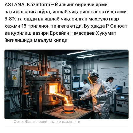
ASTANА. Кazinform – Йилнинг биринчи ярми
натижаларига кўра, ишлаб чиқариш саноати ҳажми
9,8% га ошди ва ишлаб чиқарилган маҳсулотлар
ҳажми 16 триллион тенгега етди. Бу ҳақда ҚР Саноат
ва қурилиш вазири Ерсайин Нағаспаев Ҳукумат
йиғилишида маълум қилди.
Фото: Фан ва олий таълим вазирлиги