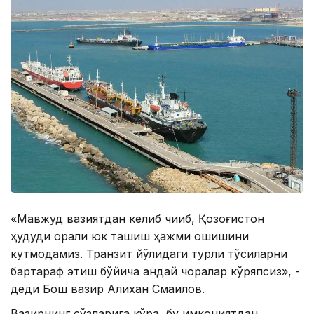
«Мавжуд вазиятдан келиб чиқиб, Қозоғистон
ҳудуди орқали юк ташиш ҳажми ошишини
кутмоқдамиз. Транзит йўлидаги турли тўсиқларни
бартараф этиш бўйича қандай чоралар кўряпсиз», -
деди Бош вазир Алихан Смаилов.
Вазирнинг сўзларига кўра, бу имкониятдан