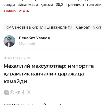
савдо айланмаси ҳажми 36,2 триллион тенгени
ташкил этди
.
ҚР Саноат ва қурилиш вазирлиги
Саноат
Ҳукум
Бекабат Узаков
Муаллиф
11:15, 04 Август 2026
Маҳаллий маҳсулотлар: импортга
қарамлик қанчалик даражада
камайди