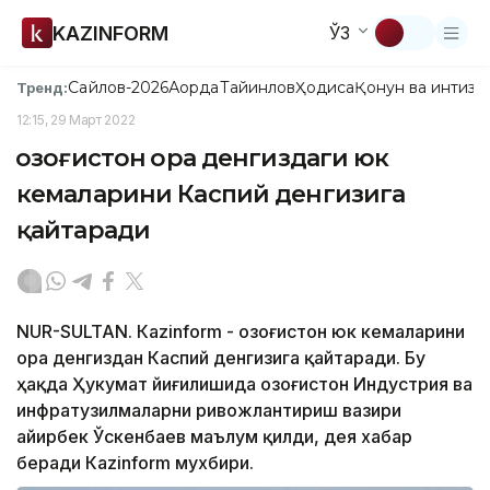
KAZINFORM
ЎЗ
Сайлов-2026
Ақорда
Тайинлов
Ҳодиса
Қонун ва интизо
Тренд:
12:15, 29 Март 2022
Қозоғистон Қора денгиздаги юк
кемаларини Каспий денгизига
қайтаради
NUR-SULTAN. Кazinform - Қозоғистон юк кемаларини
Қора денгиздан Каспий денгизига қайтаради. Бу
ҳақда Ҳукумат йиғилишида Қозоғистон Индустрия ва
инфратузилмаларни ривожлантириш вазири
Қайирбек Ўскенбаев маълум қилди, дея хабар
беради Кazinform мухбири.