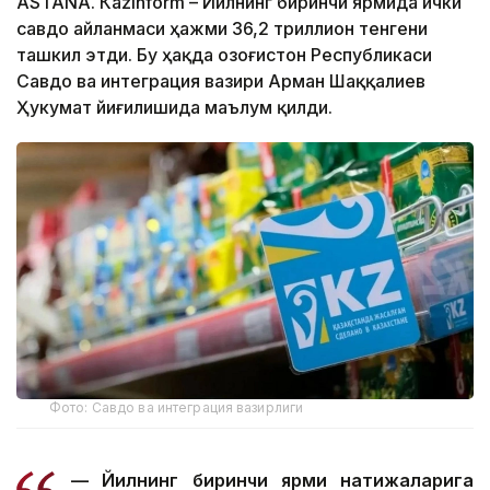
ASTANА. Кazinform – Йилнинг биринчи ярмида ички
савдо айланмаси ҳажми 36,2 триллион тенгени
ташкил этди. Бу ҳақда Қозоғистон Республикаси
Савдо ва интеграция вазири Арман Шаққалиев
Ҳукумат йиғилишида маълум қилди.
Фото: Савдо ва интеграция вазирлиги
— Йилнинг биринчи ярми натижаларига