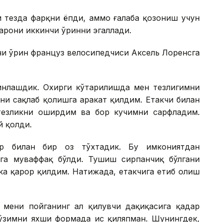
 тезда фарқни ёпди, аммо ғалаба қозониш учун
арони иккинчи ўринни эгаллади.
чи ўрин француз велосипедчиси Аксель Лоренсга
қинлашдик. Охирги кўтарилишда мен тезлигимни
ни сақлаб қолишга ҳаракат қилдим. Етакчи билан
тезликни оширдим ва бор кучимни сарфладим.
й қолди.
ер билан бир оз тўхтадик. Бу имкониятдан
га муваффақ бўлди. Тушиш сирпанчиқ бўлгани
кка қарор қилдим. Натижада, етакчига етиб олиш
мени пойганинг ҳал қилувчи дақиқасига қадар
ўзимни яхши формада ҳис қиляпман. Шунингдек,