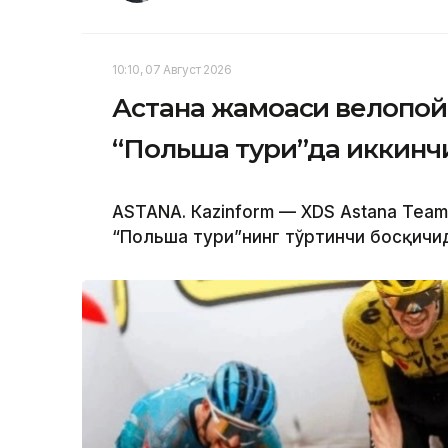
10:10, 07 Август 2026
Астана жамоаси велопой
“Польша тури”да иккинч
ASTANА. Кazinform — XDS Astana Team
“Польша тури”нинг тўртинчи босқичид