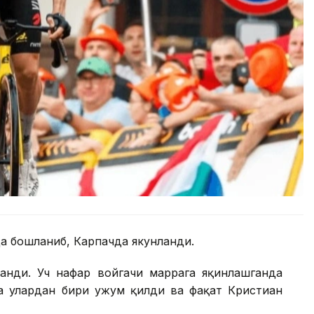
да бошланиб, Карпачда якунланди.
ланди. Уч нафар войгачи маррага яқинлашганда
а улардан бири ҳужум қилди ва фақат Кристиан