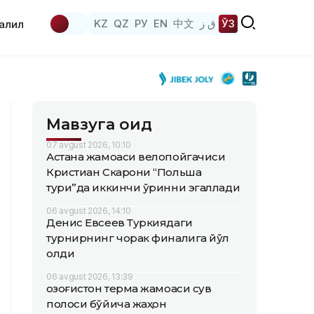
KZ
QZ
РУ
EN
中文
ق ز
ЎЗ
аҳлил
Мавзуга оид
07 avgust 2026, 10:10
Астана жамоаси велопойгачиси
Кристиан Скарони “Польша
тури”да иккинчи ўринни эгаллади
06 avgust 2026, 14:10
Денис Евсеев Туркиядаги
турнирнинг чорак финалига йўл
олди
06 avgust 2026, 13:39
Қозоғистон терма жамоаси сув
полоси бўйича жаҳон