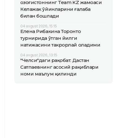
Қозоғистоннинг Team KZ жамоаси
Келажак ўйинларини ғалаба
билан бошлади
04 avgust 2026, 15:15
Елена Рибакина Торонто
турнирида ўтган йилги
натижасини такрорлай оладими
04 avgust 2026, 13:15
"Челси"даги рақобат: Дастан
Сатпаевнинг асосий рақиблари
номи маълум қилинди