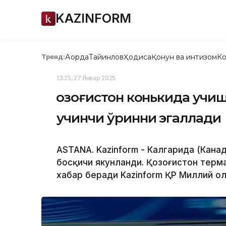
KAZINFORM
Ақорда
Тайинлов
Ҳодиса
Қонун ва интизом
Ко
Тренд:
13:25, 27 Январ 2025
Қозоғистон конькида учи
учинчи ўринни эгаллади
ASTANA. Kazinform - Калгарида (Канад
босқичи якунланди. Қозоғистон терм
хабар беради Kazinform ҚР Миллий ол