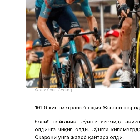
Фото: SprintCycling
161,9 километрлик босқич Жавани шаҳри
Ғолиб пойганинг сўнгги қисмида аниқ
олдинга чиқиб олди. Сўнгги километрд
Скарони унга жавоб қайтара олди.