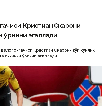
гачиси Кристиан Скарони
и ўринни эгаллади
 велопойгачиси Кристиан Скарони кўп кунлик
а иккинчи ўринни эгаллади.