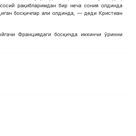
асосий рақибларимдан бир неча сония олдинда
адиган босқичлар ҳали олдинда, — деди Кристиан
ойгачи Франциядаги босқичда иккинчи ўринни