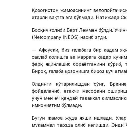
Қозоғистон жамоасининг велопойгачиси
етарли вақтга эга бўлмади. Натижада Ск
Босқич ғолиби Барт Леммен бўлди. Учин
(Netcompany INEOS) насиб этди.
— Афсуски, биз ғалабага бир қадам я
сақлаб қолишга ва маррага қадар кучим
фарқ яқинлашиб бораётганини кўриб, 
Бироқ, ғалаба қозонишга бироз куч етма
Олдинги кўтарилишдан сўнг, Бренн
фойдаланиб, етакчи масофани ошириш
учун мен ҳеч қандай таваккал қилмасли
имкониятим бўлмади.
Бугун жамоа жуда яхши ишлади. Улар 
мукаммал тарзда олиб келишди. Энди 