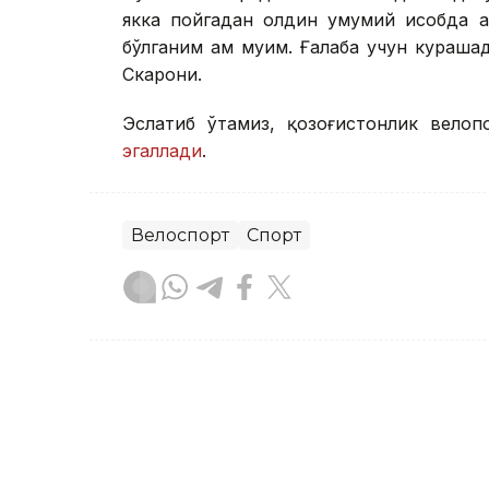
якка пойгадан олдин умумий ҳисобда 
бўлганим ҳам муҳим. Ғалаба учун кураш
Скарони.
Эслатиб ўтамиз, қозоғистонлик велоп
эгаллади
.
Велоспорт
Спорт
Бекабат Узаков
Муаллиф