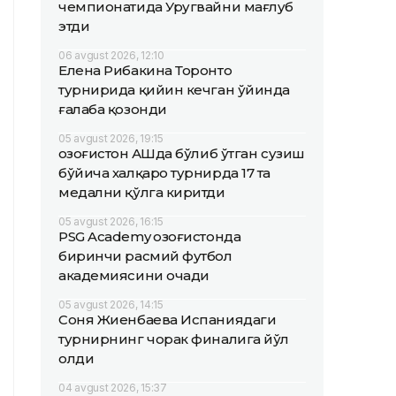
чемпионатида Уругвайни мағлуб
этди
06 avgust 2026, 12:10
Елена Рибакина Торонто
турнирида қийин кечган ўйинда
ғалаба қозонди
05 avgust 2026, 19:15
Қозоғистон АҚШда бўлиб ўтган сузиш
бўйича халқаро турнирда 17 та
медални қўлга киритди
05 avgust 2026, 16:15
PSG Academy Қозоғистонда
биринчи расмий футбол
академиясини очади
05 avgust 2026, 14:15
Соня Жиенбаева Испаниядаги
турнирнинг чорак финалига йўл
олди
04 avgust 2026, 15:37