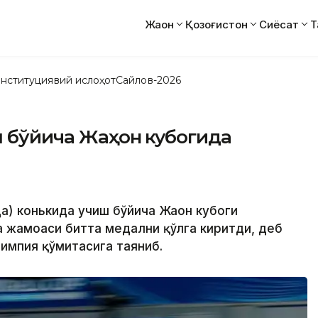
Жаҳон
Қозоғистон
Сиёсат
Т
нституциявий ислоҳот
Сайлов-2026
ш бўйича Жаҳон кубогида
а) конькида учиш бўйича Жаҳон кубоги
а жамоаси битта медални қўлга киритди, деб
импия қўмитасига таяниб.