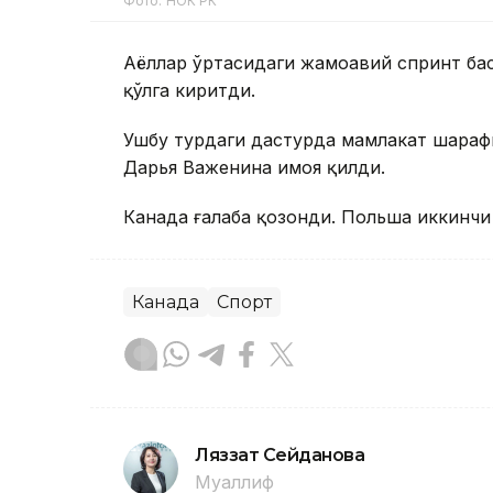
Фото: НОК РК
Аёллар ўртасидаги жамоавий спринт баҳ
қўлга киритди.
Ушбу турдаги дастурда мамлакат шараф
Дарья Важенина ҳимоя қилди.
Канада ғалаба қозонди. Польша иккинчи
Канада
Спорт
Ляззат Сейданова
Муаллиф