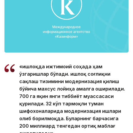
«Қишлоқда ижтимоий соҳада ҳам
ўзгаришлар бўлади. Қишлоқ соғлиқни
сақлаш тизимини модернизация қилиш
бўйича махсус лойиҳа амалга оширилади.
700 га яқин янги тиббиёт муассасаси
қурилади. 32 кўп тармоқли туман
шифохоналарида модернизация ишлари
олиб борилмоқда. Буларнинг барчасига
200 миллиард тенгедан ортиқ маблағ