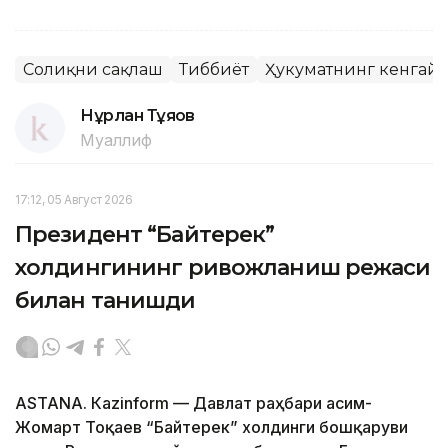
Соғлиқни сақлаш
Тиббиёт
Ҳукуматнинг кенгай
Нұрлан Тұяқов
Муаллиф
17:12, 05 Август 2026
Президент “Байтерек”
холдингининг ривожланиш режаси
билан танишди
ASTANА. Каzinform — Давлат раҳбари Қасим-
Жомарт Тоқаев “Байтерек” холдинги бошқаруви