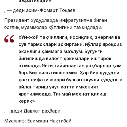
ажратилади»
, — деди Қасим-Жомарт Тоқаев.
Президент ҳудудларда инфратузилма билан
боғлиқ муаммолар кўплигини таъкидлади.
«Уй-жой тақчиллиги, иссиқлик, энергия ва
сув тармоқлари эскиргани, йўллар яроқсиз
эканлиги ҳаммага маълум. Бугунги
йиғилишда вилоят ҳокимлари иштирок
этмоқда. Янги тайинланган раҳбарлар ҳам
бор. Биз сизга ишонамиз. Ҳар бир ҳудудни
ҳаёт сифати юқори бўлган «кучли ҳудуд»га
айлантириш учун катта имконият
яратилмоқда. Тинмай меҳнат қилиш
керак»
, - деди Давлат раҳбари.
Муаллиф: Есимжан Нақтибай