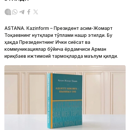
ASTANА. Кazinform – Президент Қасим-Жомарт
Тоқаевнинг нутқлари тўплами нашр этилди. Бу
ҳақда Президентнинг Ички сиёсат ва
коммуникациялар бўйича ёрдамчиси Арман
Қириқбаев ижтимоий тармоқларда маълум қилди.