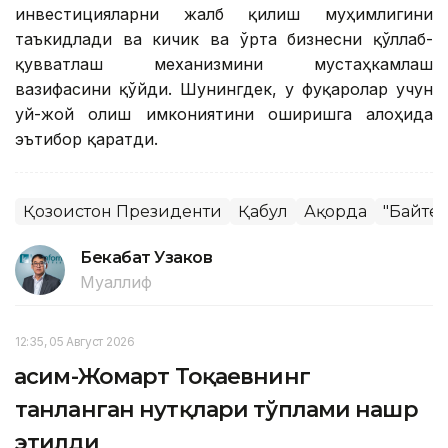
инвестицияларни жалб қилиш муҳимлигини
таъкидлади ва кичик ва ўрта бизнесни қўллаб-
қувватлаш механизмини мустаҳкамлаш
вазифасини қўйди. Шунингдек, у фуқаролар учун
уй-жой олиш имкониятини оширишга алоҳида
эътибор қаратди.
Қозоғистон Президенти
Қабул
Ақорда
"Байте
Бекабат Узаков
Муаллиф
12:35, 05 Август 2026
Қасим-Жомарт Тоқаевнинг
танланган нутқлари тўплами нашр
этилди