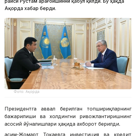
раиси Рустам Қарағойшинни қабул қилди. Бу ҳақда
Ақорда хабар берди.
Фото: Ақорда
Президентга аввал берилган топшириқларнинг
бажарилиши ва холдингни ривожлантиришнинг
асосий йўналишлари ҳақида ахборот берилди.
Қасим-Жомарт Тоқаевга инвестиция ва кредит