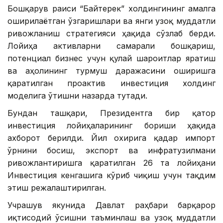
Бошқарув раиси “Байтерек” холдингининг амалга
оширилаётган ўзгаришлари ва янги узоқ муддатли
ривожланиш стратегияси ҳақида сўзлаб берди.
Лойиҳа активларни самарали бошқариш,
потенциал бизнес учун қулай шароитлар яратиш
ва аҳолининг турмуш даражасини оширишга
қаратилган проактив инвестиция холдинг
моделига ўтишни назарда тутади.
Бундан ташқари, Президентга бир қатор
инвестиция лойиҳаларининг бориши ҳақида
ахборот берилди. Йил охирига қадар импорт
ўрнини босиш, экспорт ва инфратузилмани
ривожлантиришга қаратилган 26 та лойиҳани
Инвестиция кенгашига кўриб чиқиш учун тақдим
этиш режалаштирилган.
Учрашув якунида Давлат раҳбари барқарор
иқтисодий ўсишни таъминлаш ва узоқ муддатли