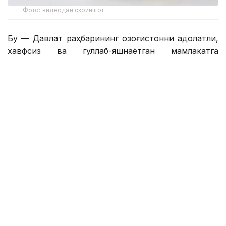
Фото: видеодан скриншот
Бу — Давлат раҳбарининг Қозоғистонни адолатли,
хавфсиз ва гуллаб-яшнаётган мамлакатга
айлантириш бўйича буюк идеалининг сўз билан
йўғрилган хулосаси.
– Азиз дўстлар! Сўзларнинг қадрини
тушунадиган ақлли, очиқ фикрли
жамоатчилик учун бизда янгиликлар бор.
Қозоғистон Республикаси Президенти
Қасим-Жомарт Кемелули Тоқаевнинг
«Әділетті қоғамға – шыншыл сөз» деб
номланган танланган нутқлари тўплами
нашр этилди. Биргаликда, бу Давлат
раҳбарининг Қозоғистонни адолатли,
хавфсиз ва гуллаб-яшнаётган мамлакатга
айлантириш бўйича буюк идеалининг