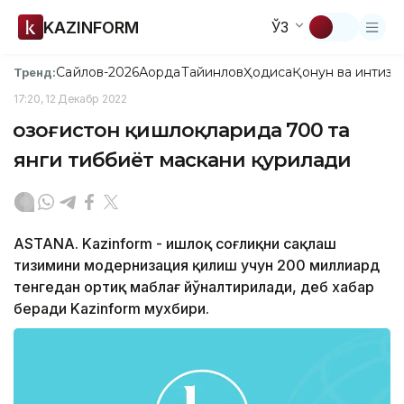
KAZINFORM
ЎЗ
Сайлов-2026
Ақорда
Тайинлов
Ҳодиса
Қонун ва интизо
Тренд:
17:20, 12 Декабр 2022
Қозоғистон қишлоқларида 700 та
янги тиббиёт маскани қурилади
ASTANA. Kazinform - Қишлоқ соғлиқни сақлаш
тизимини модернизация қилиш учун 200 миллиард
тенгедан ортиқ маблағ йўналтирилади, деб хабар
беради Kazinform мухбири.