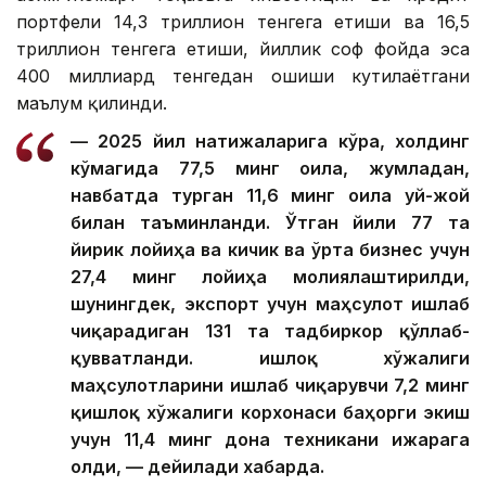
портфели 14,3 триллион тенгега етиши ва 16,5
триллион тенгега етиши, йиллик соф фойда эса
400 миллиард тенгедан ошиши кутилаётгани
маълум қилинди.
— 2025 йил натижаларига кўра, холдинг
кўмагида 77,5 минг оила, жумладан,
навбатда турган 11,6 минг оила уй-жой
билан таъминланди. Ўтган йили 77 та
йирик лойиҳа ва кичик ва ўрта бизнес учун
27,4 минг лойиҳа молиялаштирилди,
шунингдек, экспорт учун маҳсулот ишлаб
чиқарадиган 131 та тадбиркор қўллаб-
қувватланди. Қишлоқ хўжалиги
маҳсулотларини ишлаб чиқарувчи 7,2 минг
қишлоқ хўжалиги корхонаси баҳорги экиш
учун 11,4 минг дона техникани ижарага
олди, — дейилади хабарда.