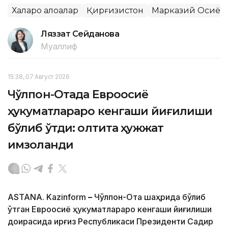
Халқаро алоқалар
Қирғизистон
Марказий Осиё
Ляззат Сейданова
Муаллиф
15:38, 07 Август 2026
Чўлпон-Отада Евроосиё
ҳукуматлараро кенгаши йиғилиши
бўлиб ўтди: олтита ҳужжат
имзоланди
ASTANA. Kazinform
–
Чўлпон-Ота шаҳрида бўлиб
ўтган Евроосиё ҳукуматлараро кенгаши йиғилиши
доирасида Қирғиз Республикаси Президенти Садир