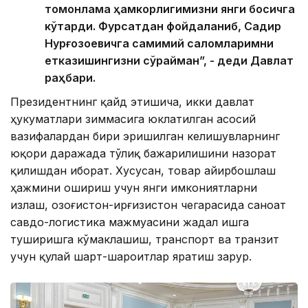
томонлама ҳамкорлигимизни янги босқичга
кўтарди. Фурсатдан фойдаланиб, Садир
Нурғозоевичга самимий саломларимни
етказишингизни сўрайман”, - деди Давлат
раҳбари.
Президентнинг қайд этишича, икки давлат
ҳукуматлари зиммасига юклатилган асосий
вазифалардан бири эришилган келишувларнинг
юқори даражада тўлиқ бажарилишини назорат
қилишдан иборат. Хусусан, товар айирбошлаш
ҳажмини ошириш учун янги имкониятларни
излаш, Қозоғистон-Қирғизистон чегарасида саноат
савдо-логистика мажмуасини жадал ишга
туширишга кўмаклашиш, транспорт ва транзит
учун қулай шарт-шароитлар яратиш зарур.