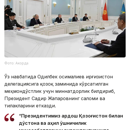
Фото: Акорда
Ўз навбатида Одилбек Қосималиев Қирғизистон
делегациясига қозоқ заминида кўрсатилган
меҳмондўстлик учун миннатдорлик билдириб,
Президент Садир Жапаровнинг саломи ва
тилакларини етказди.
“Президентимиз қардош Қозоғистон билан
дўстона ва аҳил қўшничилик