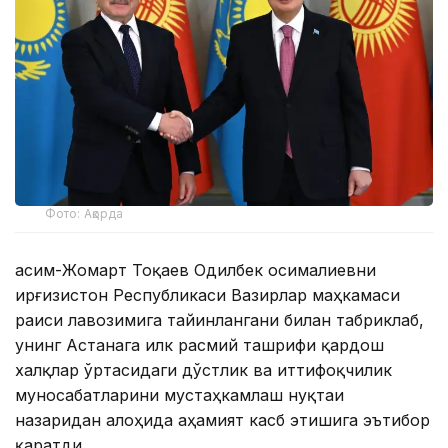
Фото: Ақорда
Қасим-Жомарт Тоқаев Одилбек Қосималиевни
Қирғизистон Республикаси Вазирлар маҳкамаси
раиси лавозимига тайинлангани билан табриклаб,
унинг Астанага илк расмий ташрифи қардош
халқлар ўртасидаги дўстлик ва иттифоқчилик
муносабатларини мустаҳкамлаш нуқтаи
назаридан алоҳида аҳамият касб этишига эътибор
қаратди.