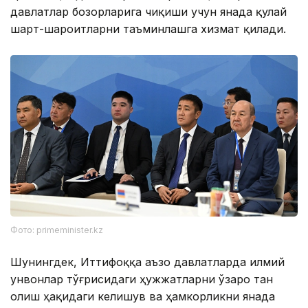
давлатлар бозорларига чиқиши учун янада қулай
шарт-шароитларни таъминлашга хизмат қилади.
Фото: primeminister.kz
Шунингдек, Иттифоққа аъзо давлатларда илмий
унвонлар тўғрисидаги ҳужжатларни ўзаро тан
олиш ҳақидаги келишув ва ҳамкорликни янада