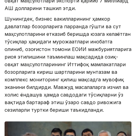
овқат маҳсулотлари экспорти қарийб 7 миллиард
АҚШ долларини ташкил этди.
Шунингдек, бизнес вакилларининг ҳамкор
давлатлар бозорларига парранда гўшти ва сут
маҳсулотларини етказиб беришда юзага келаётган
тўсиқлар ҳақидаги мурожаатлари инобатга
олиниб, Қозоғистон томони ЕОИИ мажбуриятларига
риоя этилишини таъминлаш мақсадида озиқ-
овқат маҳсулотларининг Иттифоқ мамлакатлари
бозорларига кириш шартларини мунтазам ва
комплекс мониторинг қилиш мақсадга мувофиқ
эканини билдирди. Мавжуд масалаларга изчил ва
холис ёндашув ҳамда савдодаги тўсиқларни ўз
вақтида бартараф этиш ўзаро савдо ривожига
сезиларли туртки бериши таъкидланди.