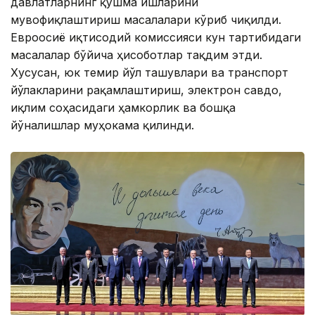
давлатларнинг қўшма ишларини
мувофиқлаштириш масалалари кўриб чиқилди.
Евроосиё иқтисодий комиссияси кун тартибидаги
масалалар бўйича ҳисоботлар тақдим этди.
Хусусан, юк темир йўл ташувлари ва транспорт
йўлакларини рақамлаштириш, электрон савдо,
иқлим соҳасидаги ҳамкорлик ва бошқа
йўналишлар муҳокама қилинди.