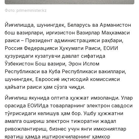
Фото: primeminister.kz
Йиғилишда, шунингдек, Беларусь ва Арманистон
бош вазирлари, Қирғизистон Вазирлар Маҳкамаси
раиси – Президент администрацияси раҳбари,
Россия Федерацияси Ҳукумати Раиси, ЕОИИ
ҳузуридаги кузатувчи давлат сифатида
Ўзбекистон Бош вазири, Эрон Ислом
Республикаси ва Куба Республикаси вакиллари,
шунингдек, Евроосиё иқтисодий комиссияси
ҳайъати раиси ҳам сўзга чиқди.
Йиғилиш якунида олтита ҳужжат имзоланди. Улар
орасида ЕОИИда товарларнинг электрон савдоси
тўғрисидаги келишув ҳам бор. Ушбу ҳужжатни
амалга ошириш электрон тижоратни жадал
ривожлантириш, бизнес учун янги имкониятлар
яратиш ҳамда иштирокчиларнинг ҳамкор