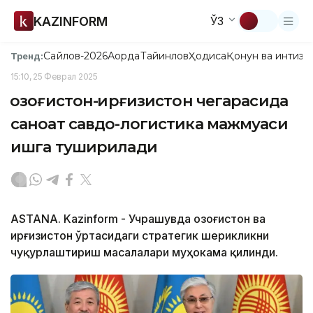
KAZINFORM
ЎЗ
Сайлов-2026
Ақорда
Тайинлов
Ҳодиса
Қонун ва интизо
Тренд:
15:10, 25 Феврал 2025
Қозоғистон-Қирғизистон чегарасида
саноат савдо-логистика мажмуаси
ишга туширилади
ASTANA. Kazinform - Учрашувда Қозоғистон ва
Қирғизистон ўртасидаги стратегик шерикликни
чуқурлаштириш масалалари муҳокама қилинди.