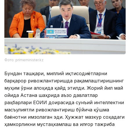
Фото: primeminister.kz
Бундан ташқари, миллий иқтисодиётларни
барқарор ривожлантиришда рақамлаштиришнинг
муҳим ўрни алоҳида қайд этилди. Жорий йил май
ойида Астана шаҳрида аъзо давлатлар
раҳбарлари ЕОИИ доирасида сунъий интеллектни
масъулиятли ривожлантириш бўйича қўшма
баёнотни имзолаган эди. Ҳужжат мазкур соҳадаги
ҳамкорликни мустаҳкамлаш ва илғор тажриба