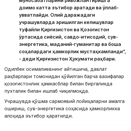
муносабатларини ривожлантиришга
доимо катта эътибор қаратади ва қўллаб-
қувватлайди. Олий даражадаги
учрашувларда эришилган келишувлар
туфайли Қирғизистон ва Қозоғистон
ўртасида сиёсий, савдо-иқтисодий, сув-
энергетика, маданий-гуманитар ва бошқа
соҳалардаги ҳамкорлик мустаҳкамланди”,
- деди Қирғизистон Ҳукумати раҳбари.
Одилбек Қосималиевнинг айтишича, давлат
раҳбарлари томонидан қўйилган барча вазифалар
қозоғистонлик ҳамкасблар билан биргаликда
пухталик билан ишлаб чиқилмоқда.
Учрашувда қўшма сармоявий лойиҳаларни амалга
ошириш, сув-энергетика соҳасида ҳамкорликка
алоҳида эътибор қаратилди.