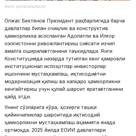
Фото: primeminister.kz
Олжас Бектенов Президент раҳбарлигида барча
давлатлар билан очиқлик ва конструктив
ҳамкорликка асосланган Адолатли ва Илғор
Қозоғистонни ривожлантириш сиёсати изчил
амалга оширилаётганини таъкидлади. Янги
Конституцияда назарда тутилган кенг қамровли
институционал ислоҳотлар инвесторлар
ишончини мустаҳкамлаш, иқтисодиётни
модернизация қилиш ва халқаро ҳамкорликни
кенгайтириш учун қулай шароит яратаётганини
қайд этди.
Унинг сўзларига кўра, ҳозирги ташқи
қийинчиликлар шароитида иқтисодий
ҳамкорликни мустаҳкамлаш аҳамияти янада
ортмоқда. 2025 йилда ЕОИИ давлатлари