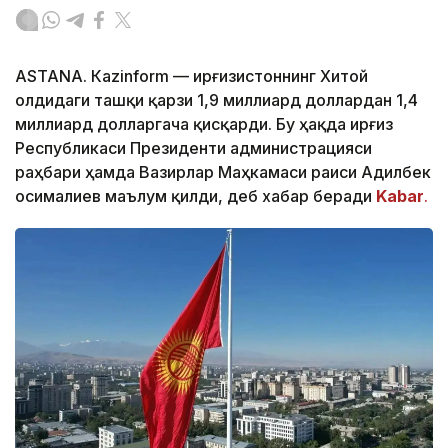
ASTANА. Кazinform — Қирғизистоннинг Хитой
олдидаги ташқи қарзи 1,9 миллиард доллардан 1,4
миллиард долларгача қисқарди. Бу ҳақда Қирғиз
Республикаси Президенти администрацияси
раҳбари ҳамда Вазирлар Маҳкамаси раиси Адилбек
Қосималиев маълум қилди, деб хабар беради
Kabar
.