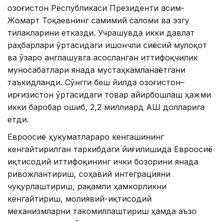
Қозоғистон Республикаси Президенти Қасим-
Жомарт Тоқаевнинг самимий саломи ва эзгу
тилакларини етказди. Учрашувда икки давлат
раҳбарлари ўртасидаги ишончли сиёсий мулоқот
ва ўзаро англашувга асосланган иттифоқчилик
муносабатлари янада мустаҳкамланаётгани
таъкидланди. Сўнгги беш йилда Қозоғистон–
Қирғизистон ўртасидаги товар айирбошлаш ҳажми
икки баробар ошиб, 2,2 миллиард АҚШ долларига
етди.
Евроосиё ҳукуматлараро кенгашининг
кенгайтирилган таркибдаги йиғилишида Евроосиё
иқтисодий иттифоқининг ички бозорини янада
ривожлантириш, соҳавий интеграцияни
чуқурлаштириш, рақамли ҳамкорликни
кенгайтириш, молиявий-иқтисодий
механизмларни такомиллаштириш ҳамда аъзо