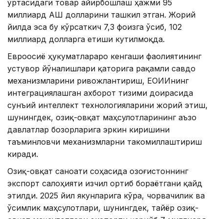
ўртасидаги товар айирбошлаш ҳажми 95
миллиард АҚШ долларини ташкил этган. Жорий
йилда эса бу кўрсаткич 7,3 фоизга ўсиб, 102
миллиард долларга етиши кутилмоқда.
Евроосиё ҳукуматлараро кенгаши фаолиятининг
устувор йўналишлари қаторига рақамли савдо
механизмларини ривожлантириш, ЕОИИнинг
интеграциялашган ахборот тизими доирасида
сунъий интеллект технологияларини жорий этиш,
шунингдек, озиқ-овқат маҳсулотларининг аъзо
давлатлар бозорларига эркин киришини
таъминловчи механизмларни такомиллаштириш
киради.
Озиқ-овқат саноати соҳасида Қозоғистоннинг
экспорт салоҳияти изчил ортиб бораётгани қайд
этилди. 2025 йил якунларига кўра, чорвачилик ва
ўсимлик маҳсулотлари, шунингдек, тайёр озиқ-