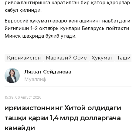
ривожлантиришга қаратилган бир қатор қарорлар
қабул қилинди.
Евроосиё ҳукуматлараро кенгашининг навбатдаги
йиғилиши 1–2 октябрь кунлари Беларусь пойтахти
Минск шаҳрида бўлиб ўтади.
Қирғизистон
Марказий Осиё
Ҳукумат
Ташқи с
Ляззат Сейданова
Муаллиф
15:39, 06 Август 2026
Қирғизистоннинг Хитой олдидаги
ташқи қарзи 1,4 млрд долларгача
камайди