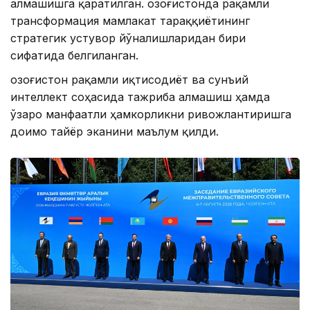
алмашишга қаратилган. Қозоғистонда рақамли
трансформация мамлакат тараққиётининг
стратегик устувор йўналишларидан бири
сифатида белгиланган.
Қозоғистон рақамли иқтисодиёт ва сунъий
интеллект соҳасида тажриба алмашиш ҳамда
ўзаро манфаатли ҳамкорликни ривожлантиришга
доимо тайёр эканини маълум қилди.