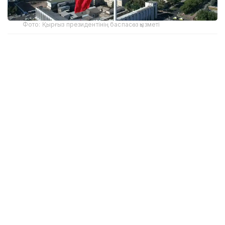
Фото: Қырғыз президентінің баспасөз қызметі
Унинг сўзларига кўра, ҳозирги кунда Хитой
олдидаги қарз мамлакат умумий ташқи қарзининг
20 фоиздан бироз ортиқ қисмини ташкил этади.
Қолган қисми асосан Осиё тараққиёт банки, Жаҳон
банки, Халқаро валюта жамғармаси ва бошқа
кредиторларнинг узоқ муддатли имтиёзли
кредитларидан иборат.
Адилбек Қосималиевнинг таъкидлашича,
Қирғизистон қонунчилигига мувофиқ давлат
қарзининг ялпи ички маҳсулотга нисбатан улуши
60 фоиздан ошмаслиги керак. Бироқ Президент
Садир Жапаров топшириғига биноан бу чегара 50
фоиз даражасида белгиланган.