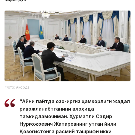
Фото: Акорда
“Айни пайтда қозоқ-қирғиз ҳамкорлиги жадал
ривожланаётганини алоҳида
таъкидламоқчиман. Ҳурматли Садир
Нурғожоевич Жапаровнинг ўтган йили
Қозоғистонга расмий ташрифи икки