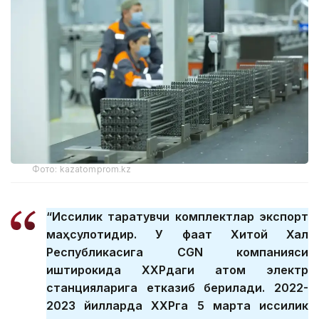
Фото: kazatomprom.kz
“Иссиқлик тарқатувчи комплектлар экспорт
маҳсулотидир. У фақат Хитой Халқ
Республикасига CGN компанияси
иштирокида ХХРдаги атом электр
станцияларига етказиб берилади. 2022-
2023 йилларда ХХРга 5 марта иссиқлик