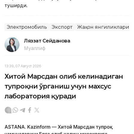
туширди.
Электромобиль
Экспорт
Жаҳон янгиликлари
Ляззат Сейданова
Муаллиф
13:39, 07 Август 2026
Хитой Марсдан олиб келинадиган
тупроқни ўрганиш учун махсус
лаборатория қуради
ASTANA. Kazinform — Хитой Марсдан тупроқ