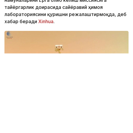
намуналарини Ерга олиб келиш миссиясига
тайёргарлик доирасида сайёравий ҳимоя
лабораториясини қуришни режалаштирмоқда, деб
хабар беради
Xinhua
.
Фото: Xinhua
Иншоот Аньхой вилоятининг Хэфэй шаҳрида
жойлашган Чуқур коинотни тадқиқ этиш илмий-