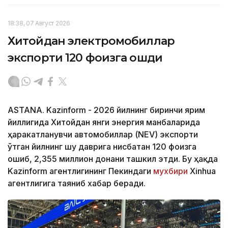
18:38, 07 Август 2026
Хитойдан электромобиллар
экспорти 120 фоизга ошди
ASTANA. Kazinform - 2026 йилнинг биринчи ярим
йиллигида Хитойдан янги энергия манбаларида
ҳаракатланувчи автомобиллар (NEV) экспорти
ўтган йилнинг шу даврига нисбатан 120 фоизга
ошиб, 2,355 миллион донани ташкил этди. Бу ҳақда
Kazinform агентлигининг Пекиндаги
мухбири
Xinhua
агентлигига таяниб хабар беради.