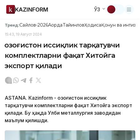
KAZINFORM
ЎЗ
Сайлов-2026
Ақорда
Тайинлов
Ҳодиса
Қонун ва интизо
Тренд:
15:43, 19 Август 2024
Қозоғистон иссиқлик тарқатувчи
комплектларни фақат Хитойга
экспорт қилади
ASTANА. Кazinform - Қозоғистон иссиқлик
тарқатувчи комплектларни фақат Хитойга экспорт
қилади. Бу ҳақда Улби металлургия заводидан
маълум қилишди.