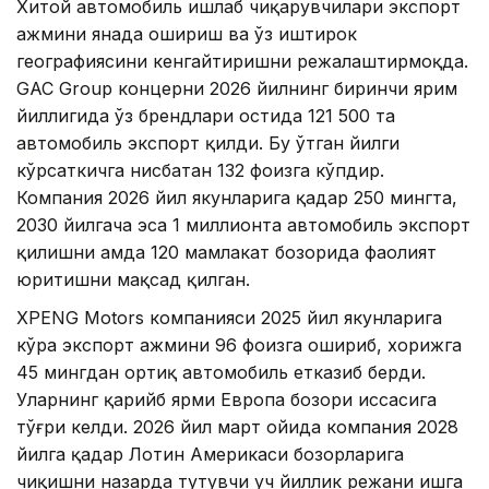
Хитой автомобиль ишлаб чиқарувчилари экспорт
ҳажмини янада ошириш ва ўз иштирок
географиясини кенгайтиришни режалаштирмоқда.
GAC Group концерни 2026 йилнинг биринчи ярим
йиллигида ўз брендлари остида 121 500 та
автомобиль экспорт қилди. Бу ўтган йилги
кўрсаткичга нисбатан 132 фоизга кўпдир.
Компания 2026 йил якунларига қадар 250 мингта,
2030 йилгача эса 1 миллионта автомобиль экспорт
қилишни ҳамда 120 мамлакат бозорида фаолият
юритишни мақсад қилган.
XPENG Motors компанияси 2025 йил якунларига
кўра экспорт ҳажмини 96 фоизга ошириб, хорижга
45 мингдан ортиқ автомобиль етказиб берди.
Уларнинг қарийб ярми Европа бозори ҳиссасига
тўғри келди. 2026 йил март ойида компания 2028
йилга қадар Лотин Америкаси бозорларига
чиқишни назарда тутувчи уч йиллик режани ишга