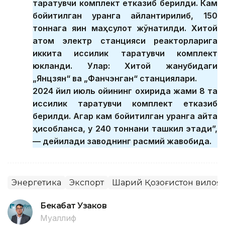
тарқатувчи комплект етказиб берилди. Кам
бойитилган уранга айлантирилиб, 150
тоннага яқин маҳсулот жўнатилди. Хитой
атом электр станцияси реакторларига
иккита иссиқлик тарқатувчи комплект
юкланди. Улар: Хитой жанубидаги
„Янцзян“ ва „Фанчэнган“ станциялари.
2024 йил июль ойининг охирида жами 8 та
иссиқлик тарқатувчи комплект етказиб
берилди. Агар кам бойитилган уранга қайта
ҳисобланса, у 240 тоннани ташкил этади”,
— дейилади заводнинг расмий жавобида.
Энергетика
Экспорт
Шарқий Қозоғистон вилоя
Бекабат Узаков
Муаллиф