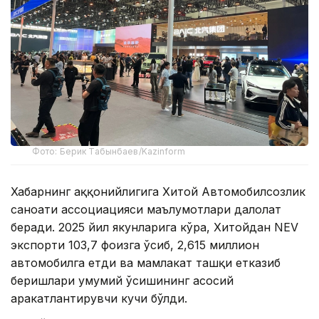
Фото: Берик Табынбаев/Kazinform
Хабарнинг ҳаққонийлигига Хитой Автомобилсозлик
саноати ассоциацияси маълумотлари далолат
беради. 2025 йил якунларига кўра, Хитойдан NEV
экспорти 103,7 фоизга ўсиб, 2,615 миллион
автомобилга етди ва мамлакат ташқи етказиб
беришлари умумий ўсишининг асосий
ҳаракатлантирувчи кучи бўлди.