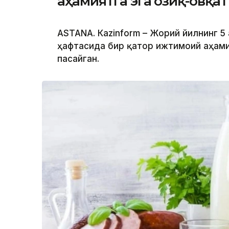
аҳамиятга эга озиқ-овқа
ASTANА. Кazinform – Жорий йилнинг 5 
ҳафтасида бир қатор ижтимоий аҳами
пасайган.