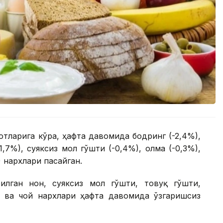
тларига кўра, ҳафта давомида бодринг (-2,4%),
1,7%), суяксиз мол гўшти (-0,4%), олма (-0,3%),
) нархлари пасайган.
лган нон, суяксиз мол гўшти, товуқ гўшти,
р ва чой нархлари ҳафта давомида ўзгаришсиз