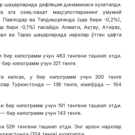
ор шаҳарларида дефляция динамикаси кузатилди.
а эга озиқ-овқат маҳсулотларининг умумий
 Павлодар ва Талдиқорғанда (ҳар бири -0,2%),
ҳар бири -0,1%) пасайди. Алмати, Ақтау, Атирау,
павл ва Тараз шаҳарларида нархлар ўтган ҳафта
и бир килограмм учун 483 тенгени ташкил этди.
бир килограмм учун 321 тенге.
га келсак, у бир килограмм учун 200 тенге
лар Туркистонда — 138 тенге, Қизилўрда — 164
и бир килограмм учун 191 тенгени ташкил этди.
— бир килограмм учун 143 тенге.
и 529 тенгени ташкил этди. Энг арзон нархлар
уркистонда (324 тенге) кузатилди.