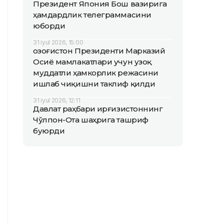
Президент Япония Бош вазирига
ҳамдардлик телеграммасини
юборди
31 iyul 2026, 15:00
Қозоғистон Президенти Марказий
Осиё мамлакатлари учун узоқ
муддатли ҳамкорлик режасини
ишлаб чиқишни таклиф қилди
31 iyul 2026, 12:11
Давлат раҳбари Қирғизистоннинг
Чўлпон-Ота шаҳрига ташриф
буюрди