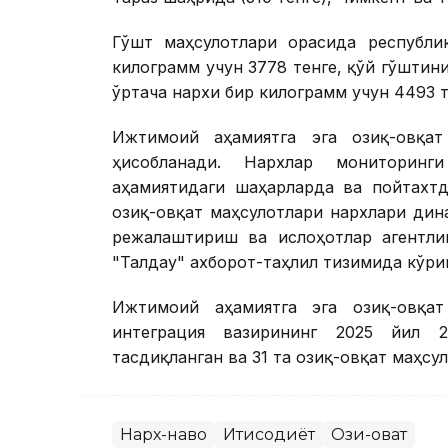
Гўшт маҳсулотлари орасида республи
килограмм учун 3778 тенге, қўй гўштин
ўртача нархи бир килограмм учун 4493 
Ижтимоий аҳамиятга эга озиқ-овқат
ҳисобланади. Нархлар мониторинг
аҳамиятидаги шаҳарларда ва пойтахтд
озиқ-овқат маҳсулотлари нархлари дин
режалаштириш ва ислоҳотлар агентли
"Талдау" ахборот-таҳлил тизимида кўр
Ижтимоий аҳамиятга эга озиқ-овқат
интеграция вазирининг 2025 йил 2
тасдиқланган ва 31 та озиқ-овқат маҳсул
Нарх-наво
Иқтисодиёт
Озиқ-овқат