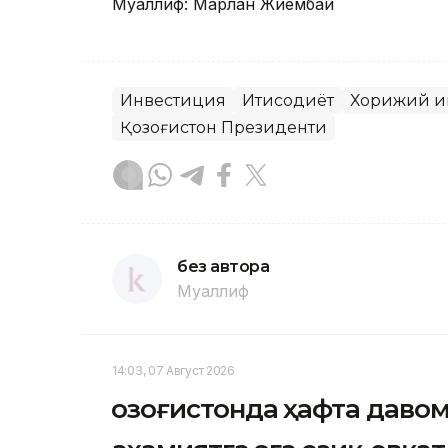
Муаллиф: Марлан Жиембай
Инвестиция
Иқтисодиёт
Хорижий и
Қозоғистон Президенти
без автора
Муаллиф
14:03, 07 Август 2026
Қозоғистонда ҳафта даво