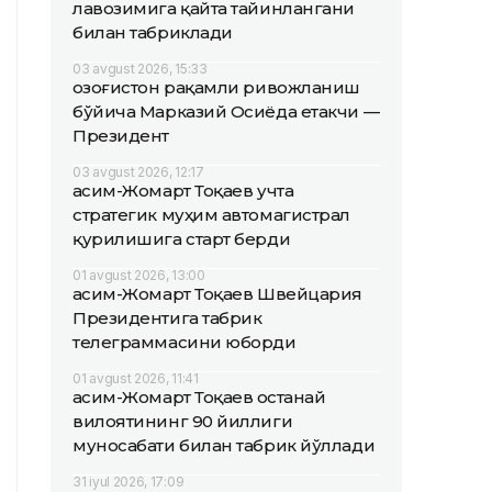
лавозимига қайта тайинлангани
билан табриклади
03 avgust 2026, 15:33
Қозоғистон рақамли ривожланиш
бўйича Марказий Осиёда етакчи —
Президент
03 avgust 2026, 12:17
Қасим-Жомарт Тоқаев учта
стратегик муҳим автомагистрал
қурилишига старт берди
01 avgust 2026, 13:00
Қасим-Жомарт Тоқаев Швейцария
Президентига табрик
телеграммасини юборди
01 avgust 2026, 11:41
Қасим-Жомарт Тоқаев Қостанай
вилоятининг 90 йиллиги
муносабати билан табрик йўллади
31 iyul 2026, 17:09