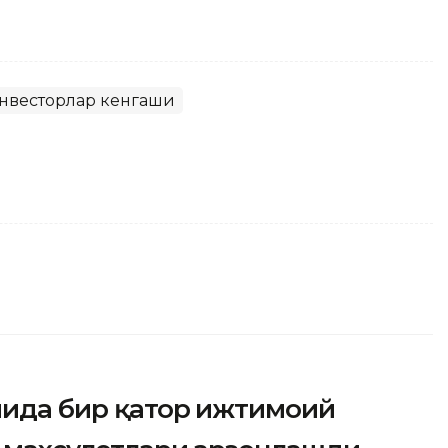
нвесторлар кенгаши
мида бир қатор ижтимоий