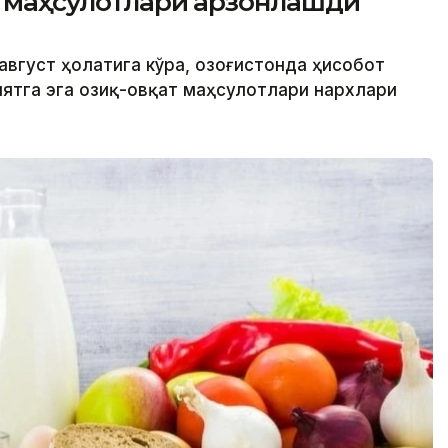
т маҳсулотлари арзонлашди
август ҳолатига кўра, Қозоғистонда ҳисобот
ятга эга озиқ-овқат маҳсулотлари нархлари