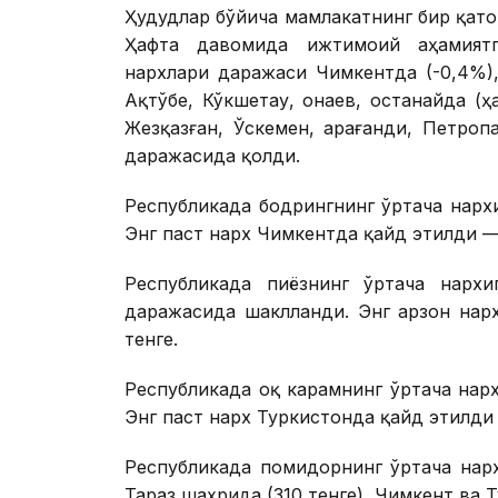
Ҳудудлар бўйича мамлакатнинг бир қат
Ҳафта давомида ижтимоий аҳамиятг
нархлари даражаси Чимкентда (-0,4%),
Ақтўбе, Кўкшетау, Қонаев, Қостанайда (
Жезқазған, Ўскемен, Қарағанди, Петро
даражасида қолди.
Республикада бодрингнинг ўртача нарх
Энг паст нарх Чимкентда қайд этилди — 
Республикада пиёзнинг ўртача нархи
даражасида шаклланди. Энг арзон нарх
тенге.
Республикада оқ карамнинг ўртача нарх
Энг паст нарх Туркистонда қайд этилди 
Республикада помидорнинг ўртача нарх
Тараз шаҳрида (310 тенге), Чимкент ва Т