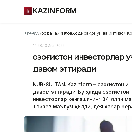
KAZINFORM
Ақорда
Тайинлов
Ҳодиса
Қонун ва интизом
Ко
Тренд:
14:28, 10 Июн 2022
Қозоғистон инвесторлар 
давом эттиради
NUR-SULTAN. Kazinform – Қозоғистон 
давом эттиради. Бу ҳақда Қозоғистон
инвесторлар кенгашининг 34-ялпи м
Тоқаев маълум қилди, дея хабар бера