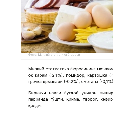
Фото: Миллий статистика бюроси
Миллий статистика бюросининг маълумо
оқ карам (-2,1%), помидор, картошка (-
гречка ёрмалари (-0,2%), сметана (-0,1%
Биринчи навли буғдой унидан пишири
парранда гўшти, қийма, творог, кефи
қолди.