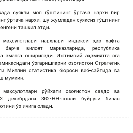
када суякли мол гўштининг ўртача нархи бир
инг ўртача нархи, шу жумладан суяксиз гўштнинг
тенгени ташкил этди.
 маҳсулотлари нархлари индекси ҳар ҳафта
и барча вилоят марказларида, республика
а амалга оширилади. Ижтимоий аҳамиятга эга
амикасидаги ўзгаришларни Қозоғистон Стратегик
ги Миллий статистика бюроси веб-сайтида ва
иш мумкин.
 маҳсулотлари рўйхати Қозоғистон савдо ва
3 декабрдаги 362-НН-сонли буйруғи билан
отини ўз ичига олади.