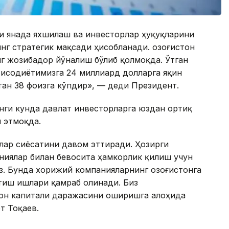
и янада яхшилаш ва инвесторлар ҳуқуқларини
нг стратегик мақсади ҳисобланади. Қозоғистон
г жозибадор йўналиш бўлиб қолмоқда. Ўтган
исодиётимизга 24 миллиард долларга яқин
тан 38 фоизга кўпдир», — деди Президент.
нги кунда давлат инвесторларга юздан ортиқ
 этмоқда.
клар сиёсатини давом эттиради. Ҳозирги
ниялар билан бевосита ҳамкорлик қилиш учун
. Бунда хорижий компанияларнинг Қозоғистонга
тиш ишлари қамраб олинади. Биз
он капитали даражасини оширишга алоҳида
т Тоқаев.