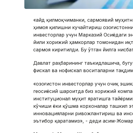
«Қайд қилмоқчиманки, сармоявий муҳитн
ҳимоя қилишни кучайтириш Қозоғистонни
инвесторлар учун Марказий Осиёдаги эн
йили хорижий ҳамкорлар томонидан иқт
сармоя киритилди. Бу ўтган йилга нисба
Давлат раҳбарининг таъкидлашича, бугу
фискал ва нофискал воситаларни тақдим
«Қозоғистон инвесторлар учун очиқ эши
геосиёсий шароитда биз хорижий компа
институционал муҳит яратишга тайёрмиз
кўчиши ёки қўшма корхоналар ташкил э
инновацияларни ривожлантириш ва инс
эътибор қаратамиз», - деди Қасим-Жомар