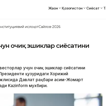
Жаҳон
Қозоғистон
Сиёсат
Т
нституциявий ислоҳот
Сайлов-2026
учун очиқ эшиклар сиёсатини
инвесторлар учун очиқ эшиклар сиёсатини
 Президенти ҳузуридаги Хорижий
ажлисида Давлат раҳбари Қасим-Жомарт
ди Kazinform мухбири.