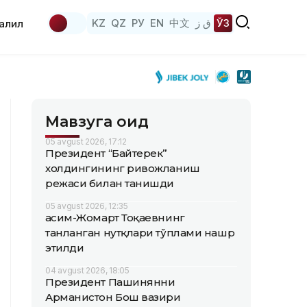
KZ
QZ
РУ
EN
中文
ق ز
ЎЗ
аҳлил
Мавзуга оид
05 avgust 2026, 17:12
Президент “Байтерек”
холдингининг ривожланиш
режаси билан танишди
05 avgust 2026, 12:35
Қасим-Жомарт Тоқаевнинг
танланган нутқлари тўплами нашр
этилди
04 avgust 2026, 18:05
Президент Пашинянни
Арманистон Бош вазири