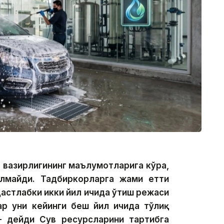
я вазирлигининг маълумотларига кўра,
илмайди. Тадбиркорларга жами етти
Дастлабки икки йил ичида ўтиш режаси
ар уни кейинги беш йил ичида тўлиқ
 дейди Сув ресурсларини тартибга