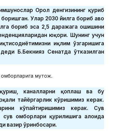
лимшунослар Орол денгизининг қуриб
 боришган. Улар 2030 йилга бориб ҳаво
йилга бориб эса 2,5 даражага ошишини
тенденцияларидан юқори. Шунинг учун
 иқтисодиётимизни иқлим ўзгаришига
деди Б.Бекнияз Сенатда ўтказилган
 омборларига муҳтож.
қуриш, каналларни қоплаш ва бу
рқали тайёргарлик кўришимиз керак.
рини кўпайтиришимиз керак. Сув
н сув омборлари қурилишига алоҳида
ди вазир ўринбосари.