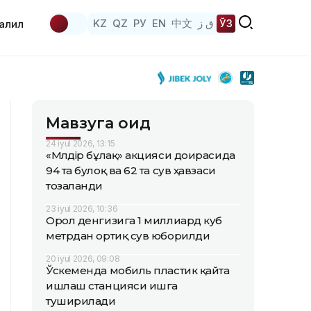
KZ
QZ
РУ
EN
中文
ق ز
ЎЗ
аҳлил
Мавзуга оид
24 iyul 2026, 13:15
«Мөлдір бұлақ» акцияси доирасида
94 та булоқ ва 62 та сув ҳавзаси
тозаланди
23 iyul 2026, 10:36
Орол денгизига 1 миллиард куб
метрдан ортиқ сув юборилди
20 iyul 2026, 09:08
Ўскеменда мобиль пластик қайта
ишлаш станцияси ишга
туширилади