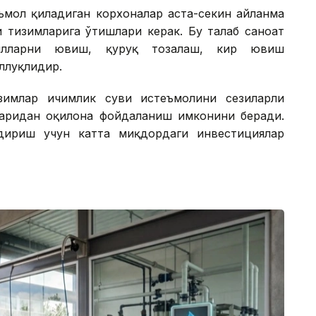
еъмол қиладиган корхоналар аста-секин айланма
 тизимларига ўтишлари керак. Бу талаб саноат
обилларни ювиш, қуруқ тозалаш, кир ювиш
ллуқлидир.
зимлар ичимлик суви истеъмолини сезиларли
аридан оқилона фойдаланиш имконини беради.
дириш учун катта миқдордаги инвестициялар