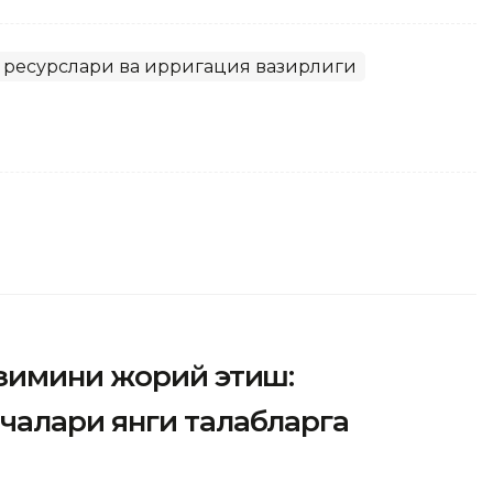
 ресурслари ва ирригация вазирлиги
зимини жорий этиш:
алари янги талабларга