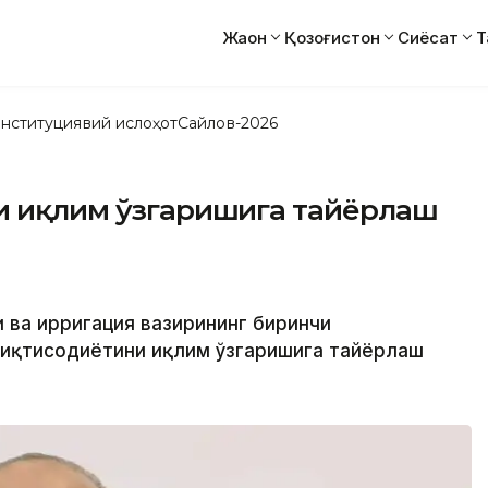
Жаҳон
Қозоғистон
Сиёсат
Т
нституциявий ислоҳот
Сайлов-2026
ни иқлим ўзгаришига тайёрлаш
и ва ирригация вазирининг биринчи
н иқтисодиётини иқлим ўзгаришига тайёрлаш