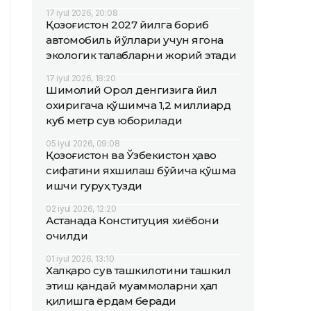
17 iyul 2026, 20:08
Қозоғистон 2027 йилга бориб
автомобиль йўллари учун ягона
экологик талабларни жорий этади
17 iyul 2026, 18:20
Шимолий Орол денгизига йил
охиригача қўшимча 1,2 миллиард
куб метр сув юборилади
05 iyul 2026, 09:08
Қозоғистон ва Ўзбекистон ҳаво
сифатини яхшилаш бўйича қўшма
ишчи гуруҳ тузди
02 iyul 2026, 12:20
Астанада Конституция хиёбони
очилди
01 iyul 2026, 13:10
Халқаро сув ташкилотини ташкил
этиш қандай муаммоларни ҳал
қилишга ёрдам беради