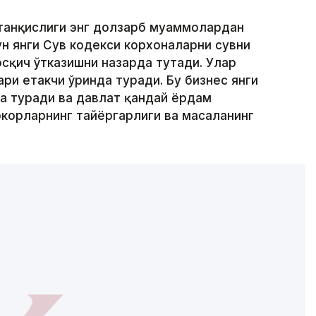
 танқислиги энг долзарб муаммолардан
н янги Сув кодекси корхоналарни сувни
сқич ўтказишни назарда тутади. Улар
и етакчи ўринда туради. Бу бизнес янги
а туради ва давлат қандай ёрдам
корларнинг тайёргарлиги ва масаланинг