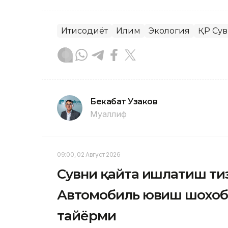
Иқтисодиёт
Иқлим
Экология
ҚР Сув
Бекабат Узаков
Муаллиф
09:00, 02 Август 2026
Сувни қайта ишлатиш ти
Автомобиль ювиш шохобч
тайёрми