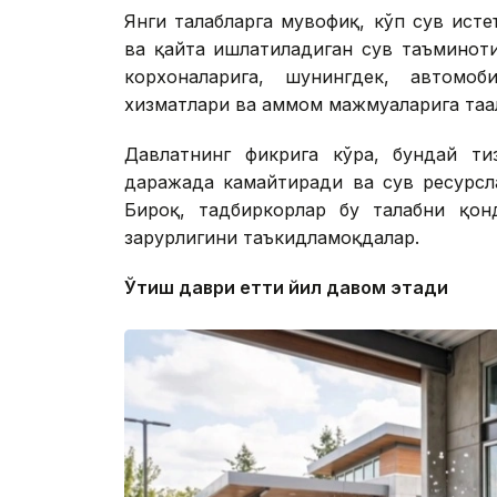
Янги талабларга мувофиқ, кўп сув ист
ва қайта ишлатиладиган сув таъминоти
корхоналарига, шунингдек, автом
хизматлари ва ҳаммом мажмуаларига таа
Давлатнинг фикрига кўра, бундай ти
даражада камайтиради ва сув ресурсл
Бироқ, тадбиркорлар бу талабни қон
зарурлигини таъкидламоқдалар.
Ўтиш даври етти йил давом этади