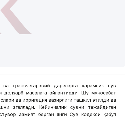
 ва трансчегаравий дарёларга қарамлик сув
 долзарб масалага айлантирди. Шу муносабат
рслари ва ирригация вазирлиги ташкил этилди ва
ишни эгаллади. Кейинчалик сувни тежайдиган
стувор аҳамият берган янги Сув кодекси қабул