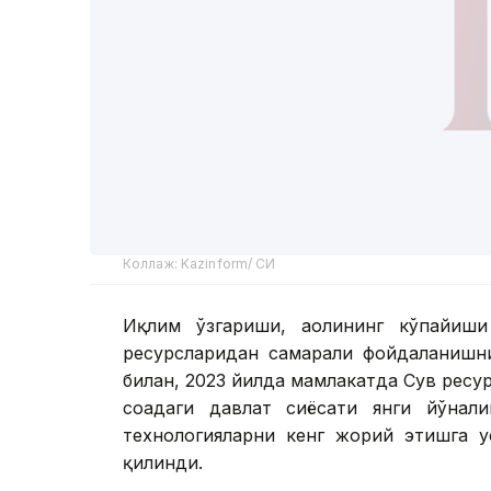
Коллаж: Kazinform/ СИ
Иқлим ўзгариши, аҳолининг кўпайиши
ресурсларидан самарали фойдаланишни
билан, 2023 йилда мамлакатда Сув ресу
соҳадаги давлат сиёсати янги йўнал
технологияларни кенг жорий этишга у
қилинди.