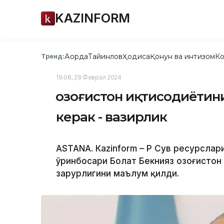
KAZINFORM
Ақорда
Тайинлов
Ҳодиса
Қонун ва интизом
Ко
Тренд:
19:08, 29 Феврал 2024
Қозоғистон иқтисодиёти
керак - вазирлик
ASTANА. Кazinform – ҚР Сув ресурслар
ўринбосари Болат Бекнияз Қозоғисто
зарурлигини маълум қилди.