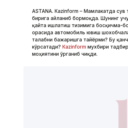
ASTANА. Кazinform – Мамлакатда сув
бирига айланиб бормоқда. Шунинг учу
қайта ишлатиш тизимига босқичма-бо
орасида автомобиль ювиш шохобчалар
талабни бажаришга тайёрми? Бу қанч
кўрсатади?
Кazinform
мухбири тадбир
моҳиятини ўрганиб чиқди.