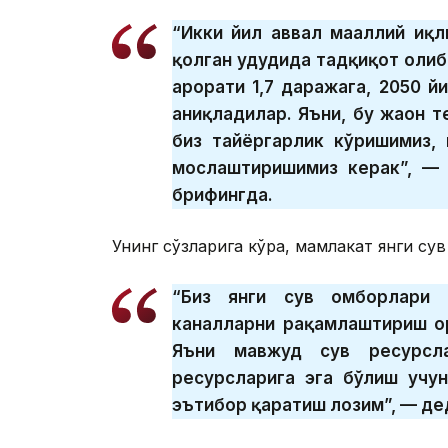
“Икки йил аввал маҳаллий иқ
қолган ҳудудида тадқиқот олиб
ҳарорати 1,7 даражага, 2050 
аниқладилар. Яъни, бу жаҳон 
биз тайёргарлик кўришимиз,
мослаштиришимиз керак”, — 
брифингда.
Унинг сўзларига кўра, мамлакат янги сув
“Биз янги сув омборлари 
каналларни рақамлаштириш о
Яъни мавжуд сув ресурсла
ресурсларига эга бўлиш учу
эътибор қаратиш лозим”, — де