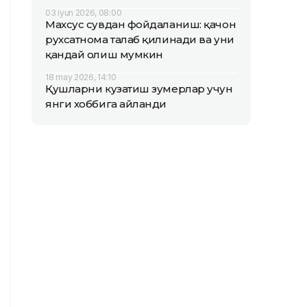
03 iyun 2026, 08:00
Махсус сувдан фойдаланиш: қачон
рухсатнома талаб қилинади ва уни
қандай олиш мумкин
18 may 2026, 14:10
Қушларни кузатиш зумерлар учун
янги хоббига айланди