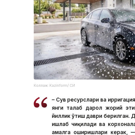
Коллаж: Kazinform/ СИ
– Сув ресурслари ва ирригаци
янги талаб дарҳол жорий эт
йиллик ўтиш даври берилган. 
ишлаб чиқилади ва корхонал
амалга оширишлари керак, —