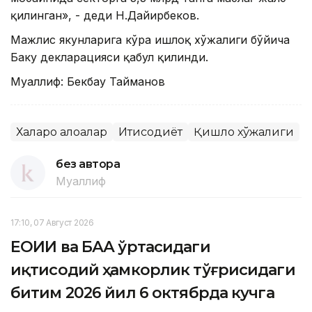
қилинган», - деди Н.Дайирбеков.
Мажлис якунларига кўра Қишлоқ хўжалиги бўйича
Баку декларацияси қабул қилинди.
Муаллиф: Бекбау Тайманов
Халқаро алоқалар
Иқтисодиёт
Қишлоқ хўжалиги
без автора
Муаллиф
17:10, 07 Август 2026
ЕОИИ ва БАА ўртасидаги
иқтисодий ҳамкорлик тўғрисидаги
битим 2026 йил 6 октябрда кучга