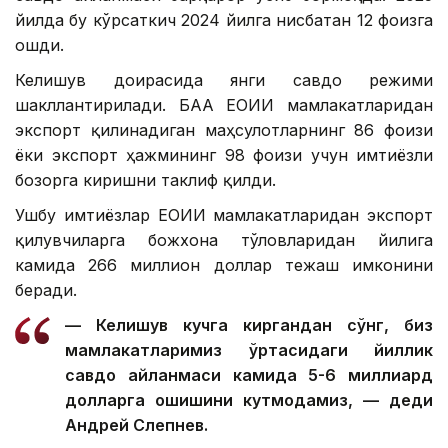
йилда бу кўрсаткич 2024 йилга нисбатан 12 фоизга
ошди.
Келишув доирасида янги савдо режими
шакллантирилади. БАА ЕОИИ мамлакатларидан
экспорт қилинадиган маҳсулотларнинг 86 фоизи
ёки экспорт ҳажмининг 98 фоизи учун имтиёзли
бозорга киришни таклиф қилди.
Ушбу имтиёзлар ЕОИИ мамлакатларидан экспорт
қилувчиларга божхона тўловларидан йилига
камида 266 миллион доллар тежаш имконини
беради.
— Келишув кучга киргандан сўнг, биз
мамлакатларимиз ўртасидаги йиллик
савдо айланмаси камида 5-6 миллиард
долларга ошишини кутмоқдамиз, — деди
Андрей Слепнев.