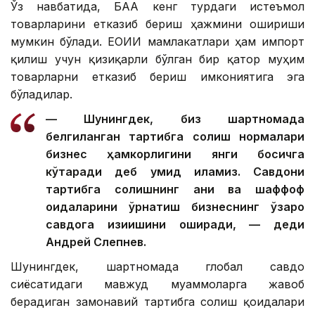
Ўз навбатида, БАА кенг турдаги истеъмол
товарларини етказиб бериш ҳажмини ошириши
мумкин бўлади. ЕОИИ мамлакатлари ҳам импорт
қилиш учун қизиқарли бўлган бир қатор муҳим
товарларни етказиб бериш имкониятига эга
бўладилар.
— Шунингдек, биз шартномада
белгиланган тартибга солиш нормалари
бизнес ҳамкорлигини янги босқичга
кўтаради деб умид қиламиз. Савдони
тартибга солишнинг аниқ ва шаффоф
қоидаларини ўрнатиш бизнеснинг ўзаро
савдога қизиқишини оширади, — деди
Андрей Слепнев.
Шунингдек, шартномада глобал савдо
сиёсатидаги мавжуд муаммоларга жавоб
берадиган замонавий тартибга солиш қоидалари