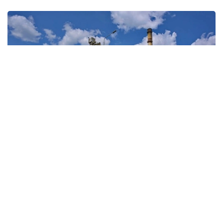
Фото: Ҳукумат
Вазир ўринбосарининг сўзларига кўра, бу
"Энергетика ва коммунал хизматлар соҳасини
модернизация қилиш" миллий лойиҳасида кўзда
тутилган янги механизмларнинг самарадорлигини
яққол кўрсатади.