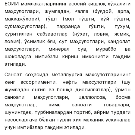
ЕОИИ мамлакатларининг асосий қишлоқ хўжалиги
маҳсулотлари, жумладан, ғалла (буғдой, арпа,
маккажўхори), гўшт (мол гўшти, қўй гўшти,
субмаҳсулотлар), парранда гўшти, тухум,
қуритилган сабзавотлар (нўхат, ловия, ясмиқ,
ловия), ўсимлик ёғи, сут маҳсулотлари, қандолат
маҳсулотлари, минерал сув, мураббо ва
шоколадга имтиёзли кириш имконияти тақдим
этилади.
Саноат соҳасида металлургия маҳсулотларининг
кенг ассортименти, нефть маҳсулотлари (шу
жумладан енгил ва бошқа дистиллятлар), ўрмон
саноати маҳсулотлари, целлюлоза, босма
маҳсулотлар, кимё саноати товарлари,
шунингдек, турбиналардан тортиб, айрим турдаги
насосларгача бўлган турли хил механик ускуналар
учун имтиёзлар тақдим этилади.