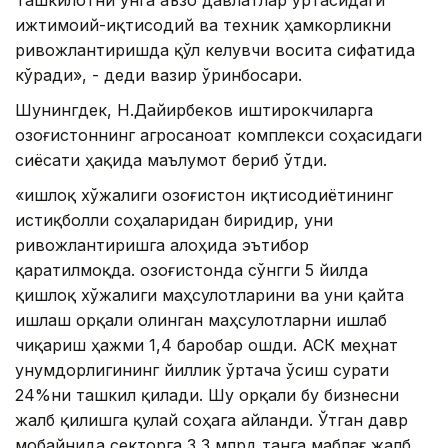
Ташкилотни унга аъзо давлатлар ўртасидаги
ижтимоий-иқтисодий ва техник ҳамкорликни
ривожлантиришда қўл келувчи восита сифатида
кўради», - деди вазир ўринбосари.
Шунингдек, Н.Дайирбеков иштирокчиларга
Қозоғистоннинг агросаноат комплекси соҳасидаги
сиёсати ҳақида маълумот бериб ўтди.
«Қишлоқ хўжалиги Қозоғистон иқтисодиётининг
истиқболли соҳаларидан биридир, уни
ривожлантиришга алоҳида эътибор
қаратилмоқда. Қозоғистонда сўнгги 5 йилда
қишлоқ хўжалиги маҳсулотларини ва уни қайта
ишлаш орқали олинган маҳсулотларни ишлаб
чиқариш ҳажми 1,4 баробар ошди. АСК меҳнат
унумдорлигининг йиллик ўртача ўсиш сурати
24%ни ташкил қилади. Шу орқали бу бизнесни
жалб қилишга қулай соҳага айланди. Ўтган давр
мобайнида секторга 3,3 млрд танга маблағ жалб