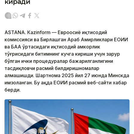
киради
ASTANА. Кazinform — Евроосиё иқтисодий
комиссияси ва Бирлашган Араб Амирликлари ЕОИИ
ва БАА ўртасидаги иқтисодий ҳамкорлик
тўғрисидаги битимнинг кучга кириши учун зарур
бўлган ички процедуралар бажарилганлигини
тасдиқловчи расмий билдиришномалар
алмашишди. Шартнома 2025 йил 27 июнда Минскда
имзоланган. Бу ҳақда ЕОИИ расмий веб-сайти хабар
берди.