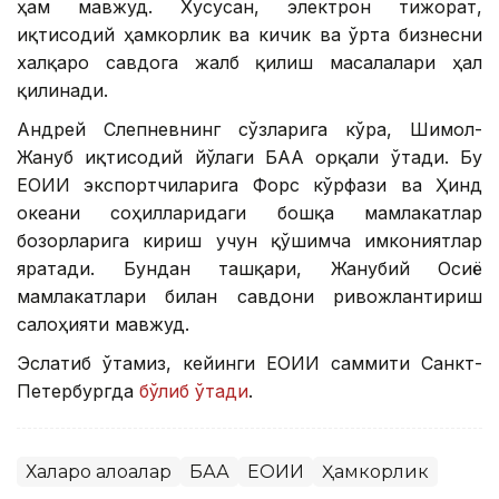
ҳам мавжуд. Хусусан, электрон тижорат,
иқтисодий ҳамкорлик ва кичик ва ўрта бизнесни
халқаро савдога жалб қилиш масалалари ҳал
қилинади.
Андрей Слепневнинг сўзларига кўра, Шимол-
Жануб иқтисодий йўлаги БАА орқали ўтади. Бу
ЕОИИ экспортчиларига Форс кўрфази ва Ҳинд
океани соҳилларидаги бошқа мамлакатлар
бозорларига кириш учун қўшимча имкониятлар
яратади. Бундан ташқари, Жанубий Осиё
мамлакатлари билан савдони ривожлантириш
салоҳияти мавжуд.
Эслатиб ўтамиз, кейинги ЕОИИ саммити Санкт-
Петербургда
бўлиб ўтади
.
Халқаро алоқалар
БАА
ЕОИИ
Ҳамкорлик