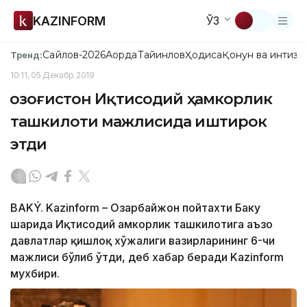
KAZINFORM
ЎЗ
Сайлов-2026
Ақорда
Тайинлов
Ҳодиса
Қонун ва интизо
Тренд:
10:11, 05 Декабр 2019
Қозоғистон Иқтисодий ҳамкорлик
ташкилоти мажлисида иштирок
этди
BAKÝ. Kazinform – Озарбайжон пойтахти Баку
шаҳрида Иқтисодий ҳамкорлик ташкилотига аъзо
давлатлар қишлоқ хўжалиги вазирларининг 6-чи
мажлиси бўлиб ўтди, деб хабар беради Kazinform
мухбири.