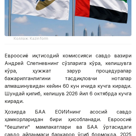
Коллаж: Kazinform
Евроосиё иқтисодий комиссияси савдо вазири
Андрей Слепневнинг сўзларига кўра, келишувга
кўра, ҳужжат зарур процедуралар
бажарилганлигини тасдиқловчи ноталар
алмашинувидан кейин 60 кун ичида кучга киради.
Шундай қилиб, келишув 2026 йил 6 октябрда кучга
киради.
Ҳозирда БАА ЕОИИнинг асосий савдо
ҳамкорларидан бири ҳисобланади. Евроосиё
"бешлиги" мамлакатлари ва БАА ўртасидаги
савдо айланмаси барқарор ўсиб бормоқда. 2025