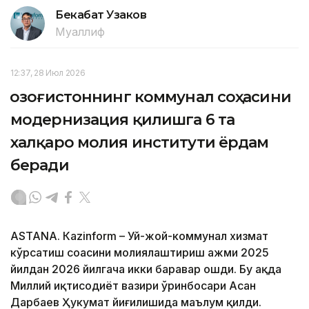
Бекабат Узаков
Муаллиф
12:37, 28 Июл 2026
Қозоғистоннинг коммунал соҳасини
модернизация қилишга 6 та
халқаро молия институти ёрдам
беради
ASTANА. Кazinform – Уй-жой-коммунал хизмат
кўрсатиш соҳасини молиялаштириш ҳажми 2025
йилдан 2026 йилгача икки баравар ошди. Бу ҳақда
Миллий иқтисодиёт вазири ўринбосари Асан
Дарбаев Ҳукумат йиғилишида маълум қилди.