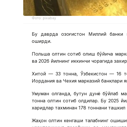
Фото: pixabay
Бу даврда Қозоғистон Миллий банки 
оширди.
Польша олтин сотиб олиш бўйича марк
ва 2026 йилнинг иккинчи чорагида захи
Хитой — 33 тонна, Ўзбекистон — 16 то
Иордания ва Чехия марказий банклари я
Умуман олганда, бутун дунё бўйлаб м
тонна олтин сотиб олдилар. Бу 2025 й
харидлар тахминан 178 тоннани ташкил 
Жаҳон олтин кенгаши талабнинг ошиши