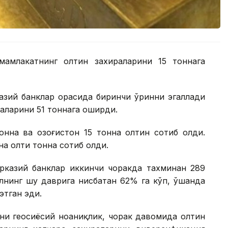
мамлакатнинг олтин захираларини 15 тоннага
азий банклар орасида биринчи ўринни эгаллади
раларини 51 тоннага оширди.
нна ва Қозоғистон 15 тонна олтин сотиб олди.
на олти тонна сотиб олди.
арказий банклар иккинчи чоракда тахминан 289
илнинг шу даврига нисбатан 62% га кўп, ўшанда
этган эди.
ни геосиёсий ноаниқлик, чорак давомида олтин