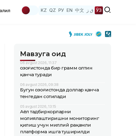
KZ
QZ
РУ
EN
中文
ق ز
ЎЗ
аҳлил
Мавзуга оид
06 avgust 2026, 11:37
Қозоғистонда бир грамм олтин
қанча туради
06 avgust 2026, 09:38
Бугун Қозоғистонда доллар қанча
тенгедан сотилади
05 avgust 2026, 13:15
Аёл тадбиркорларни
молиялаштиришни мониторинг
қилиш учун миллий рақамли
платформа ишга туширилди