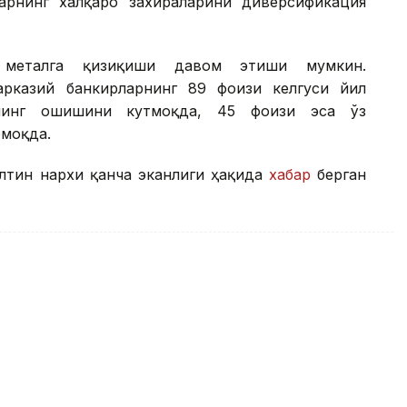
арнинг халқаро захираларини диверсификация
о металга қизиқиши давом этиши мумкин.
арказий банкирларнинг 89 фоизи келгуси йил
ининг ошишини кутмоқда, 45 фоизи эса ўз
моқда.
олтин нархи қанча эканлиги ҳақида
хабар
берган