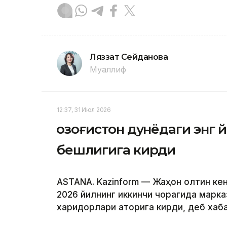
Ляззат Сейданова
Муаллиф
12:37, 31 Июл 2026
Қозоғистон дунёдаги энг
бешлигига кирди
ASTANA. Kazinform — Жаҳон олтин кен
2026 йилнинг иккинчи чорагида марка
харидорлари қаторига кирди, деб ха