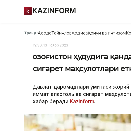
KAZINFORM
Ақорда
Тайинлов
Ҳодиса
Қонун ва интизом
Ко
Тренд:
19:30, 13 Ноябр 2023
Қозоғистон ҳудудига қан
сигарет маҳсулотлари е
Давлат даромадлари қўмитаси жорий й
қиммат алкоголь ва сигарет маҳсулот
хабар беради
Kazinform
.