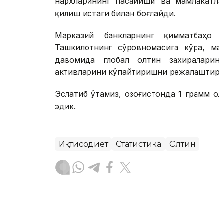
нархларининг пасайиши ва мамлакатл
қилиш истаги билан боғлайди.
Марказий банкларнинг қимматбаҳ
Ташкилотнинг сўровномасига кўра, м
давомида глобал олтин захиралар
активларини кўпайтиришни режалаштир
Эслатиб ўтамиз, Қозоғистонда 1 грамм 
эдик.
Иқтисодиёт
Статистика
Олтин
Бекабат Узаков