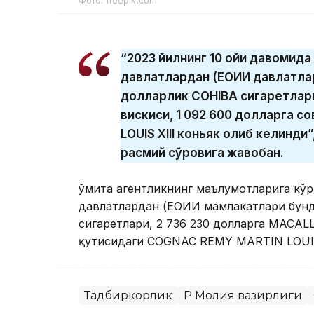
Фото: freepik.com
“2023 йилнинг 10 ойи давомида 
давлатлардан (ЕОИИ давлатлар
долларлик COHIBA сигаретлар
вискиси, 1 092 600 долларга 
LOUIS XIII коньяк олиб келинди
расмий сўровига жавобан.
Қўмита агентликнинг маълумотларига кўр
давлатлардан (ЕОИИ мамлакатлари бунд
сигаретлари, 2 736 230 долларга MACALL
қутисидаги COGNAC REMY MARTIN LOUIS 
Тадбиркорлик
ҚР Молия вазирлиги