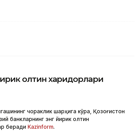
 йирик олтин харидорлари
гашининг чораклик шарҳига кўра, Қозоғистон
зий банкларнинг энг йирик олтин
бар беради
Kazinform
.