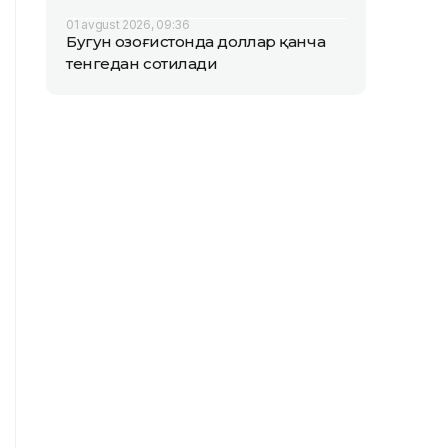
01 avgust 2026, 09:36
Бугун Қозоғистонда доллар қанча
тенгедан сотилади