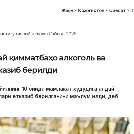
Жаҳон
Қозоғистон
Сиёсат
Т
нституциявий ислоҳот
Сайлов-2026
дай қимматбаҳо алкоголь ва
тказиб берилди
илнинг 10 ойида мамлакат ҳудудига қандай
лари етказиб берилганини маълум қилди, деб