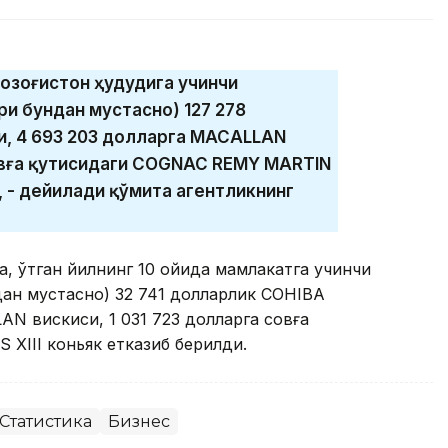
Қозоғистон ҳудудига учинчи
и бундан мустасно) 127 278
и, 4 693 203 долларга MACALLAN
совға қутисидаги COGNAC REMY MARTIN
”, - дейилади қўмита агентликнинг
а, ўтган йилнинг 10 ойида мамлакатга учинчи
ан мустасно) 32 741 долларлик COHIBA
AN вискиси, 1 031 723 долларга совға
XIII коньяк етказиб берилди.
Статистика
Бизнес